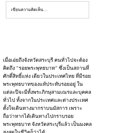
เขียนความคิดเห็น…
คอลัมน์"จับชีพจรวงการ
คอลัมน์"จับชีพจ
พระ"ประจำพุธที่ 29
พระ"ประจำอังคาร
กรกฎาคม 2569
กรกฎาคม 2569
©2020 by kampeenews. Proudly created with Wix.com
เมื่อเอ่ยถึงจังหวัดสระบุรี คนทั่วไปจะต้อง
คิดถึง “รอยพระพุทธบาท” ซึ่งเป็นสถานที่
ศักดิ์สิทธิ์แห่ง เดียวในประเทศไทย ที่มีรอย
พระพุทธบาทของแท้ประทับรอยอยู่ ใน
แต่ละปีจะมีทั้งพระภิกษุสามเณรและบุคคล
ทั่วไป ทั้งจากในประเทศและต่างประเทศ
ตั้งใจเดินทางมากราบนมัสการ เพราะ
ถือว่าหากได้เดินทางไปกราบรอย
พระพุทธบาท จังหวัดสระบุรีแล้ว เป็นมงคล
สูงสุดในชีวิตก็ว่าได้