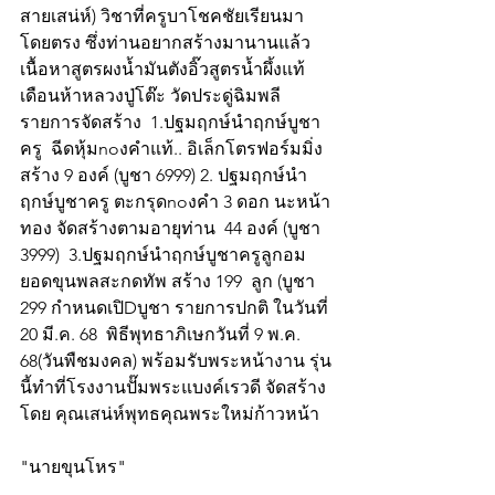
สายเสน่ห์) วิชาที่ครูบาโชคชัยเรียนมา
โดยตรง ซึ่งท่านอยากสร้างมานานแล้ว 
เนื้อหาสูตรผงน้ำมันตังอิ๊วสูตรน้ำผึ้งแท้
เดือนห้าหลวงปู่โต๊ะ วัดประดู่ฉิมพลี 
รายการจัดสร้าง  1.ปฐมฤกษ์นำฤกษ์บูชา
ครู  ฉีดหุ้มnoงคำแท้.. อิเล็กโตรฟอร์มมิ่ง 
สร้าง 9 องค์ (บูชา 6999) 2. ปฐมฤกษ์นำ
ฤกษ์บูชาครู ตะกรุดnoงคำ 3 ดอก นะหน้า
ทอง จัดสร้างตามอายุท่าน  44 องค์ (บูชา 
3999)  3.ปฐมฤกษ์นำฤกษ์บูชาครูลูกอม
ยอดขุนพลสะกดทัพ สร้าง 199  ลูก (บูชา 
299 กำหนดเปิDบูชา รายการปกติ ในวันที่ 
20 มี.ค. 68  พิธีพุทธาภิเษกวันที่ 9 พ.ค. 
68(วันพืชมงคล) พร้อมรับพระหน้างาน รุ่น
นี้ทำที่โรงงานปั๊มพระแบงค์เรวดี จัดสร้าง
โดย คุณเสน่ห์พุทธคุณพระใหม่ก้าวหน้า
"นายขุนโหร"