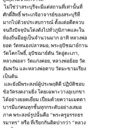
ไม่ใช่ว่าสระบุรีจะมีแต่สถานที่เท่านั้นที่
ศักดิ์สิทธิ์ พระเกจิอาจารย์ของสระบุรีที่
มากไปด้วยประสบการณ์ ตั้งแต่อดีตจวบ
จนถึงปัจจุบันโด่งดังไปทั่วภูมิภาคและใน
ท้องถิ่นมีอยู่เป็นจำนวนมาก อาทิ หลวงพ่อ
ยอด วัดหนองปลาหมอ, พระอุปัชฌาย์กาน
วัดโคกโพธิ์, อุปัชฌาย์ตัน วัดอู่ตะเภา,
หลวงพ่อลา วัดแก่งคอย, หลวงพ่อย้อย วัด
อัมพวัน และหลวงพ่อตาบ วัดมะขามเรียง
เป็นต้น
และยังมีพระสงฆ์ผู้ประพฤติดี ปฏิบัติชอบ
ข้อวัตรงดงามยิ่ง โดยเฉพาะวางอุเบกขา
ได้อย่างยอดเยี่ยม เปี่ยมด้วยความเมตตา
บารมีแก่คนทุกชั้นทุกกระดับอย่างเสมอ
ภาค พระสงฆ์รูปนั้นคือ “พระครูอรรถธร
รมาทร” หรือ ที่เรียกกันติดปากว่า “หลวง