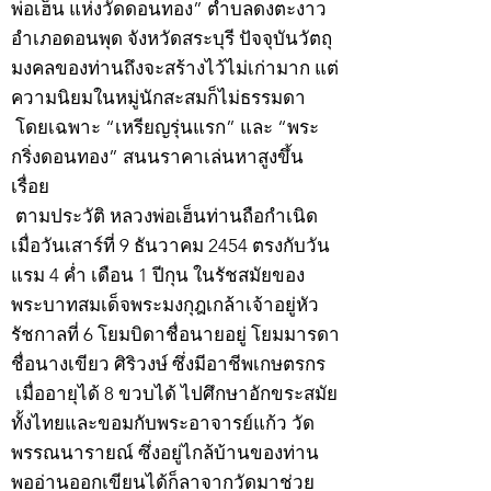
พ่อเฮ็น แห่งวัดดอนทอง” ตำบลดงตะงาว
อำเภอดอนพุด จังหวัดสระบุรี ปัจจุบันวัตถุ
มงคลของท่านถึงจะสร้างไว้ไม่เก่ามาก แต่
ความนิยมในหมู่นักสะสมก็ไม่ธรรมดา
โดยเฉพาะ “เหรียญรุ่นแรก” และ “พระ
กริ่งดอนทอง” สนนราคาเล่นหาสูงขึ้น
เรื่อย
ตามประวัติ หลวงพ่อเฮ็นท่านถือกำเนิด
เมื่อวันเสาร์ที่ 9 ธันวาคม 2454 ตรงกับวัน
แรม 4 ค่ำ เดือน 1 ปีกุน ในรัชสมัยของ
พระบาทสมเด็จพระมงกุฎเกล้าเจ้าอยู่หัว
รัชกาลที่ 6 โยมบิดาชื่อนายอยู่ โยมมารดา
ชื่อนางเขียว ศิริวงษ์ ซึ่งมีอาชีพเกษตรกร
เมื่ออายุได้ 8 ขวบได้ ไปศึกษาอักขระสมัย
ทั้งไทยและขอมกับพระอาจารย์แก้ว วัด
พรรณนารายณ์ ซึ่งอยู่ไกล้บ้านของท่าน
พออ่านออกเขียนได้ก็ลาจากวัดมาช่วย