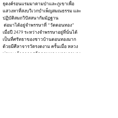
ธุดงค์รอนแรมมาตามป่าและภูเขาเพื่อ
แสวงหาที่สงบวิเวกบำเพ็ญสมณธรรม และ
ปฏิบัติสมถวิปัสสนากัมมัฏฐาน
ต่อมาได้อยู่จำพรรษาที่ “วัดดอนทอง”
เมื่อปี 2479 ระหว่างจำพรรษาอยู่ที่นั่นได้
เป็นที่ศรัทธาของชาวบ้านดอนทองมาก
ด้วยมีศีลาจารวัตรงดงาม ครั้นเมื่อ หลวง
พ่อแพ เจ้าอาวาสวัดดอนทอง มรณภาพลง
ชาวบ้านได้นิมนต์หลวงพ่อเฮ็น ดำรง
ตำแหน่งเจ้าอาวาสสืบต่อมา ปี 2535 ได้
รับพระราชทานเลื่อนสมณศักดิ์เป็นพระครู
สัญญาบัตรที่ “พระครูอรรถธรรมทร”
หลวงพ่อเฮ็น ได้สร้างมงคลวัตถุไว้หลาย
รุ่นหลายแบบ อาทิ ผ้ายันต์อุษาสวรรค์ มี
พุทธคุณโดดเด่นด้านเมตตามหานิยม มี
ความเชื่อว่า เมื่อต้องการใช้ก่อนออกจาก
บ้าน ให้นำผ้ายันต์อุษาสวรรค์ เช็ดหน้า