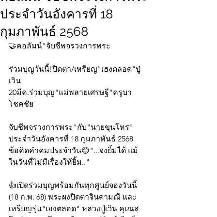
ประจำวันอังคารที่ 18
กุมภาพันธ์ 2568
🤝คอลัมน์"จับชีพจรวงการพระ
ร่วมบุญวันนี้!ปิดตา/เหรียญ"เฮงตลอด"ปู่
เวิน
20มีค.ร่วมบุญ"แม่พลายเศรษฐี"ครูบา
โชคชัย
จับชีพจรวงการพระ"กับ"นายขุนโหร" 
ประจำวันอังคารที่ 18 กุมภาพันธ์ 2568 
ข้อคิดคำคมประจำวัน😊"...จงยิ้มได้ แม้
ในวันที่ไม่มีเรื่องให้ยิ้ม.."
👍เปิดร่วมบุญพร้อมกันทุกศูนย์จองวันนี้ 
(18 ก.พ. 68) พระผงปิดตาจินดามณี และ
เหรียญรุ่น"เฮงตลอด" หลวงปู่เวิน คุเณส