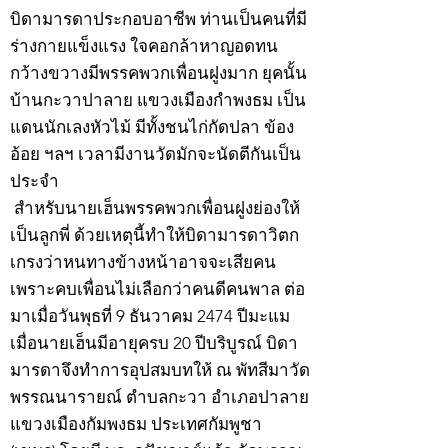
บิดามารดาประกอบอาชีพ ท่านเป็นคนที่มี
ร่างกายแข็งแรง ใจคอกล้าหาญอดทน
กว้างขวางมีพรรคพวกเพื่อนฝูงมาก ยุคนั้น
บ้านกะวาปาลาย แขวงเมืองกำพงธม เป็น
แดนนักเลงหัวไม้ มีทั้งชนไก่กัดปลา ข้อง
อ้อย ฯลฯ เวลามีงานวัดมักจะนัดตีกันเป็น
ประจำ
สำหรับนายเฮ็นพรรคพวกเพื่อนฝูงย่องให้
เป็นลูกพี่ ด้วยเหตุนี้ทำให้บิดามารดาวิตก
เกรงว่าหนทางข้างหน้าอาจจะเสียคน
เพราะคบเพื่อนไม่เลือกว่าคนดีคนพาล ต่อ
มาเมื่อวันพุธที่ 9 ธันวาคม 2474 ปีมะแม
เมื่อนายเฮ็นมีอายุครบ 20 ปีบริบูรณ์ บิดา
มารดาจึงทำการอุปสมบทให้ ณ พัทสีมาวัด
พรรณนารายณ์ ตำบลกะวา อำเภอปาลาย
แขวงเมืองกัมพงธม ประเทศกัมพูชา