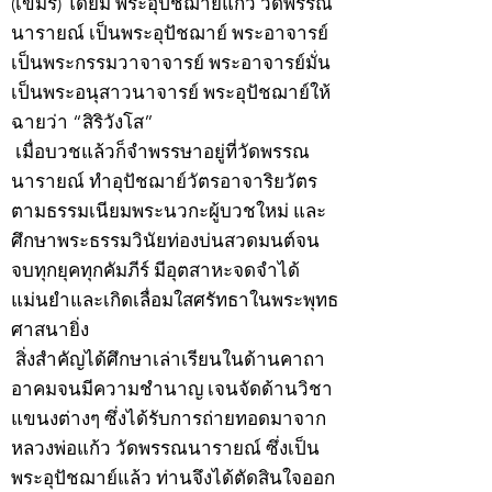
(เขมร) โดยมี พระอุปัชฌาย์แก้ว วัดพรรณ
นารายณ์ เป็นพระอุปัชฌาย์ พระอาจารย์
เป็นพระกรรมวาจาจารย์ พระอาจารย์มั่น
เป็นพระอนุสาวนาจารย์ พระอุปัชฌาย์ให้
ฉายว่า “สิริวังโส”
เมื่อบวชแล้วก็จำพรรษาอยู่ที่วัดพรรณ
นารายณ์ ทำอุปัชฌาย์วัตรอาจาริยวัตร
ตามธรรมเนียมพระนวกะผู้บวชใหม่ และ
ศึกษาพระธรรมวินัยท่องบ่นสวดมนต์จน
จบทุกยุคทุกคัมภีร์ มีอุตสาหะจดจำได้
แม่นยำและเกิดเลื่อมใสศรัทธาในพระพุทธ
ศาสนายิ่ง
สิ่งสำคัญได้ศึกษาเล่าเรียนในด้านคาถา
อาคมจนมีความชำนาญ เจนจัดด้านวิชา
แขนงต่างๆ ซึ่งได้รับการถ่ายทอดมาจาก
หลวงพ่อแก้ว วัดพรรณนารายณ์ ซึ่งเป็น
พระอุปัชฌาย์แล้ว ท่านจึงได้ตัดสินใจออก