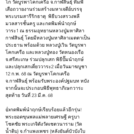
โก วัดบูรพาโคกเครือ จ.กาฬสินธุ์ ทีมพี่
เสือถวายงานร่วมสร้างมหาเจดีย์บรรจุ
พระบรมสารีริกธาตุ  พิธีบวงสรวงพลี
มวลสารชั้นครู และกดพิมพ์นำฤกษ์
วาระ1 ณ ธรรมอุทยานหลวงปู่มหาศิลา 
กาฬสินธุ์ โดยมีหลวงปู่มหาศิลาเมตตาเป็น
ประธาน พร้อมด้วย หลวงปู่เวิน วัดบูรพา
โคกเครือ และหลวงปู่ทอง วัดหนองเรือ 
จ.ศรีสะเกษ ร่วมปลุกเสก พิธีปั๊มนำฤกษ์
และปลุกเสกเดี่ยววาระ2 เมื่อวันมาฆบูชา 
12 ก.พ. 68 ณ วัดบูรพาโคกเครือ 
จ.กาฬสินธุ์ พร้อมรับพระองค์ปฐมบท หบัง
จากนั้นจะประกอบพิธีพุทธาภิเษกวาระ
สุดท้าย วันที่ 23 มี.ค. 68
👍กดพิมพ์นำฤกษ์เรียบร้อยแล้วอีกรุ่น! 
พระยอดขุนพลแม่พลายเศรษฐี ครูบา
โชคชัย พระเกจิดังวัดเชตวนาราม (วัด
น้ำดิบ) จ.กำแพงเพชร (หลังยันต์บัวบังใบ