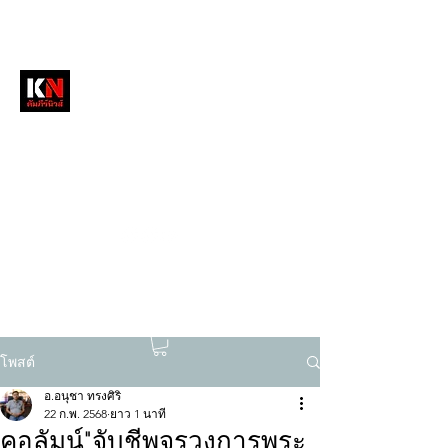
หนังสือพิมพ์คัมภีร์นิวส์
สื่อลึกวงการสงฆ์ เจาะตรงพระเครื่องดัง
tukompee07@gmail.com
0614034151
โพสต์
อ.อนุชา ทรงศิริ
22 ก.พ. 2568
ยาว 1 นาที
คอลัมน์"จับชีพจรวงการพระ