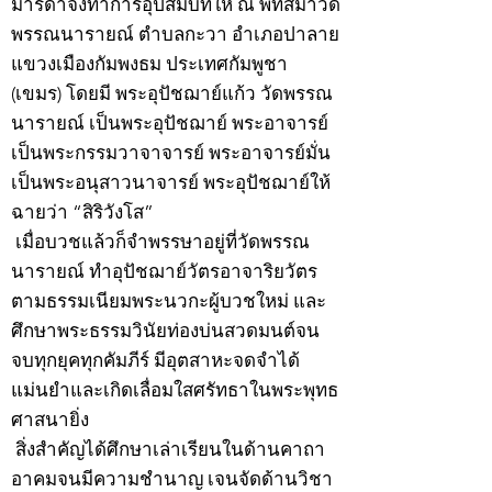
มารดาจึงทำการอุปสมบทให้ ณ พัทสีมาวัด
พรรณนารายณ์ ตำบลกะวา อำเภอปาลาย
แขวงเมืองกัมพงธม ประเทศกัมพูชา
(เขมร) โดยมี พระอุปัชฌาย์แก้ว วัดพรรณ
นารายณ์ เป็นพระอุปัชฌาย์ พระอาจารย์
เป็นพระกรรมวาจาจารย์ พระอาจารย์มั่น
เป็นพระอนุสาวนาจารย์ พระอุปัชฌาย์ให้
ฉายว่า “สิริวังโส”
เมื่อบวชแล้วก็จำพรรษาอยู่ที่วัดพรรณ
นารายณ์ ทำอุปัชฌาย์วัตรอาจาริยวัตร
ตามธรรมเนียมพระนวกะผู้บวชใหม่ และ
ศึกษาพระธรรมวินัยท่องบ่นสวดมนต์จน
จบทุกยุคทุกคัมภีร์ มีอุตสาหะจดจำได้
แม่นยำและเกิดเลื่อมใสศรัทธาในพระพุทธ
ศาสนายิ่ง
สิ่งสำคัญได้ศึกษาเล่าเรียนในด้านคาถา
อาคมจนมีความชำนาญ เจนจัดด้านวิชา