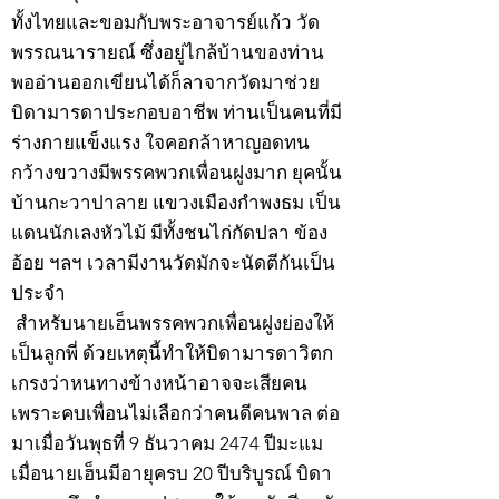
ทั้งไทยและขอมกับพระอาจารย์แก้ว วัด
พรรณนารายณ์ ซึ่งอยู่ไกล้บ้านของท่าน
พออ่านออกเขียนได้ก็ลาจากวัดมาช่วย
บิดามารดาประกอบอาชีพ ท่านเป็นคนที่มี
ร่างกายแข็งแรง ใจคอกล้าหาญอดทน
กว้างขวางมีพรรคพวกเพื่อนฝูงมาก ยุคนั้น
บ้านกะวาปาลาย แขวงเมืองกำพงธม เป็น
แดนนักเลงหัวไม้ มีทั้งชนไก่กัดปลา ข้อง
อ้อย ฯลฯ เวลามีงานวัดมักจะนัดตีกันเป็น
ประจำ
สำหรับนายเฮ็นพรรคพวกเพื่อนฝูงย่องให้
เป็นลูกพี่ ด้วยเหตุนี้ทำให้บิดามารดาวิตก
เกรงว่าหนทางข้างหน้าอาจจะเสียคน
เพราะคบเพื่อนไม่เลือกว่าคนดีคนพาล ต่อ
มาเมื่อวันพุธที่ 9 ธันวาคม 2474 ปีมะแม
เมื่อนายเฮ็นมีอายุครบ 20 ปีบริบูรณ์ บิดา