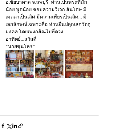
อ.ชัยบาดาล จ.ลพบุรี  ท่านเป็นพระที่มัก
น้อย พูดน้อย ชอบความวิเวก สันโดษ มี
เมตตาเป็นเลิศ มีความเพียรเป็นเลิศ... มี
เอกลักษณ์เฉพาะคือ ท่านยืนปลุกเสกวัตถุ
มงคล โดยเพ่งกสิณไปที่ดวง
อาทิตย์...สวัสดี
"นายขุนโหร"