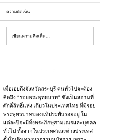
ความคิดเห็น
เขียนความคิดเห็น…
คอลัมน์"จับชีพจรวงการ
คอลัมน์"จับชีพจ
พระ"ประจำพุธที่ 29
พระ"ประจำอังคาร
กรกฎาคม 2569
กรกฎาคม 2569
©2020 by kampeenews. Proudly created with Wix.com
เมื่อเอ่ยถึงจังหวัดสระบุรี คนทั่วไปจะต้อง
คิดถึง “รอยพระพุทธบาท” ซึ่งเป็นสถานที่
ศักดิ์สิทธิ์แห่ง เดียวในประเทศไทย ที่มีรอย
พระพุทธบาทของแท้ประทับรอยอยู่ ใน
แต่ละปีจะมีทั้งพระภิกษุสามเณรและบุคคล
ทั่วไป ทั้งจากในประเทศและต่างประเทศ
ตั้งใจเดินทางมากราบนมัสการ เพราะ