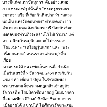
บารมีแก่คนทุกชั้นทุกกระดับอย่างเสมอ
ภาค พระสงฆ์รูปนั้นคือ “พระครูอรรถธร
รมาทร” หรือ ที่เรียกกันติดปากว่า “หลวง
พ่อเฮ็น แห่งวัดดอนทอง” ตำบลดงตะงาว
อำเภอดอนพุด จังหวัดสระบุรี ปัจจุบันวัตถุ
มงคลของท่านถึงจะสร้างไว้ไม่เก่ามาก แต่
ความนิยมในหมู่นักสะสมก็ไม่ธรรมดา
โดยเฉพาะ “เหรียญรุ่นแรก” และ “พระ
กริ่งดอนทอง” สนนราคาเล่นหาสูงขึ้น
เรื่อย
ตามประวัติ หลวงพ่อเฮ็นท่านถือกำเนิด
เมื่อวันเสาร์ที่ 9 ธันวาคม 2454 ตรงกับวัน
แรม 4 ค่ำ เดือน 1 ปีกุน ในรัชสมัยของ
พระบาทสมเด็จพระมงกุฎเกล้าเจ้าอยู่หัว
รัชกาลที่ 6 โยมบิดาชื่อนายอยู่ โยมมารดา
ชื่อนางเขียว ศิริวงษ์ ซึ่งมีอาชีพเกษตรกร
เมื่ออายุได้ 8 ขวบได้ ไปศึกษาอักขระสมัย