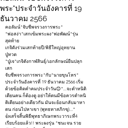
พระ"ประจำวันอังคารที่ 19
ธันวาคม 2566
คอลัมน์"จับชีพจรวงการพระ"
"พ่อสง่า"เสกเข้มพระผง"พ่อพัฒน์"รุ่น
สุดท้าย
เกจิดังร่วมเสกท้ายปี/พิธีใหญ่อุทยาน
ปู่ทวด
"ปู่เจ"เกจิดังกาฬสินธุ์/เอกลักษณ์ยืนปลุก
เสก
จับชีพจรวงการพระ"กับ"นายขุนโหร" 
ประจำวันอังคารที่ 19 ธันวาคม 2566 เริ่ม
ด้วยข้อคิดคำคมประจำวัน😊"...จะตำหนิติ
เตียนคน ก็ต้องดู อย่าให้ตนมีข้อควรตำหนิ
ติเตียนอย่างเดียวกัน มันจะย้อนกลับมาหา
ตน ก่อนไปหาเขา (พุทธทาสภิกขุ)..."
👍เสร็จสิ้นพิธีพุทธาภิเษกพระวาระที่4
เรียบร้อยแล้ว!! พระผงรุ่น "ชนะจน รวย 