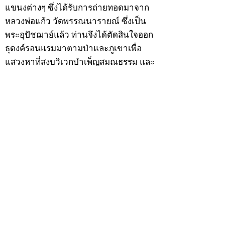
แขนงต่างๆ ซึ่งได้รับการถ่ายทอดมาจาก
หลวงพ่อแก้ว วัดพรรณนารายณ์ ซึ่งเป็น
พระอุปัชฌาย์แล้ว ท่านจึงได้ตัดสินใจออก
ธุดงค์รอนแรมมาตามป่าและภูเขาเพื่อ
แสวงหาที่สงบวิเวกบำเพ็ญสมณธรรม และ
ปฏิบัติสมถวิปัสสนากัมมัฏฐาน
ต่อมาได้อยู่จำพรรษาที่ “วัดดอนทอง”
เมื่อปี 2479 ระหว่างจำพรรษาอยู่ที่นั่นได้
เป็นที่ศรัทธาของชาวบ้านดอนทองมาก
ด้วยมีศีลาจารวัตรงดงาม ครั้นเมื่อ หลวง
พ่อแพ เจ้าอาวาสวัดดอนทอง มรณภาพลง
ชาวบ้านได้นิมนต์หลวงพ่อเฮ็น ดำรง
ตำแหน่งเจ้าอาวาสสืบต่อมา ปี 2535 ได้
รับพระราชทานเลื่อนสมณศักดิ์เป็นพระครู
สัญญาบัตรที่ “พระครูอรรถธรรมทร”
หลวงพ่อเฮ็น ได้สร้างมงคลวัตถุไว้หลาย
รุ่นหลายแบบ อาทิ ผ้ายันต์อุษาสวรรค์ มี