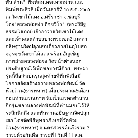
พัน ล้าน"  พิมพ์สมเด็จแหวกม่าน และ
พิมพ์พระสิวลี เมื่อวันเสาร์ที่ 16 ธ.ค. 2566 
ณ วัดเขาไม้แดง อ.ศรีราชา จ.ชลบุรี  
โดย"หลวงพ่อสง่า ติกขวีโร"  (พระวิสิฐ
ธรรมโสภณ) เจ้าอาวาสวัดเขาไม้แดง 
และเจ้าคณะตำบลบางพระเขต2 เมตตา
อธิษฐานจิตปลุกเสกเดี่ยวภายในอุโบสถ
จตุรมุขวัดเขาไม้แดง พร้อมอัญเชิญ
ภาพถ่ายหลวงพ่อจง วัดหน้าต่างนอก 
ประดิษฐานไว้เพื่อขอบารมีด้วย.. พระผง
รุ่นนี้ถือว่าเป็นรุ่นสุดท้ายที่ทีมพี่เสือมี
โอกาสจัดสร้างถวายหลวงพ่อพัฒน์ วัด
ห้วยด้วน(ธารทหาร) เมื่อประมาณ5เดือน
ก่อนท่านมรณภาพ นับเป็นมรดกตำนาน
อีกรุ่นของหลวงพ่อพัฒน์ที่ท่านมอบไว้ให้
ระลึกนึกถึง และทันท่านอธิษฐานจิตปลุก
เสก โดยจัดพิธีพุทธาภิเษกที่วัดห้วย
ด้วน(ธารทหาร) จ.นครสวรรค์แล้วรวม 3 
วาระด้วยกันคือ วาระที่1 วันที่ 11 ส.ค.  