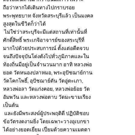
ถือว่าหากได้เดินทางไปกราบรอย
พระพุทธบาท จังหวัดสระบุรีแล้ว เป็นมงคล
สูงสุดในชีวิตก็ว่าได้
ไม่ใช่ว่าสระบุรีจะมีแต่สถานที่เท่านั้นที่
ศักดิ์สิทธิ์ พระเกจิอาจารย์ของสระบุรีที่
มากไปด้วยประสบการณ์ ตั้งแต่อดีตจวบ
จนถึงปัจจุบันโด่งดังไปทั่วภูมิภาคและใน
ท้องถิ่นมีอยู่เป็นจำนวนมาก อาทิ หลวงพ่อ
ยอด วัดหนองปลาหมอ, พระอุปัชฌาย์กาน
วัดโคกโพธิ์, อุปัชฌาย์ตัน วัดอู่ตะเภา,
หลวงพ่อลา วัดแก่งคอย, หลวงพ่อย้อย วัด
อัมพวัน และหลวงพ่อตาบ วัดมะขามเรียง
เป็นต้น
และยังมีพระสงฆ์ผู้ประพฤติดี ปฏิบัติชอบ
ข้อวัตรงดงามยิ่ง โดยเฉพาะวางอุเบกขา
ได้อย่างยอดเยี่ยม เปี่ยมด้วยความเมตตา