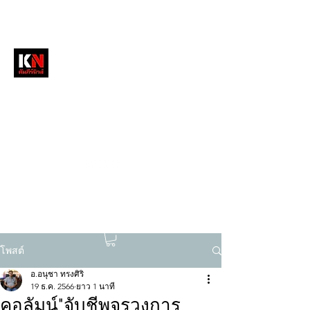
หนังสือพิมพ์คัมภีร์นิวส์
สื่อลึกวงการสงฆ์ เจาะตรงพระเครื่องดัง
tukompee07@gmail.com
0614034151
โพสต์
อ.อนุชา ทรงศิริ
19 ธ.ค. 2566
ยาว 1 นาที
คอลัมน์"จับชีพจรวงการ