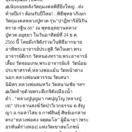
🙏นับถอยหลังวัตถุมงคลพิธียิ่งใหญ่...ส่ง
ท้ายปีเก่า ต้อนรับปีใหม่!...พิธีพุทธาภิเษก 
วัตถุมงคลหลวงปู่ทวด รุ่น"ปาฎิหาริย์นิรัน
ตราย กฐิน 66" ณ พุทธอุทยานหลวง
ปู่ทวด อยุธยา ในวันอาทิตย์ที่ 24 ธ.ค. 
2566 นี้ โดยมีเกจิดังร่วมในพิธีมากมาย 
อาทิพระอาจารย์ประสูติ วัดในเตา,พระ
อาจารย์ดิเรก วัดหนองทราย,พระอาจารย์
เลี้ยง วัดจอมเกษ,พระอาจารย์แจ้  วัดน้อม
ประชาสรรค์,หลวงพ่อแม้น วัดหน้าต่าง
นอก,หลวงพ่อนพวรรณ วัดเสนา
นิมิตร,หลวงพ่อสมหวัง วัดสนามชัย ฯลฯ
🙏ปิดท้ายด้วยพระดีเกจิดังเมืองน้ำ
ดำ..."หลวงปู่บุญมา กตปุญโญ (หลวงปู่
เจ)" ประธานสงฆ์วัดป่าวิเวกธรรม ต.ธัญ
ญา อ.กมลาไสย จ.กาฬสินธุ์ ศิษย์เอกสาย
ตรง"หลวงพ่อคง จตฺตมโล” ผู้มีฉายา (พระ
อรหันต์ร่างทอง) แห่งวัดเขาสมโภชน์ 