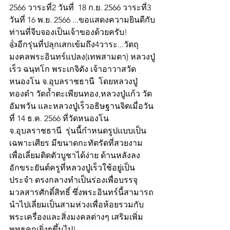
2566 วาระที่2 วันที่  18 ก.ย. 2566 วาระที่3 
วันที่ 16 พ.ย. 2566 ...ขอแสดงความยินดีกับ
ท่านที่จีบจองเป็นเจ้าของด้วยครับ!
👍อีกรุ่นที่ปลุกเสกเข้มถึง4วาระ...วัตถุ
มงคลพระอินทร์แปลง(เทพสามตา) หลวงปู่
เร็ว ฉนฺทโก พระเกจิดัง เจ้าอาวาสวัด
หนองโน จ.อุบลราชธานี  โดยหลวงปู่
ทองดำ วัดถ้ำตะเพียนทอง,หลวงปู่แก้ว วัด
อัมพวัน และหลวงปู่เร็วอธิษฐานจิตเมื่อวัน
ที่ 14 ธ.ค. 2566 ที่วัดหนองโน 
จ.อุบลราชธานี  รุ่นนี้กำหนดรูปแบบเป็น
เฉพาะเศียร มีขนาดกะทัดรัดที่สวยงาม
เพื่อเลี่ยมติดตัวบูชาได้ง่าย ด้านหลังลง
อักขระยันต์ครูที่หลวงปู่เร็วใช้อยู่เป็น
ประจำ ตรงกลางทำเป็นร่องเพื่อบรรจุ
มวลสารศักดิ์สิทธิ์ ซึ่งพระอินทร์นี้สามารถ
นำไปเลี่ยมเป็นสามห่วงเพื่อห้อยรวมกับ
พระเครื่องและสิ่งมงคลต่างๆ เสริมเพิ่ม
พุทธคุณยิ่งๆขึ้นไป!