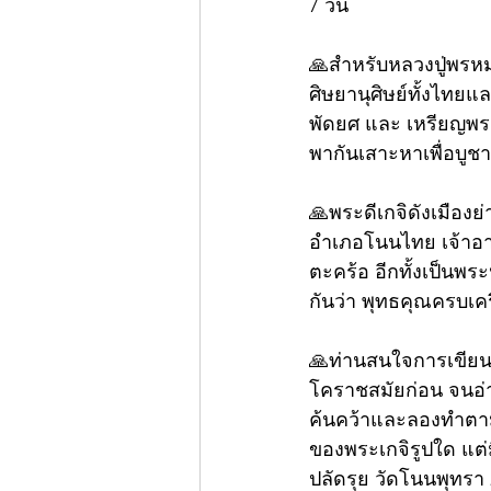
7 วัน
🙏สำหรับหลวงปู่พรหม
ศิษยานุศิษย์ทั้งไทยแ
พัดยศ และ เหรียญพระ
พากันเสาะหาเพื่อบูช
🙏พระดีเกจิดังเมืองย
อำเภอโนนไทย เจ้าอา
ตะคร้อ อีกทั้งเป็นพร
กันว่า พุทธคุณครบเคร
🙏ท่านสนใจการเขียน
โคราชสมัยก่อน จนอ่
ค้นคว้าและลองทำตาม
ของพระเกจิรูปใด แต
ปลัดรุย วัดโนนพุทรา 