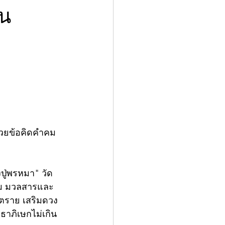
ัน
ด้วยข้อคิดคำคม
งปู่พรหมา" วัด
่ม มวลสารและ
นตราย เสริมดวง 
ธาภิเษกไม่เกิน 