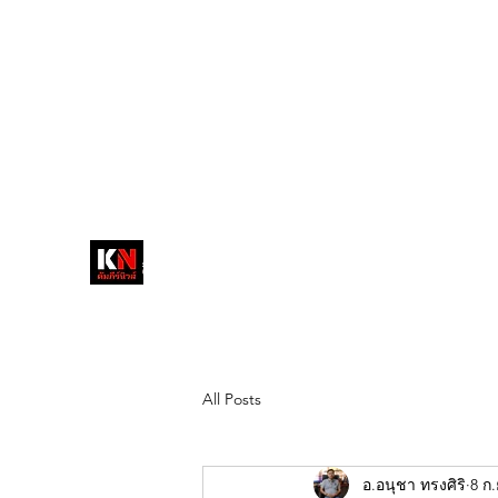
tukompee07@gmail.com
0614034151
หน้าหลัก
พระ
หนังสือพิมพ์คัมภีร์นิ
วส์
สื่อลึกวงการสงฆ์ เจาะตรงพระเครื่อง
ดัง
All Posts
อ.อนุชา ทรงศิริ
8 ก.