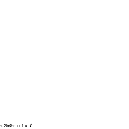
ขุนแผน khun paen
พระเก่าใหม่ยอดนิยม
ร้านพระเอกคัมภีร์
พระกริ
ย. 2568
ยาว 1 นาที