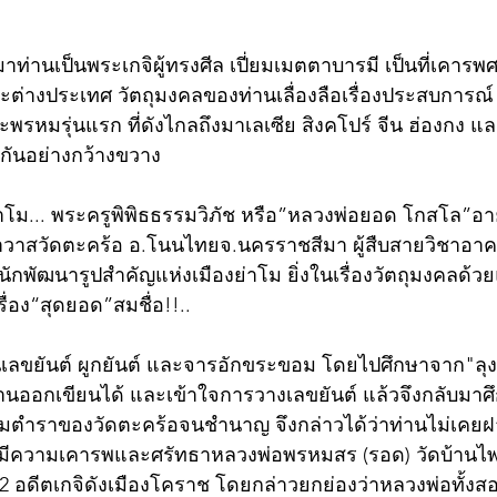
าท่านเป็นพระเกจิผู้ทรงศีล เปี่ยมเมตตาบารมี เป็นที่เคาร
ละต่างประเทศ วัตถุมงคลของท่านเลื่องลือเรื่องประสบการณ์
พรหมรุ่นแรก ที่ดังไกลถึงมาเลเซีย สิงคโปร์ จีน ฮ่องกง แ
ากันอย่างกว้างขวาง
่าโม... พระครูพิพิธธรรมวิภัช หรือ”หลวงพ่อยอด โกสโล”อาย
วาสวัดตะคร้อ อ.โนนไทยจ.นครราชสีมา ผู้สืบสายวิชาอาค
ะนักพัฒนารูปสำคัญแห่งเมืองย่าโม ยิ่งในเรื่องวัตถุมงคลด้ว
ื่อง“สุดยอด”สมชื่อ!!..
เลขยันต์ ผูกยันต์ และจารอักขระขอม โดยไปศึกษาจาก"ลุง
านออกเขียนได้ และเข้าใจการวางเลขยันต์ แล้วจึงกลับมา
ตำราของวัดตะคร้อจนชำนาญ จึงกล่าวได้ว่าท่านไม่เคยฝาก
่มีความเคารพและศรัทธาหลวงพ่อพรหมสร (รอด) วัดบ้านไ
2 อดีตเกจิดังเมืองโคราช โดยกล่าวยกย่องว่าหลวงพ่อทั้งสอง