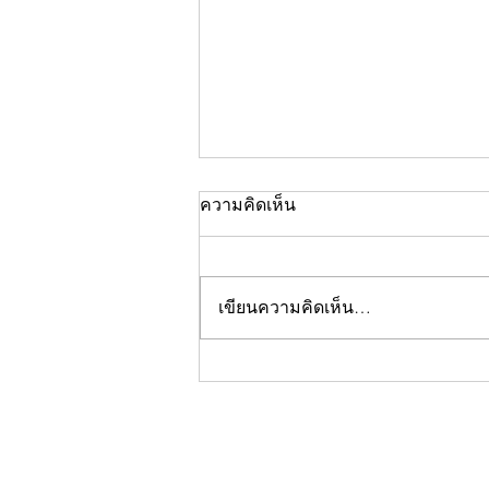
ความคิดเห็น
เขียนความคิดเห็น…
คอลัมน์"จับชีพจรวงการ
พระ"ประจำพฤหัสบดีที่ 30
กรกฎาคม 2569