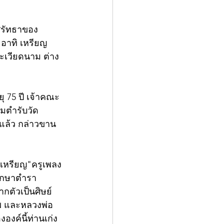
พศรัทธาของ
 อาทิ เหรียญ
ละเวียดนาม ต่าง
ุ 75 ปี เจ้าคณะ
มตำรับวัด
ยแล้ว กล่าวขาน
เหรียญ"ครูเพลง
ศึกษาตำรา
ตัวเป็นศิษย์
พ และหลวงพ่อ
องค์นี้ท่านเก่ง