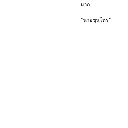
มาก
"นายขุนโหร"