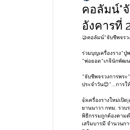
คอลัมน์"
อังคารที่
🤝คอลัมน์"จับชีพจร
ร่วมบุญเครื่องราง"ป
"พ่อยอด"เกจินักพัฒ
"จับชีพจรวงการพระ"ก
ประจำวัน😊"...การให้ก
👍เครื่องรางใหม่เปิด
ยานนาวา กทม. รวบรว
พิธีกรรมถูกต้องตามต
เสริมบารมี จำนวนการส