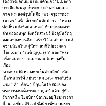
ได้อย่างยอดเยี่ยม เปี่ยมด้วยความเมตตา
บารมีแก่คนทุกชั้นทุกกระดับอย่างเสมอ
ภาค พระสงฆ์รูปนั้นคือ “พระครูอรรถธร
รมาทร” หรือ ที่เรียกกันติดปากว่า “หลวง
พ่อเฮ็น แห่งวัดดอนทอง” ตำบลดงตะงาว
อำเภอดอนพุด จังหวัดสระบุรี ปัจจุบันวัตถุ
มงคลของท่านถึงจะสร้างไว้ไม่เก่ามาก แต่
ความนิยมในหมู่นักสะสมก็ไม่ธรรมดา
โดยเฉพาะ “เหรียญรุ่นแรก” และ “พระ
กริ่งดอนทอง” สนนราคาเล่นหาสูงขึ้น
เรื่อย
ตามประวัติ หลวงพ่อเฮ็นท่านถือกำเนิด
เมื่อวันเสาร์ที่ 9 ธันวาคม 2454 ตรงกับวัน
แรม 4 ค่ำ เดือน 1 ปีกุน ในรัชสมัยของ
พระบาทสมเด็จพระมงกุฎเกล้าเจ้าอยู่หัว
รัชกาลที่ 6 โยมบิดาชื่อนายอยู่ โยมมารดา
ชื่อนางเขียว ศิริวงษ์ ซึ่งมีอาชีพเกษตรกร