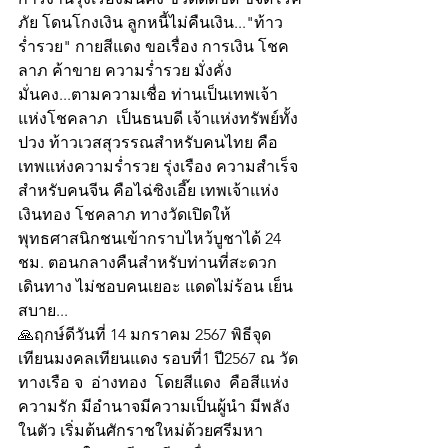
ภัย โดนโกงเงิน ลูกหนี้ไม่คืนเงิน..."ท้าว
ร่ำรวย" กายสีแดง ขอเรื่อง การเงิน โชค
ลาภ ค้าขาย ความร่ำรวย มั่งคั่ง
มั่นคง...ตามความเชื่อ ท่านเป็นเทพเจ้า
แห่งโชคลาภ  เป็นธนบดี เจ้าแห่งทรัพย์ทั้ง
ปวง ท้าวเวสสุวรรณสำหรับคนไทย คือ
เทพแห่งความร่ำรวย รุ่งเรือง ความสำเร็จ 
สำหรับคนจีน คือไฉ่ซิงเอี๊ย เทพเจ้าแห่ง
เงินทอง โชคลาภ ทางวัดเปิดให้
พุทธศาสนิกชนเข้ากราบไหว้บูชาได้ 24 
ชม. ตอนกลางคืนสำหรับท่านที่สะดวก
เดินทาง ไม่ชอบคนเยอะ แดดไม่ร้อน เย็น
สบาย...
🙏ฤกษ์ดีวันที่ 14 มกราคม 2567 พิธีจุด
เทียนมงคลเทียนแดง รอบที่1 ปี2567 ณ วัด
ทางเรือ จ  อ่างทอง  โดยสีแดง  คือสีแห่ง
ความรัก มีอำนาจมีความเป็นผู้นำ มีพลัง
ในตัว เริ่มต้นศักราชใหม่ด้วยศรีมหา