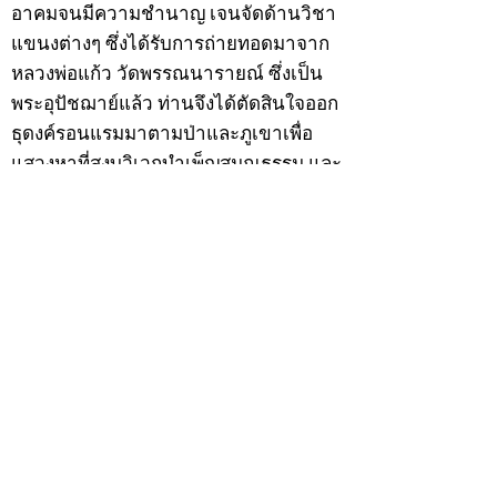
อาคมจนมีความชำนาญ เจนจัดด้านวิชา
แขนงต่างๆ ซึ่งได้รับการถ่ายทอดมาจาก
หลวงพ่อแก้ว วัดพรรณนารายณ์ ซึ่งเป็น
พระอุปัชฌาย์แล้ว ท่านจึงได้ตัดสินใจออก
ธุดงค์รอนแรมมาตามป่าและภูเขาเพื่อ
แสวงหาที่สงบวิเวกบำเพ็ญสมณธรรม และ
ปฏิบัติสมถวิปัสสนากัมมัฏฐาน
ต่อมาได้อยู่จำพรรษาที่ “วัดดอนทอง”
เมื่อปี 2479 ระหว่างจำพรรษาอยู่ที่นั่นได้
เป็นที่ศรัทธาของชาวบ้านดอนทองมาก
ด้วยมีศีลาจารวัตรงดงาม ครั้นเมื่อ หลวง
พ่อแพ เจ้าอาวาสวัดดอนทอง มรณภาพลง
ชาวบ้านได้นิมนต์หลวงพ่อเฮ็น ดำรง
ตำแหน่งเจ้าอาวาสสืบต่อมา ปี 2535 ได้
รับพระราชทานเลื่อนสมณศักดิ์เป็นพระครู
สัญญาบัตรที่ “พระครูอรรถธรรมทร”
หลวงพ่อเฮ็น ได้สร้างมงคลวัตถุไว้หลาย