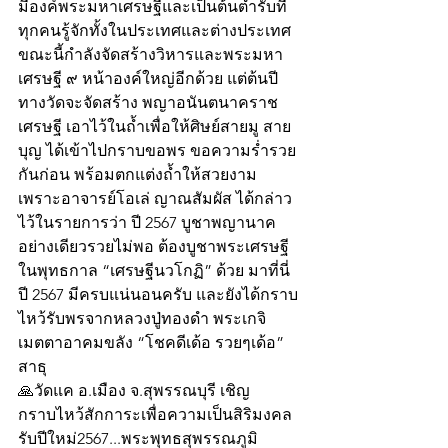
มีองค์พระมหาเศรษฐีและเป็นต้นตำรับที่
ทุกคนรู้จักทั้งในประเทศและต่างประเทศ 
ขณะนี้กำลังจัดสร้างวิหารและพระมหา
เศรษฐี ๙ หน้าองค์ใหญ่อีกด้วย แต่ต้นปี
ทางวัดจะจัดสร้าง พญาอนันตนาคราช
เศรษฐี เอาไว้ในถ้ำเพื่อให้ศิษย์สายมู สาย
บุญ ได้เข้าไปกราบขอพร ขอความร่ำรวย
กันก่อน พร้อมตกแต่งถ้ำให้สวยงาม 
เพราะอาจารย์โอเล่ ญาณสัมผัส ได้กล่าว
ไว้ในรายการว่า ปี 2567 บูชาพญานาค
อย่างเดียวรวยไม่พอ ต้องบูชาพระเศรษฐี
ในพุทธกาล “เศรษฐีนวโกฏิ” ด้วย มาที่นี่
ปี 2567 มีครบแน่นอนครับ และยังได้กราบ
ไหว้รับพรจากหลวงปู่ทองดำ พระเกจิ
เมตตาอาคมขลัง “โชคดีเด้อ รวยๆเด้อ” 
สาธุ
🙏วัดแค อ.เมือง จ.สุพรรณบุรี เชิญ
กราบไหว้สักการะเพื่อความเป็นสิริมงคล
รับปีใหม่2567...พระพุทธสุพรรณภูมิ