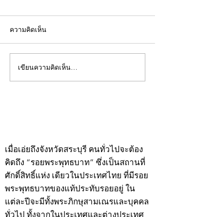
ความคิดเห็น
เขียนความคิดเห็น…
คอลัมน์"จับชีพจรวงการ
คอลัมน์"จับชีพจ
พระ"ประจำพุธที่ 29
พระ"ประจำอังคาร
กรกฎาคม 2569
กรกฎาคม 2569
©2020 by kampeenews. Proudly created with Wix.com
เมื่อเอ่ยถึงจังหวัดสระบุรี คนทั่วไปจะต้อง
คิดถึง “รอยพระพุทธบาท” ซึ่งเป็นสถานที่
ศักดิ์สิทธิ์แห่ง เดียวในประเทศไทย ที่มีรอย
พระพุทธบาทของแท้ประทับรอยอยู่ ใน
แต่ละปีจะมีทั้งพระภิกษุสามเณรและบุคคล
ทั่วไป ทั้งจากในประเทศและต่างประเทศ