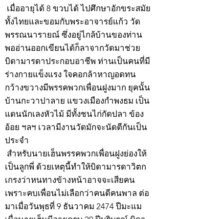
เมื่ออายุได้ 8 ขวบได้ ไปศึกษาอักขระสมัย
ทั้งไทยและขอมกับพระอาจารย์แก้ว วัด
พรรณนารายณ์ ซึ่งอยู่ไกล้บ้านของท่าน
พออ่านออกเขียนได้ก็ลาจากวัดมาช่วย
บิดามารดาประกอบอาชีพ ท่านเป็นคนที่มี
ร่างกายแข็งแรง ใจคอกล้าหาญอดทน
กว้างขวางมีพรรคพวกเพื่อนฝูงมาก ยุคนั้น
บ้านกะวาปาลาย แขวงเมืองกำพงธม เป็น
แดนนักเลงหัวไม้ มีทั้งชนไก่กัดปลา ข้อง
อ้อย ฯลฯ เวลามีงานวัดมักจะนัดตีกันเป็น
ประจำ
สำหรับนายเฮ็นพรรคพวกเพื่อนฝูงย่องให้
เป็นลูกพี่ ด้วยเหตุนี้ทำให้บิดามารดาวิตก
เกรงว่าหนทางข้างหน้าอาจจะเสียคน
เพราะคบเพื่อนไม่เลือกว่าคนดีคนพาล ต่อ
มาเมื่อวันพุธที่ 9 ธันวาคม 2474 ปีมะแม