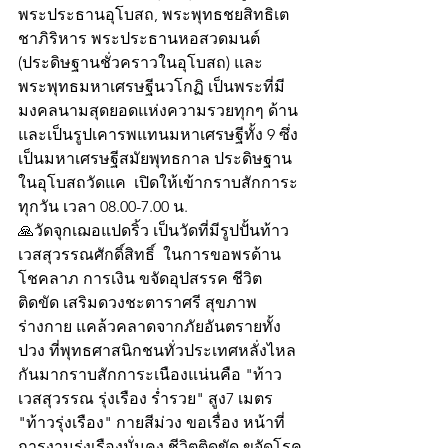
พระประธานอุโบสถ, พระพุทธชยสิทธิเต
ชาภิริหาร พระประธานหอสวดมนต์ 
(ประดิษฐานชั่วคราวในอุโบสถ) และ
พระพุทธมหาเศรษฐีนวโกฏิ เป็นพระที่มี
มงคลนามสุดยอดแห่งความรวยทุกๆ ด้าน 
และเป็นรูปเคารพแทนมหาเศรษฐีทั้ง 9 ซึ่ง
เป็นมหาเศรษฐีสมัยพุทธกาล ประดิษฐาน
ในอุโบสถวัดแค  เปิดให้เข้ากราบสักการะ
ทุกวัน เวลา 08.00-7.00 น.
🙏วัดจุกเฌอแปดริ้ว เป็นวัดที่มีรูปปั้นท้าว
เวสสุวรรณศักดิ์สิทธิ์  ในการขอพรด้าน
โชคลาภ การเงิน ขจัดอุปสรรค ชีวิต
ติดขัด เสริมดวงชะตาราศรี สุขภาพ
ร่างกาย แคล้วคลาดจากภัยอันตรายทั้ง
ปวง ที่พุทธศาสนิกชนทั่วประเทศหลั่งไหล
กันมากราบสักการะเนืองแน่นคือ "ท้าว
เวสสุวรรณ รุ่งเรือง ร่ำรวย" สูง7 เมตร 
"ท้าวรุ่งเรือง" กายสีม่วง ขอเรื่อง หน้าที่
การงานรุ่งเรืองมั่นคง ชีวิตติดขัด ขจัดโรค