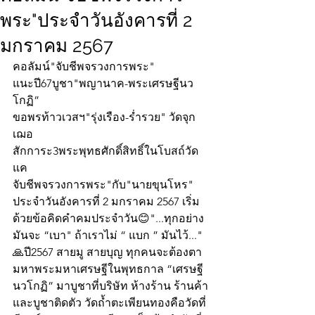
พระ"ประจำวันอังคารที่ 2
มกราคม 2567
คอลัมน์"จับชีพจรวงการพระ"
แนะปี67บูชา"พญานาค-พระเศรษฐีนว
โกฏิ”
ขอพรท้าวเวสฯ"รุ่งเรือง-ร่ำรวย" วัดจุก
เฌอ
สักการะ3พระพุทธศักดิ์สิทธิ์ในโบสถ์วัด
แค
จับชีพจรวงการพระ"กับ"นายขุนโหร" 
ประจำวันอังคารที่ 2 มกราคม 2567 เริ่ม
ด้วยข้อคิดคำคมประจำวัน😊"...ทุกอย่าง
มันจะ “เบา" ถ้าเราไม่ “ แบก ” มันไว้..."
🙏ปี2567 สายมู สายบุญ ทุกคนจะต้องตา
มหาพระมหาเศรษฐีในพุทธกาล “เศรษฐี
นวโกฏิ” มาบูชาที่บริษัท ห้างร้าน ร้านค้า 
และบูชาติดตัว วัดถ้ำตะเพียนทองคือวัดที่