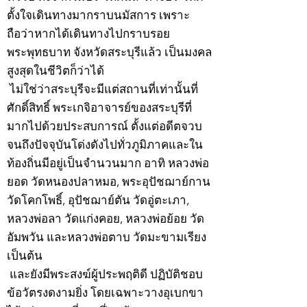
ตั้งใจเดินทางมากราบนมัสการ เพราะ
ถือว่าหากได้เดินทางไปกราบรอย
พระพุทธบาท จังหวัดสระบุรีแล้ว เป็นมงคล
สูงสุดในชีวิตก็ว่าได้
ไม่ใช่ว่าสระบุรีจะมีแต่สถานที่เท่านั้นที่
ศักดิ์สิทธิ์ พระเกจิอาจารย์ของสระบุรีที่
มากไปด้วยประสบการณ์ ตั้งแต่อดีตจวบ
จนถึงปัจจุบันโด่งดังไปทั่วภูมิภาคและใน
ท้องถิ่นมีอยู่เป็นจำนวนมาก อาทิ หลวงพ่อ
ยอด วัดหนองปลาหมอ, พระอุปัชฌาย์กาน
วัดโคกโพธิ์, อุปัชฌาย์ตัน วัดอู่ตะเภา,
หลวงพ่อลา วัดแก่งคอย, หลวงพ่อย้อย วัด
อัมพวัน และหลวงพ่อตาบ วัดมะขามเรียง
เป็นต้น
และยังมีพระสงฆ์ผู้ประพฤติดี ปฏิบัติชอบ
ข้อวัตรงดงามยิ่ง โดยเฉพาะวางอุเบกขา