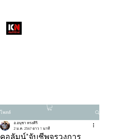
หนังสือพิมพ์คัมภีร์นิวส์
สื่อลึกวงการสงฆ์ เจาะตรงพระเครื่องดัง
tukompee07@gmail.com
0614034151
โพสต์
อ.อนุชา ทรงศิริ
2 ม.ค. 2567
ยาว 1 นาที
คอลัมน์"จับชีพจรวงการ