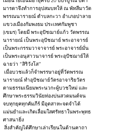
เมื่อนายเฮ็นมีอายุครบ 20 ปีบริบูรณ์ บิดา
มารดาจึงทำการอุปสมบทให้ ณ พัทสีมาวัด
พรรณนารายณ์ ตำบลกะวา อำเภอปาลาย
แขวงเมืองกัมพงธม ประเทศกัมพูชา
(เขมร) โดยมี พระอุปัชฌาย์แก้ว วัดพรรณ
นารายณ์ เป็นพระอุปัชฌาย์ พระอาจารย์
เป็นพระกรรมวาจาจารย์ พระอาจารย์มั่น
เป็นพระอนุสาวนาจารย์ พระอุปัชฌาย์ให้
ฉายว่า “สิริวังโส”
เมื่อบวชแล้วก็จำพรรษาอยู่ที่วัดพรรณ
นารายณ์ ทำอุปัชฌาย์วัตรอาจาริยวัตร
ตามธรรมเนียมพระนวกะผู้บวชใหม่ และ
ศึกษาพระธรรมวินัยท่องบ่นสวดมนต์จน
จบทุกยุคทุกคัมภีร์ มีอุตสาหะจดจำได้
แม่นยำและเกิดเลื่อมใสศรัทธาในพระพุทธ
ศาสนายิ่ง
สิ่งสำคัญได้ศึกษาเล่าเรียนในด้านคาถา