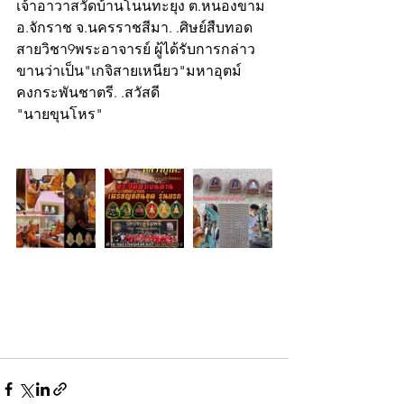
เจ้าอาวาสวัดบ้านโนนทะยุง ต.หนองขาม 
อ.จักราช จ.นครราชสีมา. .ศิษย์สืบทอด
สายวิชา9พระอาจารย์ ผู้ได้รับการกล่าว
ขานว่าเป็น"เกจิสายเหนียว"มหาอุตม์ 
คงกระพันชาตรี. .สวัสดี
"นายขุนโหร"