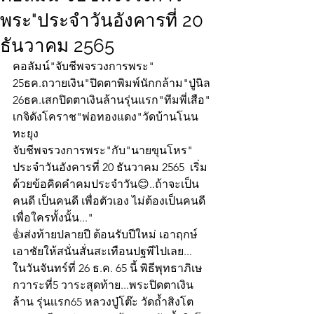
พระ"ประจำวันอังคารที่ 20
ธันวาคม 2565
คอลัมน์"จับชีพจรวงการพระ"
25ธค.ถวายเงิน"ปิดตาพิมพ์นักกล้าม"ปู่นิล
26ธค.เสกปิดตาเงินล้านรุ่นแรก"ทีมพี่เสือ"
เกจิดังโคราช"พ่อทองแดง"วัดบ้านโนน
ทะยุง
จับชีพจรวงการพระ"กับ"นายขุนโหร" 
ประจำวันอังคารที่ 20 ธันวาคม 2565  เริ่ม
ด้วยข้อคิดคำคมประจำวัน😊..ถ้าจะเป็น
คนดี เป็นคนดี เพื่อตัวเอง ไม่ต้องเป็นคนดี
เพื่อใครทั้งนั้น..."
👍ส่งท้ายปลายปี ต้อนรับปีใหม่ เอาฤกษ์
เอาชัยให้สนั่นสั่นสะเทือนปฐพีไปเลย... 
ในวันจันทร์ที่ 26 ธ.ค. 65 นี้ พิธีพุทธาภิเษ
กวาระที่5 วาระสุดท้าย...พระปิดตาเงิน
ล้าน รุ่นเเรก65 หลวงปู่โต๊ะ วัดถ้ำสิงโต