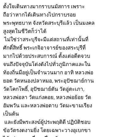
ตั้งใจเดินทางมากราบนมัสการ เพราะ
ถือว่าหากได้เดินทางไปกราบรอย
พระพุทธบาท จังหวัดสระบุรีแล้ว เป็นมงคล
สูงสุดในชีวิตก็ว่าได้
ไม่ใช่ว่าสระบุรีจะมีแต่สถานที่เท่านั้นที่
ศักดิ์สิทธิ์ พระเกจิอาจารย์ของสระบุรีที่
มากไปด้วยประสบการณ์ ตั้งแต่อดีตจวบ
จนถึงปัจจุบันโด่งดังไปทั่วภูมิภาคและใน
ท้องถิ่นมีอยู่เป็นจำนวนมาก อาทิ หลวงพ่อ
ยอด วัดหนองปลาหมอ, พระอุปัชฌาย์กาน
วัดโคกโพธิ์, อุปัชฌาย์ตัน วัดอู่ตะเภา,
หลวงพ่อลา วัดแก่งคอย, หลวงพ่อย้อย วัด
อัมพวัน และหลวงพ่อตาบ วัดมะขามเรียง
เป็นต้น
และยังมีพระสงฆ์ผู้ประพฤติดี ปฏิบัติชอบ
ข้อวัตรงดงามยิ่ง โดยเฉพาะวางอุเบกขา