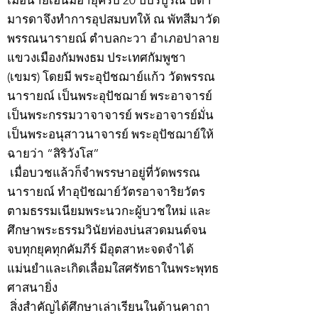
เมื่อนายเฮ็นมีอายุครบ 20 ปีบริบูรณ์ บิดา
มารดาจึงทำการอุปสมบทให้ ณ พัทสีมาวัด
พรรณนารายณ์ ตำบลกะวา อำเภอปาลาย
แขวงเมืองกัมพงธม ประเทศกัมพูชา
(เขมร) โดยมี พระอุปัชฌาย์แก้ว วัดพรรณ
นารายณ์ เป็นพระอุปัชฌาย์ พระอาจารย์
เป็นพระกรรมวาจาจารย์ พระอาจารย์มั่น
เป็นพระอนุสาวนาจารย์ พระอุปัชฌาย์ให้
ฉายว่า “สิริวังโส”
เมื่อบวชแล้วก็จำพรรษาอยู่ที่วัดพรรณ
นารายณ์ ทำอุปัชฌาย์วัตรอาจาริยวัตร
ตามธรรมเนียมพระนวกะผู้บวชใหม่ และ
ศึกษาพระธรรมวินัยท่องบ่นสวดมนต์จน
จบทุกยุคทุกคัมภีร์ มีอุตสาหะจดจำได้
แม่นยำและเกิดเลื่อมใสศรัทธาในพระพุทธ
ศาสนายิ่ง
สิ่งสำคัญได้ศึกษาเล่าเรียนในด้านคาถา