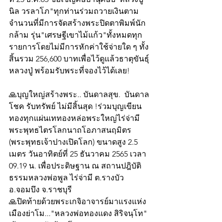
นิล วรลาโภ"ทุกท่านร่วมถวายเงินตาม
จำนวนที่มีการจัดสร้างพระปิดตาพิมพ์นัก
กล้าม รุ่น"เศรษฐีเขาไม้แก้ว"ทั้งหมดทุก
รายการโดยไม่มีการหักค่าใช้จ่ายใด ๆ ทั้ง
สิ้นรวม 256,600 บาทเพื่อไว้ดูแล้วธาตุขันธุ์
หลวงปู่ พร้อมรับพระที่จองไว้ได้เลย!
🙏บุญใหญ่สร้างพระ.. บันดาลสุข.  บันดาล
โชค รับทรัพย์ ไม่มีสิ้นสุด !ร่วมบุญเขียน
ทองทุกแผ่นเททองหล่อพระใหญ่ไร่จ่ามี 
พระพุทธไตรโลกนาถโอภาสนฤมิตร  
(พระพุทธเจ้าปางเปิดโลก) ขนาดสูง 2.5 
เมตร วันอาทิตย์ที่ 25 ธันวาคม 2565 เวลา 
09.19 น. เพื่อประดิษฐาน ณ สถานปฎิบัติ
ธรรมหลวงพ่อพูล ไร่จ่ามี ต.รางบัว 
อ.จอมบึง จ.ราชบุรี
🙏ปิดท้ายด้วยพระเกจิอาจารย์มาแรงแห่ง
เมืองย่าโม..."หลวงพ่อทองแดง สิริจนฺโท" 