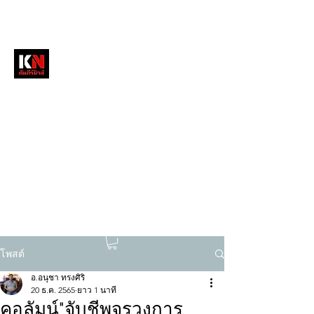
หนังสือพิมพ์คัมภีร์นิวส์
สื่อลึกวงการสงฆ์ เจาะตรงพระเครื่องดัง
tukompee07@gmail.com
0614034151
โพสต์
อ.อนุชา ทรงศิริ
20 ธ.ค. 2565
ยาว 1 นาที
คอลัมน์"จับชีพจรวงการ