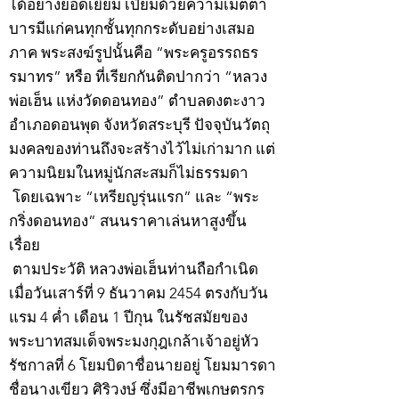
ได้อย่างยอดเยี่ยม เปี่ยมด้วยความเมตตา
บารมีแก่คนทุกชั้นทุกกระดับอย่างเสมอ
ภาค พระสงฆ์รูปนั้นคือ “พระครูอรรถธร
รมาทร” หรือ ที่เรียกกันติดปากว่า “หลวง
พ่อเฮ็น แห่งวัดดอนทอง” ตำบลดงตะงาว
อำเภอดอนพุด จังหวัดสระบุรี ปัจจุบันวัตถุ
มงคลของท่านถึงจะสร้างไว้ไม่เก่ามาก แต่
ความนิยมในหมู่นักสะสมก็ไม่ธรรมดา
โดยเฉพาะ “เหรียญรุ่นแรก” และ “พระ
กริ่งดอนทอง” สนนราคาเล่นหาสูงขึ้น
เรื่อย
ตามประวัติ หลวงพ่อเฮ็นท่านถือกำเนิด
เมื่อวันเสาร์ที่ 9 ธันวาคม 2454 ตรงกับวัน
แรม 4 ค่ำ เดือน 1 ปีกุน ในรัชสมัยของ
พระบาทสมเด็จพระมงกุฎเกล้าเจ้าอยู่หัว
รัชกาลที่ 6 โยมบิดาชื่อนายอยู่ โยมมารดา
ชื่อนางเขียว ศิริวงษ์ ซึ่งมีอาชีพเกษตรกร