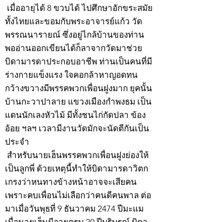
เมื่ออายุได้ 8 ขวบได้ ไปศึกษาอักขระสมัย
ทั้งไทยและขอมกับพระอาจารย์แก้ว วัด
พรรณนารายณ์ ซึ่งอยู่ไกล้บ้านของท่าน
พออ่านออกเขียนได้ก็ลาจากวัดมาช่วย
บิดามารดาประกอบอาชีพ ท่านเป็นคนที่มี
ร่างกายแข็งแรง ใจคอกล้าหาญอดทน
กว้างขวางมีพรรคพวกเพื่อนฝูงมาก ยุคนั้น
บ้านกะวาปาลาย แขวงเมืองกำพงธม เป็น
แดนนักเลงหัวไม้ มีทั้งชนไก่กัดปลา ข้อง
อ้อย ฯลฯ เวลามีงานวัดมักจะนัดตีกันเป็น
ประจำ
สำหรับนายเฮ็นพรรคพวกเพื่อนฝูงย่องให้
เป็นลูกพี่ ด้วยเหตุนี้ทำให้บิดามารดาวิตก
เกรงว่าหนทางข้างหน้าอาจจะเสียคน
เพราะคบเพื่อนไม่เลือกว่าคนดีคนพาล ต่อ
มาเมื่อวันพุธที่ 9 ธันวาคม 2474 ปีมะแม