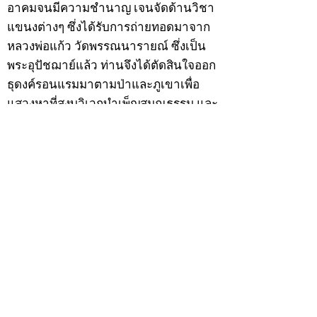
อาคมจนมีความชำนาญ เจนจัดด้านวิชา
แขนงต่างๆ ซึ่งได้รับการถ่ายทอดมาจาก
หลวงพ่อแก้ว วัดพรรณนารายณ์ ซึ่งเป็น
พระอุปัชฌาย์แล้ว ท่านจึงได้ตัดสินใจออก
ธุดงค์รอนแรมมาตามป่าและภูเขาเพื่อ
แสวงหาที่สงบวิเวกบำเพ็ญสมณธรรม และ
ปฏิบัติสมถวิปัสสนากัมมัฏฐาน
ต่อมาได้อยู่จำพรรษาที่ “วัดดอนทอง”
เมื่อปี 2479 ระหว่างจำพรรษาอยู่ที่นั่นได้
เป็นที่ศรัทธาของชาวบ้านดอนทองมาก
ด้วยมีศีลาจารวัตรงดงาม ครั้นเมื่อ หลวง
พ่อแพ เจ้าอาวาสวัดดอนทอง มรณภาพลง
ชาวบ้านได้นิมนต์หลวงพ่อเฮ็น ดำรง
ตำแหน่งเจ้าอาวาสสืบต่อมา ปี 2535 ได้
รับพระราชทานเลื่อนสมณศักดิ์เป็นพระครู
สัญญาบัตรที่ “พระครูอรรถธรรมทร”
หลวงพ่อเฮ็น ได้สร้างมงคลวัตถุไว้หลาย