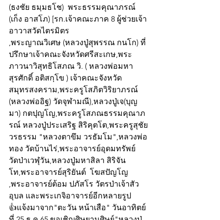
(ธงชัย ธมฺมธโช)  พระธรรมคุณาภรณ์ 
(เก็ง อาสโภ) [รก.เจ้าคณะภาค 8 ผู้ช่วยเจ้า
อาวาสวัดไตรมิตร
,พระญาณวิเศษ (หลวงปู่สุพรรณ กนโก) ที่
ปรึกษาเจ้าคณะจังหวัดศรีสะเกษ,พระ
ภาวนาวิสุทธิโสภณ วิ. ( หลวงพ่อมหา
สุรศักดิ์ อติสกฺโข ) เจ้าคณะจังหวัด
สมุทรสงคราม,พระครูโสภิตวิริยาภรณ์ 
(หลวงพ่ออิฐ) วัดจุฬามณี),หลวงปู่เจ(บุญ
มา) กตปุญโญ,พระครูโสภณธรรมคุณาภ
รณ์ หลวงปู่ประเสริฐ สิริคุตโต,พระครูสุชัย
วรธรรม "หลวงตาขึม วรธัมโม",หลวงพ่อ
ทอง วัดบ้านไร่,พระอาจารย์อุดมทรัพย์  
วัดป่าเวฬุวัน,หลวงปู่มหาสิลา สิริจัน
โท,พระอาจารย์สุริยันต์  โฆสปัญโญ
,พระอาจารย์ต้อม ปภัสโร วัตรป่าเจ้าสัว 
อุบล และพระเกจิอาจารย์อีกหลายรูป
👍แจ้งมาจาก"ตะวัน หน้าเสือ" วันอาทิตย์
ที่ 25 ธ.ค.65 ขอเชิญศิษยานุศิษย์"หลวงปู่