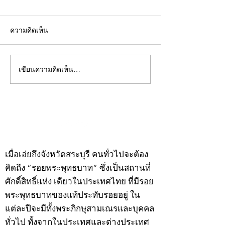
ความคิดเห็น
เขียนความคิดเห็น…
คอลัมน์"จับชีพจรวงการ
คอลัมน์"จับชีพจ
พระ"ประจำพุธที่ 29
พระ"ประจำอังคาร
กรกฎาคม 2569
กรกฎาคม 2569
©2020 by kampeenews. Proudly created with Wix.com
เมื่อเอ่ยถึงจังหวัดสระบุรี คนทั่วไปจะต้อง
คิดถึง “รอยพระพุทธบาท” ซึ่งเป็นสถานที่
ศักดิ์สิทธิ์แห่ง เดียวในประเทศไทย ที่มีรอย
พระพุทธบาทของแท้ประทับรอยอยู่ ใน
แต่ละปีจะมีทั้งพระภิกษุสามเณรและบุคคล
ทั่วไป ทั้งจากในประเทศและต่างประเทศ