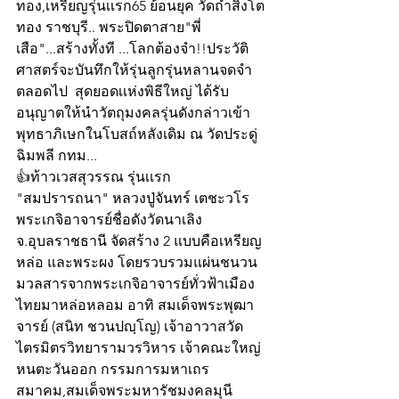
ทอง,เหรียญรุ่นเเรก65 ย้อนยุค วัดถ้ำสิงโต
ทอง ราชบุรี.. พระปิดตาสาย"พี่
เสือ"...สร้างทั้งที ...โลกต้องจำ!!ประวัติ 
ศาสตร์จะบันทึกให้รุ่นลูกรุ่นหลานจดจำ
ตลอดไป  สุดยอดเเห่งพิธีใหญ่ ได้รับ
อนุญาตให้นำวัตถุมงคลรุ่นดังกล่าวเข้า
พุทธาภิเษกในโบสถ์หลังเดิม ณ วัดประดู่
ฉิมพลี กทม...
👍ท้าวเวสสุวรรณ รุ่นเเรก 
"สมปรารถนา" หลวงปู่จันทร์ เตชะวโร 
พระเกจิอาจารย์ชื่อดังวัดนาเลิง 
จ.อุบลราชธานี จัดสร้าง 2 แบบคือเหรียญ
หล่อ และพระผง โดยรวบรวมแผ่นชนวน
มวลสารจากพระเกจิอาจารย์ทั่วฟ้าเมือง
ไทยมาหล่อหลอม อาทิ สมเด็จพระพุฒา
จารย์ (สนิท ชวนปญฺโญ) เจ้าอาวาสวัด
ไตรมิตรวิทยารามวรวิหาร เจ้าคณะใหญ่
หนตะวันออก กรรมการมหาเถร
สมาคม,สมเด็จพระมหารัชมงคลมุนี 