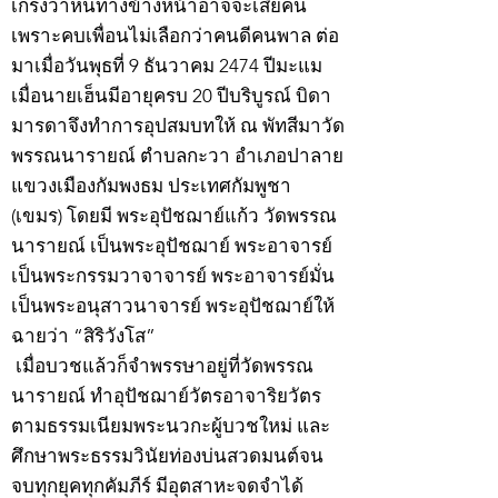
เกรงว่าหนทางข้างหน้าอาจจะเสียคน
เพราะคบเพื่อนไม่เลือกว่าคนดีคนพาล ต่อ
มาเมื่อวันพุธที่ 9 ธันวาคม 2474 ปีมะแม
เมื่อนายเฮ็นมีอายุครบ 20 ปีบริบูรณ์ บิดา
มารดาจึงทำการอุปสมบทให้ ณ พัทสีมาวัด
พรรณนารายณ์ ตำบลกะวา อำเภอปาลาย
แขวงเมืองกัมพงธม ประเทศกัมพูชา
(เขมร) โดยมี พระอุปัชฌาย์แก้ว วัดพรรณ
นารายณ์ เป็นพระอุปัชฌาย์ พระอาจารย์
เป็นพระกรรมวาจาจารย์ พระอาจารย์มั่น
เป็นพระอนุสาวนาจารย์ พระอุปัชฌาย์ให้
ฉายว่า “สิริวังโส”
เมื่อบวชแล้วก็จำพรรษาอยู่ที่วัดพรรณ
นารายณ์ ทำอุปัชฌาย์วัตรอาจาริยวัตร
ตามธรรมเนียมพระนวกะผู้บวชใหม่ และ
ศึกษาพระธรรมวินัยท่องบ่นสวดมนต์จน
จบทุกยุคทุกคัมภีร์ มีอุตสาหะจดจำได้