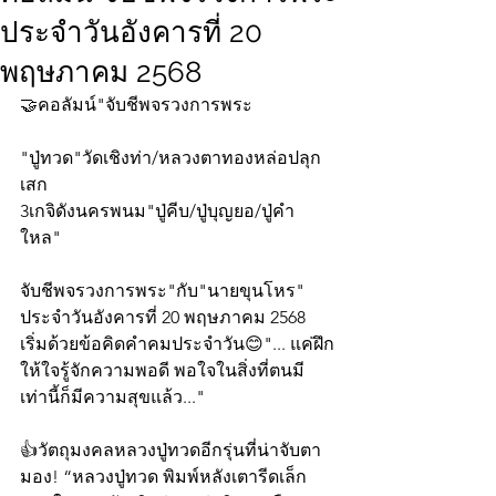
ประจำวันอังคารที่ 20
พฤษภาคม 2568
🤝คอลัมน์"จับชีพจรวงการพระ
"ปู่ทวด"วัดเชิงท่า/หลวงตาทองหล่อปลุก
เสก
3เกจิดังนครพนม"ปู่คีบ/ปู่บุญยอ/ปู่คำ
ใหล"
จับชีพจรวงการพระ"กับ"นายขุนโหร" 
ประจำวันอังคารที่ 20 พฤษภาคม 2568 
เริ่มด้วยข้อคิดคำคมประจำวัน😊"... แค่ฝึก
ให้ใจรู้จักความพอดี พอใจในสิ่งที่ตนมี 
เท่านี้ก็มีความสุขแล้ว..."
👍วัตถุมงคลหลวงปู่ทวดอีกรุ่นที่น่าจับตา
มอง! “หลวงปู่ทวด พิมพ์หลังเตารีดเล็ก 