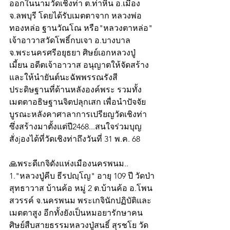
ออกในนามวัดเชิงท่า ต.ท่าหิน อ.เมือง 
จ.ลพบุรี โดยได้รับเมตตาจาก หลวงพ่อ
ทองหล่อ ฐานวัณโณ หรือ"หลวงตาหล่อ" 
เจ้าอาวาสวัดโพธิ์กบเจา อ.บางบาล 
จ.พระนครศรีอยุธยา ศิษย์เอกหลวงปู่
เมี้ยน อดีตเจ้าอาวาส อนุญาตให้จัดสร้าง
และให้นำยันต์นะฉัพพรรณรังสี 
ประดิษฐานที่ด้านหลังองค์พระ รวมทั้ง
เมตตาอธิษฐานจิตปลุกเสก เพื่อนำปัจจัย
บูรณะหลังคาศาลาการเปรียญวัดเชิงท่า
ซึ่งสร้างมาตั้งแต่ปี2468...สนใจร่วมบุญ
สั่งjองได้ที่วัดเชิงท่าถึงวันที่ 31 พ.ค. 68
🙏พระดีเกจิดังแห่งเมืองนครพนม.. 
1."หลวงปู่คีบ ธีรปญฺโญ" อายุ 109 ปี วัดป่า
สุทธาวาส บ้านค้อ หมู่ 2 ต.บ้านค้อ อ.โพน
สวรรค์ จ.นครพนม พระเกจินักปฏิบัติและ
เมตตาสูง อีกทั้งยังเป็นหมอยารักษาคน 
ศิษย์สืบสายธรรมหลวงปู่สนธิ์ สุรชโย วัด