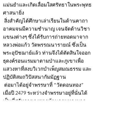
แม่นยำและเกิดเลื่อมใสศรัทธาในพระพุทธ
ศาสนายิ่ง
สิ่งสำคัญได้ศึกษาเล่าเรียนในด้านคาถา
อาคมจนมีความชำนาญ เจนจัดด้านวิชา
แขนงต่างๆ ซึ่งได้รับการถ่ายทอดมาจาก
หลวงพ่อแก้ว วัดพรรณนารายณ์ ซึ่งเป็น
พระอุปัชฌาย์แล้ว ท่านจึงได้ตัดสินใจออก
ธุดงค์รอนแรมมาตามป่าและภูเขาเพื่อ
แสวงหาที่สงบวิเวกบำเพ็ญสมณธรรม และ
ปฏิบัติสมถวิปัสสนากัมมัฏฐาน
ต่อมาได้อยู่จำพรรษาที่ “วัดดอนทอง”
เมื่อปี 2479 ระหว่างจำพรรษาอยู่ที่นั่นได้
เป็นที่ศรัทธาของชาวบ้านดอนทองมาก
ด้วยมีศีลาจารวัตรงดงาม ครั้นเมื่อ หลวง
พ่อแพ เจ้าอาวาสวัดดอนทอง มรณภาพลง
ชาวบ้านได้นิมนต์หลวงพ่อเฮ็น ดำรง