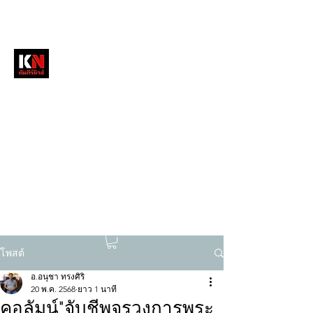
หนังสือพิมพ์คัมภีร์นิวส์
สื่อลึกวงการสงฆ์ เจาะตรงพระเครื่องดัง
tukompee07@gmail.com
0614034151
โพสต์
อ.อนุชา ทรงศิริ
20 พ.ค. 2568
ยาว 1 นาที
คอลัมน์"จับชีพจรวงการพระ