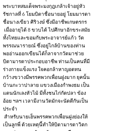
พระบาทสมเด็จพระมงกุฎเกล้าเจ้าอยู่หัว
รัชกาลที่ 6 โยมบิดาชื่อนายอยู่ โยมมารดา
ชื่อนางเขียว ศิริวงษ์ ซึ่งมีอาชีพเกษตรกร
เมื่ออายุได้ 8 ขวบได้ ไปศึกษาอักขระสมัย
ทั้งไทยและขอมกับพระอาจารย์แก้ว วัด
พรรณนารายณ์ ซึ่งอยู่ไกล้บ้านของท่าน
พออ่านออกเขียนได้ก็ลาจากวัดมาช่วย
บิดามารดาประกอบอาชีพ ท่านเป็นคนที่มี
ร่างกายแข็งแรง ใจคอกล้าหาญอดทน
กว้างขวางมีพรรคพวกเพื่อนฝูงมาก ยุคนั้น
บ้านกะวาปาลาย แขวงเมืองกำพงธม เป็น
แดนนักเลงหัวไม้ มีทั้งชนไก่กัดปลา ข้อง
อ้อย ฯลฯ เวลามีงานวัดมักจะนัดตีกันเป็น
ประจำ
สำหรับนายเฮ็นพรรคพวกเพื่อนฝูงย่องให้
เป็นลูกพี่ ด้วยเหตุนี้ทำให้บิดามารดาวิตก