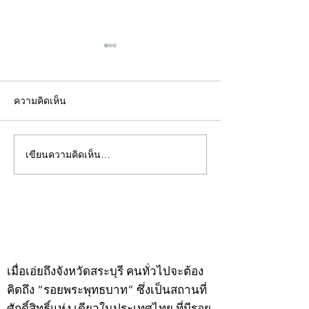
ความคิดเห็น
เขียนความคิดเห็น…
คอลัมน์"จับชีพจรวงการ
คอลัมน์"จับชีพจ
พระ"ประจำพุธที่ 29
พระ"ประจำอังคาร
กรกฎาคม 2569
กรกฎาคม 2569
©2020 by kampeenews. Proudly created with Wix.com
เมื่อเอ่ยถึงจังหวัดสระบุรี คนทั่วไปจะต้อง
คิดถึง “รอยพระพุทธบาท” ซึ่งเป็นสถานที่
ศักดิ์สิทธิ์แห่ง เดียวในประเทศไทย ที่มีรอย