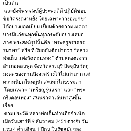
เป็นต้น
และยังมีพระสงฆ์ผู้ประพฤติดี ปฏิบัติชอบ
ข้อวัตรงดงามยิ่ง โดยเฉพาะวางอุเบกขา
ได้อย่างยอดเยี่ยม เปี่ยมด้วยความเมตตา
บารมีแก่คนทุกชั้นทุกกระดับอย่างเสมอ
ภาค พระสงฆ์รูปนั้นคือ “พระครูอรรถธร
รมาทร” หรือ ที่เรียกกันติดปากว่า “หลวง
พ่อเฮ็น แห่งวัดดอนทอง” ตำบลดงตะงาว
อำเภอดอนพุด จังหวัดสระบุรี ปัจจุบันวัตถุ
มงคลของท่านถึงจะสร้างไว้ไม่เก่ามาก แต่
ความนิยมในหมู่นักสะสมก็ไม่ธรรมดา
โดยเฉพาะ “เหรียญรุ่นแรก” และ “พระ
กริ่งดอนทอง” สนนราคาเล่นหาสูงขึ้น
เรื่อย
ตามประวัติ หลวงพ่อเฮ็นท่านถือกำเนิด
เมื่อวันเสาร์ที่ 9 ธันวาคม 2454 ตรงกับวัน
แรม 4 ค่ำ เดือน 1 ปีกุน ในรัชสมัยของ