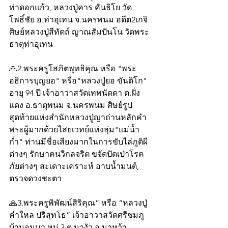
ท่าดอกแก้ว, หลวงปู่คาร คันธิโย วัด
โพธิ์ชัย อ.ท่าอุเทน จ.นครพนม อดีต2เกจิ
ศิษย์หลวงปู่สีทัตถ์ ญาณสัมปันโน วัดพระ
ธาตุท่าอุเทน
🙏2.พระครูโสภิตพุทธิคุณ หรือ "พระ
อธิการบุญยอ" หรือ"หลวงปู่ยอ ขันติโก" 
อายุ 94 ปี เจ้าอาวาสวัดเทพนัดดา ต.ฝั่ง
แดง อ.ธาตุพนม จ.นครพนม ศิษย์รูป
สุดท้ายแห่งสำนักหลวงปู่ญาถ่านหลักคำ 
พระผู้มากด้วยไสยเวทย์แห่งลุ่ม"แม่น้ำ
ก่ำ" ท่านมีชื่อเสียงมากในการขับไล่ภูติผี
ต่างๆ รักษาคนวิกลจริต ขจัดปัดเป่าโรค
ภัยต่างๆ สะเดาะเคราะห์ อาบน้ำมนต์, 
ตรวจดวงชะตา
🙏3.พระครูพิพัฒน์สิริคุณ” หรือ “หลวงปู่
คำใหล ปริสุทโธ” เจ้าอาวาสวัดศรีชมภู 
บ้านอูนนา หมู่ 3 ต.นางัว อ.นาหว้า 