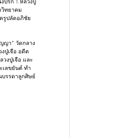
่งปรก 1.หลวงปู่
ราวิทยาคม 
รูปลัดอภิชัย 
ปู่เจือ อดีต
ลวงปู่เจือ และ
ะเลขยันต์ ทำ
ในบรรดาลูกศิษย์ 