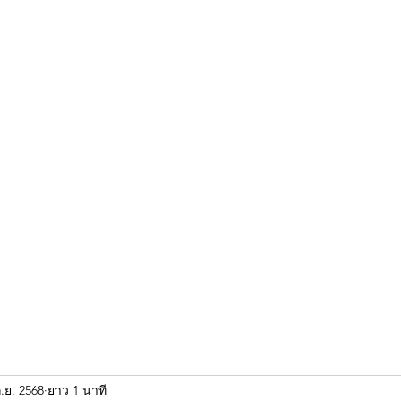
ขุนแผน khun paen
พระเก่าใหม่ยอดนิยม
ร้านพระเอกคัมภีร์
พระกริ
.ย. 2568
ยาว 1 นาที