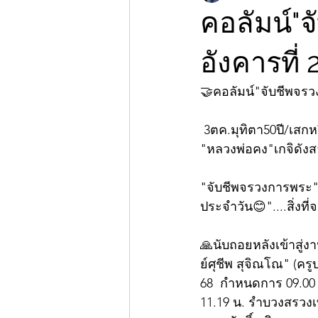
คอลัมน์"
อังคารที่
🤝คอลัมน์"จับชีพจร
 3ตค.มุทิตา50ปี/เสก
"หลวงพ่อคง"เกจิดัง
"จับชีพจรวงการพระ"ก
ประจำวัน😊"....สิ่งที่
🙏นับถอยหลังเข้าสู่
ย์ศุชีพ สุจิณโณ" (ครู
68  กำหนดการ 09.00 
11.19 น. รำบวงสรวงเ