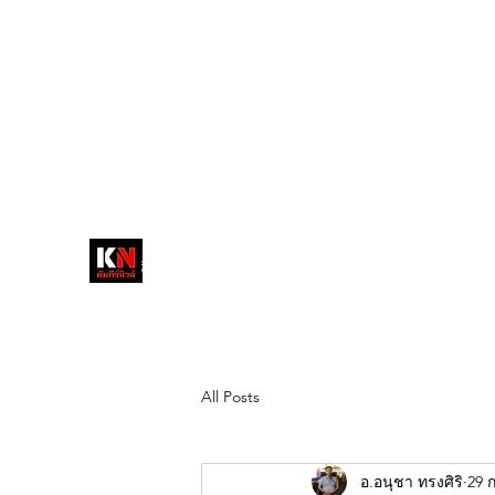
tukompee07@gmail.com
0614034151
หน้าหลัก
พระ
หนังสือพิมพ์คัมภีร์นิ
วส์
สื่อลึกวงการสงฆ์ เจาะตรงพระเครื่อง
ดัง
All Posts
อ.อนุชา ทรงศิริ
29 ก