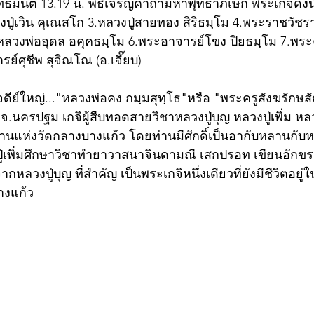
ธมนต์ 13.19 น. พิธีเจริญคาถามหาพุทธาภิเษก พระเกจิดังนั
งปู่เวิน คุเณสโก 3.หลวงปู่สายทอง สิริธมฺโม 4.พระราชวัช
.หลวงพ่ออุดล อคุคธมฺโม 6.พระอาจารย์โขง ปิยธมฺโม 7.พระค
์ศุชีพ สุจิณโณ (อ.เจี๊ยบ)
จ.นครปฐม เกจิผู้สืบทอดสายวิชาหลวงปู่บุญ หลวงปู่เพิ่ม หลวง
 ท่านแห่งวัดกลางบางแก้ว โดยท่านมีศักดิ์เป็นอากับหลานกับห
ปู่เพิ่มศึกษาวิชาทำยาวาสนาจินดามณี เสกปรอท เขียนอักขร
ากหลวงปู่บุญ ที่สำคัญ เป็นพระเกจิหนึ่งเดียวที่ยังมีชีวิตอยู่
างแก้ว  