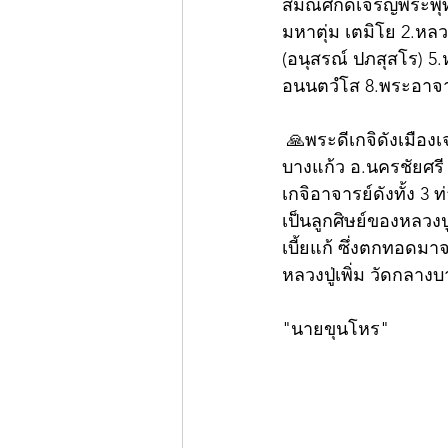
สมณศักดิ์เจริญพระพุท
มหาตุ่ม เตมิโย 2.หลว
(อนุสรณ์ ปภสุสโร) 5
อนนตวํโส 8.พระอาจารย
 🙏พระดีเกจิดังเมืองเจดีย์ใหญ่..."หลวงพ่อคง กมฺมสุทฺโธ"หรือ "พระครูสังฆรักษสัญญา" วัดกลาง
บางแก้ว อ.นครชัยศรี 
เกจิอาจารย์ดังทั้ง 3
เป็นลูกศิษย์ของหลวง
เบี้ยแก้ ซึ่งตกทอดมาจ
หลวงปู่เพิ่ม วัดกลางบ
"นายขุนโหร"