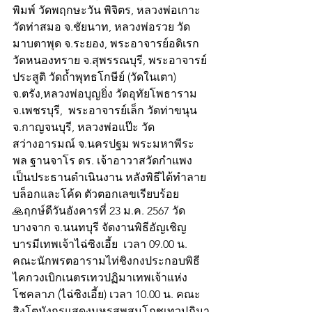
พิมพ์ วัดพฤกษะวัน พิจิตร, หลวงพ่อเกาะ 
วัดท่าสมอ จ.ชัยนาท, หลวงพ่อรวย วัด
มาบตาพุด จ.ระยอง, พระอาจารย์อดิเรก 
วัดหนองทราย จ.สุพรรณบุรี, พระอาจารย์
ประสูติ วัดถ้ำพุทธโกษีย์ (วัดในเตา) 
จ.ตรัง,หลวงพ่อบุญยิ่ง วัดอุทัยโพธาราม 
จ.เพชรบุรี,  พระอาจารย์เล็ก วัดท่าขนุน 
จ.กาญจนบุรี, หลวงพ่อแป๊ะ วัด
สว่างอารมณ์ จ.นครปฐม พระมหาพีระ
พล ฐานจาโร ดร. เจ้าอาวาสวัดกำแพง 
เป็นประธานดำเนินงาน หลังพิธีได้ทำลาย
บล็อกและโค้ด ตัวตอกเลขเรียบร้อย
🙏ฤกษ์ดีวันอังคารที่ 23 ม.ค. 2567 วัด
บางจาก จ.นนทบุรี จัดงานพิธีอัญเชิญ
บารมีเทพเจ้าไฉ่ซิงเอี้ย  เวลา 09.00 น. 
คณะนักพรตอารามไท่ชิงกงประกอบพิธี
ไคกวงเบิกเนตรเทวปฏิมาเทพเจ้าแห่ง 
โชคลาภ (ไฉ่ซิงเอี้ย) เวลา 10.00 น. คณะ
สิงโตมังกรแสดงมหรสพสมโภชเทวปฏิมา