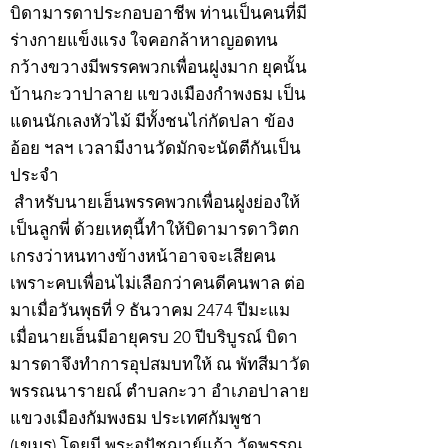
บิดามารดาประกอบอาชีพ ท่านเป็นคนที่มี
ร่างกายแข็งแรง ใจคอกล้าหาญอดทน
กว้างขวางมีพรรคพวกเพื่อนฝูงมาก ยุคนั้น
บ้านกะวาปาลาย แขวงเมืองกำพงธม เป็น
แดนนักเลงหัวไม้ มีทั้งชนไก่กัดปลา ข้อง
อ้อย ฯลฯ เวลามีงานวัดมักจะนัดตีกันเป็น
ประจำ
สำหรับนายเฮ็นพรรคพวกเพื่อนฝูงย่องให้
เป็นลูกพี่ ด้วยเหตุนี้ทำให้บิดามารดาวิตก
เกรงว่าหนทางข้างหน้าอาจจะเสียคน
เพราะคบเพื่อนไม่เลือกว่าคนดีคนพาล ต่อ
มาเมื่อวันพุธที่ 9 ธันวาคม 2474 ปีมะแม
เมื่อนายเฮ็นมีอายุครบ 20 ปีบริบูรณ์ บิดา
มารดาจึงทำการอุปสมบทให้ ณ พัทสีมาวัด
พรรณนารายณ์ ตำบลกะวา อำเภอปาลาย
แขวงเมืองกัมพงธม ประเทศกัมพูชา
(เขมร) โดยมี พระอุปัชฌาย์แก้ว วัดพรรณ