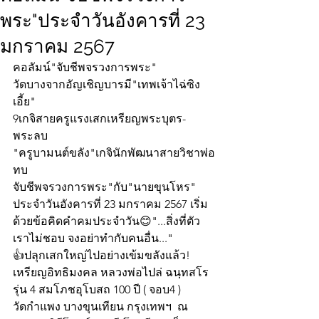
พระ"ประจำวันอังคารที่ 23
มกราคม 2567
คอลัมน์"จับชีพจรวงการพระ"
วัดบางจากอัญเชิญบารมี"เทพเจ้าไฉ่ซิง
เอี้ย"
9เกจิสายครูแรงเสกเหรียญพระบุตร-
พระลบ
"ครูบามนต์ขลัง"เกจินักพัฒนาสายวิชาพ่อ
ทบ
จับชีพจรวงการพระ"กับ"นายขุนโหร" 
ประจำวันอังคารที่ 23 มกราคม 2567 เริ่ม
ด้วยข้อคิดคำคมประจำวัน😊"...สิ่งที่ตัว
เราไม่ชอบ จงอย่าทำกับคนอื่น..."
👍ปลุกเสกใหญ่ไปอย่างเข้มขลังแล้ว!
เหรียญอิทธิมงคล หลวงพ่อไปล่ ฉนฺทสโร  
รุ่น 4 สมโภชอุโบสถ 100 ปี ( จอบ4 ) 
วัดกำแพง บางขุนเทียน กรุงเทพฯ  ณ 