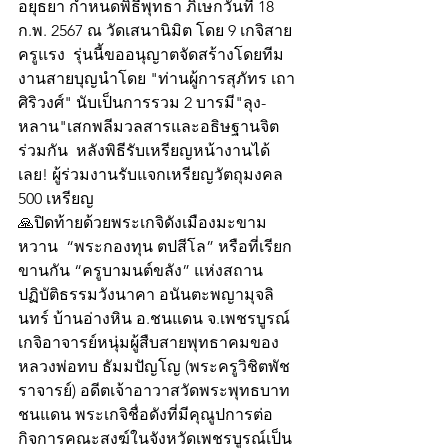
อยุธยา กำหนดพิธีพุทธา ภิเษกวันที่ 18 
ก.พ. 2567 ณ วัดเสนานิมิต โดย 9 เกจิสาย
ครูแรง  รุ่นนี้ขออนุญาตจัดสร้างโดยทีม
งานสายบุญนำโดย "ท่านผู้การสุภัทร เถา
ศิริวงศ์" นับเป็นการรวม 2 บารมี"ลุง-
หลาน"เสกพลีมวลสารและอธิษฐานจิต
ร่วมกัน  หลังพิธีรับเหรียญหน้างานได้
เลย! ผู้ร่วมงานรับแจกเหรียญวัตถุมงคล 
500 เหรียญ
🙏ปิดท้ายด้วยพระเกจิดังเมืองมะขาม
หวาน  “พระกองทุน ตปสีโล” หรือที่เรียก
ขานกัน “ครูบามนต์ขลัง” แห่งสถาน
ปฏิบัติธรรมวังนาคา อนันตะพญามุจลิ
นทร์ บ้านอ่างหิน อ.ชนแดน จ.เพชรบูรณ์  
เกจิอาจารย์หนุ่มผู้สืบสายพุทธาคมของ
หลวงพ่อทบ ธัมมปัญโญ (พระครูวิชิตพัช
ราจารย์) อดีตเจ้าอาวาสวัดพระพุทธบาท
ชนแดน พระเกจิชื่อดังที่มีคุณูปการต่อ
กิจการคณะสงฆ์ในจังหวัดเพชรบูรณ์เป็น