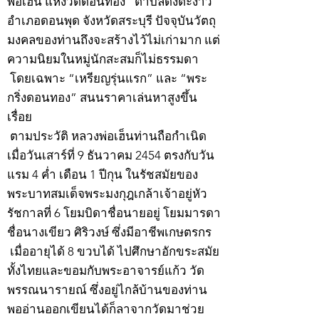
พ่อเฮ็น แห่งวัดดอนทอง” ตำบลดงตะงาว
อำเภอดอนพุด จังหวัดสระบุรี ปัจจุบันวัตถุ
มงคลของท่านถึงจะสร้างไว้ไม่เก่ามาก แต่
ความนิยมในหมู่นักสะสมก็ไม่ธรรมดา
โดยเฉพาะ “เหรียญรุ่นแรก” และ “พระ
กริ่งดอนทอง” สนนราคาเล่นหาสูงขึ้น
เรื่อย
ตามประวัติ หลวงพ่อเฮ็นท่านถือกำเนิด
เมื่อวันเสาร์ที่ 9 ธันวาคม 2454 ตรงกับวัน
แรม 4 ค่ำ เดือน 1 ปีกุน ในรัชสมัยของ
พระบาทสมเด็จพระมงกุฎเกล้าเจ้าอยู่หัว
รัชกาลที่ 6 โยมบิดาชื่อนายอยู่ โยมมารดา
ชื่อนางเขียว ศิริวงษ์ ซึ่งมีอาชีพเกษตรกร
เมื่ออายุได้ 8 ขวบได้ ไปศึกษาอักขระสมัย
ทั้งไทยและขอมกับพระอาจารย์แก้ว วัด
พรรณนารายณ์ ซึ่งอยู่ไกล้บ้านของท่าน
พออ่านออกเขียนได้ก็ลาจากวัดมาช่วย