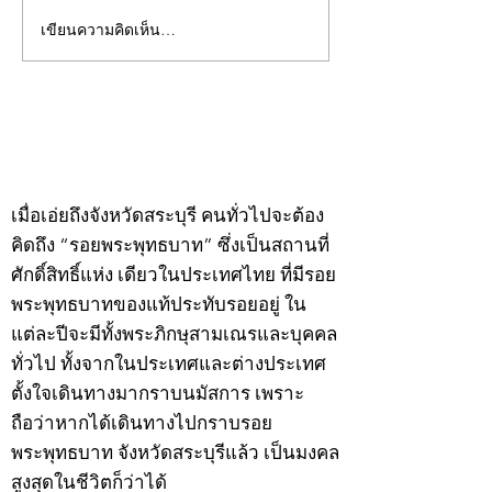
เขียนความคิดเห็น…
คอลัมน์"จับชีพจรวงการ
คอลัมน์"จับชีพจ
พระ"ประจำพุธที่ 29
พระ"ประจำอังคาร
กรกฎาคม 2569
กรกฎาคม 2569
©2020 by kampeenews. Proudly created with Wix.com
เมื่อเอ่ยถึงจังหวัดสระบุรี คนทั่วไปจะต้อง
คิดถึง “รอยพระพุทธบาท” ซึ่งเป็นสถานที่
ศักดิ์สิทธิ์แห่ง เดียวในประเทศไทย ที่มีรอย
พระพุทธบาทของแท้ประทับรอยอยู่ ใน
แต่ละปีจะมีทั้งพระภิกษุสามเณรและบุคคล
ทั่วไป ทั้งจากในประเทศและต่างประเทศ
ตั้งใจเดินทางมากราบนมัสการ เพราะ
ถือว่าหากได้เดินทางไปกราบรอย
พระพุทธบาท จังหวัดสระบุรีแล้ว เป็นมงคล
สูงสุดในชีวิตก็ว่าได้