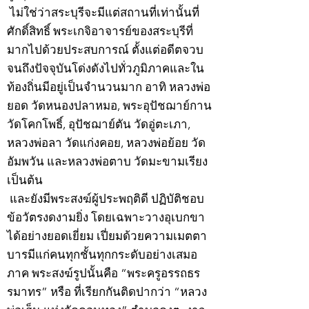
ไม่ใช่ว่าสระบุรีจะมีแต่สถานที่เท่านั้นที่
ศักดิ์สิทธิ์ พระเกจิอาจารย์ของสระบุรีที่
มากไปด้วยประสบการณ์ ตั้งแต่อดีตจวบ
จนถึงปัจจุบันโด่งดังไปทั่วภูมิภาคและใน
ท้องถิ่นมีอยู่เป็นจำนวนมาก อาทิ หลวงพ่อ
ยอด วัดหนองปลาหมอ, พระอุปัชฌาย์กาน
วัดโคกโพธิ์, อุปัชฌาย์ตัน วัดอู่ตะเภา,
หลวงพ่อลา วัดแก่งคอย, หลวงพ่อย้อย วัด
อัมพวัน และหลวงพ่อตาบ วัดมะขามเรียง
เป็นต้น
และยังมีพระสงฆ์ผู้ประพฤติดี ปฏิบัติชอบ
ข้อวัตรงดงามยิ่ง โดยเฉพาะวางอุเบกขา
ได้อย่างยอดเยี่ยม เปี่ยมด้วยความเมตตา
บารมีแก่คนทุกชั้นทุกกระดับอย่างเสมอ
ภาค พระสงฆ์รูปนั้นคือ “พระครูอรรถธร
รมาทร” หรือ ที่เรียกกันติดปากว่า “หลวง