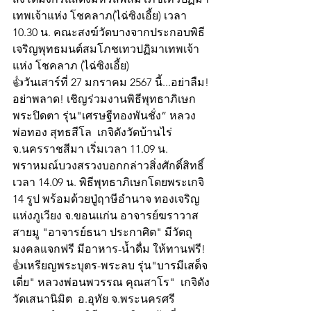
เทพเจ้าแห่ง โชคลาภ(ไฉ่ซิงเอี้ย) เวลา 
10.30 น. คณะสงฆ์วัดบางจากประกอบพิธี
เจริญพุทธมนต์สมโภชเทวปฏิมาเทพเจ้า
แห่ง โชคลาภ (ไฉ่ซิงเอี้ย)  
👍วันเสาร์ที่ 27 มกราคม 2567 นี้...อย่าลืม!
อย่าพลาด! เชิญร่วมงานพิธีพุทธาภิเษก
พระปิดตา รุ่น"เศรษฐีทองพันชั่ง” หลวง
พ่อทอง สุทธสีโล  เกจิดังวัดบ้านไร่ 
จ.นครราชสีมา เริ่มเวลา 11.09 น. 
พราหมณ์บวงสรวงบอกกล่าวสิ่งศักดิ์สิทธิ์ 
เวลา 14.09 น. พิธีพุทธาภิเษกโดยพระเกจิ 
14 รูป พร้อมด้วยปู่ฤาษีอำนาจ ทองเจริญ 
แห่งภูเวียง จ.ขอนแก่น อาจารย์ฆราวาส
สายมู "อาจารย์ธนา ประกาศิต" มีวัตถุ
มงคลแจกฟรี มีอาหาร-น้ำดื่ม ให้ทานฟรี!
👍เหรียญพระบุตร-พระลบ รุ่น"บารมีเสด็จ
เตี่ย" หลวงพ่อนพวรรณ คุณสาโร"  เกจิดัง
วัดเสนานิมิต  อ.อุทัย จ.พระนครศรี 