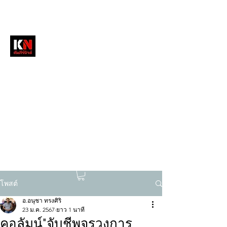
หนังสือพิมพ์คัมภีร์นิวส์
สื่อลึกวงการสงฆ์ เจาะตรงพระเครื่องดัง
tukompee07@gmail.com
0614034151
โพสต์
อ.อนุชา ทรงศิริ
23 ม.ค. 2567
ยาว 1 นาที
คอลัมน์"จับชีพจรวงการ