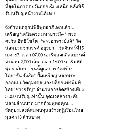
ที่สุดในภาคตะวันออกเฉียงเหนือ หลังพิธี
รับเหรียญหน้างานได้เลย!
👍กำหนดฤกษ์พิธีพุทธาภิเษกแล้ว!.. 
เหรียญ"เหนือดวง มหาบารมี๙" พระ
ตะวัน อิทฺธิโชโต  "พระอาจารย์แจ้" วัด
น้อมประชาสรรค์ อยุธยา ...วันจันทร์ที่15 
ก.ค. 67  เวลา 07.00 น. เริ่มแจกลิสแบรนด์ 
จำนวน 2,000 เส้น  เวลา 16.00 น. เริ่มพิธี
พุทธาภิเษก...รุ่นนี้ดูแลการจัดสร้าง
โดย"ซัน รังสิต" ปั้มเหรียญ หล่อพระ 
ออกแบบวัตถุมงคล แกะบล็อกแต่งพิมพ์ 
โดย"ช่างจรัญ" จำนวนการจัดสร้างเพียง 
5,000 เหรียญเท่านั้น อุดมวลสารระดับ
หลายล้านบาท มากด้วยพุทธคุณ.... 
วัตถุประสงค์สมทบทุนสร้างกุฏิเรือนไทย
มูลค่า13 ล้านบาท