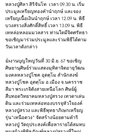
หลวงปู่ศิลา สิริจันโท  เวลา 09.30 น. เริ่ม 
ประมูลเหรียญทองคำนำฤกษ์ และจอง
เหรียญเนื้อเงินนำฤกษ์ เวลา 12.09 น. พิธี
บวงสรวงสิ่งศักดิ์สิทธิ์ เวลา 13.09 น. พิธี
เทหล่อหลอมมวลสาร ท่านใดมีจิตศรัทธา
ขอเชิญมาร่วมประมูลและร่วมพิธีได้ตาม
วันเวลาดังกล่าว
👍งานบุญใหญ่วันที่ 30 มิ.ย. 67 ขอเชิญ
ศิษยานุศิษย์ร่วมแสดงมุทิตาจิตอายุวัฒน
มงคลหลวงปู่โชค อุตตฺโม สำนักสงฆ์
หลวงปู่โชค อุตตฺโม อ.เมือง จ.นครราช 
สีมา พระเกจิดังสายเหนือโลก ศิษย์ผู้
สืบทอดวิทยาคมหลวงปู่สรวง เทวดาเล่น
ดิน และร่วมเทหล่อทองบรรจุหัวใจองค์
หลวงปู่สรวง และพิธีพุทธาภิเษกเหรียญ
รุ่น"เหนือดวง" จัดสร้างน้อยตามดำริ
หลวงปู่ วัตถุประสงค์เพื่อหารายได้สมทบ
ทุนสร้างพิพิธภัณฑ์หลวงปู่สรวงที่ใหญ่