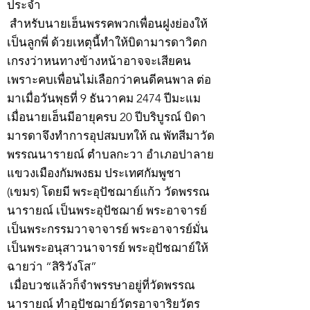
ประจำ
สำหรับนายเฮ็นพรรคพวกเพื่อนฝูงย่องให้
เป็นลูกพี่ ด้วยเหตุนี้ทำให้บิดามารดาวิตก
เกรงว่าหนทางข้างหน้าอาจจะเสียคน
เพราะคบเพื่อนไม่เลือกว่าคนดีคนพาล ต่อ
มาเมื่อวันพุธที่ 9 ธันวาคม 2474 ปีมะแม
เมื่อนายเฮ็นมีอายุครบ 20 ปีบริบูรณ์ บิดา
มารดาจึงทำการอุปสมบทให้ ณ พัทสีมาวัด
พรรณนารายณ์ ตำบลกะวา อำเภอปาลาย
แขวงเมืองกัมพงธม ประเทศกัมพูชา
(เขมร) โดยมี พระอุปัชฌาย์แก้ว วัดพรรณ
นารายณ์ เป็นพระอุปัชฌาย์ พระอาจารย์
เป็นพระกรรมวาจาจารย์ พระอาจารย์มั่น
เป็นพระอนุสาวนาจารย์ พระอุปัชฌาย์ให้
ฉายว่า “สิริวังโส”
เมื่อบวชแล้วก็จำพรรษาอยู่ที่วัดพรรณ
นารายณ์ ทำอุปัชฌาย์วัตรอาจาริยวัตร