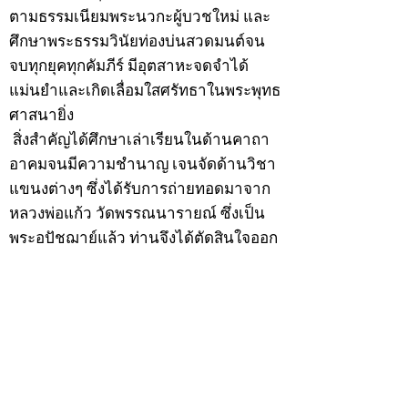
ตามธรรมเนียมพระนวกะผู้บวชใหม่ และ
ศึกษาพระธรรมวินัยท่องบ่นสวดมนต์จน
จบทุกยุคทุกคัมภีร์ มีอุตสาหะจดจำได้
แม่นยำและเกิดเลื่อมใสศรัทธาในพระพุทธ
ศาสนายิ่ง
สิ่งสำคัญได้ศึกษาเล่าเรียนในด้านคาถา
อาคมจนมีความชำนาญ เจนจัดด้านวิชา
แขนงต่างๆ ซึ่งได้รับการถ่ายทอดมาจาก
หลวงพ่อแก้ว วัดพรรณนารายณ์ ซึ่งเป็น
พระอุปัชฌาย์แล้ว ท่านจึงได้ตัดสินใจออก
ธุดงค์รอนแรมมาตามป่าและภูเขาเพื่อ
แสวงหาที่สงบวิเวกบำเพ็ญสมณธรรม และ
ปฏิบัติสมถวิปัสสนากัมมัฏฐาน
ต่อมาได้อยู่จำพรรษาที่ “วัดดอนทอง”
เมื่อปี 2479 ระหว่างจำพรรษาอยู่ที่นั่นได้
เป็นที่ศรัทธาของชาวบ้านดอนทองมาก