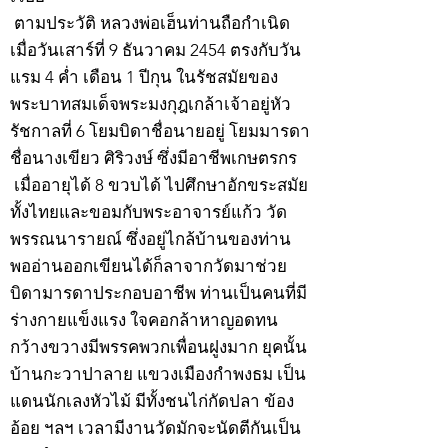
ตามประวัติ หลวงพ่อเฮ็นท่านถือกำเนิด
เมื่อวันเสาร์ที่ 9 ธันวาคม 2454 ตรงกับวัน
แรม 4 ค่ำ เดือน 1 ปีกุน ในรัชสมัยของ
พระบาทสมเด็จพระมงกุฎเกล้าเจ้าอยู่หัว
รัชกาลที่ 6 โยมบิดาชื่อนายอยู่ โยมมารดา
ชื่อนางเขียว ศิริวงษ์ ซึ่งมีอาชีพเกษตรกร
เมื่ออายุได้ 8 ขวบได้ ไปศึกษาอักขระสมัย
ทั้งไทยและขอมกับพระอาจารย์แก้ว วัด
พรรณนารายณ์ ซึ่งอยู่ไกล้บ้านของท่าน
พออ่านออกเขียนได้ก็ลาจากวัดมาช่วย
บิดามารดาประกอบอาชีพ ท่านเป็นคนที่มี
ร่างกายแข็งแรง ใจคอกล้าหาญอดทน
กว้างขวางมีพรรคพวกเพื่อนฝูงมาก ยุคนั้น
บ้านกะวาปาลาย แขวงเมืองกำพงธม เป็น
แดนนักเลงหัวไม้ มีทั้งชนไก่กัดปลา ข้อง
อ้อย ฯลฯ เวลามีงานวัดมักจะนัดตีกันเป็น