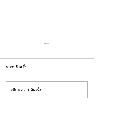
ความคิดเห็น
เขียนความคิดเห็น…
คอลัมน์"จับชีพจรวงการ
คอลัมน์"จับชีพจ
พระ"ประจำพุธที่ 29
พระ"ประจำอังคาร
กรกฎาคม 2569
กรกฎาคม 2569
©2020 by kampeenews. Proudly created with Wix.com