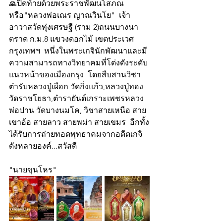
🙏ปิดท้ายด้วยพระราชพัฒนโสภณ 
หรือ"หลวงพ่อเณร ญาณวินโย"  เจ้า
อาวาสวัดทุ่งเศรษฐี (ราม 2)ถนนบางนา-
ตราด ก.ม.8 แขวงดอกไม้ เขตประเวศ 
กรุงเทพฯ  หนึ่งในพระเกจินักพัฒนาและมี
ความสามารถทางวิทยาคมที่โด่งดังระดับ
แนวหน้าของเมืองกรุง  โดยสืบสานวิชา
ตำรับหลวงปู่เผือก วัดกิ่งแก้ว,หลวงปู่ทอง 
วัดราชโยธา,ตำรายันต์เกราะเพชรหลวง
พ่อปาน วัดบางนมโค, วิชาสายเหนือ สาย
เขาอ้อ สายลาว สายพม่า สายเขมร  อีกทั้ง
ได้รับการถ่ายทอดพุทธาคมจากอดีตเกจิ
ดังหลายองค์...สวัสดี
"นายขุนโหร"