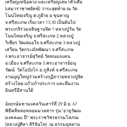
เหรียญเหนือดวง และเหรียญเสมาหัวเสือ 
(เสมาราชาพยัคฆ์) วาระสุดท้าย ณ วัด
โนนไทยเจริญ ต.ภูฝ้าย อ.ขุนหาญ 
จ.ศรีสะเกษ เริ่มเวลา 13.30 เป็นต้นไป
พระเกจิร่วมอธิษฐานจิต 1.หลวงปู่วัน วัด
โนนไทยเจริญ จ.ศรีสะเกษ 2.หลวงปู่
วิเชียร วัดเสมอใจ จ.ศรีสะเกษ 3.หลวงปู่
เสวียน วัดกระมัลพัฒนา จ.ศรีสะเกษ 
4.พระอาจารย์สุวิทย์ วัดหนองแคน 
อ.เมือง จ.ศรีสะเกษ 5.พระอาจารย์อนุ
วัฒน์  วัดโอปังโก อ.ภูสิงห์ จ.ศรีสะเกษ 
งานบุญใหญ่ร่วมสร้างกุฏิถวายหลวงปู่จัด
สร้างโดย แก้วเก้าประการ และทีมงาน
อินทรีอีสานใต้
👍ฤกษ์มหามงคลวันเสาร์ที่ 29 มิ.ย. 67 
พิธีพลีหล่อหลอมมวลสาร รุ่น"อายุวัฒน
มงคล๘๐ ปี" พระราชวัชรธรรมโสภณ 
(หลวงปู่ศิลา สิริจันโท)  ณ ธรรมอุทยาน