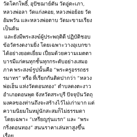
วัดโคกโพธิ์, อุปัชฌาย์ตัน วัดอู่ตะเภา,
หลวงพ่อลา วัดแก่งคอย, หลวงพ่อย้อย วัด
อัมพวัน และหลวงพ่อตาบ วัดมะขามเรียง
เป็นต้น
และยังมีพระสงฆ์ผู้ประพฤติดี ปฏิบัติชอบ
ข้อวัตรงดงามยิ่ง โดยเฉพาะวางอุเบกขา
ได้อย่างยอดเยี่ยม เปี่ยมด้วยความเมตตา
บารมีแก่คนทุกชั้นทุกกระดับอย่างเสมอ
ภาค พระสงฆ์รูปนั้นคือ “พระครูอรรถธร
รมาทร” หรือ ที่เรียกกันติดปากว่า “หลวง
พ่อเฮ็น แห่งวัดดอนทอง” ตำบลดงตะงาว
อำเภอดอนพุด จังหวัดสระบุรี ปัจจุบันวัตถุ
มงคลของท่านถึงจะสร้างไว้ไม่เก่ามาก แต่
ความนิยมในหมู่นักสะสมก็ไม่ธรรมดา
โดยเฉพาะ “เหรียญรุ่นแรก” และ “พระ
กริ่งดอนทอง” สนนราคาเล่นหาสูงขึ้น
เรื่อย