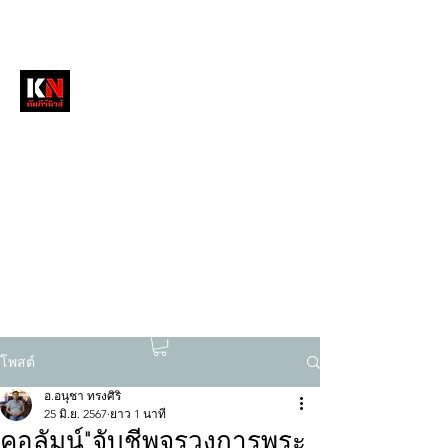
หนังสือพิมพ์คัมภีร์นิวส์
สื่อลึกวงการสงฆ์ เจาะตรงพระเครื่องดัง
tukompee07@gmail.com
0614034151
โพสต์
อ.อนุชา ทรงศิริ
25 มิ.ย. 2567
ยาว 1 นาที
คอลัมน์"จับชีพจรวงการพระ