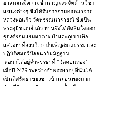
อาคมจนมีความชำนาญ เจนจัดด้านวิชา
แขนงต่างๆ ซึ่งได้รับการถ่ายทอดมาจาก
หลวงพ่อแก้ว วัดพรรณนารายณ์ ซึ่งเป็น
พระอุปัชฌาย์แล้ว ท่านจึงได้ตัดสินใจออก
ธุดงค์รอนแรมมาตามป่าและภูเขาเพื่อ
แสวงหาที่สงบวิเวกบำเพ็ญสมณธรรม และ
ปฏิบัติสมถวิปัสสนากัมมัฏฐาน
ต่อมาได้อยู่จำพรรษาที่ “วัดดอนทอง”
เมื่อปี 2479 ระหว่างจำพรรษาอยู่ที่นั่นได้
เป็นที่ศรัทธาของชาวบ้านดอนทองมาก
ด้วยมีศีลาจารวัตรงดงาม ครั้นเมื่อ หลวง
พ่อแพ เจ้าอาวาสวัดดอนทอง มรณภาพลง
ชาวบ้านได้นิมนต์หลวงพ่อเฮ็น ดำรง
ตำแหน่งเจ้าอาวาสสืบต่อมา ปี 2535 ได้
รับพระราชทานเลื่อนสมณศักดิ์เป็นพระครู
สัญญาบัตรที่ “พระครูอรรถธรรมทร”
หลวงพ่อเฮ็น ได้สร้างมงคลวัตถุไว้หลาย