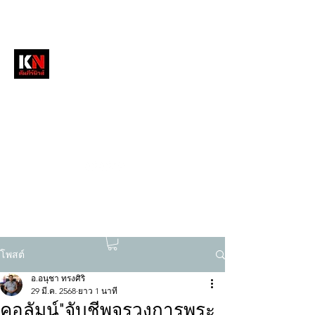
หนังสือพิมพ์คัมภีร์นิวส์
สื่อลึกวงการสงฆ์ เจาะตรงพระเครื่องดัง
tukompee07@gmail.com
0614034151
โพสต์
อ.อนุชา ทรงศิริ
29 มี.ค. 2568
ยาว 1 นาที
คอลัมน์"จับชีพจรวงการพระ