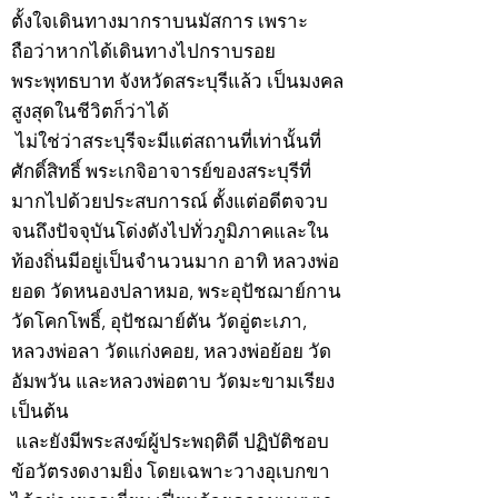
ตั้งใจเดินทางมากราบนมัสการ เพราะ
ถือว่าหากได้เดินทางไปกราบรอย
พระพุทธบาท จังหวัดสระบุรีแล้ว เป็นมงคล
สูงสุดในชีวิตก็ว่าได้
ไม่ใช่ว่าสระบุรีจะมีแต่สถานที่เท่านั้นที่
ศักดิ์สิทธิ์ พระเกจิอาจารย์ของสระบุรีที่
มากไปด้วยประสบการณ์ ตั้งแต่อดีตจวบ
จนถึงปัจจุบันโด่งดังไปทั่วภูมิภาคและใน
ท้องถิ่นมีอยู่เป็นจำนวนมาก อาทิ หลวงพ่อ
ยอด วัดหนองปลาหมอ, พระอุปัชฌาย์กาน
วัดโคกโพธิ์, อุปัชฌาย์ตัน วัดอู่ตะเภา,
หลวงพ่อลา วัดแก่งคอย, หลวงพ่อย้อย วัด
อัมพวัน และหลวงพ่อตาบ วัดมะขามเรียง
เป็นต้น
และยังมีพระสงฆ์ผู้ประพฤติดี ปฏิบัติชอบ
ข้อวัตรงดงามยิ่ง โดยเฉพาะวางอุเบกขา