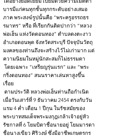
ได้อย่างยอดเยี่ยม เปี่ยมด้วยความเมตตา
บารมีแก่คนทุกชั้นทุกกระดับอย่างเสมอ
ภาค พระสงฆ์รูปนั้นคือ “พระครูอรรถธร
รมาทร” หรือ ที่เรียกกันติดปากว่า “หลวง
พ่อเฮ็น แห่งวัดดอนทอง” ตำบลดงตะงาว
อำเภอดอนพุด จังหวัดสระบุรี ปัจจุบันวัตถุ
มงคลของท่านถึงจะสร้างไว้ไม่เก่ามาก แต่
ความนิยมในหมู่นักสะสมก็ไม่ธรรมดา
โดยเฉพาะ “เหรียญรุ่นแรก” และ “พระ
กริ่งดอนทอง” สนนราคาเล่นหาสูงขึ้น
เรื่อย
ตามประวัติ หลวงพ่อเฮ็นท่านถือกำเนิด
เมื่อวันเสาร์ที่ 9 ธันวาคม 2454 ตรงกับวัน
แรม 4 ค่ำ เดือน 1 ปีกุน ในรัชสมัยของ
พระบาทสมเด็จพระมงกุฎเกล้าเจ้าอยู่หัว
รัชกาลที่ 6 โยมบิดาชื่อนายอยู่ โยมมารดา
ชื่อนางเขียว ศิริวงษ์ ซึ่งมีอาชีพเกษตรกร