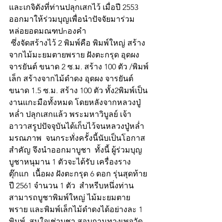
และเกจิดังที่ท่านปลุกเสกไว้ เมื่อปี 2553 
ออกมาให้ร่วมบุญเพื่อนำปัจจัยมาร่วม
หล่อยอดมณฑปnองคำ
 ซึ่งจัดสร้างไว้ 2 พิมพ์คือ พิมพ์ใหญ่ สร้าง
จากไม้มะยมตายพราย ฝังตะกรุด อุดผง 
จารยันต์ ขนาด 2 ซ.ม. สร้าง 100 ตัว /พิมพ์
เล็ก สร้างจากไม้ดำดง อุดผง จารยันต์  
ขนาด 1.5 ซ.ม. สร้าง 100 ตัว ทั้ง2พิมพ์เป็น
งานแกะมือทั้งหมด โดยหลังจากหลวงปู่
หล่ำ ปลุกเสกแล้ว พระมหาวิบูลย์ เจ้า
อาวาสรูปปัจจุบันได้เก็บไว้จนหลวงปู่หล่ำ
มรณภาพ  จนกระทั่งครั้งนี้นับเป็นโอกาส
สำคัญ จึงนำออกมาบูชา  ทั้งนี้ ผู้ร่วมบุญ
บูชาหนุมาน 1 ตัวจะได้รับ เครื่องราง
ตุ๊กแก  เนื้อผง ฝังตะกรุด 6 ดอก รุ่นสุดท้าย
ปี 2561 จำนวน 1 ตัว  สำหรีบหนึ่งท่าน
สามารถบูชาพิมพ์ใหญ่ ไม้มะยมตาย
พราย และพิมพ์เล็กไม้ดำดงได้อย่างละ 1 
พิมพ์  สนใจเช่าบูชา สอบถามทางเพจวัด