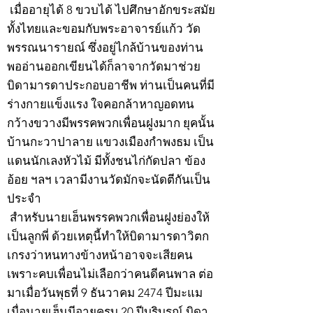
เมื่ออายุได้ 8 ขวบได้ ไปศึกษาอักขระสมัย
ทั้งไทยและขอมกับพระอาจารย์แก้ว วัด
พรรณนารายณ์ ซึ่งอยู่ไกล้บ้านของท่าน
พออ่านออกเขียนได้ก็ลาจากวัดมาช่วย
บิดามารดาประกอบอาชีพ ท่านเป็นคนที่มี
ร่างกายแข็งแรง ใจคอกล้าหาญอดทน
กว้างขวางมีพรรคพวกเพื่อนฝูงมาก ยุคนั้น
บ้านกะวาปาลาย แขวงเมืองกำพงธม เป็น
แดนนักเลงหัวไม้ มีทั้งชนไก่กัดปลา ข้อง
อ้อย ฯลฯ เวลามีงานวัดมักจะนัดตีกันเป็น
ประจำ
สำหรับนายเฮ็นพรรคพวกเพื่อนฝูงย่องให้
เป็นลูกพี่ ด้วยเหตุนี้ทำให้บิดามารดาวิตก
เกรงว่าหนทางข้างหน้าอาจจะเสียคน
เพราะคบเพื่อนไม่เลือกว่าคนดีคนพาล ต่อ
มาเมื่อวันพุธที่ 9 ธันวาคม 2474 ปีมะแม
เมื่อนายเฮ็นมีอายุครบ 20 ปีบริบูรณ์ บิดา