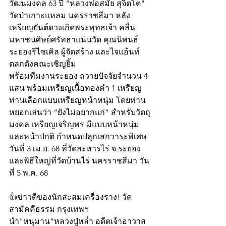
วัฒนมงคล 63 ปี "หลวงพ่อสมัย สุจิตโต" 
วัดป่าเกาะแหลม นครราชสีมา หลัง
เหรียญยันต์ดวงเกิดพระพุทธเจ้า คลื่น
มหาชนศิษย์ศรัทธาแน่นวัด คุณนิพนธ์ 
ระยองรีไซเคิล ผู้จัดสร้าง และไจแอ้นท์ 
ตลกดังคณะเชิญยิ้ม  
พร้อมทีมงานระยอง ถวายปัจจัยจำนวน 4 
แสน พร้อมเหรียญเนื้อทองคำ 1 เหรียญ 
ท่านเลือกแบบเหรียญหน้าหนุ่ม โดยท่าน
หยอกเล่นว่า “ยังไม่อยากแก่” สำหรับวัตถุ
มงคล เหรียญเจริญพร มีแบบหน้าหนุ่ม 
และหน้าปกติ กำหนดปลุกเสกวาระพิเศษ 
วันที่ 3 เม.ย. 68 ที่วัดละหารไร่ จ.ระยอง  
และพิธีใหญ่ที่วัดบ้านไร่ นครราชสีมา วัน
ที่ 5 พ.ค. 68  
👍ข่าวดีของนักสะสมเครื่องราง! วัด
สามัคคีธรรม กรุงเทพฯ 
นำ"หนุมาน"หลวงปู่หล่ำ อดีตเจ้าอาวาส