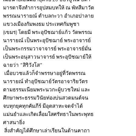
มารดาจึงทำการอุปสมบทให้ ณ พัทสีมาวัด
พรรณนารายณ์ ตำบลกะวา อำเภอปาลาย
แขวงเมืองกัมพงธม ประเทศกัมพูชา
(เขมร) โดยมี พระอุปัชฌาย์แก้ว วัดพรรณ
นารายณ์ เป็นพระอุปัชฌาย์ พระอาจารย์
เป็นพระกรรมวาจาจารย์ พระอาจารย์มั่น
เป็นพระอนุสาวนาจารย์ พระอุปัชฌาย์ให้
ฉายว่า “สิริวังโส”
เมื่อบวชแล้วก็จำพรรษาอยู่ที่วัดพรรณ
นารายณ์ ทำอุปัชฌาย์วัตรอาจาริยวัตร
ตามธรรมเนียมพระนวกะผู้บวชใหม่ และ
ศึกษาพระธรรมวินัยท่องบ่นสวดมนต์จน
จบทุกยุคทุกคัมภีร์ มีอุตสาหะจดจำได้
แม่นยำและเกิดเลื่อมใสศรัทธาในพระพุทธ
ศาสนายิ่ง
สิ่งสำคัญได้ศึกษาเล่าเรียนในด้านคาถา