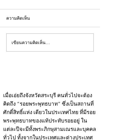
ความคิดเห็น
เขียนความคิดเห็น…
คอลัมน์"จับชีพจรวงการ
คอลัมน์"จับชีพจ
พระ"ประจำพุธที่ 29
พระ"ประจำอังคาร
กรกฎาคม 2569
กรกฎาคม 2569
©2020 by kampeenews. Proudly created with Wix.com
เมื่อเอ่ยถึงจังหวัดสระบุรี คนทั่วไปจะต้อง
คิดถึง “รอยพระพุทธบาท” ซึ่งเป็นสถานที่
ศักดิ์สิทธิ์แห่ง เดียวในประเทศไทย ที่มีรอย
พระพุทธบาทของแท้ประทับรอยอยู่ ใน
แต่ละปีจะมีทั้งพระภิกษุสามเณรและบุคคล
ทั่วไป ทั้งจากในประเทศและต่างประเทศ