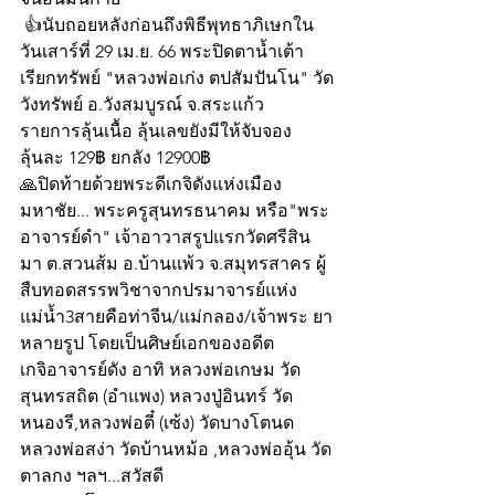
 👍นับถอยหลังก่อนถึงพิธีพุทธาภิเษกใน
วันเสาร์ที่ 29 เม.ย. 66 พระปิดตาน้ำเต้า
เรียกทรัพย์ "หลวงพ่อเก่ง ตปสัมปันโน" วัด
วังทรัพย์ อ.วังสมบูรณ์ จ.สระแก้ว
รายการลุ้นเนื้อ ลุ้นเลขยังมีให้จับจอง
ลุ้นละ 129฿ ยกลัง 12900฿
🙏ปิดท้ายด้วยพระดีเกจิดังแห่งเมือง
มหาชัย... พระครูสุนทรธนาคม หรือ"พระ
อาจารย์ดำ" เจ้าอาวาสรูปแรกวัดศรีสิน
มา ต.สวนส้ม อ.บ้านแพ้ว จ.สมุทรสาคร ผู้
สืบทอดสรรพวิชาจากปรมาจารย์แห่ง
แม่น้ำ3สายคือท่าจีน/แม่กลอง/เจ้าพระ ยา
หลายรูป โดยเป็นศิษย์เอกของอดีต
เกจิอาจารย์ดัง อาทิ หลวงพ่อเกษม วัด
สุนทรสถิต (อำแพง) หลวงปู่อินทร์ วัด
หนองรี,หลวงพ่อตี๋ (เซ้ง) วัดบางโตนด 
หลวงพ่อสง่า วัดบ้านหม้อ ,หลวงพ่ออุ้น วัด
ตาลกง ฯลฯ...สวัสดี