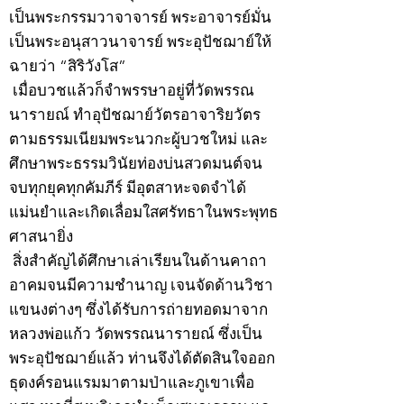
เป็นพระกรรมวาจาจารย์ พระอาจารย์มั่น
เป็นพระอนุสาวนาจารย์ พระอุปัชฌาย์ให้
ฉายว่า “สิริวังโส”
เมื่อบวชแล้วก็จำพรรษาอยู่ที่วัดพรรณ
นารายณ์ ทำอุปัชฌาย์วัตรอาจาริยวัตร
ตามธรรมเนียมพระนวกะผู้บวชใหม่ และ
ศึกษาพระธรรมวินัยท่องบ่นสวดมนต์จน
จบทุกยุคทุกคัมภีร์ มีอุตสาหะจดจำได้
แม่นยำและเกิดเลื่อมใสศรัทธาในพระพุทธ
ศาสนายิ่ง
สิ่งสำคัญได้ศึกษาเล่าเรียนในด้านคาถา
อาคมจนมีความชำนาญ เจนจัดด้านวิชา
แขนงต่างๆ ซึ่งได้รับการถ่ายทอดมาจาก
หลวงพ่อแก้ว วัดพรรณนารายณ์ ซึ่งเป็น
พระอุปัชฌาย์แล้ว ท่านจึงได้ตัดสินใจออก
ธุดงค์รอนแรมมาตามป่าและภูเขาเพื่อ