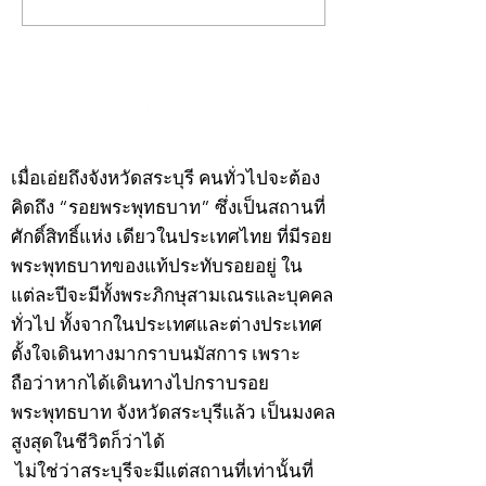
คอลัมน์"จับชีพจรวงการ
คอลัมน์"จับชีพจ
พระ"ประจำพุธที่ 29
พระ"ประจำอังคาร
กรกฎาคม 2569
กรกฎาคม 2569
©2020 by kampeenews. Proudly created with Wix.com
เมื่อเอ่ยถึงจังหวัดสระบุรี คนทั่วไปจะต้อง
คิดถึง “รอยพระพุทธบาท” ซึ่งเป็นสถานที่
ศักดิ์สิทธิ์แห่ง เดียวในประเทศไทย ที่มีรอย
พระพุทธบาทของแท้ประทับรอยอยู่ ใน
แต่ละปีจะมีทั้งพระภิกษุสามเณรและบุคคล
ทั่วไป ทั้งจากในประเทศและต่างประเทศ
ตั้งใจเดินทางมากราบนมัสการ เพราะ
ถือว่าหากได้เดินทางไปกราบรอย
พระพุทธบาท จังหวัดสระบุรีแล้ว เป็นมงคล
สูงสุดในชีวิตก็ว่าได้
ไม่ใช่ว่าสระบุรีจะมีแต่สถานที่เท่านั้นที่