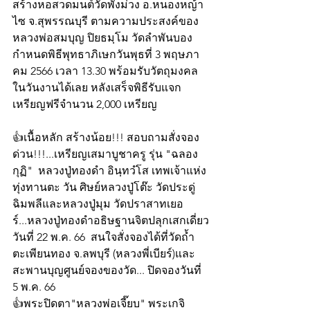
สร้างหอสวดมนต์วัดพังม่วง อ.หนองหญ้า
ไซ จ.สุพรรณบุรี ตามความประสงค์ของ
หลวงพ่อสมบุญ ปิยธมฺโม วัดลำพันบอง  
กำหนดพิธีพุทธาภิเษกวันพุธที่ 3 พฤษภา 
คม 2566 เวลา 13.30 พร้อมรับวัตถุมงคล
ในวันงานได้เลย หลังเสร็จพิธีรับแจก
เหรียญฟรีจำนวน 2,000 เหรียญ 
👍เนื้อหลัก สร้างน้อย!!! สอบถามสั่งจอง
ด่วน!!!...เหรียญเสมาบูชาครู รุ่น "ฉลอง
กุฏิ"  หลวงปู่ทองดำ อินฺทวํโส เทพเจ้าแห่ง
ทุ่งทานตะ วัน ศิษย์หลวงปู่โต๊ะ วัดประดู่
ฉิมพลีและหลวงปู่มุม วัดปราสาทเยอ
ร์...หลวงปู่ทองดำอธิษฐานจิตปลุกเสกเดี่ยว
วันที่ 22 พ.ค. 66  สนใจสั่งจองได้ที่วัดถ้ำ
ตะเพียนทอง จ.ลพบุรี (หลวงพี่เบียร์)และ
สะพานบุญศูนย์จองของวัด... ปิดจองวันที่ 
5 พ.ค. 66
👍พระปิดตา"หลวงพ่อเจี๊ยบ" พระเกจิ 