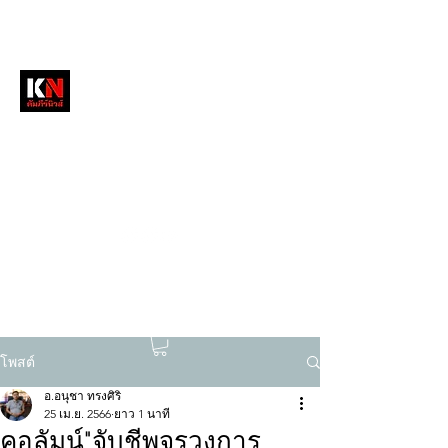
หนังสือพิมพ์คัมภีร์นิวส์
สื่อลึกวงการสงฆ์ เจาะตรงพระเครื่องดัง
tukompee07@gmail.com
0614034151
โพสต์
อ.อนุชา ทรงศิริ
25 เม.ย. 2566
ยาว 1 นาที
คอลัมน์"จับชีพจรวงการ