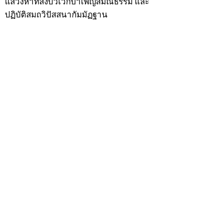
แสวงหาที่สงบวิเวกบำเพ็ญสมณธรรม และ
ปฏิบัติสมถวิปัสสนากัมมัฏฐาน
ต่อมาได้อยู่จำพรรษาที่ “วัดดอนทอง”
เมื่อปี 2479 ระหว่างจำพรรษาอยู่ที่นั่นได้
เป็นที่ศรัทธาของชาวบ้านดอนทองมาก
ด้วยมีศีลาจารวัตรงดงาม ครั้นเมื่อ หลวง
พ่อแพ เจ้าอาวาสวัดดอนทอง มรณภาพลง
ชาวบ้านได้นิมนต์หลวงพ่อเฮ็น ดำรง
ตำแหน่งเจ้าอาวาสสืบต่อมา ปี 2535 ได้
รับพระราชทานเลื่อนสมณศักดิ์เป็นพระครู
สัญญาบัตรที่ “พระครูอรรถธรรมทร”
หลวงพ่อเฮ็น ได้สร้างมงคลวัตถุไว้หลาย
รุ่นหลายแบบ อาทิ ผ้ายันต์อุษาสวรรค์ มี
พุทธคุณโดดเด่นด้านเมตตามหานิยม มี
ความเชื่อว่า เมื่อต้องการใช้ก่อนออกจาก
บ้าน ให้นำผ้ายันต์อุษาสวรรค์ เช็ดหน้า
จากซ้ายไปขวาสามครั้ง ว่ากันว่าจะมี