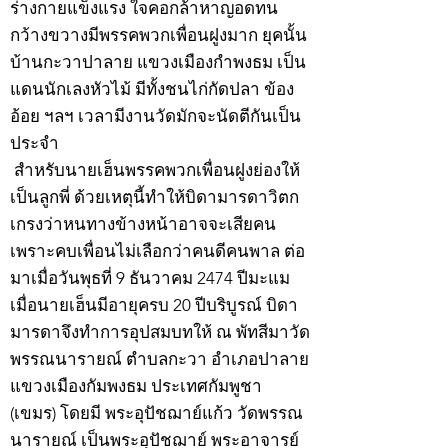
ร่างกายแข็งแรง ใจคอกล้าหาญอดทน
กว้างขวางมีพรรคพวกเพื่อนฝูงมาก ยุคนั้น
บ้านกะวาปาลาย แขวงเมืองกำพงธม เป็น
แดนนักเลงหัวไม้ มีทั้งชนไก่กัดปลา ข้อง
อ้อย ฯลฯ เวลามีงานวัดมักจะนัดตีกันเป็น
ประจำ
สำหรับนายเฮ็นพรรคพวกเพื่อนฝูงย่องให้
เป็นลูกพี่ ด้วยเหตุนี้ทำให้บิดามารดาวิตก
เกรงว่าหนทางข้างหน้าอาจจะเสียคน
เพราะคบเพื่อนไม่เลือกว่าคนดีคนพาล ต่อ
มาเมื่อวันพุธที่ 9 ธันวาคม 2474 ปีมะแม
เมื่อนายเฮ็นมีอายุครบ 20 ปีบริบูรณ์ บิดา
มารดาจึงทำการอุปสมบทให้ ณ พัทสีมาวัด
พรรณนารายณ์ ตำบลกะวา อำเภอปาลาย
แขวงเมืองกัมพงธม ประเทศกัมพูชา
(เขมร) โดยมี พระอุปัชฌาย์แก้ว วัดพรรณ
นารายณ์ เป็นพระอุปัชฌาย์ พระอาจารย์