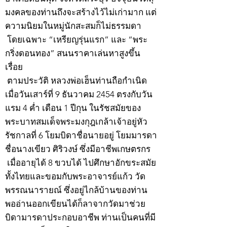
มงคลของท่านถึงจะสร้างไว้ไม่เก่ามาก แต่
ความนิยมในหมู่นักสะสมก็ไม่ธรรมดา
โดยเฉพาะ “เหรียญรุ่นแรก” และ “พระ
กริ่งดอนทอง” สนนราคาเล่นหาสูงขึ้น
เรื่อย
ตามประวัติ หลวงพ่อเฮ็นท่านถือกำเนิด
เมื่อวันเสาร์ที่ 9 ธันวาคม 2454 ตรงกับวัน
แรม 4 ค่ำ เดือน 1 ปีกุน ในรัชสมัยของ
พระบาทสมเด็จพระมงกุฎเกล้าเจ้าอยู่หัว
รัชกาลที่ 6 โยมบิดาชื่อนายอยู่ โยมมารดา
ชื่อนางเขียว ศิริวงษ์ ซึ่งมีอาชีพเกษตรกร
เมื่ออายุได้ 8 ขวบได้ ไปศึกษาอักขระสมัย
ทั้งไทยและขอมกับพระอาจารย์แก้ว วัด
พรรณนารายณ์ ซึ่งอยู่ไกล้บ้านของท่าน
พออ่านออกเขียนได้ก็ลาจากวัดมาช่วย
บิดามารดาประกอบอาชีพ ท่านเป็นคนที่มี