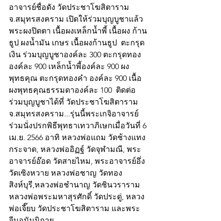
อาจารย์ชื่อดัง วัดประชาโฆสิตาราม 
จ.สมุทรสงคราม เปิดให้ร่วมบุญบูชาแล้ว 
พระผงปิดตา เนื้อผงเหล็กน้ำพี้ เนื้อผง ก้าน
ธูป ผงน้ำมัน เกษร เนื้อผงก้านธูป  ตะกรุด
เงิน ร่วมบุญบูชาองค์ละ 300 ตะกรุดทอง 
องค์ละ 900 เหล็กน้ำพี้องค์ละ 900 ผง
พุทธคุณ ตะกรุดทองคำ องค์ละ 900 เนื้อ
ผงพุทธคุณธรรมดาองค์ละ 100  ติดต่อ
ร่วมบุญบูชาได้ที่ วัดประชาโฆสิตาราม 
จ.สมุทรสงคราม...รุ่นนี้พระเกจิอาจารย์
ร่วมนั่งปรกพิธีพุทธาเทวาภิเษกเมื่อวันที่ 6 
เม.ย. 2566 อาทิ หลวงพ่อแถม วัดช้างแทง
กระจาด, หลวงพ่ออิฏฐ์ วัดจุฬามณี, พระ
อาจารย์อ๊อด วัดสายไหม, พระอาจารย์อึ่ง 
วัดเซิงหวาย หลวงพ่อชาญ วัดทอง 
สิงห์บุรี,หลวงพ่อชำนาญ วัดชินวราราม 
หลวงพ่อพระมหาสุรศักดิ์ วัดประดู่, หลวง
พ่อเจี๊ยบ วัดประชาโฆสิตาราม และพระ
จีนอนัมนิกาย 