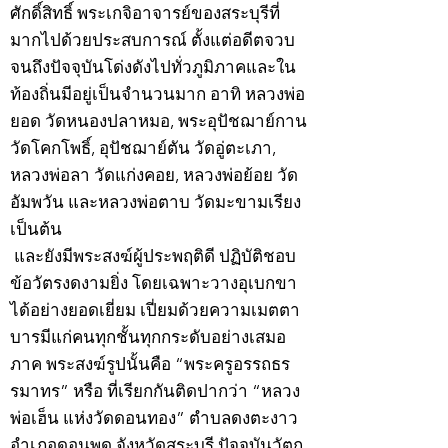
ศักดิ์สิทธิ์ พระเกจิอาจารย์ของสระบุรีที่
มากไปด้วยประสบการณ์ ตั้งแต่อดีตจวบ
จนถึงปัจจุบันโด่งดังไปทั่วภูมิภาคและใน
ท้องถิ่นมีอยู่เป็นจำนวนมาก อาทิ หลวงพ่อ
ยอด วัดหนองปลาหมอ, พระอุปัชฌาย์กาน
วัดโคกโพธิ์, อุปัชฌาย์ตัน วัดอู่ตะเภา,
หลวงพ่อลา วัดแก่งคอย, หลวงพ่อย้อย วัด
อัมพวัน และหลวงพ่อตาบ วัดมะขามเรียง
เป็นต้น
และยังมีพระสงฆ์ผู้ประพฤติดี ปฏิบัติชอบ
ข้อวัตรงดงามยิ่ง โดยเฉพาะวางอุเบกขา
ได้อย่างยอดเยี่ยม เปี่ยมด้วยความเมตตา
บารมีแก่คนทุกชั้นทุกกระดับอย่างเสมอ
ภาค พระสงฆ์รูปนั้นคือ “พระครูอรรถธร
รมาทร” หรือ ที่เรียกกันติดปากว่า “หลวง
พ่อเฮ็น แห่งวัดดอนทอง” ตำบลดงตะงาว
อำเภอดอนพุด จังหวัดสระบุรี ปัจจุบันวัตถุ