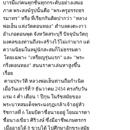
บารมีแก่คนทุกชั้นทุกกระดับอย่างเสมอ
ภาค พระสงฆ์รูปนั้นคือ “พระครูอรรถธร
รมาทร” หรือ ที่เรียกกันติดปากว่า “หลวง
พ่อเฮ็น แห่งวัดดอนทอง” ตำบลดงตะงาว
อำเภอดอนพุด จังหวัดสระบุรี ปัจจุบันวัตถุ
มงคลของท่านถึงจะสร้างไว้ไม่เก่ามาก แต่
ความนิยมในหมู่นักสะสมก็ไม่ธรรมดา
โดยเฉพาะ “เหรียญรุ่นแรก” และ “พระ
กริ่งดอนทอง” สนนราคาเล่นหาสูงขึ้น
เรื่อย
ตามประวัติ หลวงพ่อเฮ็นท่านถือกำเนิด
เมื่อวันเสาร์ที่ 9 ธันวาคม 2454 ตรงกับวัน
แรม 4 ค่ำ เดือน 1 ปีกุน ในรัชสมัยของ
พระบาทสมเด็จพระมงกุฎเกล้าเจ้าอยู่หัว
รัชกาลที่ 6 โยมบิดาชื่อนายอยู่ โยมมารดา
ชื่อนางเขียว ศิริวงษ์ ซึ่งมีอาชีพเกษตรกร
เมื่ออายุได้ 8 ขวบได้ ไปศึกษาอักขระสมัย