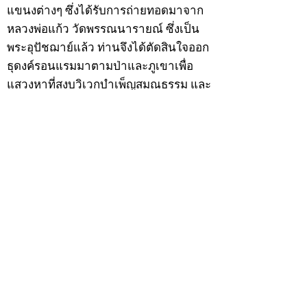
แขนงต่างๆ ซึ่งได้รับการถ่ายทอดมาจาก
หลวงพ่อแก้ว วัดพรรณนารายณ์ ซึ่งเป็น
พระอุปัชฌาย์แล้ว ท่านจึงได้ตัดสินใจออก
ธุดงค์รอนแรมมาตามป่าและภูเขาเพื่อ
แสวงหาที่สงบวิเวกบำเพ็ญสมณธรรม และ
ปฏิบัติสมถวิปัสสนากัมมัฏฐาน
ต่อมาได้อยู่จำพรรษาที่ “วัดดอนทอง”
เมื่อปี 2479 ระหว่างจำพรรษาอยู่ที่นั่นได้
เป็นที่ศรัทธาของชาวบ้านดอนทองมาก
ด้วยมีศีลาจารวัตรงดงาม ครั้นเมื่อ หลวง
พ่อแพ เจ้าอาวาสวัดดอนทอง มรณภาพลง
ชาวบ้านได้นิมนต์หลวงพ่อเฮ็น ดำรง
ตำแหน่งเจ้าอาวาสสืบต่อมา ปี 2535 ได้
รับพระราชทานเลื่อนสมณศักดิ์เป็นพระครู
สัญญาบัตรที่ “พระครูอรรถธรรมทร”
หลวงพ่อเฮ็น ได้สร้างมงคลวัตถุไว้หลาย
รุ่นหลายแบบ อาทิ ผ้ายันต์อุษาสวรรค์ มี