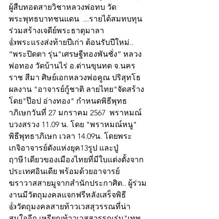
ผู้สืบทอดสายวิชาหลวงพ่อทบ วัด
พระพุทธบาทชนแดน  ...รายได้สมทบทุน
ร่วมสร้างเจดีย์พระธาตุมาลา 
👍พระแรงส่งท้ายปีเก่า ต้อนรับปีใหม่.. 
“พระปิดตา รุ่น"เศรษฐีทองพันชั่ง” หลวง
พ่อทอง วัดบ้านไร่ อ.ด่านขุนทด จ.นคร
ราช สีมา ศิษย์เอกหลวงพ่อคูณ ปริสุทโธ 
ผลงาน "อาจารย์กู้ชาติ ลายไทย"จัดสร้าง
โดย"ป๊อป อ่างทอง" กำหนดพิธีพุทธ
าภิเษกวันที่ 27 มกราคม 2567  พราหมณ์
บวงสรวง 11.09 น. โดย "พราหมณ์หนู" 
พิธีพุทธาภิเษก เวลา 14.09น. โดยพระ
เกจิอาจารย์ดังแห่งยุค13รูป และปู่
ฤาษี1เดียวของเมืองไทยที่มีใบแต่งตั้งจาก
ประเทศอินเดีย พร้อมด้วยอาจารย์
ฆราวาสสายมูจากสำนักประกาศิต.. ผู้ร่วม
งานมีวัตถุมงคลแจกฟรีหลังเสร็จพิธี
👍วัตถุมงคลสายท้าวเวสสุวรรณที่น่า
สนใจอีก เหรียญท้าวเวสสุวรรณรุ่น"เทพ