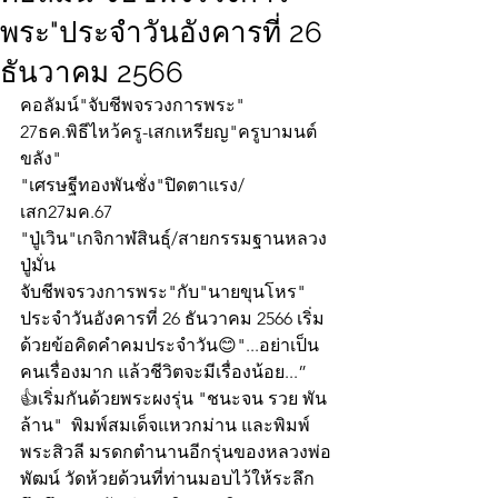
พระ"ประจำวันอังคารที่ 26
ธันวาคม 2566
คอลัมน์"จับชีพจรวงการพระ"
27ธค.พิธีไหว้ครู-เสกเหรียญ"ครูบามนต์
ขลัง"
"เศรษฐีทองพันชั่ง"ปิดตาแรง/
เสก27มค.67
"ปู่เวิน"เกจิกาฬสินธุ์/สายกรรมฐานหลวง
ปู่มั่น
จับชีพจรวงการพระ"กับ"นายขุนโหร" 
ประจำวันอังคารที่ 26 ธันวาคม 2566 เริ่ม
ด้วยข้อคิดคำคมประจำวัน😊"...อย่าเป็น
คนเรื่องมาก แล้วชีวิตจะมีเรื่องน้อย...”
👍เริ่มกันด้วยพระผงรุ่น "ชนะจน รวย พัน 
ล้าน"  พิมพ์สมเด็จแหวกม่าน และพิมพ์
พระสิวลี มรดกตำนานอีกรุ่นของหลวงพ่อ
พัฒน์ วัดห้วยด้วนที่ท่านมอบไว้ให้ระลึก