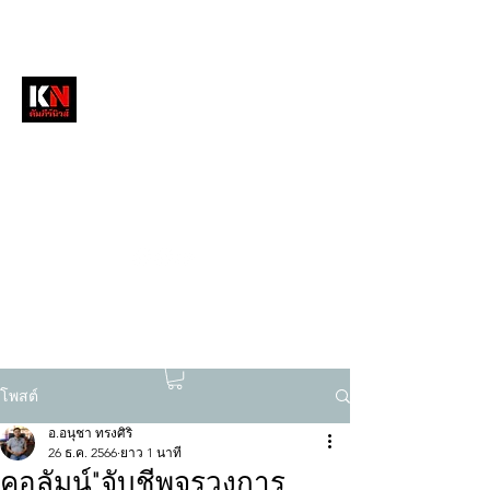
หนังสือพิมพ์คัมภีร์นิวส์
สื่อลึกวงการสงฆ์ เจาะตรงพระเครื่องดัง
tukompee07@gmail.com
0614034151
โพสต์
อ.อนุชา ทรงศิริ
26 ธ.ค. 2566
ยาว 1 นาที
คอลัมน์"จับชีพจรวงการ