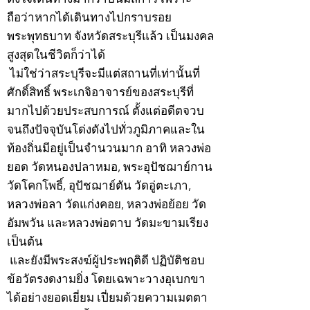
ถือว่าหากได้เดินทางไปกราบรอย
พระพุทธบาท จังหวัดสระบุรีแล้ว เป็นมงคล
สูงสุดในชีวิตก็ว่าได้
ไม่ใช่ว่าสระบุรีจะมีแต่สถานที่เท่านั้นที่
ศักดิ์สิทธิ์ พระเกจิอาจารย์ของสระบุรีที่
มากไปด้วยประสบการณ์ ตั้งแต่อดีตจวบ
จนถึงปัจจุบันโด่งดังไปทั่วภูมิภาคและใน
ท้องถิ่นมีอยู่เป็นจำนวนมาก อาทิ หลวงพ่อ
ยอด วัดหนองปลาหมอ, พระอุปัชฌาย์กาน
วัดโคกโพธิ์, อุปัชฌาย์ตัน วัดอู่ตะเภา,
หลวงพ่อลา วัดแก่งคอย, หลวงพ่อย้อย วัด
อัมพวัน และหลวงพ่อตาบ วัดมะขามเรียง
เป็นต้น
และยังมีพระสงฆ์ผู้ประพฤติดี ปฏิบัติชอบ
ข้อวัตรงดงามยิ่ง โดยเฉพาะวางอุเบกขา
ได้อย่างยอดเยี่ยม เปี่ยมด้วยความเมตตา