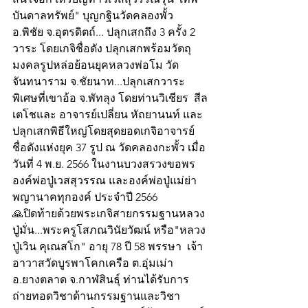
บันดาลทรัพย์" บุญกฐินวัดคลองพั้ว 
อ.พิชัย จ.อุตรดิตถ์... ปลุกเสกถึง 3 ครั้ง 2 
วาระ โดยเกจิชื่อดัง ปลุกเสกพร้อมวัตถุ
มงคลรูปหล่อย้อนยุคหลวงพ่อโม วัด
จันทนาราม จ.ชัยนาท...ปลุกเสกวาระ
พิเศษที่เขาอ้อ จ.พัทลุง โดยท่านวิเชียร  สีล
เตโชและ อาจารย์เปลี่ยน หัถยานนท์ และ
ปลุกเสกพิธีใหญ่โดยสุดยอดเกจิอาจารย์
ชื่อดังแห่งยุค 37 รูป ณ วัดคลองกะพั้ว เมื่อ
วันที่ 4 พ.ย. 2566 ในงานบวงสรวงขอพร
องค์พ่อปู่เวสสุวรรณ และองค์พ่อปู่แม่ย่า
พญานาคทุกองค์ ประจำปี 2566
🙏ปิดท้ายด้วยพระเกจิสายกรรมฐานหลวง
ปู่มั่น...พระครูโสภณวินัยวัฒน์ หรือ"หลวง
ปู่เวิน คุเณสโก" อายุ 78 ปี 58 พรรษา  เจ้า
อาวาสวัดบูรพาโคกเครือ ต.อุ่มเม่า 
อ.ยางตลาด จ.กาฬสินธุ์ ท่านได้รับการ
ถ่ายทอดวิชาด้านกรรมฐานและวิชา