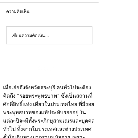
ความคิดเห็น
เขียนความคิดเห็น…
คอลัมน์"จับชีพจรวงการ
คอลัมน์"จับชีพจ
พระ"ประจำพุธที่ 29
พระ"ประจำอังคาร
กรกฎาคม 2569
กรกฎาคม 2569
©2020 by kampeenews. Proudly created with Wix.com
เมื่อเอ่ยถึงจังหวัดสระบุรี คนทั่วไปจะต้อง
คิดถึง “รอยพระพุทธบาท” ซึ่งเป็นสถานที่
ศักดิ์สิทธิ์แห่ง เดียวในประเทศไทย ที่มีรอย
พระพุทธบาทของแท้ประทับรอยอยู่ ใน
แต่ละปีจะมีทั้งพระภิกษุสามเณรและบุคคล
ทั่วไป ทั้งจากในประเทศและต่างประเทศ
ตั้งใจเดินทางมากราบนมัสการ เพราะ