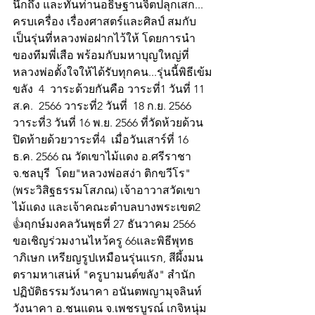
นึกถึง และทันท่านอธิษฐานจิตปลุกเสก... 
ครบเครื่อง เรื่องศาสตร์และศิลป์ สมกับ
เป็นรุ่นที่หลวงพ่อฝากไว้ให้ โดยการนำ
ของทีมพี่เสือ พร้อมกับมหาบุญใหญ่ที่
หลวงพ่อตั้งใจให้ได้รับทุกคน...รุ่นนี้พิธีเข้ม
ขลัง  4  วาระด้วยกันคือ วาระที่1 วันที่ 11 
ส.ค.  2566 วาระที่2 วันที่  18 ก.ย. 2566 
วาระที่3 วันที่ 16 พ.ย. 2566 ที่วัดห้วยด้วน 
ปิดท้ายด้วยวาระที่4  เมื่อวันเสาร์ที่ 16 
ธ.ค. 2566 ณ วัดเขาไม้แดง อ.ศรีราชา 
จ.ชลบุรี  โดย"หลวงพ่อสง่า ติกขวีโร"  
(พระวิสิฐธรรมโสภณ) เจ้าอาวาสวัดเขา
ไม้แดง และเจ้าคณะตำบลบางพระเขต2
👍ฤกษ์มงคลวันพุธที่ 27 ธันวาคม 2566 
ขอเชิญร่วมงานไหว้ครู 66และพิธีพุทธ
าภิเษก เหรียญรูปเหมือนรุ่นแรก, สีผึ้งมน
ตรามหาเสน่ห์ "ครูบามนต์ขลัง" สำนัก
ปฏิบัติธรรมวังนาคา อนันตพญามุจลินท์ 
วังนาคา อ.ชนแดน จ.เพชรบูรณ์ เกจิหนุ่ม