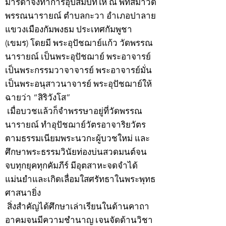
มารดาจึงทำการอุปสมบทให้ ณ พัทสีมาวัด
พรรณนารายณ์ ตำบลกะวา อำเภอปาลาย
แขวงเมืองกัมพงธม ประเทศกัมพูชา
(เขมร) โดยมี พระอุปัชฌาย์แก้ว วัดพรรณ
นารายณ์ เป็นพระอุปัชฌาย์ พระอาจารย์
เป็นพระกรรมวาจาจารย์ พระอาจารย์มั่น
เป็นพระอนุสาวนาจารย์ พระอุปัชฌาย์ให้
ฉายว่า “สิริวังโส”
เมื่อบวชแล้วก็จำพรรษาอยู่ที่วัดพรรณ
นารายณ์ ทำอุปัชฌาย์วัตรอาจาริยวัตร
ตามธรรมเนียมพระนวกะผู้บวชใหม่ และ
ศึกษาพระธรรมวินัยท่องบ่นสวดมนต์จน
จบทุกยุคทุกคัมภีร์ มีอุตสาหะจดจำได้
แม่นยำและเกิดเลื่อมใสศรัทธาในพระพุทธ
ศาสนายิ่ง
สิ่งสำคัญได้ศึกษาเล่าเรียนในด้านคาถา
อาคมจนมีความชำนาญ เจนจัดด้านวิชา