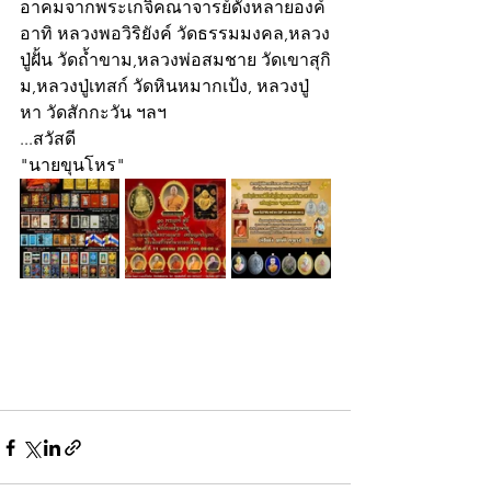
อาคมจากพระเกจิคณาจารย์ดังหลายองค์ 
อาทิ หลวงพอวิริยังค์ วัดธรรมมงคล,หลวง
ปู่ฝั้น วัดถ้ำขาม,หลวงพ่อสมชาย วัดเขาสุกิ
ม,หลวงปู่เทสก์ วัดหินหมากเป้ง, หลวงปู่
หา วัดสักกะวัน ฯลฯ 
...สวัสดี
"นายขุนโหร"