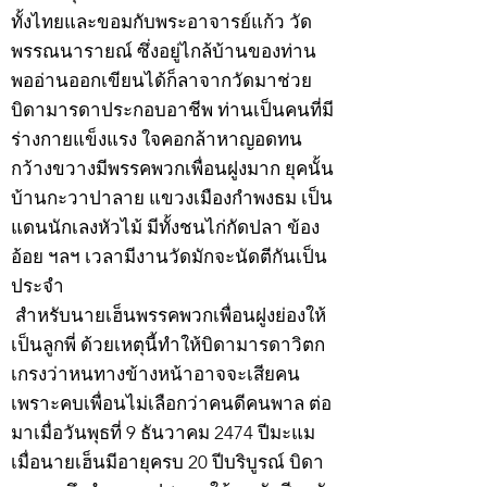
ทั้งไทยและขอมกับพระอาจารย์แก้ว วัด
พรรณนารายณ์ ซึ่งอยู่ไกล้บ้านของท่าน
พออ่านออกเขียนได้ก็ลาจากวัดมาช่วย
บิดามารดาประกอบอาชีพ ท่านเป็นคนที่มี
ร่างกายแข็งแรง ใจคอกล้าหาญอดทน
กว้างขวางมีพรรคพวกเพื่อนฝูงมาก ยุคนั้น
บ้านกะวาปาลาย แขวงเมืองกำพงธม เป็น
แดนนักเลงหัวไม้ มีทั้งชนไก่กัดปลา ข้อง
อ้อย ฯลฯ เวลามีงานวัดมักจะนัดตีกันเป็น
ประจำ
สำหรับนายเฮ็นพรรคพวกเพื่อนฝูงย่องให้
เป็นลูกพี่ ด้วยเหตุนี้ทำให้บิดามารดาวิตก
เกรงว่าหนทางข้างหน้าอาจจะเสียคน
เพราะคบเพื่อนไม่เลือกว่าคนดีคนพาล ต่อ
มาเมื่อวันพุธที่ 9 ธันวาคม 2474 ปีมะแม
เมื่อนายเฮ็นมีอายุครบ 20 ปีบริบูรณ์ บิดา