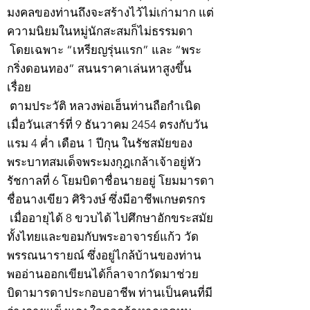
มงคลของท่านถึงจะสร้างไว้ไม่เก่ามาก แต่
ความนิยมในหมู่นักสะสมก็ไม่ธรรมดา
โดยเฉพาะ “เหรียญรุ่นแรก” และ “พระ
กริ่งดอนทอง” สนนราคาเล่นหาสูงขึ้น
เรื่อย
ตามประวัติ หลวงพ่อเฮ็นท่านถือกำเนิด
เมื่อวันเสาร์ที่ 9 ธันวาคม 2454 ตรงกับวัน
แรม 4 ค่ำ เดือน 1 ปีกุน ในรัชสมัยของ
พระบาทสมเด็จพระมงกุฎเกล้าเจ้าอยู่หัว
รัชกาลที่ 6 โยมบิดาชื่อนายอยู่ โยมมารดา
ชื่อนางเขียว ศิริวงษ์ ซึ่งมีอาชีพเกษตรกร
เมื่ออายุได้ 8 ขวบได้ ไปศึกษาอักขระสมัย
ทั้งไทยและขอมกับพระอาจารย์แก้ว วัด
พรรณนารายณ์ ซึ่งอยู่ไกล้บ้านของท่าน
พออ่านออกเขียนได้ก็ลาจากวัดมาช่วย
บิดามารดาประกอบอาชีพ ท่านเป็นคนที่มี