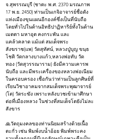
จ.สุพรรณบุรี (ชาตะ พ.ศ. 2370 มรณภาพ 
17 พ.ย. 2450) ท่านเป็นเกจิอาจารย์ชื่อดัง
แห่งเมืองขุนแผนอีกองค์ซึ่งเป็นที่นับถือ
โดยทั่วไปในด้านอิทธิปาฏิหาริย์ทั้งในด้าน
เมตตา มหาอุต คงกระพัน และ
แคล้วคลาด แม้แต่ สมเด็จพระ
สังฆราช(แพ) วัดสุทัศน์, หลวงปู่บุญ ขนฺธ
โชติ วัดกลางบางแก้ว,หลวงพ่อทับ วัด
ทอง (วัดสุวรรณาราม) ยังมีความเคารพ
นับถือ และมีพระเครื่องของหลวงพ่อเนียม
ในครอบครอง เชื่อกันว่าท่านเป็นลูกศิษย์ที่
เรียนวิชาอาคมจากสมเด็จพระพุฒาจารย์ 
(โต) วัดระฆัง เพราะหลังบวชเข้ามาศึกษา
ต่อที่เมืองหลวง ในช่วงที่สมเด็จโตยังไม่ละ
สังขาร
🙏วัตถุมงคลของท่านนิยมสร้างด้วยเนื้อ
ตะกั่ว เช่น พิมพ์งบน้ำอ้อย พิมพ์พระคง 
รวมทั้งลูกอมที่มีเอกลักษณ์เฉพาะคือเป็น