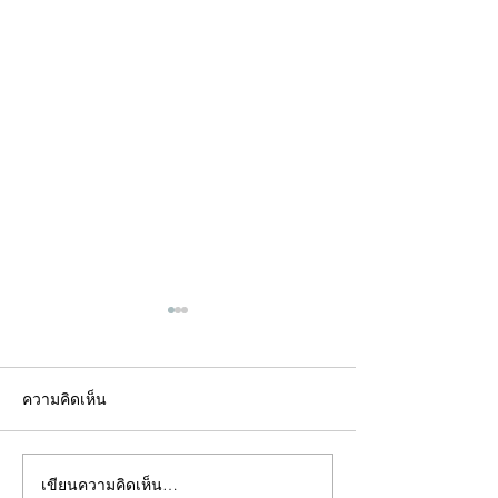
ความคิดเห็น
เขียนความคิดเห็น…
คอลัมน์"จับชีพจรวงการ
คอลัมน์"จับชีพจ