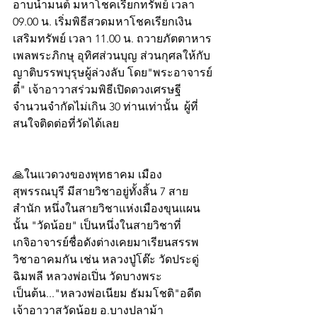
อาบน้ำมนต์ มหาโชคเรียกทรัพย์ เวลา 
09.00 น. เริ่มพิธีสวดมหาโชคเรียกเงิน 
เสริมทรัพย์ เวลา 11.00 น. ถวายภัตตาหาร
เพลพระภิกษุ อุทิศส่วนบุญ ส่วนกุศลให้กับ
ญาติบรรพบุรุษผู้ล่วงลับ โดย"พระอาจารย์
ตี๋" เจ้าอาวาสร่วมพิธีเปิดดวงเศรษฐี
จำนวนจำกัดไม่เกิน 30 ท่านเท่านั้น  ผู้ที่
สนใจติดต่อที่วัดได้เลย
🙏ในแวดวงของพุทธาคม เมือง
สุพรรณบุรี มีสายวิชาอยู่ทั้งสิ้น 7 สาย
สำนัก หนึ่งในสายวิชาแห่งเมืองขุนแผน
นั้น "วัดน้อย" เป็นหนึ่งในสายวิชาที่
เกจิอาจารย์ชื่อดังต่างเคยมาเรียนสรรพ
วิชาอาคมกัน เช่น หลวงปู่โต๊ะ วัดประดู่
ฉิมพลี หลวงพ่อเปิ่น วัดบางพระ 
เป็นต้น..."หลวงพ่อเนียม ธัมมโชติ"อดีต
เจ้าอาวาสวัดน้อย อ.บางปลาม้า 