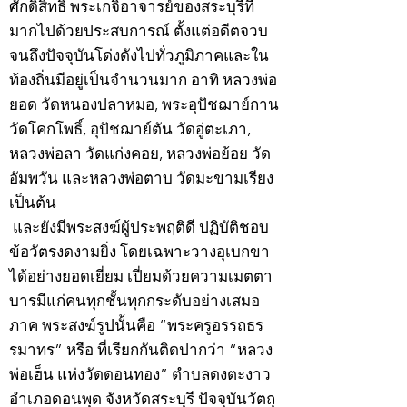
ศักดิ์สิทธิ์ พระเกจิอาจารย์ของสระบุรีที่
มากไปด้วยประสบการณ์ ตั้งแต่อดีตจวบ
จนถึงปัจจุบันโด่งดังไปทั่วภูมิภาคและใน
ท้องถิ่นมีอยู่เป็นจำนวนมาก อาทิ หลวงพ่อ
ยอด วัดหนองปลาหมอ, พระอุปัชฌาย์กาน
วัดโคกโพธิ์, อุปัชฌาย์ตัน วัดอู่ตะเภา,
หลวงพ่อลา วัดแก่งคอย, หลวงพ่อย้อย วัด
อัมพวัน และหลวงพ่อตาบ วัดมะขามเรียง
เป็นต้น
และยังมีพระสงฆ์ผู้ประพฤติดี ปฏิบัติชอบ
ข้อวัตรงดงามยิ่ง โดยเฉพาะวางอุเบกขา
ได้อย่างยอดเยี่ยม เปี่ยมด้วยความเมตตา
บารมีแก่คนทุกชั้นทุกกระดับอย่างเสมอ
ภาค พระสงฆ์รูปนั้นคือ “พระครูอรรถธร
รมาทร” หรือ ที่เรียกกันติดปากว่า “หลวง
พ่อเฮ็น แห่งวัดดอนทอง” ตำบลดงตะงาว
อำเภอดอนพุด จังหวัดสระบุรี ปัจจุบันวัตถุ