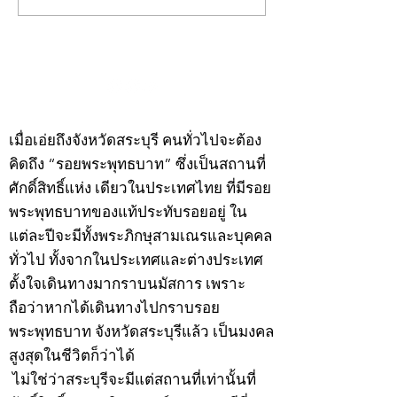
พระ"ประจำพุธที่ 29
พระ"ประจำอังคาร
กรกฎาคม 2569
กรกฎาคม 2569
©2020 by kampeenews. Proudly created with Wix.com
เมื่อเอ่ยถึงจังหวัดสระบุรี คนทั่วไปจะต้อง
คิดถึง “รอยพระพุทธบาท” ซึ่งเป็นสถานที่
ศักดิ์สิทธิ์แห่ง เดียวในประเทศไทย ที่มีรอย
พระพุทธบาทของแท้ประทับรอยอยู่ ใน
แต่ละปีจะมีทั้งพระภิกษุสามเณรและบุคคล
ทั่วไป ทั้งจากในประเทศและต่างประเทศ
ตั้งใจเดินทางมากราบนมัสการ เพราะ
ถือว่าหากได้เดินทางไปกราบรอย
พระพุทธบาท จังหวัดสระบุรีแล้ว เป็นมงคล
สูงสุดในชีวิตก็ว่าได้
ไม่ใช่ว่าสระบุรีจะมีแต่สถานที่เท่านั้นที่