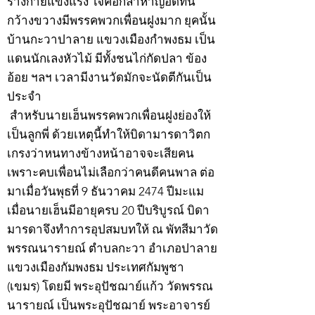
ร่างกายแข็งแรง ใจคอกล้าหาญอดทน
กว้างขวางมีพรรคพวกเพื่อนฝูงมาก ยุคนั้น
บ้านกะวาปาลาย แขวงเมืองกำพงธม เป็น
แดนนักเลงหัวไม้ มีทั้งชนไก่กัดปลา ข้อง
อ้อย ฯลฯ เวลามีงานวัดมักจะนัดตีกันเป็น
ประจำ
สำหรับนายเฮ็นพรรคพวกเพื่อนฝูงย่องให้
เป็นลูกพี่ ด้วยเหตุนี้ทำให้บิดามารดาวิตก
เกรงว่าหนทางข้างหน้าอาจจะเสียคน
เพราะคบเพื่อนไม่เลือกว่าคนดีคนพาล ต่อ
มาเมื่อวันพุธที่ 9 ธันวาคม 2474 ปีมะแม
เมื่อนายเฮ็นมีอายุครบ 20 ปีบริบูรณ์ บิดา
มารดาจึงทำการอุปสมบทให้ ณ พัทสีมาวัด
พรรณนารายณ์ ตำบลกะวา อำเภอปาลาย
แขวงเมืองกัมพงธม ประเทศกัมพูชา
(เขมร) โดยมี พระอุปัชฌาย์แก้ว วัดพรรณ
นารายณ์ เป็นพระอุปัชฌาย์ พระอาจารย์