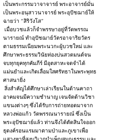
เป็นพระกรรมวาจาจารย์ พระอาจารย์มั่น
เป็นพระอนุสาวนาจารย์ พระอุปัชฌาย์ให้
ฉายว่า “สิริวังโส”
เมื่อบวชแล้วก็จำพรรษาอยู่ที่วัดพรรณ
นารายณ์ ทำอุปัชฌาย์วัตรอาจาริยวัตร
ตามธรรมเนียมพระนวกะผู้บวชใหม่ และ
ศึกษาพระธรรมวินัยท่องบ่นสวดมนต์จน
จบทุกยุคทุกคัมภีร์ มีอุตสาหะจดจำได้
แม่นยำและเกิดเลื่อมใสศรัทธาในพระพุทธ
ศาสนายิ่ง
สิ่งสำคัญได้ศึกษาเล่าเรียนในด้านคาถา
อาคมจนมีความชำนาญ เจนจัดด้านวิชา
แขนงต่างๆ ซึ่งได้รับการถ่ายทอดมาจาก
หลวงพ่อแก้ว วัดพรรณนารายณ์ ซึ่งเป็น
พระอุปัชฌาย์แล้ว ท่านจึงได้ตัดสินใจออก
ธุดงค์รอนแรมมาตามป่าและภูเขาเพื่อ
แสวงหาที่สงบวิเวกบำเพ็ญสมณธรรม และ