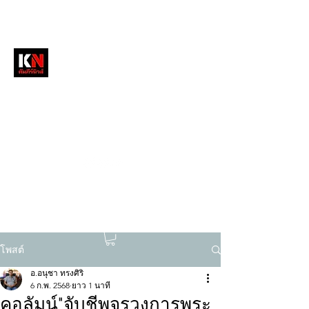
หนังสือพิมพ์คัมภีร์นิวส์
สื่อลึกวงการสงฆ์ เจาะตรงพระเครื่องดัง
tukompee07@gmail.com
0614034151
โพสต์
อ.อนุชา ทรงศิริ
6 ก.พ. 2568
ยาว 1 นาที
คอลัมน์"จับชีพจรวงการพระ