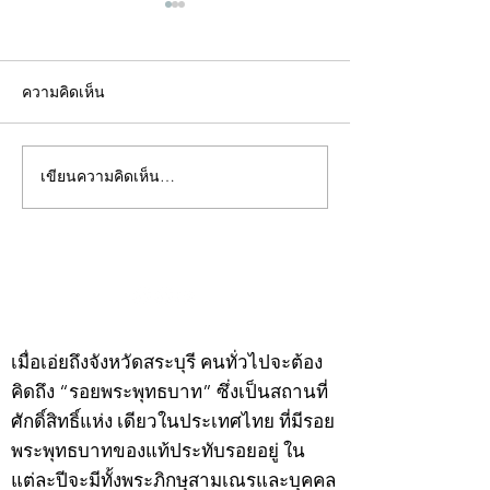
ความคิดเห็น
เขียนความคิดเห็น…
คอลัมน์"จับชีพจรวงการ
คอลัมน์"จับชีพจ
พระ"ประจำพุธที่ 29
พระ"ประจำอังคาร
กรกฎาคม 2569
กรกฎาคม 2569
©2020 by kampeenews. Proudly created with Wix.com
เมื่อเอ่ยถึงจังหวัดสระบุรี คนทั่วไปจะต้อง
คิดถึง “รอยพระพุทธบาท” ซึ่งเป็นสถานที่
ศักดิ์สิทธิ์แห่ง เดียวในประเทศไทย ที่มีรอย
พระพุทธบาทของแท้ประทับรอยอยู่ ใน
แต่ละปีจะมีทั้งพระภิกษุสามเณรและบุคคล