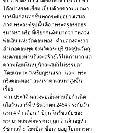
ข้อวัตรงดงามยิ่ง โดยเฉพาะวางอุเบกขา
ได้อย่างยอดเยี่ยม เปี่ยมด้วยความเมตตา
บารมีแก่คนทุกชั้นทุกกระดับอย่างเสมอ
ภาค พระสงฆ์รูปนั้นคือ “พระครูอรรถธร
รมาทร” หรือ ที่เรียกกันติดปากว่า “หลวง
พ่อเฮ็น แห่งวัดดอนทอง” ตำบลดงตะงาว
อำเภอดอนพุด จังหวัดสระบุรี ปัจจุบันวัตถุ
มงคลของท่านถึงจะสร้างไว้ไม่เก่ามาก แต่
ความนิยมในหมู่นักสะสมก็ไม่ธรรมดา
โดยเฉพาะ “เหรียญรุ่นแรก” และ “พระ
กริ่งดอนทอง” สนนราคาเล่นหาสูงขึ้น
เรื่อย
ตามประวัติ หลวงพ่อเฮ็นท่านถือกำเนิด
เมื่อวันเสาร์ที่ 9 ธันวาคม 2454 ตรงกับวัน
แรม 4 ค่ำ เดือน 1 ปีกุน ในรัชสมัยของ
พระบาทสมเด็จพระมงกุฎเกล้าเจ้าอยู่หัว
รัชกาลที่ 6 โยมบิดาชื่อนายอยู่ โยมมารดา