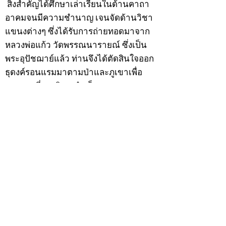
สิ่งสำคัญได้ศึกษาเล่าเรียนในด้านคาถา
อาคมจนมีความชำนาญ เจนจัดด้านวิชา
แขนงต่างๆ ซึ่งได้รับการถ่ายทอดมาจาก
หลวงพ่อแก้ว วัดพรรณนารายณ์ ซึ่งเป็น
พระอุปัชฌาย์แล้ว ท่านจึงได้ตัดสินใจออก
ธุดงค์รอนแรมมาตามป่าและภูเขาเพื่อ
แสวงหาที่สงบวิเวกบำเพ็ญสมณธรรม และ
ปฏิบัติสมถวิปัสสนากัมมัฏฐาน
ต่อมาได้อยู่จำพรรษาที่ “วัดดอนทอง”
เมื่อปี 2479 ระหว่างจำพรรษาอยู่ที่นั่นได้
เป็นที่ศรัทธาของชาวบ้านดอนทองมาก
ด้วยมีศีลาจารวัตรงดงาม ครั้นเมื่อ หลวง
พ่อแพ เจ้าอาวาสวัดดอนทอง มรณภาพลง
ชาวบ้านได้นิมนต์หลวงพ่อเฮ็น ดำรง
ตำแหน่งเจ้าอาวาสสืบต่อมา ปี 2535 ได้
รับพระราชทานเลื่อนสมณศักดิ์เป็นพระครู
สัญญาบัตรที่ “พระครูอรรถธรรมทร”