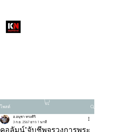
หนังสือพิมพ์คัมภีร์นิวส์
สื่อลึกวงการสงฆ์ เจาะตรงพระเครื่องดัง
tukompee07@gmail.com
0614034151
โพสต์
อ.อนุชา ทรงศิริ
3 ก.ย. 2567
ยาว 1 นาที
คอลัมน์"จับชีพจรวงการพระ