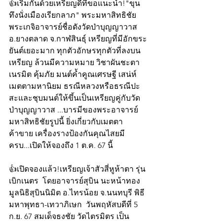
👍เริ่มกันด้วยเหรียญดีที่ขอแนะนำ!"ขุน
ทึงนั่งเมืองเรียกลาภ" พระมหาสิทธิชัย 
พระเกจิอาจารย์ชื่อดังวัดป่าบุญญาวาส 
อ.ยางตลาด จ.กาฬสินธุ์ เหรียญที่มีอักขระ
ยันต์เยอะมาก ทุกตัวอักษรทุกตัวที่ลงบน
เหรียญ ล้วนมีความหมาย วิชาผันชะตา 
เนรมิต คุ้มภัย มนต์ค้ำคูณเศรษฐี เสน่ห์
เมตตามหานิยม ธรณีหลวงหรือธรณีปะ
สะและชุบมนต์ให้ขึ้นเป็นเหรียญคู่กับวัด
ป่าบุญญาวาส ...บารมีของพระอาจารย์
มหาสิทธิชัยรูปนี้ ยิ่งเกี่ยวกับเมตตา 
ค้าขาย เครื่องรางป้องกันคุณไสยมี
ครบ...เปิดให้จองถึง 1 ต.ค. 67 นี้ 
👍เปิดจองแล้ว!เหรียญเจ้าสัวสี่หูห้าตา รุ่น
เบิกเนตร  โดยอาจารย์สุบิน นะหน้าทอง 
มูลนิธิสุบินนิมิต อ.ไทรน้อย จ.นนทบุรี พิธี
มหาพุทธา-เทวาภิเษก  วันพฤหัสบดีที่ 5 
ก.ย. 67 สมเด็จธงชัย วัดไตรมิตร เป็น