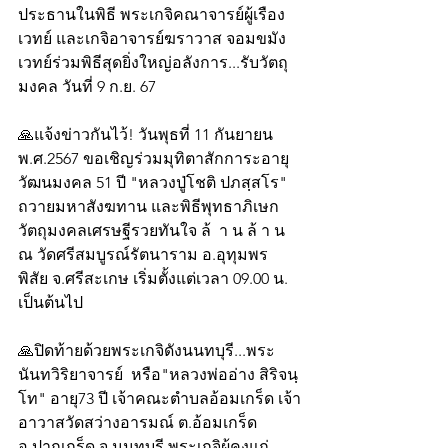
ประธานในพิธี พระเกจิคณาจารย์ผู้เรือง
เวทย์ และเกจิอาจารย์ฆราวาส จอมขมัง
เวทย์ร่วมพิธีสุดยิ่งใหญ่อลังการ...รับวัตถุ
มงคล วันที่ 9 ก.ย. 67
🙏แจ้งข่าวกันไว้! วันพุธที่ 11 กันยายน 
พ.ศ.2567 ขอเชิญร่วมมุทิตาสักการะอายุ
วัฒนมงคล 51 ปี "หลวงปู่โชติ ปภสฺสโร" 
ถวายมหาสังฆทาน และพิธีพุทธาภิเษก 
วัตถุมงคลเศรษฐีรวยทันใจ ล้  า น ล้ า น
ณ วัดศรีสมบูรณ์รัตนาราม อ.อุทุมพร 
พิสัย จ.ศรีสะเกษ เริ่มตั้งแต่เวลา 09.00 น. 
เป็นต้นไป
🙏ปิดท้ายด้วยพระเกจิดังนนทบุรี...พระ
นันทวิริยาจารย์  หรือ"หลวงพ่ออ่าง สิริจนฺ
โท" อายุ73 ปี เจ้าคณะตำบลอ้อมเกร็ด เจ้า
อาวาสวัดสว่างอารมณ์ ต.อ้อมเกร็ด 
อ.ปากเกร็ด จ.นนทบุรี พระเกจิผู้คงแก่