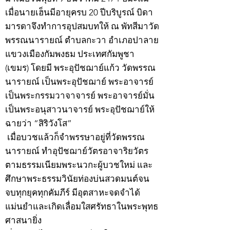
เมื่อนายเฮ็นมีอายุครบ 20 ปีบริบูรณ์ บิดา
มารดาจึงทำการอุปสมบทให้ ณ พัทสีมาวัด
พรรณนารายณ์ ตำบลกะวา อำเภอปาลาย
แขวงเมืองกัมพงธม ประเทศกัมพูชา
(เขมร) โดยมี พระอุปัชฌาย์แก้ว วัดพรรณ
นารายณ์ เป็นพระอุปัชฌาย์ พระอาจารย์
เป็นพระกรรมวาจาจารย์ พระอาจารย์มั่น
เป็นพระอนุสาวนาจารย์ พระอุปัชฌาย์ให้
ฉายว่า “สิริวังโส”
เมื่อบวชแล้วก็จำพรรษาอยู่ที่วัดพรรณ
นารายณ์ ทำอุปัชฌาย์วัตรอาจาริยวัตร
ตามธรรมเนียมพระนวกะผู้บวชใหม่ และ
ศึกษาพระธรรมวินัยท่องบ่นสวดมนต์จน
จบทุกยุคทุกคัมภีร์ มีอุตสาหะจดจำได้
แม่นยำและเกิดเลื่อมใสศรัทธาในพระพุทธ
ศาสนายิ่ง