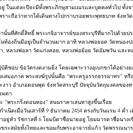
่ ในแต่ละปีจะมีทั้งพระภิกษุสามเณรและบุคคลทั่วไป ทั
พราะถือว่าหากได้เดินทางไปกราบรอยพระพุทธบาท จังหวัดสร
ท่านั้นที่ศักดิ์สิทธิ์ พระเกจิอาจารย์ของสระบุรีที่มากไปด้ว
ละในท้องถิ่นมีอยู่เป็นจำนวนมาก อาทิ หลวงพ่อยอด วัดหนอง
ตะเภา, หลวงพ่อลา วัดแก่งคอย, หลวงพ่อย้อย วัดอัมพวัน และ
©2020 by kampeenews. Proudly created with Wix.com
ฏิบัติชอบ ข้อวัตรงดงามยิ่ง โดยเฉพาะวางอุเบกขาได้อย่างย
างเสมอภาค พระสงฆ์รูปนั้นคือ “พระครูอรรถธรรมาทร” หรือ 
าว อำเภอดอนพุด จังหวัดสระบุรี ปัจจุบันวัตถุมงคลของท่า
รรมดา
 “พระกริ่งดอนทอง” สนนราคาเล่นหาสูงขึ้นเรื่อย
เนิดเมื่อวันเสาร์ที่ 9 ธันวาคม 2454 ตรงกับวันแรม 4 ค่ำ เ
ยู่หัว รัชกาลที่ 6 โยมบิดาชื่อนายอยู่ โยมมารดาชื่อนางเขี
อักขระสมัยทั้งไทยและขอมกับพระอาจารย์แก้ว วัดพรรณนาราย