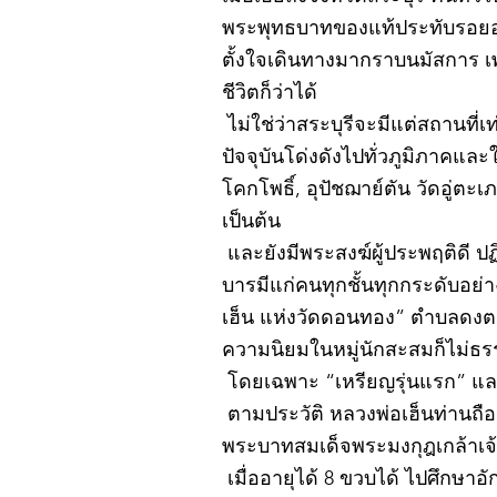
พระพุทธบาทของแท้ประทับรอยอยู
ตั้งใจเดินทางมากราบนมัสการ เ
ชีวิตก็ว่าได้
ไม่ใช่ว่าสระบุรีจะมีแต่สถานที่เ
ปัจจุบันโด่งดังไปทั่วภูมิภาคแ
โคกโพธิ์, อุปัชฌาย์ตัน วัดอู่
เป็นต้น
และยังมีพระสงฆ์ผู้ประพฤติดี ป
บารมีแก่คนทุกชั้นทุกกระดับอย่
เฮ็น แห่งวัดดอนทอง” ตำบลดงตะง
ความนิยมในหมู่นักสะสมก็ไม่ธ
โดยเฉพาะ “เหรียญรุ่นแรก” และ
ตามประวัติ หลวงพ่อเฮ็นท่านถือกำ
พระบาทสมเด็จพระมงกุฎเกล้าเจ้าอ
เมื่ออายุได้ 8 ขวบได้ ไปศึกษา