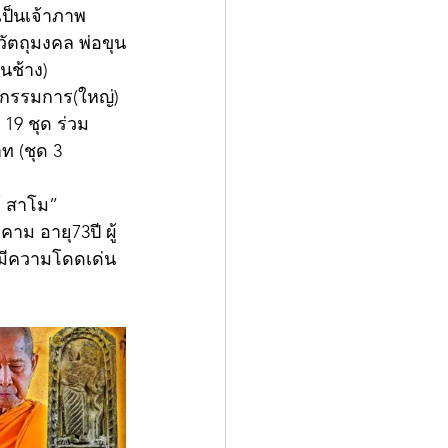
เป็นเจ้าภาพ
ัตถุมงคล พ่อขุน
นช้าง) 
ุดกรรมการ(ใหญ่) 
 19 ชุด ร่วม
ท (ชุด 3 
์ สาโม” 
ม อายุ73ปี ผู้
มีความโดดเด่น