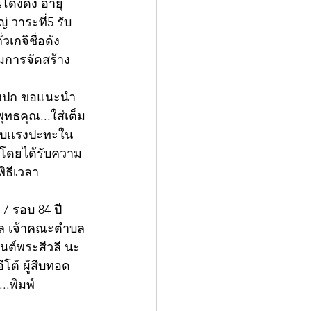
ด่งดัง อายุ
่ วาระที่5 รับ
เกจิชื่อดัง
วมการจัดสร้าง
ตรงปก ขอแนะนำ 
ุทธคุณ...ใส่เต็ม
รับเเรงปะทะใน
อ  โดยได้รับความ
พิธีเวลา
 7 รอบ 84 ปี 
มูล เจ้าคณะตำบล
ันต์พระสีวลี นะ
โต้ ผู้สืบทอด
..พิมพ์