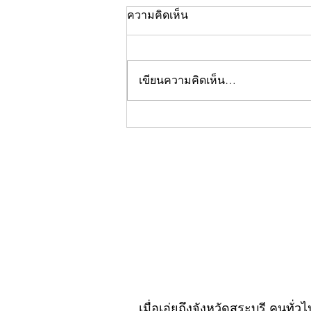
ความคิดเห็น
เขียนความคิดเห็น…
คอลัมน์"จับชีพจรวงการ
พระ"ประจำพฤหัสบดีที่ 30
กรกฎาคม 2569
เมื่อเอ่ยถึงจังหวัดสระบุรี คนทั่