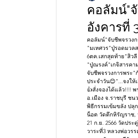
คอลัมน์"
อังคารที่
คอลัมน์"จับชีพจรวง
"มเหศวร"ปู่รอดมวลสา
6ตค.เสกสุดท้าย"สิวลี
"ปู่ณรงค์"เกจิสารค
จับชีพจรวงการพระ"กั
ประจำวัน😊"...จงให้เก
👍สั่งจองได้แล้ว!!! 
อ.เมือง จ.ราชบุรี ช
พิธีกรรมเข้มขลัง ปลุ
น็อต วัดตึกหิรัญราช
21 ก.ย. 2566 วัดประด
วาระที่3 หลวงพ่อวรร