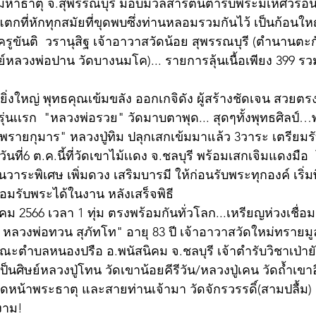
มหาธาตุ จ.สุพรรณบุรี มอบมวลสารต้นตำรับพระมเหศวรอันโ
ี่แตกที่หักทุกสมัยที่ขุดพบซึ่งท่านหลอมรวมกันไว้ เป็นก้อนใหญ
นติ  วรานุสิฐ เจ้าอาวาสวัดน้อย สุพรรณบุรี (ตำนานตะกั่ว
หลวงพ่อปาน วัดบางนมโค)... รายการลุ้นเนื้อเพียง​ 399​ ร
ยิ่งใหญ่ พุทธคุณเข้มขลัง ออกเกจิดัง ผู้สร้างชัดเจน สวย
 รุ่นเเรก  "หลวงพ่อรวย" วัดมาบตาพุด... สุดๆทั้งพุทธศิลป์…พ
รายกุมาร" หลวงปู่ทิม ปลุกเสกเข้มมาแล้ว 3วาระ เตรียม
 วันที่6 ต.ค.นี้ที่วัดเขาไม้เเดง จ.ชลบุรี พร้อมเสกเจิมแดงมื
วาระพิเศษ เพิ่มดวง เสริมบารมี ให้ก่อนรับพระทุกองค์ เริ่ม
อมรับพระได้ในงาน หลังเสร็จพิธี 
าคม 2566 เวลา 1 ทุ่ม ตรงพร้อมกันทั่วโลก...เหรียญห่วงเชื่อม
 หลวงพ่อทวน สุภัทโท" อายุ 83 ปี เจ้าอาวาสวัดใหม่ทราย
้าคณะตำบลหนองปรือ อ.พนัสนิคม จ.ชลบุรี เจ้าตำรับวิชาเป่าย
นศิษย์หลวงปู่โทน วัดเขาน้อยคีรีวัน/หลวงปู่เคน วัดถ้ำเขาอี
ดหน้าพระธาตุ และสายท่านเจ้ามา วัดจักรวรรดิ์(สามปลื้ม) .
ดงาม!