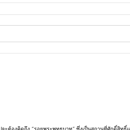
คอลัมน์"จับชีพจรวงการ
คอลั
พระ"ประจำพุธที่ 29 กรกฎาคม
พระ"
2569
กรก
วไปจะต้องคิดถึง “รอยพระพุทธบาท” ซึ่งเป็นสถานที่ศักดิ์สิทธ