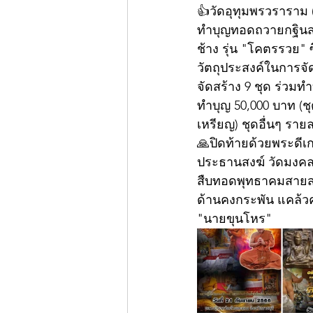
👍วัดอุทุมพรวราราม (
ทำบุญทอดถวายกฐินสาม
ช้าง รุ่น "โคตรรวย" ซ
วัตถุประสงค์ในการจัด
จัดสร้าง 9 ชุด ร่วมทำ
ทำบุญ 50,000 บาท (ชุด
เหรียญ) ชุดอื่นๆ รา
🙏ปิดท้ายด้วยพระดีเ
ประธานสงฆ์ วัดมงคลน
สืบทอดพุทธาคมสายสม
ด้านคงกระพัน แคล้วค
"นายขุนโหร"