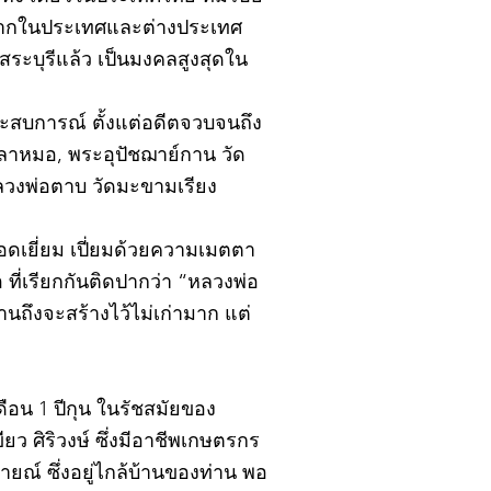
้งจากในประเทศและต่างประเทศ
ะบุรีแล้ว เป็นมงคลสูงสุดใน
ยประสบการณ์ ตั้งแต่อดีตจวบจนถึง
ปลาหมอ, พระอุปัชฌาย์กาน วัด
หลวงพ่อตาบ วัดมะขามเรียง
อดเยี่ยม เปี่ยมด้วยความเมตตา
ที่เรียกกันติดปากว่า “หลวงพ่อ
นถึงจะสร้างไว้ไม่เก่ามาก แต่
ดือน 1 ปีกุน ในรัชสมัยของ
ยว ศิริวงษ์ ซึ่งมีอาชีพเกษตรกร
ณ์ ซึ่งอยู่ไกล้บ้านของท่าน พอ