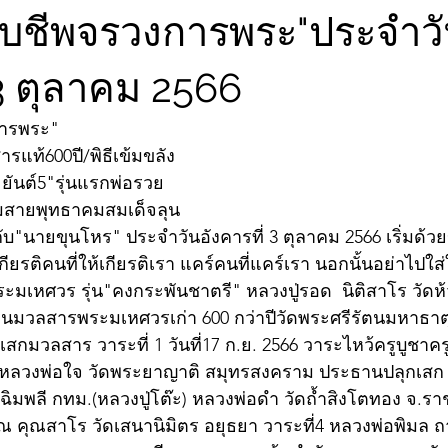
จับชีพจรวงการพระ"ประจำว
 3 ตุลาคม 2566
การพระ"
รแท้600ปี/พิธีเข้มขลัง
 ยันต์5"รุ่นแรกพ่อรวย
ามสายพุทธาคมสมเด็จลุน
บ"นายขุนโหร" ประจำวันอังคารที่ 3 ตุลาคม 2566 เริ่มด้ว
ียรติคนที่ให้เกียรติเรา แคร์คนที่แคร์เรา นอกนั้นอย่าไปใส่
พระมเหศวร รุ่น"คงกระพันชาตรี" หลวงปู่รอด  นิติสาโร วัด
นวนมวลสารพระมเหศวรเก่า 600 กว่าปีวัดพระศรีรัตนมหาธาตุ
กเสกมวลสาร วาระที่ 1 วันที่17 ก.ย. 2566 วาระไหว้ครูบูชา
, หลวงพ่อใจ วัดพระยาญาติ สมุทรสงคราม ประธานปลุกเสก วาร
ู่ฉิมพลี กทม.(หลวงปู่โต๊ะ) หลวงพ่อดำ วัดถ้ำสิงโตทอง จ.ราช
ณ คุณสาโร วัดเสนานิมิตร อยุธยา วาระที่4 หลวงพ่อพิมล ถ