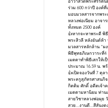
อาวาสวัดพระศรีรัตน
ร่วม 600 กว่าปี องค์ท
มอบมวลสารจากพระครูขั
หลวงพ่อเนียม อาจารย์
ทั้งหมด 2500 องค์
👍หากจะหาพระดี พิธี
พระสิวลี หลังยันต์ห้า
มวลสารหลักล้าน "ผงพ
พิธีพุทธภิเษกวาระที่4
เมตตาทำพิธีเสกให้เป็น
ประมาณ 16.59 น. พร้
👍เปิดจองวันที่ 7 ตุล
พระครูสุภัทรศาสนกิจ
กิตติม ศักดิ์ อดีตเจ
เมตตามหานิยม ท่านเป็
สายวิชาหลวงพ่อผุย วั
สวย...งานดี...สีสันง