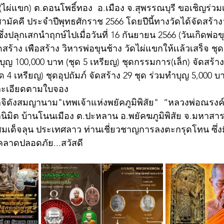
ไผ่แขก) ต.ดอนโพธิ์ทอง  อ.เมือง จ.สุพรรณบุรี ขอเชิญร่วม
ัคคี ประจำปีพุทธศักราช 2566 โดยปีนี้ทางวัดได้จัดสร้างว
ึ่งปลุกเสกนำฤกษ์ไปเมื่อวันที่ 16 กันยายน 2566 (วันเกิดพ่อขุ
สร้าง เพือสร้าง วิหารพ่อขุนช้าง วัดไผ่แขกให้เเล้วเสร็จ ช
บุญ 100,000 บาท (ชุด 5 เหรียญ) ชุดกรรมการ(เล็ก) จัดสร้าง
 4 เหรียญ) ชุดอุปถัมภ์ จัดสร้าง 29 ชุด ร่วมทำบุญ 5,000 บา
ยละเอียดตามใบจอง
กจิดังสมญานาม"เทพเจ้าแห่งพยัคภูมิพิสัย"  “หลวงพ่อณรงค
ิมิต บ้านโนนเมือง ต.ปะหลาน อ.พยัคฆภูมิพิสัย จ.มหาสารคา
เด็จลุน ประเทศลาว ท่านเชี่ยวชาญการลงตะกรุดโทน ซึ่ง
ลาดปลอดภัย...สวัสดี