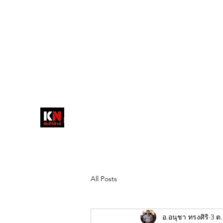
tukompee07@gmail.com
0614034151
หน้าหลัก
พระ
หนังสือพิมพ์คัมภีร์นิ
วส์
สื่อลึกวงการสงฆ์ เจาะตรงพระเครื่อง
ดัง
All Posts
อ.อนุชา ทรงศิริ
3 ต