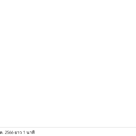
ขุนแผน khun paen
พระเก่าใหม่ยอดนิยม
ร้านพระเอกคัมภีร์
พระกริ
.ค. 2566
ยาว 1 นาที