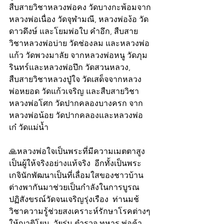
สืบสายวิชาหลวงพ่อคง วัดบางกะพ้อมจาก
หลวงพ่อเนื่อง วัดจุฬามณี, หลวงพ่อง้อ วัด
ดาวดึงษ์ และโยมพ่อใบ คำอึก, สืบสาย
วิชาหลวงพ่อบ่าย วัดช่องลม และหลวงพ่อ
แก้ว วัดพวงมาลัย จากหลวงพ่อหนู วัดภุม
รินทร์และหลวงพ่อปึก วัดสวนหลวง, 
สืบสายวิชาหลวงปู่ใจ วัดเสด็จจากหลวง
พ่อหยอด วัดแก้วเจริญ และสืบสายวิชา
หลวงพ่อโศก วัดปากคลองบางครก จาก
หลวงพ่อน้อย วัดปากคลองและหลวงพ่อ
เก๋ วัดแม่น้ำ
🙏หลวงพ่อใจเป็นพระที่มีความเมตตาสูง 
เป็นผู้ให้จริงอย่างแท้จริง  อีกทั้งเป็นพระ
เกจินักพัฒนาเป็นที่เลื่อมใสของชาวบ้าน 
ต่างพากันมาช่วยเป็นกำลังในการบูรณ
ปฏิสังขรณ์วัดจนเจริญรุ่งเรือง  ท่านมช้
วิชาความรู้ช่วยสงเคราะห์รักษาโรคต่างๆ
ให้ญาติโยม  วัยรุ่น ตำรวจ ทหาร พ่อค้า