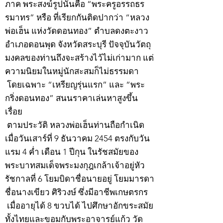
ภาค พระสงฆ์รูปนั้นคือ “พระครูอรรถธร
รมาทร” หรือ ที่เรียกกันติดปากว่า “หลวง
พ่อเฮ็น แห่งวัดดอนทอง” ตำบลดงตะงาว
อำเภอดอนพุด จังหวัดสระบุรี ปัจจุบันวัตถุ
มงคลของท่านถึงจะสร้างไว้ไม่เก่ามาก แต่
ความนิยมในหมู่นักสะสมก็ไม่ธรรมดา
โดยเฉพาะ “เหรียญรุ่นแรก” และ “พระ
กริ่งดอนทอง” สนนราคาเล่นหาสูงขึ้น
เรื่อย
ตามประวัติ หลวงพ่อเฮ็นท่านถือกำเนิด
เมื่อวันเสาร์ที่ 9 ธันวาคม 2454 ตรงกับวัน
แรม 4 ค่ำ เดือน 1 ปีกุน ในรัชสมัยของ
พระบาทสมเด็จพระมงกุฎเกล้าเจ้าอยู่หัว
รัชกาลที่ 6 โยมบิดาชื่อนายอยู่ โยมมารดา
ชื่อนางเขียว ศิริวงษ์ ซึ่งมีอาชีพเกษตรกร
เมื่ออายุได้ 8 ขวบได้ ไปศึกษาอักขระสมัย
ทั้งไทยและขอมกับพระอาจารย์แก้ว วัด