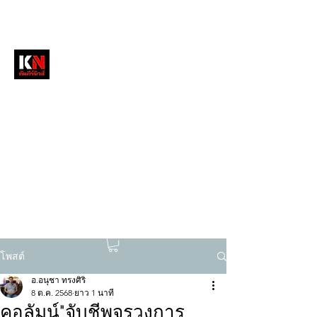
หนังสือพิมพ์คัมภีร์นิวส์
สื่อลึกวงการสงฆ์ เจาะตรงพระเครื่องดัง
tukompee07@gmail.com
0614034151
โพสต์
อ.อนุชา ทรงศิริ
8 ต.ค. 2568
ยาว 1 นาที
คอลัมน์"จับชีพจรวงการ