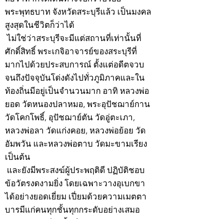
พระพุทธบาท จังหวัดสระบุรีแล้ว เป็นมงคล
สูงสุดในชีวิตก็ว่าได้
ไม่ใช่ว่าสระบุรีจะมีแต่สถานที่เท่านั้นที่
ศักดิ์สิทธิ์ พระเกจิอาจารย์ของสระบุรีที่
มากไปด้วยประสบการณ์ ตั้งแต่อดีตจวบ
จนถึงปัจจุบันโด่งดังไปทั่วภูมิภาคและใน
ท้องถิ่นมีอยู่เป็นจำนวนมาก อาทิ หลวงพ่อ
ยอด วัดหนองปลาหมอ, พระอุปัชฌาย์กาน
วัดโคกโพธิ์, อุปัชฌาย์ตัน วัดอู่ตะเภา,
หลวงพ่อลา วัดแก่งคอย, หลวงพ่อย้อย วัด
อัมพวัน และหลวงพ่อตาบ วัดมะขามเรียง
เป็นต้น
และยังมีพระสงฆ์ผู้ประพฤติดี ปฏิบัติชอบ
ข้อวัตรงดงามยิ่ง โดยเฉพาะวางอุเบกขา
ได้อย่างยอดเยี่ยม เปี่ยมด้วยความเมตตา
บารมีแก่คนทุกชั้นทุกกระดับอย่างเสมอ