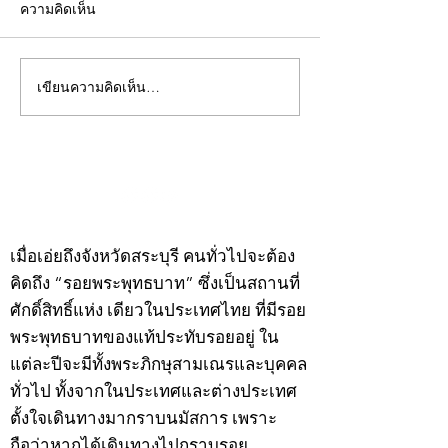
ความคิดเห็น
เขียนความคิดเห็น…
คอลัมน์"จับชีพจรวงการ
คอลัมน์"จับชีพจ
พระ"ประจำพุธที่ 29
พระ"ประจำอังคาร
กรกฎาคม 2569
กรกฎาคม 2569
©2020 by kampeenews. Proudly created with Wix.com
เมื่อเอ่ยถึงจังหวัดสระบุรี คนทั่วไปจะต้อง
คิดถึง “รอยพระพุทธบาท” ซึ่งเป็นสถานที่
ศักดิ์สิทธิ์แห่ง เดียวในประเทศไทย ที่มีรอย
พระพุทธบาทของแท้ประทับรอยอยู่ ใน
แต่ละปีจะมีทั้งพระภิกษุสามเณรและบุคคล
ทั่วไป ทั้งจากในประเทศและต่างประเทศ
ตั้งใจเดินทางมากราบนมัสการ เพราะ
ถือว่าหากได้เดินทางไปกราบรอย