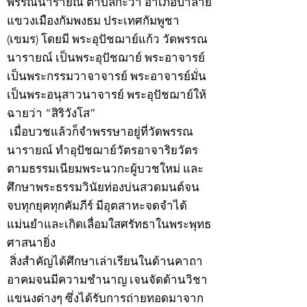
พรรณนารายณ์ ตำบลกะวา อำเภอปาลาย
แขวงเมืองกัมพงธม ประเทศกัมพูชา
(เขมร) โดยมี พระอุปัชฌาย์แก้ว วัดพรรณ
นารายณ์ เป็นพระอุปัชฌาย์ พระอาจารย์
เป็นพระกรรมวาจาจารย์ พระอาจารย์มั่น
เป็นพระอนุสาวนาจารย์ พระอุปัชฌาย์ให้
ฉายว่า “สิริวังโส”
เมื่อบวชแล้วก็จำพรรษาอยู่ที่วัดพรรณ
นารายณ์ ทำอุปัชฌาย์วัตรอาจาริยวัตร
ตามธรรมเนียมพระนวกะผู้บวชใหม่ และ
ศึกษาพระธรรมวินัยท่องบ่นสวดมนต์จน
จบทุกยุคทุกคัมภีร์ มีอุตสาหะจดจำได้
แม่นยำและเกิดเลื่อมใสศรัทธาในพระพุทธ
ศาสนายิ่ง
สิ่งสำคัญได้ศึกษาเล่าเรียนในด้านคาถา
อาคมจนมีความชำนาญ เจนจัดด้านวิชา
แขนงต่างๆ ซึ่งได้รับการถ่ายทอดมาจาก