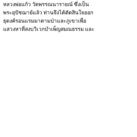
หลวงพ่อแก้ว วัดพรรณนารายณ์ ซึ่งเป็น
พระอุปัชฌาย์แล้ว ท่านจึงได้ตัดสินใจออก
ธุดงค์รอนแรมมาตามป่าและภูเขาเพื่อ
แสวงหาที่สงบวิเวกบำเพ็ญสมณธรรม และ
ปฏิบัติสมถวิปัสสนากัมมัฏฐาน
ต่อมาได้อยู่จำพรรษาที่ “วัดดอนทอง”
เมื่อปี 2479 ระหว่างจำพรรษาอยู่ที่นั่นได้
เป็นที่ศรัทธาของชาวบ้านดอนทองมาก
ด้วยมีศีลาจารวัตรงดงาม ครั้นเมื่อ หลวง
พ่อแพ เจ้าอาวาสวัดดอนทอง มรณภาพลง
ชาวบ้านได้นิมนต์หลวงพ่อเฮ็น ดำรง
ตำแหน่งเจ้าอาวาสสืบต่อมา ปี 2535 ได้
รับพระราชทานเลื่อนสมณศักดิ์เป็นพระครู
สัญญาบัตรที่ “พระครูอรรถธรรมทร”
หลวงพ่อเฮ็น ได้สร้างมงคลวัตถุไว้หลาย
รุ่นหลายแบบ อาทิ ผ้ายันต์อุษาสวรรค์ มี
พุทธคุณโดดเด่นด้านเมตตามหานิยม มี