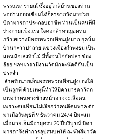
พรรณนารายณ์ ซึ่งอยู่ไกล้บ้านของท่าน
พออ่านออกเขียนได้ก็ลาจากวัดมาช่วย
บิดามารดาประกอบอาชีพ ท่านเป็นคนที่มี
ร่างกายแข็งแรง ใจคอกล้าหาญอดทน
กว้างขวางมีพรรคพวกเพื่อนฝูงมาก ยุคนั้น
บ้านกะวาปาลาย แขวงเมืองกำพงธม เป็น
แดนนักเลงหัวไม้ มีทั้งชนไก่กัดปลา ข้อง
อ้อย ฯลฯ เวลามีงานวัดมักจะนัดตีกันเป็น
ประจำ
สำหรับนายเฮ็นพรรคพวกเพื่อนฝูงย่องให้
เป็นลูกพี่ ด้วยเหตุนี้ทำให้บิดามารดาวิตก
เกรงว่าหนทางข้างหน้าอาจจะเสียคน
เพราะคบเพื่อนไม่เลือกว่าคนดีคนพาล ต่อ
มาเมื่อวันพุธที่ 9 ธันวาคม 2474 ปีมะแม
เมื่อนายเฮ็นมีอายุครบ 20 ปีบริบูรณ์ บิดา
มารดาจึงทำการอุปสมบทให้ ณ พัทสีมาวัด