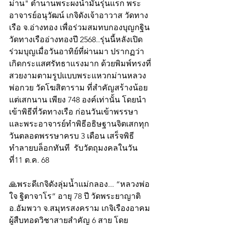
ม่าน" ตำนานพระผงน้ำมันรุ่นแรก พระ
อาจารย์อนุวัฒน์ เกจิดังเจ้าอาวาส วัดทาง
เรือ จ.อ่างทอง เพื่อร่วมสมทบกองบุญกฐิน
วัดทางเรืออ่างทองปี 2568..รุ่นนี้หลังเปิด
ร่วมบุญเมื่อวันอาทิย์ที่ผ่านมา ปรากฏว่า
เกิดกระแสศรัทธาแรงมาก ด้วยพิมพ์ทรงที่
สวยงามตามรูปแบบพระแหวกม่านหลวง
พ่อกวย วัดโฆสิตาราม ที่สำคัญสร้างน้อย 
แต่เสกนาน เพียง 748 องค์เท่านั้น โดยนำ
เข้าพิธีที่วัดทางเรือ ก่อนวันเข้าพรรษา
และพระอาจารย์ทำพิธีอธิษฐานจิตเสกทุก
วันตลอดพรรษาครบ 3 เดือน เสร็จพิธี
ทำลายบล็อกทันที  รับวัตถุมงคลในวัน
ที่11 ต.ค. 68
🙏พระดีเกจิดังลุ่มน้ำแม่กลอง... “หลวงพ่อ
ใจ ฐิตาจาโร” อายุ 78 ปี วัดพระยาญาติ 
อ.อัมพวา จ.สมุทรสงคราม เกจิเรืองอาคม
ผู้สืบทอดวิชาสายสำคัญ 6 สาย โดย