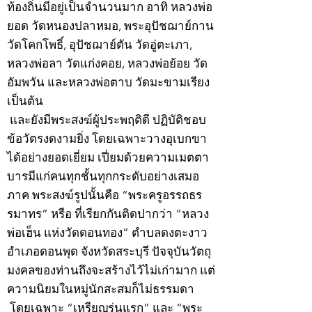
ท้องถิ่นมีอยู่เป็นจำนวนมาก อาทิ หลวงพ่อ
ยอด วัดหนองปลาหมอ, พระอุปัชฌาย์กาน
วัดโคกโพธิ์, อุปัชฌาย์ตัน วัดอู่ตะเภา,
หลวงพ่อลา วัดแก่งคอย, หลวงพ่อย้อย วัด
อัมพวัน และหลวงพ่อตาบ วัดมะขามเรียง
เป็นต้น
และยังมีพระสงฆ์ผู้ประพฤติดี ปฏิบัติชอบ
ข้อวัตรงดงามยิ่ง โดยเฉพาะวางอุเบกขา
ได้อย่างยอดเยี่ยม เปี่ยมด้วยความเมตตา
บารมีแก่คนทุกชั้นทุกกระดับอย่างเสมอ
ภาค พระสงฆ์รูปนั้นคือ “พระครูอรรถธร
รมาทร” หรือ ที่เรียกกันติดปากว่า “หลวง
พ่อเฮ็น แห่งวัดดอนทอง” ตำบลดงตะงาว
อำเภอดอนพุด จังหวัดสระบุรี ปัจจุบันวัตถุ
มงคลของท่านถึงจะสร้างไว้ไม่เก่ามาก แต่
ความนิยมในหมู่นักสะสมก็ไม่ธรรมดา
โดยเฉพาะ “เหรียญรุ่นแรก” และ “พระ