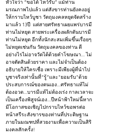
หัวใจว่า “ขอได้ ไหว้รับ” แม้ท่าน
มรณภาพไปแล้ว แต่สังขารท่านยังคงอยู่
ให้กราบไหว้บูชา วัตถุมงคลหยุดจัดสร้าง
มาแล้ว 13ปี  แต่สายศรัทธาเผยแพร่บารมี
ท่านไม่หยุด สายพระเครื่องผลักดันบารมี
ท่านไม่หยุด อีกทั้งนักสะสมเพิ่มขึ้นเรื่อยๆ
ไม่หยุดเช่นกัน วัตถุมงคลของท่าน ดี
อย่างไรไม่อาจวัดได้ด้วยคำโฆษณา... ไม่
อาจตัดสินด้วยราคา และไม่จำเป็นต้อง
อธิบายให้ใครเชื่อ เพราะมีเพียงผู้ที่นำไป
บูชาจริงเท่านั้นที่“รู้”และ"ยอมรับ"ด้วย
ประสบการณ์ของตนเอง...ศรัทธาแท้ไม่
ต้องอวด...บารมีแท้ไม่ต้องเร่ง กาลเวลาจะ
เป็นเครื่องพิสูจน์เอง...ปีหน้าฟ้าใหม่นี้หาก
มีโอกาสขอเชิญไปกราบไหว้ขอพรต่อ
หน้าสรีระสังขารของท่านที่ประดิษฐาน
ภายในมณฑปที่สวยงามเพื่อความเป็นสิริ
มงคลสักครั้ง!