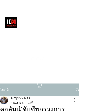
หนังสือพิมพ์คัมภีร์นิวส์
สื่อลึกวงการสงฆ์ เจาะตรงพระเครื่องดัง
tukompee07@gmail.com
0614034151
โพสต์
อ.อนุชา ทรงศิริ
4 ม.ค.
ยาว 1 นาที
คอลัมน์"จับชีพจรวงการ