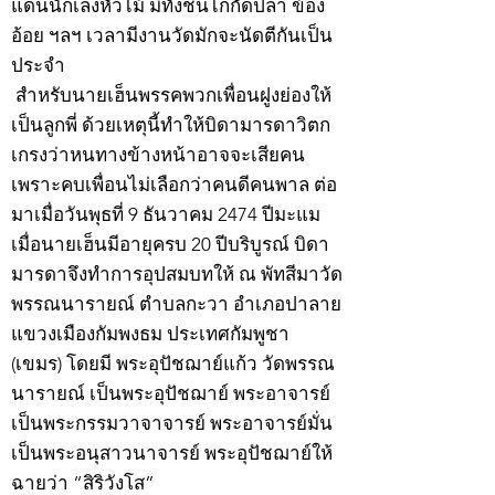
แดนนักเลงหัวไม้ มีทั้งชนไก่กัดปลา ข้อง
อ้อย ฯลฯ เวลามีงานวัดมักจะนัดตีกันเป็น
ประจำ
สำหรับนายเฮ็นพรรคพวกเพื่อนฝูงย่องให้
เป็นลูกพี่ ด้วยเหตุนี้ทำให้บิดามารดาวิตก
เกรงว่าหนทางข้างหน้าอาจจะเสียคน
เพราะคบเพื่อนไม่เลือกว่าคนดีคนพาล ต่อ
มาเมื่อวันพุธที่ 9 ธันวาคม 2474 ปีมะแม
เมื่อนายเฮ็นมีอายุครบ 20 ปีบริบูรณ์ บิดา
มารดาจึงทำการอุปสมบทให้ ณ พัทสีมาวัด
พรรณนารายณ์ ตำบลกะวา อำเภอปาลาย
แขวงเมืองกัมพงธม ประเทศกัมพูชา
(เขมร) โดยมี พระอุปัชฌาย์แก้ว วัดพรรณ
นารายณ์ เป็นพระอุปัชฌาย์ พระอาจารย์
เป็นพระกรรมวาจาจารย์ พระอาจารย์มั่น
เป็นพระอนุสาวนาจารย์ พระอุปัชฌาย์ให้
ฉายว่า “สิริวังโส”