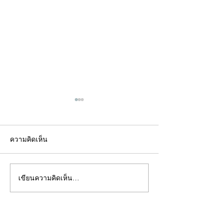
ความคิดเห็น
เขียนความคิดเห็น…
คอลัมน์"จับชีพจรวงการ
คอลัมน์"จับชีพจ
พระ"ประจำพุธที่ 29
พระ"ประจำอังคาร
กรกฎาคม 2569
กรกฎาคม 2569