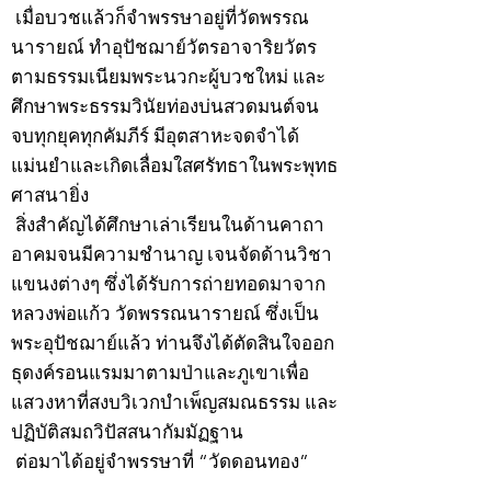
เมื่อบวชแล้วก็จำพรรษาอยู่ที่วัดพรรณ
นารายณ์ ทำอุปัชฌาย์วัตรอาจาริยวัตร
ตามธรรมเนียมพระนวกะผู้บวชใหม่ และ
ศึกษาพระธรรมวินัยท่องบ่นสวดมนต์จน
จบทุกยุคทุกคัมภีร์ มีอุตสาหะจดจำได้
แม่นยำและเกิดเลื่อมใสศรัทธาในพระพุทธ
ศาสนายิ่ง
สิ่งสำคัญได้ศึกษาเล่าเรียนในด้านคาถา
อาคมจนมีความชำนาญ เจนจัดด้านวิชา
แขนงต่างๆ ซึ่งได้รับการถ่ายทอดมาจาก
หลวงพ่อแก้ว วัดพรรณนารายณ์ ซึ่งเป็น
พระอุปัชฌาย์แล้ว ท่านจึงได้ตัดสินใจออก
ธุดงค์รอนแรมมาตามป่าและภูเขาเพื่อ
แสวงหาที่สงบวิเวกบำเพ็ญสมณธรรม และ
ปฏิบัติสมถวิปัสสนากัมมัฏฐาน
ต่อมาได้อยู่จำพรรษาที่ “วัดดอนทอง”