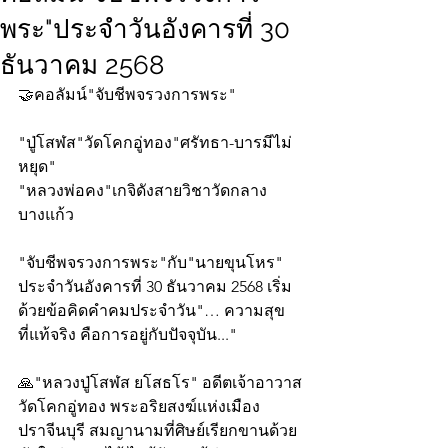
พระ"ประจำวันอังคารที่ 30
ธันวาคม 2568
🤝คอลัมน์"จับชีพจรวงการพระ"
"ปู่โสฬส"วัดโคกอู่ทอง"ศรัทธา-บารมีไม่
หยุด"
"หลวงพ่อคง"เกจิดังสายวิชาวัดกลาง
บางแก้ว
"จับชีพจรวงการพระ"กับ"นายขุนโหร" 
ประจำวันอังคารที่ 30 ธันวาคม 2568 เริ่ม
ด้วยข้อคิดคำคมประจำวัน"… ความสุข
ที่แท้จริง คือการอยู่กับปัจจุบัน..."
🙏"หลวงปู่โสฬส ยโสธโร" อดีตเจ้าอาวาส
วัดโคกอู่ทอง พระอริยสงฆ์แห่งเมือง
ปราจีนบุรี สมญานามที่ศิษย์เรียกขานด้วย