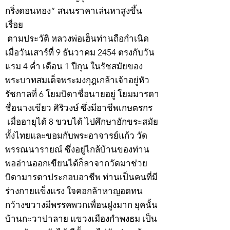
กริ่งดอนทอง” สนนราคาเล่นหาสูงขึ้น
เรื่อย
ตามประวัติ หลวงพ่อเฮ็นท่านถือกำเนิด
เมื่อวันเสาร์ที่ 9 ธันวาคม 2454 ตรงกับวัน
แรม 4 ค่ำ เดือน 1 ปีกุน ในรัชสมัยของ
พระบาทสมเด็จพระมงกุฎเกล้าเจ้าอยู่หัว
รัชกาลที่ 6 โยมบิดาชื่อนายอยู่ โยมมารดา
ชื่อนางเขียว ศิริวงษ์ ซึ่งมีอาชีพเกษตรกร
เมื่ออายุได้ 8 ขวบได้ ไปศึกษาอักขระสมัย
ทั้งไทยและขอมกับพระอาจารย์แก้ว วัด
พรรณนารายณ์ ซึ่งอยู่ไกล้บ้านของท่าน
พออ่านออกเขียนได้ก็ลาจากวัดมาช่วย
บิดามารดาประกอบอาชีพ ท่านเป็นคนที่มี
ร่างกายแข็งแรง ใจคอกล้าหาญอดทน
กว้างขวางมีพรรคพวกเพื่อนฝูงมาก ยุคนั้น
บ้านกะวาปาลาย แขวงเมืองกำพงธม เป็น