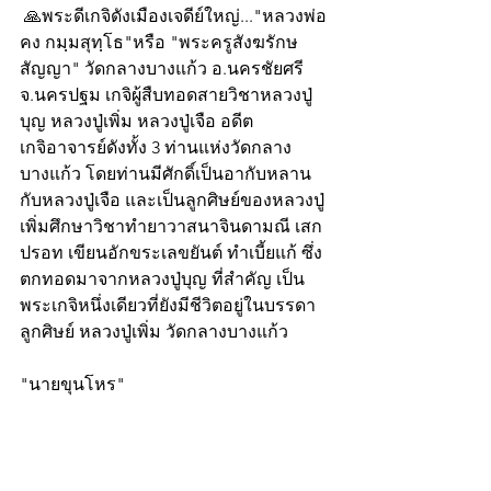
 🙏พระดีเกจิดังเมืองเจดีย์ใหญ่..."หลวงพ่อ
คง กมฺมสุทฺโธ"หรือ "พระครูสังฆรักษ
สัญญา" วัดกลางบางแก้ว อ.นครชัยศรี 
จ.นครปฐม เกจิผู้สืบทอดสายวิชาหลวงปู่
บุญ หลวงปู่เพิ่ม หลวงปู่เจือ อดีต
เกจิอาจารย์ดังทั้ง 3 ท่านแห่งวัดกลาง
บางแก้ว โดยท่านมีศักดิ์เป็นอากับหลาน
กับหลวงปู่เจือ และเป็นลูกศิษย์ของหลวงปู่
เพิ่มศึกษาวิชาทำยาวาสนาจินดามณี เสก
ปรอท เขียนอักขระเลขยันต์ ทำเบี้ยแก้ ซึ่ง
ตกทอดมาจากหลวงปู่บุญ ที่สำคัญ เป็น
พระเกจิหนึ่งเดียวที่ยังมีชีวิตอยู่ในบรรดา
ลูกศิษย์ หลวงปู่เพิ่ม วัดกลางบางแก้ว  
"นายขุนโหร"