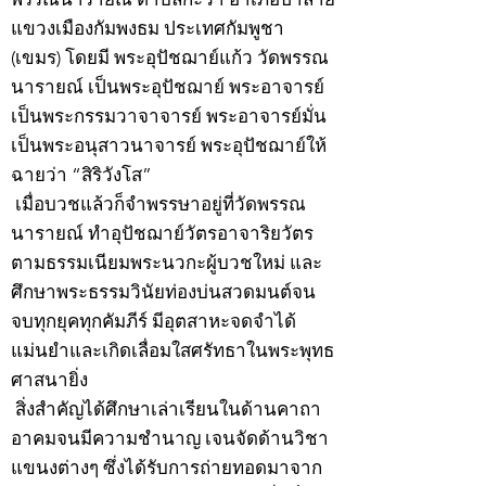
แขวงเมืองกัมพงธม ประเทศกัมพูชา
(เขมร) โดยมี พระอุปัชฌาย์แก้ว วัดพรรณ
นารายณ์ เป็นพระอุปัชฌาย์ พระอาจารย์
เป็นพระกรรมวาจาจารย์ พระอาจารย์มั่น
เป็นพระอนุสาวนาจารย์ พระอุปัชฌาย์ให้
ฉายว่า “สิริวังโส”
เมื่อบวชแล้วก็จำพรรษาอยู่ที่วัดพรรณ
นารายณ์ ทำอุปัชฌาย์วัตรอาจาริยวัตร
ตามธรรมเนียมพระนวกะผู้บวชใหม่ และ
ศึกษาพระธรรมวินัยท่องบ่นสวดมนต์จน
จบทุกยุคทุกคัมภีร์ มีอุตสาหะจดจำได้
แม่นยำและเกิดเลื่อมใสศรัทธาในพระพุทธ
ศาสนายิ่ง
สิ่งสำคัญได้ศึกษาเล่าเรียนในด้านคาถา
อาคมจนมีความชำนาญ เจนจัดด้านวิชา
แขนงต่างๆ ซึ่งได้รับการถ่ายทอดมาจาก