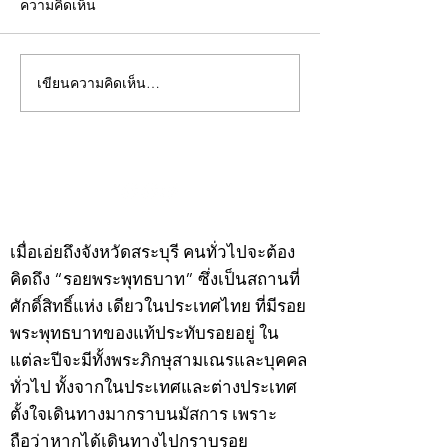
ความคิดเห็น
เขียนความคิดเห็น…
คอลัมน์"จับชีพจรวงการ
คอลัมน์"จับชีพจ
พระ"ประจำพุธที่ 29
พระ"ประจำอังคาร
กรกฎาคม 2569
กรกฎาคม 2569
©2020 by kampeenews. Proudly created with Wix.com
เมื่อเอ่ยถึงจังหวัดสระบุรี คนทั่วไปจะต้อง
คิดถึง “รอยพระพุทธบาท” ซึ่งเป็นสถานที่
ศักดิ์สิทธิ์แห่ง เดียวในประเทศไทย ที่มีรอย
พระพุทธบาทของแท้ประทับรอยอยู่ ใน
แต่ละปีจะมีทั้งพระภิกษุสามเณรและบุคคล
ทั่วไป ทั้งจากในประเทศและต่างประเทศ
ตั้งใจเดินทางมากราบนมัสการ เพราะ
ถือว่าหากได้เดินทางไปกราบรอย