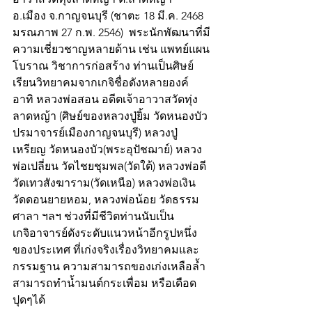
อ.เมือง จ.กาญจนบุรี (ชาตะ 18 มี.ค. 2468 
มรณภาพ 27 ก.พ. 2546)  พระนักพัฒนาที่มี
ความเชี่ยวชาญหลายด้าน เช่น แพทย์แผน
โบราณ วิชาการก่อสร้าง ท่านเป็นศิษย์
เรียนวิทยาคมจากเกจิชื่อดังหลายองค์ 
อาทิ หลวงพ่อสอน อดีตเจ้าอาวาสวัดทุ่ง
ลาดหญ้า (ศิษย์ของหลวงปู่ยิ้ม วัดหนองบัว 
ปรมาจารย์เมืองกาญจนบุรี) หลวงปู่
เหรียญ วัดหนองบัว(พระอุปัชฌาย์) หลวง
พ่อเปลี่ยน วัดไชยชุมพล(วัดใต้) หลวงพ่อดี 
วัดเทวสังฆาราม(วัดเหนือ) หลวงพ่อเงิน 
วัดดอนยายหอม, หลวงพ่อน้อย วัดธรรม
ศาลา ฯลฯ ช่วงที่มีชีวิตท่านนับเป็น
เกจิอาจารย์ดังระดับแนวหน้าอีกรูปหนึ่ง
ของประเทศ ที่เก่งจริงเรื่องวิทยาคมและ
กรรมฐาน ความสามารถของเก่งเหลือล้ำ
สามารถทำน้ำมนต์กระเพื่อม หรือเดือด
ปุดๆได้