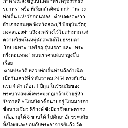
ภาค พระสงฆ์รูปนั้นคือ “พระครูอรรถธร
รมาทร” หรือ ที่เรียกกันติดปากว่า “หลวง
พ่อเฮ็น แห่งวัดดอนทอง” ตำบลดงตะงาว
อำเภอดอนพุด จังหวัดสระบุรี ปัจจุบันวัตถุ
มงคลของท่านถึงจะสร้างไว้ไม่เก่ามาก แต่
ความนิยมในหมู่นักสะสมก็ไม่ธรรมดา
โดยเฉพาะ “เหรียญรุ่นแรก” และ “พระ
กริ่งดอนทอง” สนนราคาเล่นหาสูงขึ้น
เรื่อย
ตามประวัติ หลวงพ่อเฮ็นท่านถือกำเนิด
เมื่อวันเสาร์ที่ 9 ธันวาคม 2454 ตรงกับวัน
แรม 4 ค่ำ เดือน 1 ปีกุน ในรัชสมัยของ
พระบาทสมเด็จพระมงกุฎเกล้าเจ้าอยู่หัว
รัชกาลที่ 6 โยมบิดาชื่อนายอยู่ โยมมารดา
ชื่อนางเขียว ศิริวงษ์ ซึ่งมีอาชีพเกษตรกร
เมื่ออายุได้ 8 ขวบได้ ไปศึกษาอักขระสมัย
ทั้งไทยและขอมกับพระอาจารย์แก้ว วัด