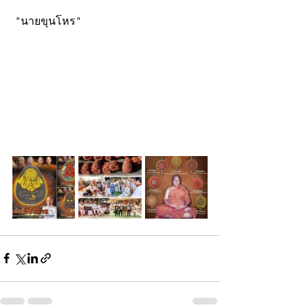
 "นายขุนโหร"