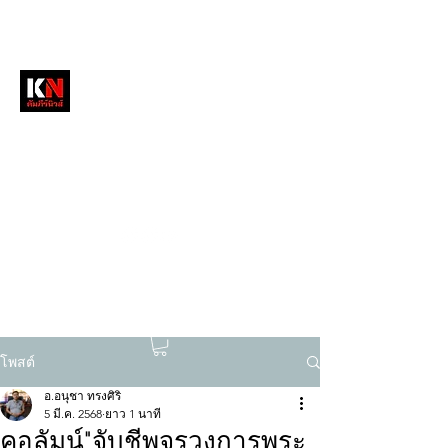
หนังสือพิมพ์คัมภีร์นิวส์
สื่อลึกวงการสงฆ์ เจาะตรงพระเครื่องดัง
tukompee07@gmail.com
0614034151
โพสต์
อ.อนุชา ทรงศิริ
5 มี.ค. 2568
ยาว 1 นาที
คอลัมน์"จับชีพจรวงการพระ