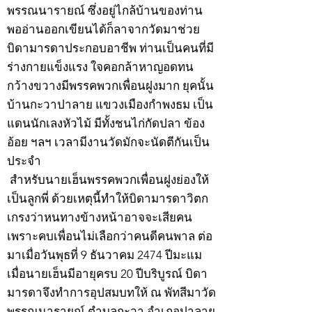
พรรณนารายณ์ ซึ่งอยู่ไกล้บ้านของท่าน
พออ่านออกเขียนได้ก็ลาจากวัดมาช่วย
บิดามารดาประกอบอาชีพ ท่านเป็นคนที่มี
ร่างกายแข็งแรง ใจคอกล้าหาญอดทน
กว้างขวางมีพรรคพวกเพื่อนฝูงมาก ยุคนั้น
บ้านกะวาปาลาย แขวงเมืองกำพงธม เป็น
แดนนักเลงหัวไม้ มีทั้งชนไก่กัดปลา ข้อง
อ้อย ฯลฯ เวลามีงานวัดมักจะนัดตีกันเป็น
ประจำ
สำหรับนายเฮ็นพรรคพวกเพื่อนฝูงย่องให้
เป็นลูกพี่ ด้วยเหตุนี้ทำให้บิดามารดาวิตก
เกรงว่าหนทางข้างหน้าอาจจะเสียคน
เพราะคบเพื่อนไม่เลือกว่าคนดีคนพาล ต่อ
มาเมื่อวันพุธที่ 9 ธันวาคม 2474 ปีมะแม
เมื่อนายเฮ็นมีอายุครบ 20 ปีบริบูรณ์ บิดา
มารดาจึงทำการอุปสมบทให้ ณ พัทสีมาวัด
พรรณนารายณ์ ตำบลกะวา อำเภอปาลาย