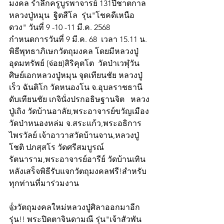
มงคล รำลึกครูบูรพาจารย์ 131ปีชาตกาล 
หลวงปู่หมุน  ฐิตสีโล  รุ่น"โชคดีเหนือ
ดวง" วันที่ 9 -10 -11 มี.ค. 2568  
กำหนดการวันที่ 9 มี.ค. 68  เวลา 15.11 น. 
พิธีพุทธาภิเษกวัตถุมงคล โดยมีหลวงปู่
อุดมทรัพย์ (จ่อย)สิริคุตโต  วัดป่าเวฬุวัน 
ศิษย์เอกหลวงปู่หมุน จุดเทียนชัย หลวงปู่
เร็ว ฉันติโก วัดหนองโน จ.อุบลราชธานี 
ดับเทียนชัย เกจินั่งปรกอธิษฐานจิต   หลวง
ปู่เถิง วัดบ้านอาลัย,พระอาจารย์ขวัญเมือง 
วัดป่าหนองหล่ม จ.สระแก้ว,พระอธิการ
ไพรวัลย์ เจ้าอาวาสวัดบ้านจาน,หลวงปู่
โชติ ปภสฺสโร วัดศรีสมบูรณ์
รัตนาราม,พระอาจารย์อารีย์ วัดบ้านเทิน 
หลังเสร็จพิธีรับแจกวัตถุมงคลฟรี!สำหรับ
ทุกท่านที่มาร่วมงาน
👍วัตถุมงคลใหม่หลวงปู่ศิลาออกมาอีก
รุ่น!! พระปิดตาจินดามณี รุ่น"เจ้าสัวพัน