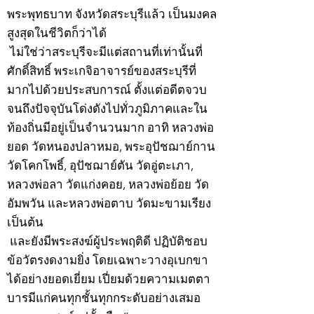
พระพุทธบาท จังหวัดสระบุรีแล้ว เป็นมงคล
สูงสุดในชีวิตก็ว่าได้
ไม่ใช่ว่าสระบุรีจะมีแต่สถานที่เท่านั้นที่
ศักดิ์สิทธิ์ พระเกจิอาจารย์ของสระบุรีที่
มากไปด้วยประสบการณ์ ตั้งแต่อดีตจวบ
จนถึงปัจจุบันโด่งดังไปทั่วภูมิภาคและใน
ท้องถิ่นมีอยู่เป็นจำนวนมาก อาทิ หลวงพ่อ
ยอด วัดหนองปลาหมอ, พระอุปัชฌาย์กาน
วัดโคกโพธิ์, อุปัชฌาย์ตัน วัดอู่ตะเภา,
หลวงพ่อลา วัดแก่งคอย, หลวงพ่อย้อย วัด
อัมพวัน และหลวงพ่อตาบ วัดมะขามเรียง
เป็นต้น
และยังมีพระสงฆ์ผู้ประพฤติดี ปฏิบัติชอบ
ข้อวัตรงดงามยิ่ง โดยเฉพาะวางอุเบกขา
ได้อย่างยอดเยี่ยม เปี่ยมด้วยความเมตตา
บารมีแก่คนทุกชั้นทุกกระดับอย่างเสมอ