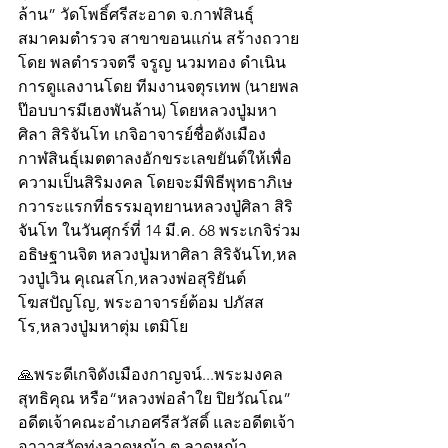
ล้าน” วัดโพธิ์ศรีสะอาด จ.กาฬสินธุ์ 
สมาคมตำรวจ สาขาขอนแก่น สร้างถวาย
โดย พลตำรวจตรี จรูญ นวมทอง ดำเนิน
การดูแลงานโดย ทีมงานจตุรเทพ (นายพล
ป๊อบบารมีเฮงพันล้าน) โดยหลวงปู่มหา
ศิลา สิริจันโท เกจิอาจารย์ชื่อดังเมือง
กาฬสินธุ์เมตตาลงอักขระเลขยันต์ให้เพื่อ
ความเป็นสิริมงคล โดยจะมีพิธีพุทธาภิเษ
กวาระแรกที่ธรรมอุทยานหลวงปู่ศิลา สิริ
จันโท ในวันศุกร์ที่ 14 มี.ค. 68 พระเกจิร่วม
อธิษฐานจิต หลวงปู่มหาศิลา สิริจันโท,หล
วงปู่เวิน คุเณสโก,หลวงพ่อสุริยันต์ 
โฆสปัญโญ, พระอาจารย์ต้อม ปภัสส
โร,หลวงปู่มหาตุ่ม เตมิโย
🙏พระดีเกจิดังเมืองกาญจน์...พระมงคล
สุทธิคุณ หรือ“หลวงพ่อลำใย ปิยวัณโณ” 
อดีตเจ้าคณะอำเภอศรีสวัสดิ์ และอดีตเจ้า
อาวาสวัดทุ่งลาดหญ้า ต.ลาดหญ้า 