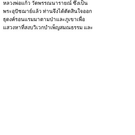
หลวงพ่อแก้ว วัดพรรณนารายณ์ ซึ่งเป็น
พระอุปัชฌาย์แล้ว ท่านจึงได้ตัดสินใจออก
ธุดงค์รอนแรมมาตามป่าและภูเขาเพื่อ
แสวงหาที่สงบวิเวกบำเพ็ญสมณธรรม และ
ปฏิบัติสมถวิปัสสนากัมมัฏฐาน
ต่อมาได้อยู่จำพรรษาที่ “วัดดอนทอง”
เมื่อปี 2479 ระหว่างจำพรรษาอยู่ที่นั่นได้
เป็นที่ศรัทธาของชาวบ้านดอนทองมาก
ด้วยมีศีลาจารวัตรงดงาม ครั้นเมื่อ หลวง
พ่อแพ เจ้าอาวาสวัดดอนทอง มรณภาพลง
ชาวบ้านได้นิมนต์หลวงพ่อเฮ็น ดำรง
ตำแหน่งเจ้าอาวาสสืบต่อมา ปี 2535 ได้
รับพระราชทานเลื่อนสมณศักดิ์เป็นพระครู
สัญญาบัตรที่ “พระครูอรรถธรรมทร”
หลวงพ่อเฮ็น ได้สร้างมงคลวัตถุไว้หลาย
รุ่นหลายแบบ อาทิ ผ้ายันต์อุษาสวรรค์ มี
พุทธคุณโดดเด่นด้านเมตตามหานิยม มี