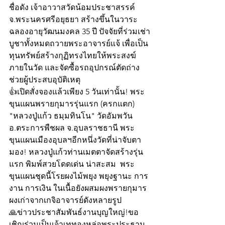
ชื่อดัง เจ้าอาวาสวัดน้อมประชาสรรค์ 
จ.พระนครศรีอยุธยา สร้างขึ้นในวาระ
ฉลองอายุวัฒนมงคล 35 ปี ปัจจัยที่ร่วมเช่า
บูชาทั้งหมดถวายพระอาจารย์แจ้ เพื่อเป็น
ทุนทรัพย์สร้างกุฏิทรงไทยให้พระสงฆ์
ภายในวัด และจัดซื้อรถอุปกรณ์ตัดถ่าง
ช่วยผู้ประสบอุบัติเหตุ 
👍เปิดสั่งจองแล้วเพียง 5 วันเท่านั้น! พระ
ขุนแผนพรายกุมารรุ่นแรก (ครกแตก)
"หลวงปู่แก้ว ธมฺมทินโน" วัดอัมพวัน 
อ.ตระการพืชผล จ.อุบลราชธานี พระ
ขุนแผนเมืองอุบลฯอีกหนึ่งวัดที่น่าจับตา
มอง! หลวงปู่แก้วท่านเมตตาจัดสร้างรุ่น
แรก พิมพ์สวยโดดเด่น น่าสะสม  พระ
ขุนแผนชุดนี้โรยผงไม้พยุง พยุงฐานะ การ
งาน การเงิน ในเนื้อยังผสมผงพรายกุมาร 
ผงเก่าจากเกจิอาจารย์ดังหลายรูป  
🙏ข่าวประชาสัมพันธ์งานบุญใหญ่!ขอ
เชิญร่วมเป็นเจ้าเททองหล่อพระประธาน 