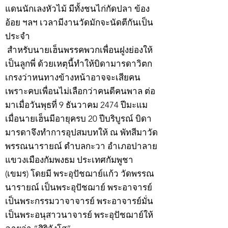
แดนนักเลงหัวไม้ มีทั้งชนไก่กัดปลา ข้อง
อ้อย ฯลฯ เวลามีงานวัดมักจะนัดตีกันเป็น
ประจำ
สำหรับนายเฮ็นพรรคพวกเพื่อนฝูงย่องให้
เป็นลูกพี่ ด้วยเหตุนี้ทำให้บิดามารดาวิตก
เกรงว่าหนทางข้างหน้าอาจจะเสียคน
เพราะคบเพื่อนไม่เลือกว่าคนดีคนพาล ต่อ
มาเมื่อวันพุธที่ 9 ธันวาคม 2474 ปีมะแม
เมื่อนายเฮ็นมีอายุครบ 20 ปีบริบูรณ์ บิดา
มารดาจึงทำการอุปสมบทให้ ณ พัทสีมาวัด
พรรณนารายณ์ ตำบลกะวา อำเภอปาลาย
แขวงเมืองกัมพงธม ประเทศกัมพูชา
(เขมร) โดยมี พระอุปัชฌาย์แก้ว วัดพรรณ
นารายณ์ เป็นพระอุปัชฌาย์ พระอาจารย์
เป็นพระกรรมวาจาจารย์ พระอาจารย์มั่น
เป็นพระอนุสาวนาจารย์ พระอุปัชฌาย์ให้