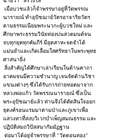
ฉายว่า “สิริวังโส”
เมื่อบวชแล้วก็จำพรรษาอยู่ที่วัดพรรณ
นารายณ์ ทำอุปัชฌาย์วัตรอาจาริยวัตร
ตามธรรมเนียมพระนวกะผู้บวชใหม่ และ
ศึกษาพระธรรมวินัยท่องบ่นสวดมนต์จน
จบทุกยุคทุกคัมภีร์ มีอุตสาหะจดจำได้
แม่นยำและเกิดเลื่อมใสศรัทธาในพระพุทธ
ศาสนายิ่ง
สิ่งสำคัญได้ศึกษาเล่าเรียนในด้านคาถา
อาคมจนมีความชำนาญ เจนจัดด้านวิชา
แขนงต่างๆ ซึ่งได้รับการถ่ายทอดมาจาก
หลวงพ่อแก้ว วัดพรรณนารายณ์ ซึ่งเป็น
พระอุปัชฌาย์แล้ว ท่านจึงได้ตัดสินใจออก
ธุดงค์รอนแรมมาตามป่าและภูเขาเพื่อ
แสวงหาที่สงบวิเวกบำเพ็ญสมณธรรม และ
ปฏิบัติสมถวิปัสสนากัมมัฏฐาน
ต่อมาได้อยู่จำพรรษาที่ “วัดดอนทอง”