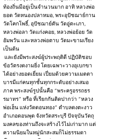
ท้องถิ่นมีอยู่เป็นจำนวนมาก อาทิ หลวงพ่อ
ยอด วัดหนองปลาหมอ, พระอุปัชฌาย์กาน
วัดโคกโพธิ์, อุปัชฌาย์ตัน วัดอู่ตะเภา,
หลวงพ่อลา วัดแก่งคอย, หลวงพ่อย้อย วัด
อัมพวัน และหลวงพ่อตาบ วัดมะขามเรียง
เป็นต้น
และยังมีพระสงฆ์ผู้ประพฤติดี ปฏิบัติชอบ
ข้อวัตรงดงามยิ่ง โดยเฉพาะวางอุเบกขา
ได้อย่างยอดเยี่ยม เปี่ยมด้วยความเมตตา
บารมีแก่คนทุกชั้นทุกกระดับอย่างเสมอ
ภาค พระสงฆ์รูปนั้นคือ “พระครูอรรถธร
รมาทร” หรือ ที่เรียกกันติดปากว่า “หลวง
พ่อเฮ็น แห่งวัดดอนทอง” ตำบลดงตะงาว
อำเภอดอนพุด จังหวัดสระบุรี ปัจจุบันวัตถุ
มงคลของท่านถึงจะสร้างไว้ไม่เก่ามาก แต่
ความนิยมในหมู่นักสะสมก็ไม่ธรรมดา