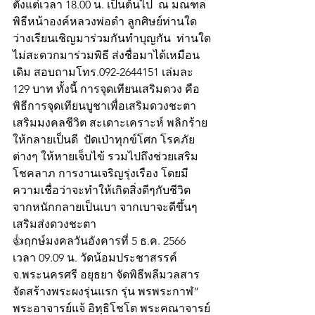
ตั้งแต่เวลา 18.00 น. เป็นต้นไป  ณ มณฑล
พิธีหน้าองค์หลวงพ่อดำ ลูกศิษย์ท่านใด
ว่างเรียนเชิญมาร่วมกันทำบุญกัน  ท่านใด
ไม่สะดวกมาร่วมพิธี ส่งชื่อมาได้เหมือน
เดิม สอบถามโทร.092-2644151 เล่มละ 
129 บาท ทั้งนี้ การจุดเทียนเสริมดวง คือ 
พิธีการจุดเทียนบูชาเพื่อเสริมดวงชะตา 
เสริมมงคลชีวิต สะเดาะเคราะห์ พลิกร้าย
ให้กลายเป็นดี  ปัดเป่าทุกข์โศก โรคภัย
ต่างๆ ให้หายเจ็บไข้ รวมไปถึงช่วยเสริม
โชคลาภ การงานเจริญรุ่งเรือง โดยมี
ความเชื่อว่าจะทำให้เกิดสิ่งดีๆกับชีวิต 
จากหนักกลายเป็นเบา จากเบาจะดีขึ้นๆ
เสริมส่งดวงชะตา 
👍ฤกษ์มงคลวันอังคารที่ 5 ธ.ค. 2566 
เวลา 09.09 น. วัดน้อมประชาสรรค์ 
จ.พระนครศรี อยุธยา จัดพิธีพลีมวลสาร 
จัดสร้างพระผงรุ่นแรก รุ่น พรพระกาฬ” 
พระอาจารย์แจ้ อิทฺธิโชโต พระคณาจารย์