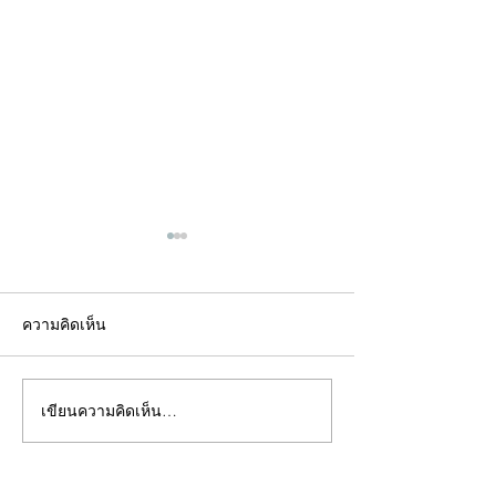
ความคิดเห็น
เขียนความคิดเห็น…
คอลัมน์"จับชีพจรวงการ
คอลัมน์"จับชีพจ
พระ"ประจำพุธที่ 29
พระ"ประจำอังคาร
กรกฎาคม 2569
กรกฎาคม 2569