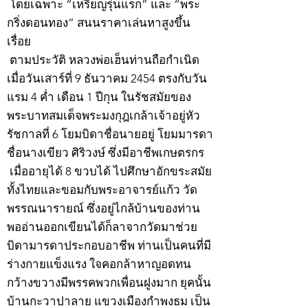
โดยเฉพาะ “เหรียญรุ่นแรก” และ “พระ
กริ่งดอนทอง” สนนราคาเล่นหาสูงขึ้น
เรื่อย
ตามประวัติ หลวงพ่อเฮ็นท่านถือกำเนิด
เมื่อวันเสาร์ที่ 9 ธันวาคม 2454 ตรงกับวัน
แรม 4 ค่ำ เดือน 1 ปีกุน ในรัชสมัยของ
พระบาทสมเด็จพระมงกุฎเกล้าเจ้าอยู่หัว
รัชกาลที่ 6 โยมบิดาชื่อนายอยู่ โยมมารดา
ชื่อนางเขียว ศิริวงษ์ ซึ่งมีอาชีพเกษตรกร
เมื่ออายุได้ 8 ขวบได้ ไปศึกษาอักขระสมัย
ทั้งไทยและขอมกับพระอาจารย์แก้ว วัด
พรรณนารายณ์ ซึ่งอยู่ไกล้บ้านของท่าน
พออ่านออกเขียนได้ก็ลาจากวัดมาช่วย
บิดามารดาประกอบอาชีพ ท่านเป็นคนที่มี
ร่างกายแข็งแรง ใจคอกล้าหาญอดทน
กว้างขวางมีพรรคพวกเพื่อนฝูงมาก ยุคนั้น
บ้านกะวาปาลาย แขวงเมืองกำพงธม เป็น