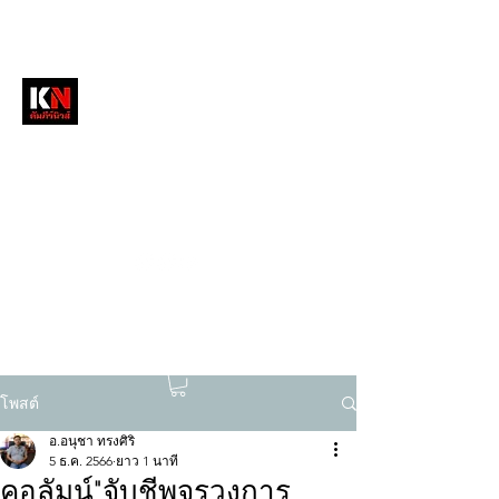
หนังสือพิมพ์คัมภีร์นิวส์
สื่อลึกวงการสงฆ์ เจาะตรงพระเครื่องดัง
tukompee07@gmail.com
0614034151
โพสต์
อ.อนุชา ทรงศิริ
5 ธ.ค. 2566
ยาว 1 นาที
คอลัมน์"จับชีพจรวงการ