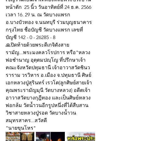
หน้าตัก  25 นิ้ว วันอาทิตย์ที่ 24 ธ.ค. 2566 
เวลา 16. 29 น. ณ วัดบางแพรก 
อ.บางบัวทอง จ.นนทบุรี ร่วมบุญธนาคาร 
กรุงไทย ชื่อบัญชี วัดบางแพรก เลขที่
บัญชี 142 - 0 - 26285 - 8
🙏ปิดท้ายด้วยพระดีเกจิดังสาย
รามัญ...พระมงคลวโรปการ หรือ"หลวง
พ่อชำนาญ อุตฺตมปญฺโญ ที่ปรึกษาเจ้า
คณะจังหวัดปทุมธานี เจ้าอาวาสวัดชินว
ราราม วรวิหาร อ.เมือง จ.ปทุมธานี ศิษย์
เอกหลวงปู่สุรินทร์ เรวโต(ลูกศิษย์สายเจ้า
คุณพระรามัญมุนี วัดบางหลวง) อดีตเจ้า
อาวาสวัดบางกุฎีทอง และเป็นศิษย์หลวง
พ่อกล้ม วัดน้ำวนอีกรูปหนึ่งที่ได้สืบสาน
วิชาสายหลวงปู่รอด วัดบางน้ำวน 
สมุทรสาคร...สวัสดี
"นายขุนโหร"