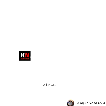
tukompee07@gmail.com
0614034151
หน้าหลัก
พระ
หนังสือพิมพ์คัมภีร์นิ
วส์
สื่อลึกวงการสงฆ์ เจาะตรงพระเครื่อง
ดัง
All Posts
อ.อนุชา ทรงศิริ
5 พ.