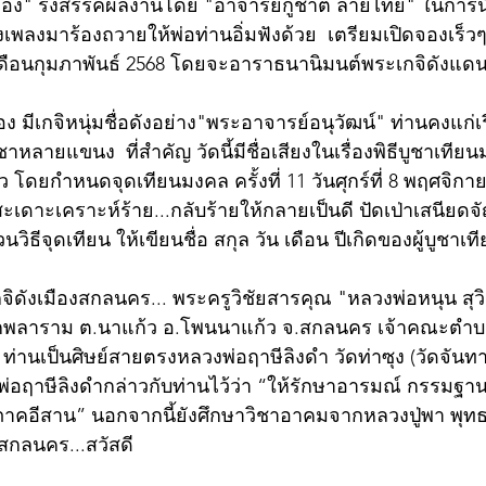
ทอง" รังสรรค์ผลงานโดย "อาจารย์กู้ชาติ ลายไทย" ในการนี้
เพลงมาร้องถวายให้พ่อท่านอิ่มฟังด้วย  เตรียมเปิดจองเร็วๆน
ือนกุมภาพันธ์ 2568 โดยจะอาราธนานิมนต์พระเกจิดังแดน
อง มีเกจิหนุ่มชื่อดังอย่าง"พระอาจารย์อนุวัฒน์" ท่านคงแก่
หลายแขนง  ที่สำคัญ วัดนี้มีชื่อเสียงในเรื่องพิธีบูชาเทียนม
โดยกำหนดจุดเทียนมงคล ครั้งที่ 11 วันศุกร์ที่ 8 พฤศจิกายน 
สะเดาะเคราะห์ร้าย...กลับร้ายให้กลายเป็นดี ปัดเป่าเสนียดจ
วิธีจุดเทียน ให้เขียนชื่อ สกุล วัน เดือน ปีเกิดของผู้บูชาเท
จิดังเมืองสกลนคร... พระครูวิชัยสารคุณ "หลวงพ่อหนุน สุวิ
มกพลาราม ต.นาแก้ว อ.โพนนาแก้ว จ.สกลนคร เจ้าคณะตำบ
 ท่านเป็นศิษย์สายตรงหลวงพ่อฤาษีลิงดำ วัดท่าซุง (วัดจันท
่อฤาษีลิงดำกล่าวกับท่านไว้ว่า “ให้รักษาอารมณ์ กรรมฐาน
ภาคอีสาน” นอกจากนี้ยังศึกษาวิชาอาคมจากหลวงปู่พา พุท
สกลนคร...สวัสดี