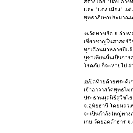
สร้างโดย "ป๊อบ อ่าง
และ "แดง เมือง" แต่ง
พุทธาภิเษกประมาณเด
🙏วัดทางเรือ จ.อ่างท
เชี่ยวชาญในศาสตร์วิชา
ทุกเดือนมาหลายปีแล้ว 
บูชาเทียนนั้นเป็นการ
โรคภัย ก็จะหายไป ส่วน
🙏ปิดท้ายด้วยพระดีเก
เจ้าอาวาสวัดพุทธโ
ประธานมูลนิธิสุวิชโย
จ.อุทัยธานี โดยหลวงพ
จะเป็นกำลังใหญ่ทาง
เกษ วัดยอดลำธาร จ.