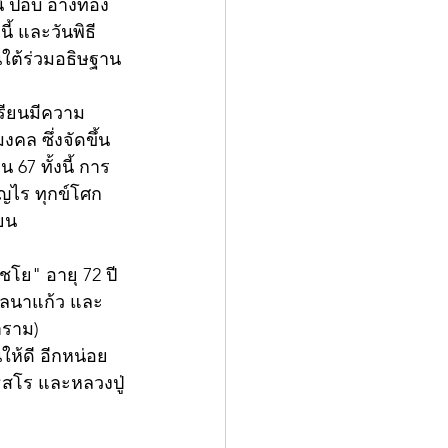
 ป๊อบ อ่างทอง 
ี้ และวันพิธี
ใต้ร่วมอธิษฐาน 
เรียนมีความ
งคล ซึ่งจัดขึ้น
67 ทั้งนี้ การ
ัญไร ทุกข์โศก 
ียน
ชโย" อายุ 72 ปี 
ลนาแก้ว และ 
าราม) 
ให้ดี อีกหน่อย
ธสโร และหลวงปู่