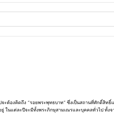
คอลัมน์"จับชีพจรวงการ
คอลั
พระ"ประจำพุธที่ 29 กรกฎาคม
พระ"
2569
กรก
วไปจะต้องคิดถึง “รอยพระพุทธบาท” ซึ่งเป็นสถานที่ศักดิ์สิทธ
่ ในแต่ละปีจะมีทั้งพระภิกษุสามเณรและบุคคลทั่วไป ทั