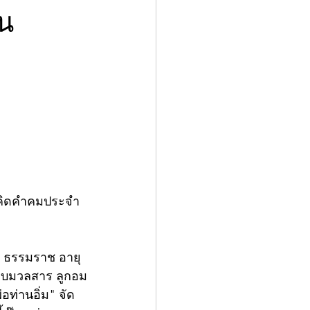
ัน
อคิดคำคมประจำ
ศรี ธรรมราช อายุ
มอบมวลสาร ลูกอม
อท่านอิ่ม" จัด