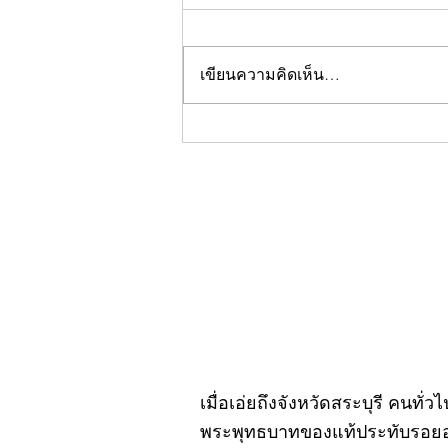
เขียนความคิดเห็น…
คอลัมน์"จับชีพจรวงการ
พระ"ประจำพฤหัสบดีที่ 30
กรกฎาคม 2569
เมื่อเอ่ยถึงจังหวัดสระบุรี คนทั่
พระพุทธบาทของแท้ประทับรอยอยู