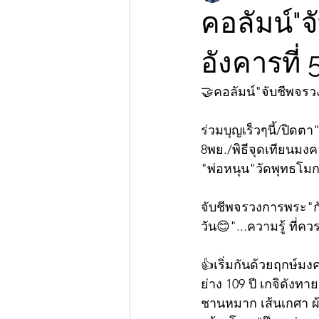
คอลัมน์"
อังคารที่
🤝คอลัมน์"จับชีพจร
ร่วมบุญเร็วๆนี้/ปิดตา"
8พย./พิธีจุดเทียนมงคล
"พ่อหนุน"วัดพุทธโมก
จับชีพจรวงการพระ"ก
วัน😊"...ความรู้ ที่ควร
👍เริ่มกันด้วยฤกษ์มงค
ย่าง 109 ปี เกจิดั
ชานหมาก เส้นเกศา ผ้า