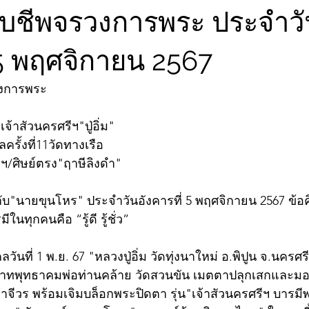
จับชีพจรวงการพระ ประจำว
 5 พฤศจิกายน 2567
วงการพระ
เจ้าสัวนครศรีฯ"ปู่อิ่ม"
ครั้งที่11วัดทางเรือ
ฯ/ศิษย์ตรง"ฤาษีลิงดำ"
ับ"นายขุนโหร" ประจำวันอังคารที่ 5 พฤศจิกายน 2567 ข้
มีในทุกคนคือ “รู้ดี รู้ชั่ว”
ลวันที่ 1 พ.ย. 67 "หลวงปู่อิ่ม วัดทุ่งนาใหม่ อ.พิปูน จ.นคร
งทายาทพุทธาคมพ่อท่านคล้าย วัดสวนขัน เมตตาปลุกเสกและ
จีวร พร้อมเจิมบล็อกพระปิดตา รุ่น"เจ้าสัวนครศรีฯ บารมีพ่