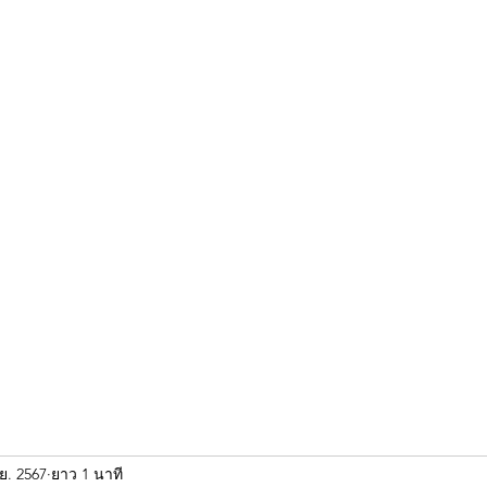
ขุนแผน khun paen
พระเก่าใหม่ยอดนิยม
ร้านพระเอกคัมภีร์
พระกริ
ย. 2567
ยาว 1 นาที