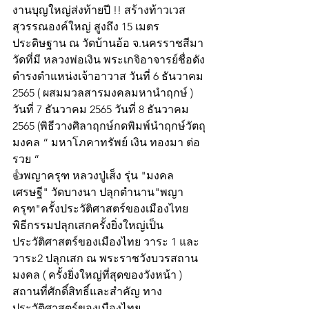
งานบุญใหญ่ส่งท้ายปี !! สร้างท้าวเวส
สุวรรณองค์ใหญ่ สูงถึง 15 เมตร 
ประดิษฐาน ณ วัดบ้านอ้อ จ.นครราชสีมา 
วัดที่มี หลวงพ่อเงิน พระเกจิอาจารย์ชื่อดัง
ดำรงตำแหน่งเจ้าอาวาส วันที่ 6 ธันวาคม 
2565 ( ผสมมวลสารมงคลมหานำฤกษ์ ) 
วันที่ 7 ธันวาคม 2565 วันที่ 8 ธันวาคม 
2565 (พิธีวางศิลาฤกษ์กดพิมพ์นำฤกษ์วัตถุ
มงคล “ มหาโภคาทรัพย์ เงิน ทองมา ต่อ 
รวย “ 
👍พญาครุฑ หลวงปู่เส็ง รุ่น "มงคล
เศรษฐี" วัดบางนา ปลุกตำนาน"พญา
ครุฑ"ครั้งประวัติศาสตร์ของเมืองไทย 
พิธีกรรมปลุกเสกครั้งยิ่งใหญ่เป็น
ประวัติศาสตร์ของเมืองไทย วาระ 1 และ 
วาระ2 ปลุกเสก ณ พระราชวังบวรสถาน
มงคล ( ครั้งยิ่งใหญ่ที่สุดของวังหน้า ) 
สถานที่ศักดิ์สิทธิ์และสำคัญ ทาง
ประวัติศาสตร์ของเมืองไทย