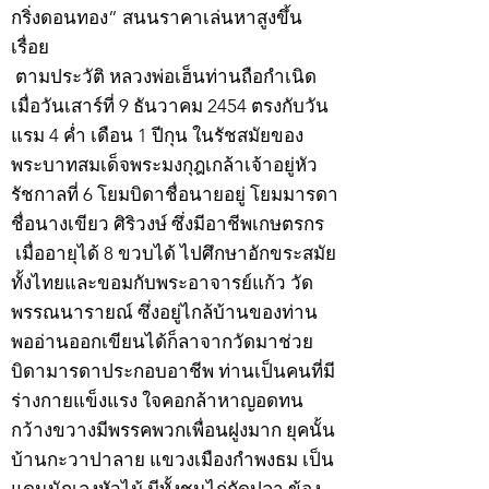
กริ่งดอนทอง” สนนราคาเล่นหาสูงขึ้น
เรื่อย
ตามประวัติ หลวงพ่อเฮ็นท่านถือกำเนิด
เมื่อวันเสาร์ที่ 9 ธันวาคม 2454 ตรงกับวัน
แรม 4 ค่ำ เดือน 1 ปีกุน ในรัชสมัยของ
พระบาทสมเด็จพระมงกุฎเกล้าเจ้าอยู่หัว
รัชกาลที่ 6 โยมบิดาชื่อนายอยู่ โยมมารดา
ชื่อนางเขียว ศิริวงษ์ ซึ่งมีอาชีพเกษตรกร
เมื่ออายุได้ 8 ขวบได้ ไปศึกษาอักขระสมัย
ทั้งไทยและขอมกับพระอาจารย์แก้ว วัด
พรรณนารายณ์ ซึ่งอยู่ไกล้บ้านของท่าน
พออ่านออกเขียนได้ก็ลาจากวัดมาช่วย
บิดามารดาประกอบอาชีพ ท่านเป็นคนที่มี
ร่างกายแข็งแรง ใจคอกล้าหาญอดทน
กว้างขวางมีพรรคพวกเพื่อนฝูงมาก ยุคนั้น
บ้านกะวาปาลาย แขวงเมืองกำพงธม เป็น