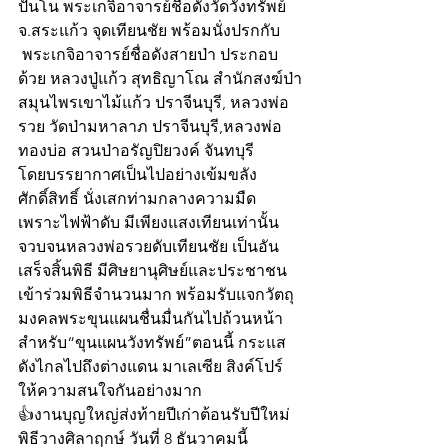
ปันโน พระเกจิอาจารย์ชื่อดังวัดวังทรัพย์ 
จ.สระแก้ว จุดเทียนชัย พร้อมนั่งปรกกับ
 พระเกจิอาจารย์ชื่อดังสายป่า ประกอบ
ด้วย หลวงปู่แก้ว สุทธิญาโณ สำนักสงฆ์ป่า
สมุนไพรเขาไม้แก้ว ปราจีนบุรี, หลวงพ่อ
รวย วัดป่ามหาลาภ ปราจีนบุรี,หลวงพ่อ
ทองบ่อ สวนป่าอรัญปิยวงค์ จันทบุรี 
โดยบรรยากาศเป็นไปอย่างเข้มขลัง
ศักดิ์สิทธิ์ นั่งเสกท่ามกลางความมืด 
เพราะไฟฟ้าดับ มีเพียงแสงเทียนเท่านั้น 
จวบจนหลวงพ่อรวยดับเทียนชัย เป็นอัน
เสร็จสิ้นพิธี มีศิษยานุศิษย์และประชาชน
เข้าร่วมพิธีจำนวนมาก พร้อมรับแจกวัตถุ
มงคลพระขุนแผนชื่นมื่นกันไปถ้วนหน้า 
สำหรับ“ขุนแผนวังทรัพย์”ตอนนี้ กระแส
ดังไกลไปถึงต่างแดน มาเลเซีย สิงค์โปร์ 
ให้ความสนใจกันอย่างมาก
👍งานบุญใหญ่ส่งท้ายปีเก่าต้อนรับปีใหม่
พิธีวางศิลาฤกษ์ วันที่ 8 ธันวาคมนี้ 