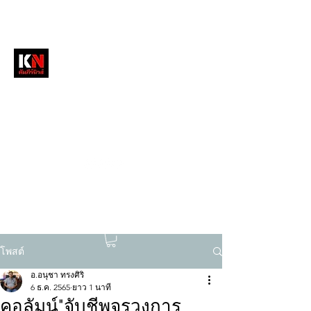
หนังสือพิมพ์คัมภีร์นิวส์
สื่อลึกวงการสงฆ์ เจาะตรงพระเครื่องดัง
tukompee07@gmail.com
0614034151
โพสต์
อ.อนุชา ทรงศิริ
6 ธ.ค. 2565
ยาว 1 นาที
คอลัมน์"จับชีพจรวงการ