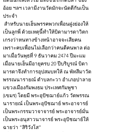
แดนนักเลงหัวไม้ มีทั้งชนไก่กัดปลา ข้อง
อ้อย ฯลฯ เวลามีงานวัดมักจะนัดตีกันเป็น
ประจำ
สำหรับนายเฮ็นพรรคพวกเพื่อนฝูงย่องให้
เป็นลูกพี่ ด้วยเหตุนี้ทำให้บิดามารดาวิตก
เกรงว่าหนทางข้างหน้าอาจจะเสียคน
เพราะคบเพื่อนไม่เลือกว่าคนดีคนพาล ต่อ
มาเมื่อวันพุธที่ 9 ธันวาคม 2474 ปีมะแม
เมื่อนายเฮ็นมีอายุครบ 20 ปีบริบูรณ์ บิดา
มารดาจึงทำการอุปสมบทให้ ณ พัทสีมาวัด
พรรณนารายณ์ ตำบลกะวา อำเภอปาลาย
แขวงเมืองกัมพงธม ประเทศกัมพูชา
(เขมร) โดยมี พระอุปัชฌาย์แก้ว วัดพรรณ
นารายณ์ เป็นพระอุปัชฌาย์ พระอาจารย์
เป็นพระกรรมวาจาจารย์ พระอาจารย์มั่น
เป็นพระอนุสาวนาจารย์ พระอุปัชฌาย์ให้
ฉายว่า “สิริวังโส”