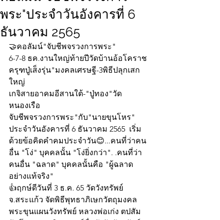
พระ"ประจำวันอังคารที่ 6
ธันวาคม 2565
🤝คอลัมน์"จับชีพจรวงการพระ"
6-7-8 ธค.งานใหญ่ท้ายปีวัดบ้านอ้อโคราช
ครุฑปู่เส็งรุ่น"มงคลเศรษฐี-3พิธีปลุกเสก
ใหญ่
เกจิสายอาคมอีสานใต้-"ปู่ทอง"วัด
หนองเรือ
จับชีพจรวงการพระ"กับ"นายขุนโหร" 
ประจำวันอังคารที่ 6 ธันวาคม 2565  เริ่ม
ด้วยข้อคิดคำคมประจำวัน😊...คนที่ว่าคน
อื่น "โง่" บุคคลนั้น "โง่ยิ่งกว่า". .คนที่ว่า
คนอื่น "ฉลาด" บุคคลนั้นคือ "ผู้ฉลาด
อย่างแท้จริง"
👍ฤกษ์ดีวันที่ 3 ธ.ค. 65 วัดวังทรัพย์ 
จ.สระแก้ว จัดพิธีพุทธาภิเษกวัตถุมงคล 
พระขุนแผนวังทรัพย์ หลวงพ่อเก่ง ตปสัม