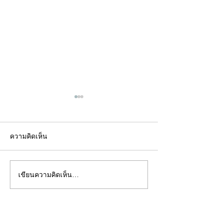
ความคิดเห็น
เขียนความคิดเห็น…
คอลัมน์"จับชีพจรวงการ
คอลัมน์"จับชีพจ
พระ"ประจำพุธที่ 29
พระ"ประจำอังคาร
กรกฎาคม 2569
กรกฎาคม 2569