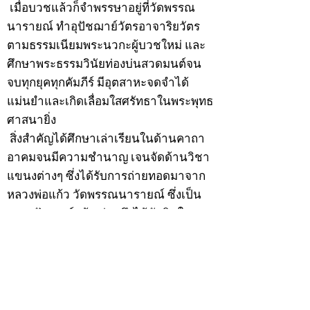
เมื่อบวชแล้วก็จำพรรษาอยู่ที่วัดพรรณ
นารายณ์ ทำอุปัชฌาย์วัตรอาจาริยวัตร
ตามธรรมเนียมพระนวกะผู้บวชใหม่ และ
ศึกษาพระธรรมวินัยท่องบ่นสวดมนต์จน
จบทุกยุคทุกคัมภีร์ มีอุตสาหะจดจำได้
แม่นยำและเกิดเลื่อมใสศรัทธาในพระพุทธ
ศาสนายิ่ง
สิ่งสำคัญได้ศึกษาเล่าเรียนในด้านคาถา
อาคมจนมีความชำนาญ เจนจัดด้านวิชา
แขนงต่างๆ ซึ่งได้รับการถ่ายทอดมาจาก
หลวงพ่อแก้ว วัดพรรณนารายณ์ ซึ่งเป็น
พระอุปัชฌาย์แล้ว ท่านจึงได้ตัดสินใจออก
ธุดงค์รอนแรมมาตามป่าและภูเขาเพื่อ
แสวงหาที่สงบวิเวกบำเพ็ญสมณธรรม และ
ปฏิบัติสมถวิปัสสนากัมมัฏฐาน
ต่อมาได้อยู่จำพรรษาที่ “วัดดอนทอง”
เมื่อปี 2479 ระหว่างจำพรรษาอยู่ที่นั่นได้