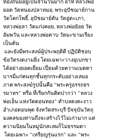
ท้องถิ่นมีอยู่เป็นจำนวนมาก อาทิ หลวงพ่อ
ยอด วัดหนองปลาหมอ, พระอุปัชฌาย์กาน
วัดโคกโพธิ์, อุปัชฌาย์ตัน วัดอู่ตะเภา,
หลวงพ่อลา วัดแก่งคอย, หลวงพ่อย้อย วัด
อัมพวัน และหลวงพ่อตาบ วัดมะขามเรียง
เป็นต้น
และยังมีพระสงฆ์ผู้ประพฤติดี ปฏิบัติชอบ
ข้อวัตรงดงามยิ่ง โดยเฉพาะวางอุเบกขา
ได้อย่างยอดเยี่ยม เปี่ยมด้วยความเมตตา
บารมีแก่คนทุกชั้นทุกกระดับอย่างเสมอ
ภาค พระสงฆ์รูปนั้นคือ “พระครูอรรถธร
รมาทร” หรือ ที่เรียกกันติดปากว่า “หลวง
พ่อเฮ็น แห่งวัดดอนทอง” ตำบลดงตะงาว
อำเภอดอนพุด จังหวัดสระบุรี ปัจจุบันวัตถุ
มงคลของท่านถึงจะสร้างไว้ไม่เก่ามาก แต่
ความนิยมในหมู่นักสะสมก็ไม่ธรรมดา
โดยเฉพาะ “เหรียญรุ่นแรก” และ “พระ