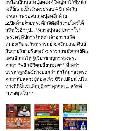
เหมือนยืนหลวงปู่อดองค์ใหญ่มาไว้ที่หน้า
เจดีย์และเป็นวันครบรอบ 4 ปี แห่งวัน
มรณภาพของหลวงปู่อดอีกด้วย
🙏ปิดท้ายด้วยพระดีเกจิดังที่กราบไหว้ได้
สนิทใจอีกรูป... "หลวงปู่ทอง ปภากโร"
(พระครูทีปการโกศล) เจ้าอาวาสวัด
หนองเรือ อ.กันทรารมย์ จ.ศรีสะเกษ ศิษย์
สืบสายวิชาอริยสงฆ์-ฆราวาสขมังเวทย์ดิน
แดนอีสานใต้ ผู้เชี่ยวชาญการลงพระ
คาถา "พลิกชีวิตเปลี่ยนชะตา" ที่เหล่า
บรรดาลูกศิษย์ต่างบอกว่า ถ้าได้มาลงพระ
คาถากับหลวงปู่ทองเเล้ว ชีวิตเปลี่ยนไปใน
ทางที่ดีขึ้นจนผิดหูผิดตาทุกๆคน...สวัสดี
"นายขุนโหร"