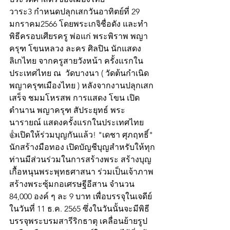
วาระ3 กำหนดปลุกเสกวันอาทิตย์ที่ 29 
มกราคม2566 โดยพระเกจิชื่อดัง และทำ
พิธีครอบเศียรครู พ่อแก่ พระพิราพ พญา
ครุฑ โขนหลวง ละคร ศิลปิน นักแสดง 
ลิเกไทย จากครูสายวังหน้า ครั้งแรกใน
ประเทศไทย ณ  วัดบางนา ( วัดต้นกำเนิด
พญาครุฑเมืองไทย ) หลังจากงานปลุกเสก
เสร็จ ชมมโหรสพ การแสดง โขน เปิด
ตำนาน พญาครุฑ สัประยุทธ์​ พระ
นารายณ์ แสดงครั้งแรกในประเทศไทย
👍เปิดให้ร่วมบุญกันแล้ว! "เดชา ศุภฤทธิ์" 
นักสร้างมือทอง เปิดบัญชีบุญสำหรับให้ทุก
ท่านมีส่วนร่วมในการสร้างพระ สร้างบุญ 
เกื้อหนุนพระพุทธศาสนา ร่วมเป็นเจ้าภาพ
สร้างพระซุ้มกอเศรษฐีอีสาน จำนวน 
84,000 องค์ ๆ ละ 9 บาท เพื่อบรรจุในเจดีย์ 
ในวันที่ 11 ธ.ค. 2565 ซึ่งในวันนั้นจะมีพิธี
บรรจุพระบรมสารีริกธาตุ เคลื่อนย้ายรูป