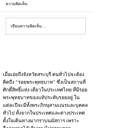
ความคิดเห็น
เขียนความคิดเห็น…
คอลัมน์"จับชีพจรวงการ
คอลัมน์"จับชีพจ
พระ"ประจำพุธที่ 29
พระ"ประจำอังคาร
กรกฎาคม 2569
กรกฎาคม 2569
©2020 by kampeenews. Proudly created with Wix.com
เมื่อเอ่ยถึงจังหวัดสระบุรี คนทั่วไปจะต้อง
คิดถึง “รอยพระพุทธบาท” ซึ่งเป็นสถานที่
ศักดิ์สิทธิ์แห่ง เดียวในประเทศไทย ที่มีรอย
พระพุทธบาทของแท้ประทับรอยอยู่ ใน
แต่ละปีจะมีทั้งพระภิกษุสามเณรและบุคคล
ทั่วไป ทั้งจากในประเทศและต่างประเทศ
ตั้งใจเดินทางมากราบนมัสการ เพราะ