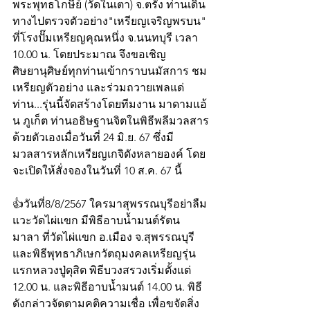
พระพุทธโกษีย์ (วัดในเตา) จ.ตรัง ท่านเดิน
ทางไปตรวจตัวอย่าง"เหรียญเจริญพรบน" 
ที่โรงปั๊มเหรียญคุณหนึ่ง จ.นนทบุรี เวลา 
10.00 น. โดยประมาณ จึงขอเชิญ
ศิษยานุศิษย์ทุกท่านเข้ากราบนมัสการ ชม
เหรียญตัวอย่าง และร่วมถวายเพลแด่
ท่าน...รุ่นนี้จัดสร้างโดยทีมงาน มาดามแอ้
น ภูเก็ต ท่านอธิษฐานจิตในพิธีพลีมวลสาร
ด้วยตัวเองเมื่อวันที่ 24 มิ.ย. 67 ซึ่งมี
มวลสารหลักเหรียญเกจิดังหลายองค์ โดย
จะเปิดให้สั่งจองในวันที่ 10 ส.ค. 67 นี้ 
👍วันที่8/8/2567 ใครมาสุพรรณบุรีอย่าลืม
แวะวัดไผ่แขก มีพิธีอาบน้ำมนต์รัตน
มาลา ที่วัดไผ่แขก อ.เมือง จ.สุพรรณบุรี 
และพิธีพุทธาภิเษกวัตถุมงคลเหรียญรุ่น
แรกหลวงปู่ดุสิต พิธีบวงสรวงเริ่มตั้งแต่ 
12.00 น. และพิธีอาบน้ำมนต์ 14.00 น. พิธี
ดังกล่าวจัดตามคติความเชื่อ เพื่อขจัดสิ่ง