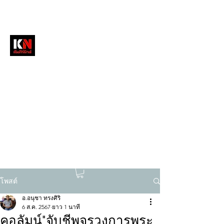
หนังสือพิมพ์คัมภีร์นิวส์
สื่อลึกวงการสงฆ์ เจาะตรงพระเครื่องดัง
tukompee07@gmail.com
0614034151
โพสต์
อ.อนุชา ทรงศิริ
6 ส.ค. 2567
ยาว 1 นาที
คอลัมน์"จับชีพจรวงการพระ