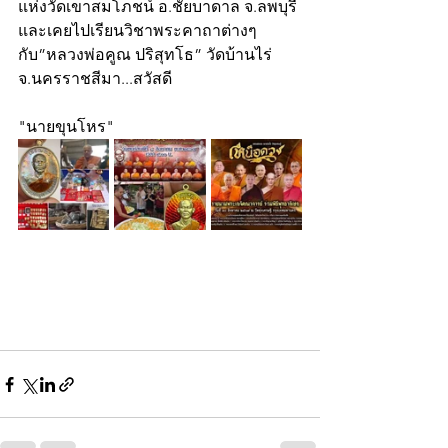
แห่งวัดเขาสมโภชน์ อ.ชัยบาดาล จ.ลพบุรี 
และเคยไปเรียนวิชาพระคาถาต่างๆ 
กับ”หลวงพ่อคูณ ปริสุทโธ” วัดบ้านไร่ 
จ.นครราชสีมา...สวัสดี
"นายขุนโหร"