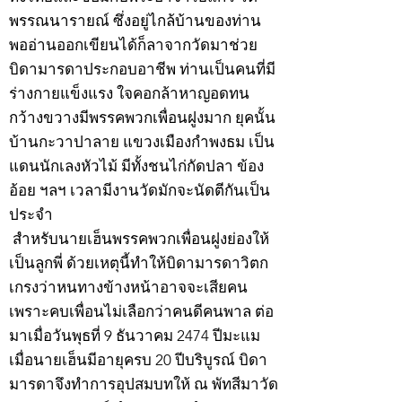
พรรณนารายณ์ ซึ่งอยู่ไกล้บ้านของท่าน
พออ่านออกเขียนได้ก็ลาจากวัดมาช่วย
บิดามารดาประกอบอาชีพ ท่านเป็นคนที่มี
ร่างกายแข็งแรง ใจคอกล้าหาญอดทน
กว้างขวางมีพรรคพวกเพื่อนฝูงมาก ยุคนั้น
บ้านกะวาปาลาย แขวงเมืองกำพงธม เป็น
แดนนักเลงหัวไม้ มีทั้งชนไก่กัดปลา ข้อง
อ้อย ฯลฯ เวลามีงานวัดมักจะนัดตีกันเป็น
ประจำ
สำหรับนายเฮ็นพรรคพวกเพื่อนฝูงย่องให้
เป็นลูกพี่ ด้วยเหตุนี้ทำให้บิดามารดาวิตก
เกรงว่าหนทางข้างหน้าอาจจะเสียคน
เพราะคบเพื่อนไม่เลือกว่าคนดีคนพาล ต่อ
มาเมื่อวันพุธที่ 9 ธันวาคม 2474 ปีมะแม
เมื่อนายเฮ็นมีอายุครบ 20 ปีบริบูรณ์ บิดา
มารดาจึงทำการอุปสมบทให้ ณ พัทสีมาวัด