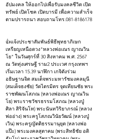
อัปมงคล ให้ออกไปเพื่อรับมงคลชีวิต เปิด
ทรัพย์ เปิดโชค เปิดบารมี เพื่อความสำเร็จ
ตามปรารถนา สอบถามโทร.081-8186178 
👍แจ้งประชาสัมพันธ์พิธีพุทธาภิเษก
เหรียญเหนือดวง"หลวงพ่อเณร ญาณวิน
โย" ในวันศุกร์ที่ 30 สิงหาคม พ.ศ. 2567 
ณ วัดทุ่งเศรษฐี ราม2 ประเวศ กรุงเทพฯ 
เริ่มเวลา 15.39 นาฬิกา เกจิดังร่วม
อธิษฐานจิต สมเด็จพระมหารัชมงคลมุนี 
(สมเด็จธงชัย) วัดไตรมิตร จุดเทียนชัย พระ
ราชพัฒนโสภณ (หลวงพ่อเณร ญาณวิน
โย) พระราชวัชรธรรมโสภณ (หลวงปู่
ศิลา สิริจันโท) พระนันทวิริยาภรณ์ (หลวง
พ่ออ่าง) พระครูโสภณวินัยวัฒน์ (หลวงปู่
เวิน) พระครูญัตติธรรมานุยุต (หลวงพ่อ
แป๊ะ) พระมงคลสุตาคม (พระสิทธิชัย อติ
ธัมโม) พระราชวัชราวิทยาคม (พระ