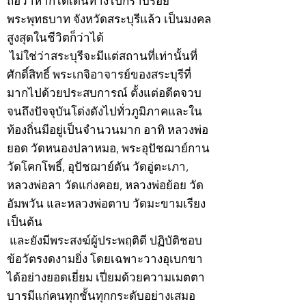
ถือว่าหากได้เดินทางไปกราบรอย
พระพุทธบาท จังหวัดสระบุรีแล้ว เป็นมงคล
สูงสุดในชีวิตก็ว่าได้
ไม่ใช่ว่าสระบุรีจะมีแต่สถานที่เท่านั้นที่
ศักดิ์สิทธิ์ พระเกจิอาจารย์ของสระบุรีที่
มากไปด้วยประสบการณ์ ตั้งแต่อดีตจวบ
จนถึงปัจจุบันโด่งดังไปทั่วภูมิภาคและใน
ท้องถิ่นมีอยู่เป็นจำนวนมาก อาทิ หลวงพ่อ
ยอด วัดหนองปลาหมอ, พระอุปัชฌาย์กาน
วัดโคกโพธิ์, อุปัชฌาย์ตัน วัดอู่ตะเภา,
หลวงพ่อลา วัดแก่งคอย, หลวงพ่อย้อย วัด
อัมพวัน และหลวงพ่อตาบ วัดมะขามเรียง
เป็นต้น
และยังมีพระสงฆ์ผู้ประพฤติดี ปฏิบัติชอบ
ข้อวัตรงดงามยิ่ง โดยเฉพาะวางอุเบกขา
ได้อย่างยอดเยี่ยม เปี่ยมด้วยความเมตตา
บารมีแก่คนทุกชั้นทุกกระดับอย่างเสมอ