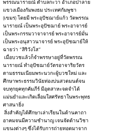
พรรณนารายณ์ ตำบลกะวา อำเภอปาลาย
แขวงเมืองกัมพงธม ประเทศกัมพูชา
(เขมร) โดยมี พระอุปัชฌาย์แก้ว วัดพรรณ
นารายณ์ เป็นพระอุปัชฌาย์ พระอาจารย์
เป็นพระกรรมวาจาจารย์ พระอาจารย์มั่น
เป็นพระอนุสาวนาจารย์ พระอุปัชฌาย์ให้
ฉายว่า “สิริวังโส”
เมื่อบวชแล้วก็จำพรรษาอยู่ที่วัดพรรณ
นารายณ์ ทำอุปัชฌาย์วัตรอาจาริยวัตร
ตามธรรมเนียมพระนวกะผู้บวชใหม่ และ
ศึกษาพระธรรมวินัยท่องบ่นสวดมนต์จน
จบทุกยุคทุกคัมภีร์ มีอุตสาหะจดจำได้
แม่นยำและเกิดเลื่อมใสศรัทธาในพระพุทธ
ศาสนายิ่ง
สิ่งสำคัญได้ศึกษาเล่าเรียนในด้านคาถา
อาคมจนมีความชำนาญ เจนจัดด้านวิชา
แขนงต่างๆ ซึ่งได้รับการถ่ายทอดมาจาก