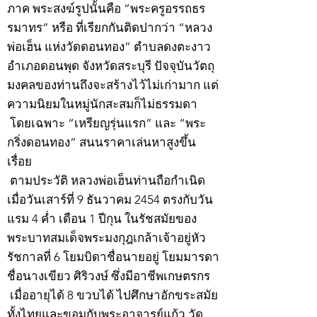
ภาค พระสงฆ์รูปนั้นคือ “พระครูอรรถธร
รมาทร” หรือ ที่เรียกกันติดปากว่า “หลวง
พ่อเฮ็น แห่งวัดดอนทอง” ตำบลดงตะงาว
อำเภอดอนพุด จังหวัดสระบุรี ปัจจุบันวัตถุ
มงคลของท่านถึงจะสร้างไว้ไม่เก่ามาก แต่
ความนิยมในหมู่นักสะสมก็ไม่ธรรมดา
โดยเฉพาะ “เหรียญรุ่นแรก” และ “พระ
กริ่งดอนทอง” สนนราคาเล่นหาสูงขึ้น
เรื่อย
ตามประวัติ หลวงพ่อเฮ็นท่านถือกำเนิด
เมื่อวันเสาร์ที่ 9 ธันวาคม 2454 ตรงกับวัน
แรม 4 ค่ำ เดือน 1 ปีกุน ในรัชสมัยของ
พระบาทสมเด็จพระมงกุฎเกล้าเจ้าอยู่หัว
รัชกาลที่ 6 โยมบิดาชื่อนายอยู่ โยมมารดา
ชื่อนางเขียว ศิริวงษ์ ซึ่งมีอาชีพเกษตรกร
เมื่ออายุได้ 8 ขวบได้ ไปศึกษาอักขระสมัย
ทั้งไทยและขอมกับพระอาจารย์แก้ว วัด