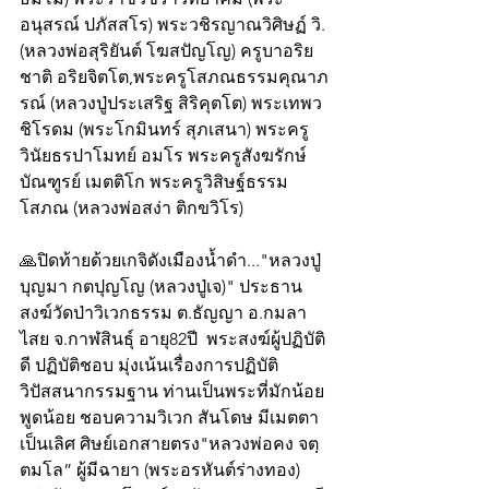
อนุสรณ์ ปภัสสโร) พระวชิรญาณวิศิษฏ์ วิ. 
(หลวงพ่อสุริยันต์ โฆสปัญโญ) ครูบาอริย
ชาติ อริยจิตโต,พระครูโสภณธรรมคุณาภ
รณ์ (หลวงปู่ประเสริฐ สิริคุตโต) พระเทพว
ชิโรดม (พระโกมินทร์ สุภเสนา) พระครู
วินัยธรปาโมทย์ อมโร พระครูสังฆรักษ์
บัณฑูรย์ เมตติโก พระครูวิสิษฐ์ธรรม
โสภณ (หลวงพ่อสง่า ติกขวิโร) 
🙏ปิดท้ายด้วยเกจิดังเมืองน้ำดำ..."หลวงปู่
บุญมา กตปุญโญ (หลวงปู่เจ)" ประธาน
สงฆ์วัดป่าวิเวกธรรม ต.ธัญญา อ.กมลา
ไสย จ.กาฬสินธุ์ อายุ82ปี  พระสงฆ์ผู้ปฏิบัติ
ดี ปฏิบัติชอบ มุ่งเน้นเรื่องการปฏิบัติ
วิปัสสนากรรมฐาน ท่านเป็นพระที่มักน้อย 
พูดน้อย ชอบความวิเวก สันโดษ มีเมตตา
เป็นเลิศ ศิษย์เอกสายตรง"หลวงพ่อคง จตฺ
ตมโล” ผู้มีฉายา (พระอรหันต์ร่างทอง) 