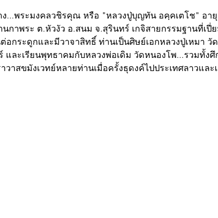
้าง...พระมงคลวชิรคุณ หรือ "หลวงปู่บุญทัน อคฺคเตโช" อายุ
นกาพระ ต.หัวงัว อ.สนม จ.สุรินทร์ เกจิสายกรรมฐานที่เปี
่อกระดูกและมีวาจาสิทธิ์ ท่านเป็นศิษย์เอกหลวงปู่เหมา วัด
ทร์ และเรียนพุทธาคมกับหลวงพ่อเดิม วัดหนองโพ...รวมทั้งศึก
าวาสขมังเวทย์หลายท่านเมื่อครั้งธุดงค์ไปประเทศลาวและ