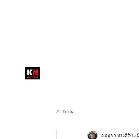
tukompee07@gmail.com
0614034151
หน้าหลัก
พระ
หนังสือพิมพ์คัมภีร์นิ
วส์
สื่อลึกวงการสงฆ์ เจาะตรงพระเครื่อง
ดัง
All Posts
อ.อนุชา ทรงศิริ
15 ม