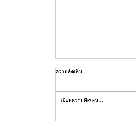
ความคิดเห็น
เขียนความคิดเห็น…
คอลัมน์"จับชีพจรวงการ
พระ"ประจำพฤหัสบดีที่ 30