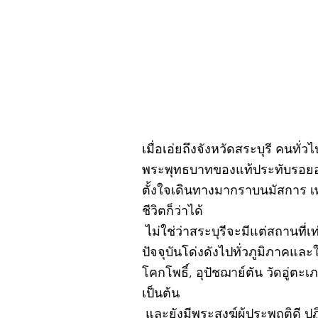
กรกฎาคม 2569
เมื่อเอ่ยถึงจังหวัดสระบุรี คนทั่
พระพุทธบาทของแท้ประทับรอยอยู
ตั้งใจเดินทางมากราบนมัสการ เ
ชีวิตก็ว่าได้
ไม่ใช่ว่าสระบุรีจะมีแต่สถานที่เ
ปัจจุบันโด่งดังไปทั่วภูมิภาคแ
โคกโพธิ์, อุปัชฌาย์ตัน วัดอู่
เป็นต้น
และยังมีพระสงฆ์ผู้ประพฤติดี ป