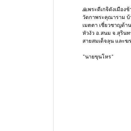
🙏พระดีเกจิดังเมืองช
วัดกาพระคุณาราม บ้า
เมตตา เชี่ยวชาญด้านต
หัวงัว อ.สนม จ.สุริน
สายสมเด็จลุน และฆร
"นายขุนโหร"