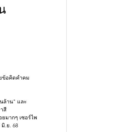
ัน
วยข้อคิดคำคม
พันล้าน" และ
าสี 
้อยมากๆ เซอร์ไพ
มิ.ย. 68  