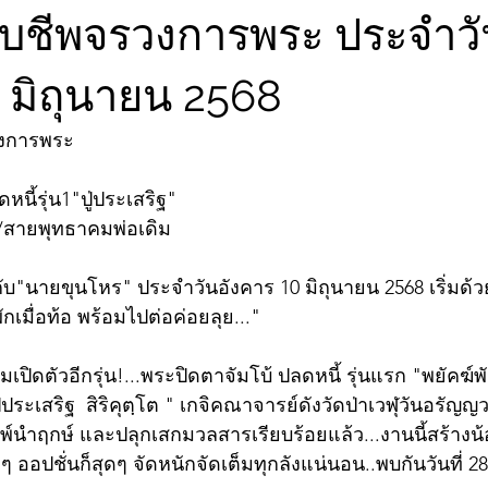
จับชีพจรวงการพระ ประจำว
0 มิถุนายน 2568
วงการพระ
หนี้รุ่น1"ปู่ประเสริฐ"
ร์/สายพุทธาคมพ่อเดิม
บ"นายขุนโหร" ประจำวันอังคาร 10 มิถุนายน 2568 เริ่มด้
กเมื่อท้อ พร้อมไปต่อค่อยลุย..."
ปิดตัวอีกรุ่น!...พระปิดตาจัมโบ้ ปลดหนี้ รุ่นแรก "พยัคฆ์
ประเสริฐ  สิริคุตฺโต " เกจิคณาจารย์ดังวัดป่าเวฬุวันอรัญญว
พ์นำฤกษ์ และปลุกเสกมวลสารเรียบร้อยแล้ว...งานนี้สร้างน
ๆ ออปชั่นก็สุดๆ จัดหนักจัดเต็มทุกลังแน่นอน..พบกันวันที่ 28 