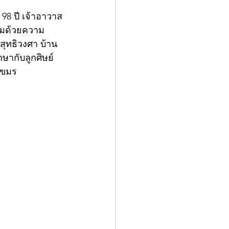
 98 ปี เจ้าอาวาส
่ยมด้วยความ
สุทธิวงศา บ้าน
ษากับลูกศิษย์
เขมร