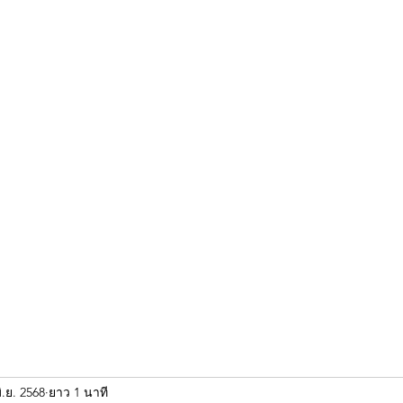
ขุนแผน khun paen
พระเก่าใหม่ยอดนิยม
ร้านพระเอกคัมภีร์
พระกริ
ิ.ย. 2568
ยาว 1 นาที