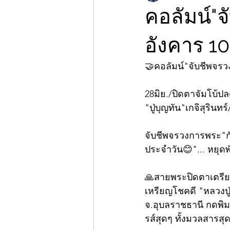
คอลัมน์"
อังคาร 1
🤝คอลัมน์"จับชีพจร
28มิย./ปิดตาจัมโบ้ปลด
"ปู่บุญทัน"เกจิสุรินท
จับชีพจรวงการพระ"กั
ประจำวัน😊"... หยุดพั
🙏สายพระปิดตาเตรียมเ
เหรียญโชคดี "หลวงปู่
จ.อุบลราชธานี กดพิม
รส์สุดๆ ทั้งมวลสารสุด