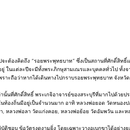
กรก
วไปจะต้องคิดถึง “รอยพระพุทธบาท” ซึ่งเป็นสถานที่ศักดิ์สิทธ
่ ในแต่ละปีจะมีทั้งพระภิกษุสามเณรและบุคคลทั่วไป ทั
พราะถือว่าหากได้เดินทางไปกราบรอยพระพุทธบาท จังหวัดสร
ท่านั้นที่ศักดิ์สิทธิ์ พระเกจิอาจารย์ของสระบุรีที่มากไปด้ว
ละในท้องถิ่นมีอยู่เป็นจำนวนมาก อาทิ หลวงพ่อยอด วัดหนอง
ตะเภา, หลวงพ่อลา วัดแก่งคอย, หลวงพ่อย้อย วัดอัมพวัน และ
©2020 by kampeenews. Proudly created with Wix.com
ฏิบัติชอบ ข้อวัตรงดงามยิ่ง โดยเฉพาะวางอุเบกขาได้อย่างย