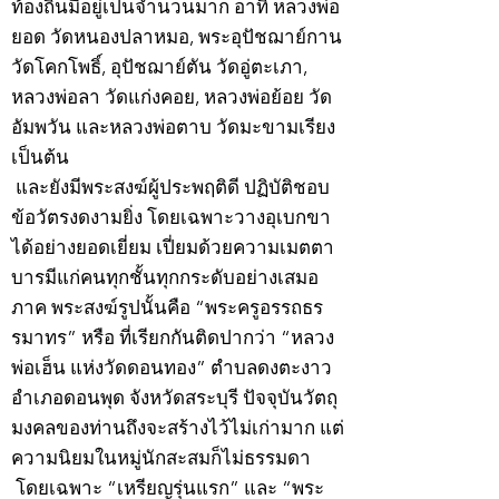
ท้องถิ่นมีอยู่เป็นจำนวนมาก อาทิ หลวงพ่อ
ยอด วัดหนองปลาหมอ, พระอุปัชฌาย์กาน
วัดโคกโพธิ์, อุปัชฌาย์ตัน วัดอู่ตะเภา,
หลวงพ่อลา วัดแก่งคอย, หลวงพ่อย้อย วัด
อัมพวัน และหลวงพ่อตาบ วัดมะขามเรียง
เป็นต้น
และยังมีพระสงฆ์ผู้ประพฤติดี ปฏิบัติชอบ
ข้อวัตรงดงามยิ่ง โดยเฉพาะวางอุเบกขา
ได้อย่างยอดเยี่ยม เปี่ยมด้วยความเมตตา
บารมีแก่คนทุกชั้นทุกกระดับอย่างเสมอ
ภาค พระสงฆ์รูปนั้นคือ “พระครูอรรถธร
รมาทร” หรือ ที่เรียกกันติดปากว่า “หลวง
พ่อเฮ็น แห่งวัดดอนทอง” ตำบลดงตะงาว
อำเภอดอนพุด จังหวัดสระบุรี ปัจจุบันวัตถุ
มงคลของท่านถึงจะสร้างไว้ไม่เก่ามาก แต่
ความนิยมในหมู่นักสะสมก็ไม่ธรรมดา
โดยเฉพาะ “เหรียญรุ่นแรก” และ “พระ