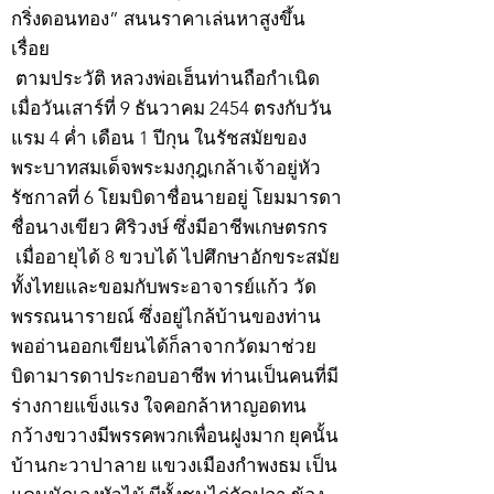
กริ่งดอนทอง” สนนราคาเล่นหาสูงขึ้น
เรื่อย
ตามประวัติ หลวงพ่อเฮ็นท่านถือกำเนิด
เมื่อวันเสาร์ที่ 9 ธันวาคม 2454 ตรงกับวัน
แรม 4 ค่ำ เดือน 1 ปีกุน ในรัชสมัยของ
พระบาทสมเด็จพระมงกุฎเกล้าเจ้าอยู่หัว
รัชกาลที่ 6 โยมบิดาชื่อนายอยู่ โยมมารดา
ชื่อนางเขียว ศิริวงษ์ ซึ่งมีอาชีพเกษตรกร
เมื่ออายุได้ 8 ขวบได้ ไปศึกษาอักขระสมัย
ทั้งไทยและขอมกับพระอาจารย์แก้ว วัด
พรรณนารายณ์ ซึ่งอยู่ไกล้บ้านของท่าน
พออ่านออกเขียนได้ก็ลาจากวัดมาช่วย
บิดามารดาประกอบอาชีพ ท่านเป็นคนที่มี
ร่างกายแข็งแรง ใจคอกล้าหาญอดทน
กว้างขวางมีพรรคพวกเพื่อนฝูงมาก ยุคนั้น
บ้านกะวาปาลาย แขวงเมืองกำพงธม เป็น