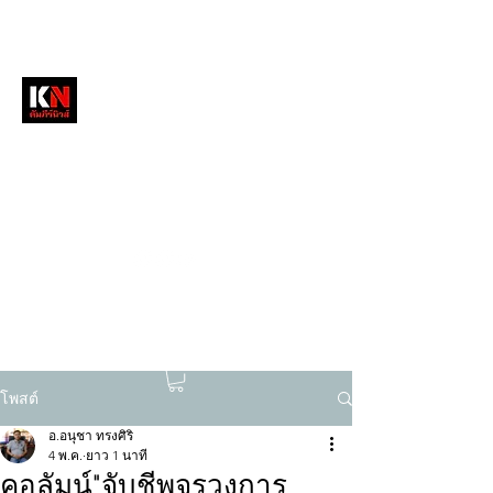
หนังสือพิมพ์คัมภีร์นิวส์
สื่อลึกวงการสงฆ์ เจาะตรงพระเครื่องดัง
tukompee07@gmail.com
0614034151
โพสต์
อ.อนุชา ทรงศิริ
4 พ.ค.
ยาว 1 นาที
คอลัมน์"จับชีพจรวงการ