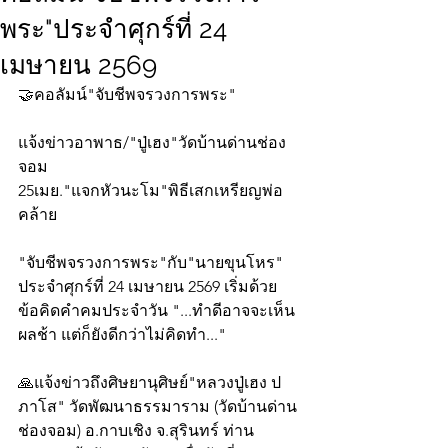
พระ"ประจำศุกร์ที่ 24
เมษายน 2569
🤝คอลัมน์"จับชีพจรวงการพระ"
แจ้งข่าวอาพาธ/"ปู่เฮง"วัดบ้านด่านช่อง
จอม
25เมย."แจกหัวนะโม"พิธีเสกเหรียญพ่อ
คล้าย
"จับชีพจรวงการพระ"กับ"นายขุนโหร" 
ประจำศุกร์ที่ 24 เมษายน 2569 เริ่มด้วย
ข้อคิดคำคมประจำวัน "...ทำดีอาจจะเห็น
ผลช้า แต่ก็ยังดีกว่าไม่คิดทำ..."
🙏แจ้งข่าวถึงศิษยานุศิษย์"หลวงปู่เฮง ป
ภาโส" วัดพัฒนาธรรมาราม (วัดบ้านด่าน
ช่องจอม) อ.กาบเชิง จ.สุรินทร์ ท่าน