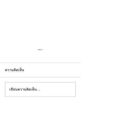
ความคิดเห็น
เขียนความคิดเห็น…
คอลัมน์"จับชีพจรวงการ
คอลัมน์"จับชีพจ
พระ"ประจำพุธที่ 29
พระ"ประจำอังคาร
กรกฎาคม 2569
กรกฎาคม 2569