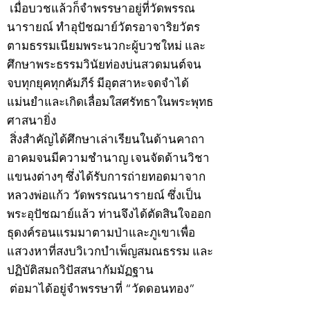
เมื่อบวชแล้วก็จำพรรษาอยู่ที่วัดพรรณ
นารายณ์ ทำอุปัชฌาย์วัตรอาจาริยวัตร
ตามธรรมเนียมพระนวกะผู้บวชใหม่ และ
ศึกษาพระธรรมวินัยท่องบ่นสวดมนต์จน
จบทุกยุคทุกคัมภีร์ มีอุตสาหะจดจำได้
แม่นยำและเกิดเลื่อมใสศรัทธาในพระพุทธ
ศาสนายิ่ง
สิ่งสำคัญได้ศึกษาเล่าเรียนในด้านคาถา
อาคมจนมีความชำนาญ เจนจัดด้านวิชา
แขนงต่างๆ ซึ่งได้รับการถ่ายทอดมาจาก
หลวงพ่อแก้ว วัดพรรณนารายณ์ ซึ่งเป็น
พระอุปัชฌาย์แล้ว ท่านจึงได้ตัดสินใจออก
ธุดงค์รอนแรมมาตามป่าและภูเขาเพื่อ
แสวงหาที่สงบวิเวกบำเพ็ญสมณธรรม และ
ปฏิบัติสมถวิปัสสนากัมมัฏฐาน
ต่อมาได้อยู่จำพรรษาที่ “วัดดอนทอง”
เมื่อปี 2479 ระหว่างจำพรรษาอยู่ที่นั่นได้