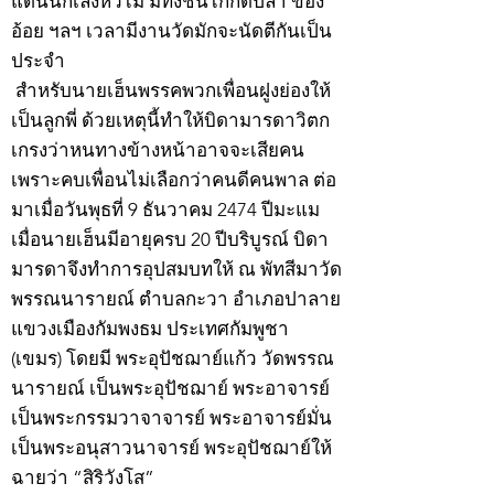
แดนนักเลงหัวไม้ มีทั้งชนไก่กัดปลา ข้อง
อ้อย ฯลฯ เวลามีงานวัดมักจะนัดตีกันเป็น
ประจำ
สำหรับนายเฮ็นพรรคพวกเพื่อนฝูงย่องให้
เป็นลูกพี่ ด้วยเหตุนี้ทำให้บิดามารดาวิตก
เกรงว่าหนทางข้างหน้าอาจจะเสียคน
เพราะคบเพื่อนไม่เลือกว่าคนดีคนพาล ต่อ
มาเมื่อวันพุธที่ 9 ธันวาคม 2474 ปีมะแม
เมื่อนายเฮ็นมีอายุครบ 20 ปีบริบูรณ์ บิดา
มารดาจึงทำการอุปสมบทให้ ณ พัทสีมาวัด
พรรณนารายณ์ ตำบลกะวา อำเภอปาลาย
แขวงเมืองกัมพงธม ประเทศกัมพูชา
(เขมร) โดยมี พระอุปัชฌาย์แก้ว วัดพรรณ
นารายณ์ เป็นพระอุปัชฌาย์ พระอาจารย์
เป็นพระกรรมวาจาจารย์ พระอาจารย์มั่น
เป็นพระอนุสาวนาจารย์ พระอุปัชฌาย์ให้
ฉายว่า “สิริวังโส”