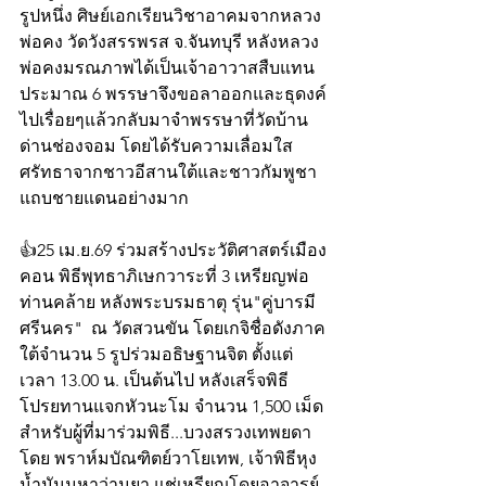
รูปหนึ่ง ศิษย์เอกเรียนวิชาอาคมจากหลวง
พ่อคง วัดวังสรรพรส จ.จันทบุรี หลังหลวง
พ่อคงมรณภาพได้เป็นเจ้าอาวาสสืบแทน
ประมาณ 6 พรรษาจึงขอลาออกและธุดงค์
ไปเรื่อยๆแล้วกลับมาจำพรรษาที่วัดบ้าน
ด่านช่องจอม โดยได้รับความเลื่อมใส
ศรัทธาจากชาวอีสานใต้และชาวกัมพูชา
แถบชายแดนอย่างมาก
👍25 เม.ย.69 ร่วมสร้างประวัติศาสตร์เมือง
คอน พิธีพุทธาภิเษกวาระที่ 3 เหรียญพ่อ
ท่านคล้าย หลังพระบรมธาตุ รุ่น"คู่บารมี
ศรีนคร"  ณ วัดสวนขัน โดยเกจิชื่อดังภาค
ใต้จำนวน 5 รูปร่วมอธิษฐานจิต ตั้งแต่
เวลา 13.00 น. เป็นต้นไป หลังเสร็จพิธี
โปรยทานแจกหัวนะโม จำนวน 1,500 เม็ด
สำหรับผู้ที่มาร่วมพิธี...บวงสรวงเทพยดา
โดย พราห์มบัณฑิตย์วาโยเทพ, เจ้าพิธีหุง
น้ำมันมหาว่านยา แช่เหรียญโดยอาจารย์