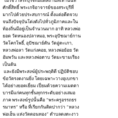
ไม่ใช่ว่าสระบุรีจะมีแต่สถานที่เท่านั้นที่
ศักดิ์สิทธิ์ พระเกจิอาจารย์ของสระบุรีที่
มากไปด้วยประสบการณ์ ตั้งแต่อดีตจวบ
จนถึงปัจจุบันโด่งดังไปทั่วภูมิภาคและใน
ท้องถิ่นมีอยู่เป็นจำนวนมาก อาทิ หลวงพ่อ
ยอด วัดหนองปลาหมอ, พระอุปัชฌาย์กาน
วัดโคกโพธิ์, อุปัชฌาย์ตัน วัดอู่ตะเภา,
หลวงพ่อลา วัดแก่งคอย, หลวงพ่อย้อย วัด
อัมพวัน และหลวงพ่อตาบ วัดมะขามเรียง
เป็นต้น
และยังมีพระสงฆ์ผู้ประพฤติดี ปฏิบัติชอบ
ข้อวัตรงดงามยิ่ง โดยเฉพาะวางอุเบกขา
ได้อย่างยอดเยี่ยม เปี่ยมด้วยความเมตตา
บารมีแก่คนทุกชั้นทุกกระดับอย่างเสมอ
ภาค พระสงฆ์รูปนั้นคือ “พระครูอรรถธร
รมาทร” หรือ ที่เรียกกันติดปากว่า “หลวง
พ่อเฮ็น แห่งวัดดอนทอง” ตำบลดงตะงาว