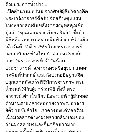
ด้วยประการทั้งปวง...
 เปิดตำนานบทใหม่ จากศิษย์ผู้สืบวิชาอดีต
พระเกจิอาจารย์ชื่อดัง จัดสร้างขุนแผน
โหงพรายสุดเข้มขลังจากผงพุทธคุณชื่อ
รุ่นว่า "ขุนแผนพรายเรียกทรัพย์"  ซึ่งทำ
พิธีพลีมวลสารและกดพิมพ์นำฤกษ์ไปแล้ว
เมื่อวันที่ 27 มิ.ย.2565 โดย พระอาจารย์
เต๋าสำนักสงฆ์วังใหม่บัวศิลา จ.สระแก้ว  
และ "พระอาจารย์แจ้"วัดน้อม
ประชาสรรค์  จ.พระนครศรีอยุธยา เมตตา
กดพิมพ์นำฤกษ์ และนั่งปรกอธิษฐานจิต
ปลุกเสกหลังเสร็จพิธีมีการจารภาพ พรม
น้ำมนต์ให้กับผู้มาร่วมพิธี ทั้งนี้ พระ
อาจารย์เต๋า เป็นอีกหนึ่งพระเกจิฯผู้สืบทอด
ตำนานสายหลวงพ่อกวยจากพระอาจาร
ย์ตั้ว วัดซับลำไย ...ราคาจองแค่หลักร้อย 
เนื้อมวลสารต่างๆผงพรายกลิ่นหอมของ
ว่านมงคล 108 และอื่นๆอีกมากมาย
พุทธคุณทั้งเข้มขลังและเต็มล้น สุดยอด