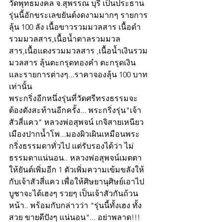
วัดพุทธมงคล จ.สุพรรณ บุรี เป็นประธาน 
รุ่นนี้อักขระเลขยันต์งดงามมากๆ รายการ
ลุ้น 100 ลัง เนื้อขาวรวมมวลสาร เนื้อดำ
รวมมวลสาร,เนื้อน้ำตาลรวมมวล 
สาร,เนื้อแดงรวมมวลสาร ,เนื้อน้ำเงินรวม
มวลสาร ลุ้นตะกรุดทองคำ ตะกรุดเงิน 
และรายการต่างๆ...ราคาจองลุ้น 100 บาท
เท่านั้น
พระกริ่งอีกหนึ่งรุ่นที่วัดศรีทรงธรรมจะ
ต้องดังสะท้านอีกครั้ง... พระกริ่งรุ่น"เจ้า
สัวสี่แคว" หลวงพ่อสุพจน์ เกจิสายเหนียว
เมืองปากน้ำโพ...มองผิวเผินเหมือนพระ
กริ่งธรรมดาทั่วไป แต่รับรองได้ว่า ไม่
ธรรมดาแน่นอน.. หลวงพ่อสุพจน์เมตตา
ให้ยันต์เพิ่มอีก 1 ตัวเพิ่มความเข้มขลังให้
กับเจ้าสัวสี่แคว เพื่อให้ศิษยานุศิษย์เอาไป
บูชาจะได้เฮงๆ รวยๆ เป็นเจ้าสัวกันถ้วน
หน้า.. พร้อมกับกล่าวว่า "รุ่นนี้ทั้งเฮง ทั้ง
สวย ขายดีปังๆ แน่นอน"... อย่าพลาด!!!