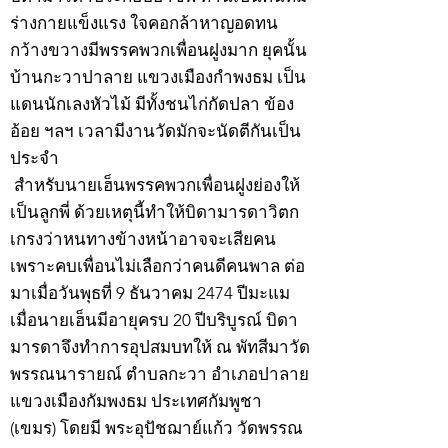
ร่างกายแข็งแรง ใจคอกล้าหาญอดทน
กว้างขวางมีพรรคพวกเพื่อนฝูงมาก ยุคนั้น
บ้านกะวาปาลาย แขวงเมืองกำพงธม เป็น
แดนนักเลงหัวไม้ มีทั้งชนไก่กัดปลา ข้อง
อ้อย ฯลฯ เวลามีงานวัดมักจะนัดตีกันเป็น
ประจำ
สำหรับนายเฮ็นพรรคพวกเพื่อนฝูงย่องให้
เป็นลูกพี่ ด้วยเหตุนี้ทำให้บิดามารดาวิตก
เกรงว่าหนทางข้างหน้าอาจจะเสียคน
เพราะคบเพื่อนไม่เลือกว่าคนดีคนพาล ต่อ
มาเมื่อวันพุธที่ 9 ธันวาคม 2474 ปีมะแม
เมื่อนายเฮ็นมีอายุครบ 20 ปีบริบูรณ์ บิดา
มารดาจึงทำการอุปสมบทให้ ณ พัทสีมาวัด
พรรณนารายณ์ ตำบลกะวา อำเภอปาลาย
แขวงเมืองกัมพงธม ประเทศกัมพูชา
(เขมร) โดยมี พระอุปัชฌาย์แก้ว วัดพรรณ