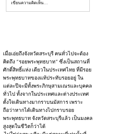
เขียนความคิดเห็น…
คอลัมน์"จับชีพจรวงการ
คอลัมน์"จับชีพจ
พระ"ประจำพุธที่ 29
พระ"ประจำอังคาร
กรกฎาคม 2569
กรกฎาคม 2569
©2020 by kampeenews. Proudly created with Wix.com
เมื่อเอ่ยถึงจังหวัดสระบุรี คนทั่วไปจะต้อง
คิดถึง “รอยพระพุทธบาท” ซึ่งเป็นสถานที่
ศักดิ์สิทธิ์แห่ง เดียวในประเทศไทย ที่มีรอย
พระพุทธบาทของแท้ประทับรอยอยู่ ใน
แต่ละปีจะมีทั้งพระภิกษุสามเณรและบุคคล
ทั่วไป ทั้งจากในประเทศและต่างประเทศ
ตั้งใจเดินทางมากราบนมัสการ เพราะ
ถือว่าหากได้เดินทางไปกราบรอย
พระพุทธบาท จังหวัดสระบุรีแล้ว เป็นมงคล
สูงสุดในชีวิตก็ว่าได้