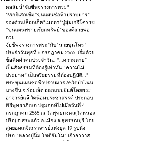
คอลัมน์"จับชีพจรวงการพระ"
19เกจิเสกเข้ม"ขุนแผนช่อฟ้าปราบมาร"
จองด่วน!ล็อกเก็ต"เมตตา"ปู่สุ่มเกจิโคราช
"ขุนแผนพรายเรียกทรัพย์"ของดีสายพ่อ
กวย
จับชีพจรวงการพระ"กับ"นายขุนโหร" 
ประจำวันพุธที่ 6 กรกฎาคม 2565  เริ่มด้วย
ข้อคิดคำคมประจำวัน..."...ความตาย” 
เป็นสัจธรรมที่ต้องรู้เท่าทัน “ความไม่
ประมาท” เป็นจริยธรรมที่ต้องปฏิบัติ..."
พระขุนแผนช่อฟ้าปราบมาร 65วัดป่าโนน
นางชื่น จ.ร้อยเอ็ด ออกแบบยันต์โดยพระ
อาจารย์แจ้ วัดน้อมประชาสรรค์ ประกอบ
พิธีพุทธาภิเษก ปฐมฤกษ์ไปเมื่อวันที่ 4 
กรกฎาคม 2565 ณ วัดพุทธมงคล(วัดหนอง
ปรือ) ต.สระแก้ว อ.เมือง จ.สุพรรณบุรี โดย
สุดยอดเกจิเถราจารย์แห่งยุค 19 รูปนั่ง
ปรก "หลวงปู่นิ่ม โชติธัมโม" เจ้าอาวาส