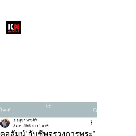
หนังสือพิมพ์คัมภีร์นิวส์
สื่อลึกวงการสงฆ์ เจาะตรงพระเครื่องดัง
tukompee07@gmail.com
0614034151
โพสต์
อ.อนุชา ทรงศิริ
6 ก.ค. 2565
ยาว 1 นาที
คอลัมน์"จับชีพจรวงการพระ"