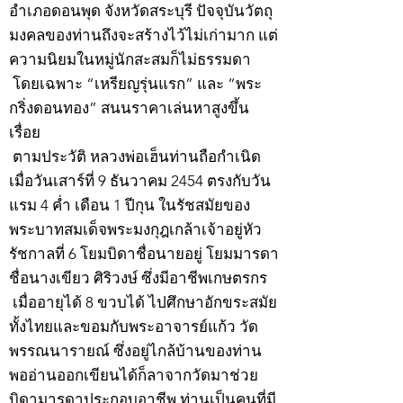
อำเภอดอนพุด จังหวัดสระบุรี ปัจจุบันวัตถุ
มงคลของท่านถึงจะสร้างไว้ไม่เก่ามาก แต่
ความนิยมในหมู่นักสะสมก็ไม่ธรรมดา
โดยเฉพาะ “เหรียญรุ่นแรก” และ “พระ
กริ่งดอนทอง” สนนราคาเล่นหาสูงขึ้น
เรื่อย
ตามประวัติ หลวงพ่อเฮ็นท่านถือกำเนิด
เมื่อวันเสาร์ที่ 9 ธันวาคม 2454 ตรงกับวัน
แรม 4 ค่ำ เดือน 1 ปีกุน ในรัชสมัยของ
พระบาทสมเด็จพระมงกุฎเกล้าเจ้าอยู่หัว
รัชกาลที่ 6 โยมบิดาชื่อนายอยู่ โยมมารดา
ชื่อนางเขียว ศิริวงษ์ ซึ่งมีอาชีพเกษตรกร
เมื่ออายุได้ 8 ขวบได้ ไปศึกษาอักขระสมัย
ทั้งไทยและขอมกับพระอาจารย์แก้ว วัด
พรรณนารายณ์ ซึ่งอยู่ไกล้บ้านของท่าน
พออ่านออกเขียนได้ก็ลาจากวัดมาช่วย
บิดามารดาประกอบอาชีพ ท่านเป็นคนที่มี