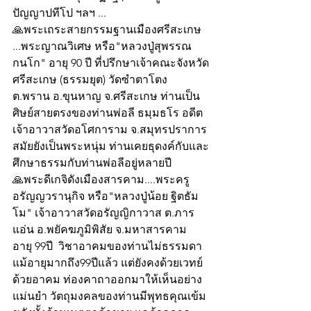
ปัญญาปทีโป ฯลฯ ...
🙏พระเถระสายกรรมฐานเมืองศรีสะเกษ
...พระญาณวิเศษ หรือ"หลวงปู่สุพรรณ 
กนโก" อายุ 90 ปี ที่ปรึกษาเจ้าคณะจังหวัด
ศรีสะเกษ (ธรรมยุต) วัดซำตาโตง 
ต.พราน อ.ขุนหาญ จ.ศรีสะเกษ ท่านเป็น
ศิษย์สายตรงของท่านพ่อลี ธมฺมธโร อดีต
เจ้าอาวาสวัดอโศการาม จ.สมุทรปราการ 
สมัยยังเป็นพระหนุ่ม ท่านเคยธุดงค์กับและ
ศึกษาธรรมกับท่านพ่อลีอยู่หลายปี
🙏พระดีเกจิดังเมืองสารคาม....พระครู
อรัญญวรานุกิจ หรือ"หลวงปู่น้อย ฐิตธัม
โม" เจ้าอาวาสวัดอรัญญิกาวาส ต.ภาร
แอ่น อ.พยัคฆภูมิพิสัย จ.มหาสารคาม 
อายุ 99ปี  วิชาอาคมของท่านไม่ธรรมดา 
แม้อายุมากถึง99ปีแล้ว แต่ยังคงด้วยเวทย์
ด้วยอาคม ท่องคาถาออกมาให้เห็นอย่าง
แม่นยำ วัตถุมงคลของท่านมีพุทธคุณเข้ม