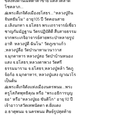
ขลังทั้งด้านเมตตาค้าขาย แคล้วคลาด 
โชคลาภ...
🙏พระดีเกจิดังเมืองยโสธร..."หลวงปู่ถิน 
จันทธัมโม" อายุ105 ปี วัดคอนสาย 
อ.เลิงนกทา จ.ยโสธร พระเถราจารย์เชี่ยว
ชาญกัมมัฏฐาน วัตรปฏิบัติดี สืบสายธรรม
จากพระเกจิอาจารย์สายพระป่าหลายรูป 
อาทิ  หลวงปู่ดี ฉันโน" วัดภูเขาแก้ว   
,หลวงปู่ลือ วัดป่านาทามวนาวาส 
จ.มุกดาหาร หลวงปู่สอ วัดป่าบ้านหนอง
แสง จ.ยโสธร,หลวงตาพวง วัดศรี
ธรรมมาราม จ.ยโสธร,หลวงปู่หล้า วัดภู
จ้อก้อ จ.มุกดาหาร, หลวงปู่แสง ญาณวโร 
เป็นต้น
🙏พระดีเกจิดังแห่งเมืองนครพนม...พระ
ครูโสภิตพุทธิคุณ หรือ "พระอธิการบุญ
ยอ" หรือ"หลวงปู่ยอ ขันติโก" อายุ 92 ปี 
เจ้าอาวาสวัดเทพนัดดา ต.ฝั่งแดง 
อ.ธาตุพนม จ.นครพนม ศิษย์รูปสุดท้าย