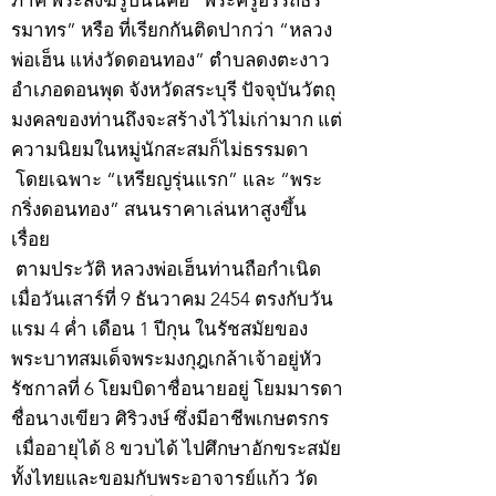
ภาค พระสงฆ์รูปนั้นคือ “พระครูอรรถธร
รมาทร” หรือ ที่เรียกกันติดปากว่า “หลวง
พ่อเฮ็น แห่งวัดดอนทอง” ตำบลดงตะงาว
อำเภอดอนพุด จังหวัดสระบุรี ปัจจุบันวัตถุ
มงคลของท่านถึงจะสร้างไว้ไม่เก่ามาก แต่
ความนิยมในหมู่นักสะสมก็ไม่ธรรมดา
โดยเฉพาะ “เหรียญรุ่นแรก” และ “พระ
กริ่งดอนทอง” สนนราคาเล่นหาสูงขึ้น
เรื่อย
ตามประวัติ หลวงพ่อเฮ็นท่านถือกำเนิด
เมื่อวันเสาร์ที่ 9 ธันวาคม 2454 ตรงกับวัน
แรม 4 ค่ำ เดือน 1 ปีกุน ในรัชสมัยของ
พระบาทสมเด็จพระมงกุฎเกล้าเจ้าอยู่หัว
รัชกาลที่ 6 โยมบิดาชื่อนายอยู่ โยมมารดา
ชื่อนางเขียว ศิริวงษ์ ซึ่งมีอาชีพเกษตรกร
เมื่ออายุได้ 8 ขวบได้ ไปศึกษาอักขระสมัย
ทั้งไทยและขอมกับพระอาจารย์แก้ว วัด