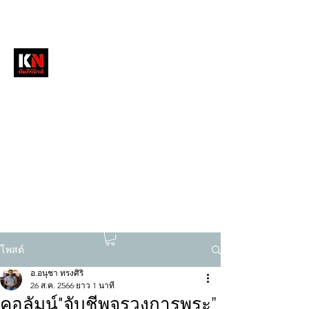
หนังสือพิมพ์คัมภีร์นิวส์
สื่อลึกวงการสงฆ์ เจาะตรงพระเครื่องดัง
tukompee07@gmail.com
0614034151
โพสต์
อ.อนุชา ทรงศิริ
26 ส.ค. 2566
ยาว 1 นาที
คอลัมน์"จับชีพจรวงการพระ”