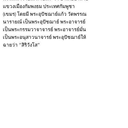
แขวงเมืองกัมพงธม ประเทศกัมพูชา
(เขมร) โดยมี พระอุปัชฌาย์แก้ว วัดพรรณ
นารายณ์ เป็นพระอุปัชฌาย์ พระอาจารย์
เป็นพระกรรมวาจาจารย์ พระอาจารย์มั่น
เป็นพระอนุสาวนาจารย์ พระอุปัชฌาย์ให้
ฉายว่า “สิริวังโส”
เมื่อบวชแล้วก็จำพรรษาอยู่ที่วัดพรรณ
นารายณ์ ทำอุปัชฌาย์วัตรอาจาริยวัตร
ตามธรรมเนียมพระนวกะผู้บวชใหม่ และ
ศึกษาพระธรรมวินัยท่องบ่นสวดมนต์จน
จบทุกยุคทุกคัมภีร์ มีอุตสาหะจดจำได้
แม่นยำและเกิดเลื่อมใสศรัทธาในพระพุทธ
ศาสนายิ่ง
สิ่งสำคัญได้ศึกษาเล่าเรียนในด้านคาถา
อาคมจนมีความชำนาญ เจนจัดด้านวิชา
แขนงต่างๆ ซึ่งได้รับการถ่ายทอดมาจาก