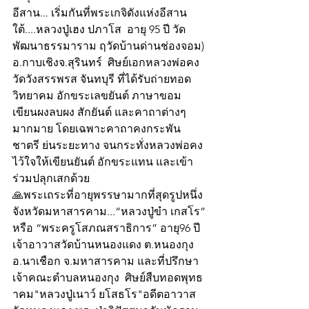
อีสาน... เริ่มกันที่พระเกจิดังแห่งอีสาน
ใต้....หลวงปู่เฮง ปภาโส  อายุ 95 ปี วัด
พัฒนาธรรมาราม ฤวัดบ้านด่านช่องจอม) 
อ.กาบเชิงจ.สุรินทร์  ศิษย์เอกหลวงพ่อคง 
วัดวังสรรพรส จันทบุรี ที่ได้รับถ่ายทอด
วิทยาคม อักขระเลขยันต์ ภาษาขอม 
เขียนผงลบผง สักยันต์ และคาถาต่างๆ 
มากมาย โดยเฉพาะคาถาคงกระพัน
ชาตรี ย่นระยะทาง จนกระทั่งหลวงพ่อคง
ไว้ใจให้เขียนยันต์ อักขระแทน และเข้า
ร่วมปลุกเสกด้วย
🙏พระเถระที่อายุพรรษามากที่สุดรูปหนึ่ง
จังหวัดมหาสารคาม...“หลวงปู่ขำ เกสโร” 
หรือ “พระครูโสภณสราธิการ” อายุ96 ปี
เจ้าอาวาสวัดบ้านหนองแดง ต.หนองกุง 
อ.นาเชือก จ.มหาสารคาม และที่ปรึกษา
เจ้าคณะตำบลหนองกุง  ศิษย์สืบทอดพุทธ
าคม"หลวงปู่เนาว์ ยโสธโร"อดีตอาวาส