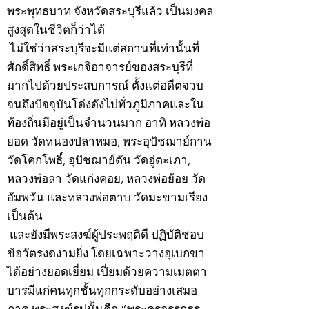
พระพุทธบาท จังหวัดสระบุรีแล้ว เป็นมงคล
สูงสุดในชีวิตก็ว่าได้
ไม่ใช่ว่าสระบุรีจะมีแต่สถานที่เท่านั้นที่
ศักดิ์สิทธิ์ พระเกจิอาจารย์ของสระบุรีที่
มากไปด้วยประสบการณ์ ตั้งแต่อดีตจวบ
จนถึงปัจจุบันโด่งดังไปทั่วภูมิภาคและใน
ท้องถิ่นมีอยู่เป็นจำนวนมาก อาทิ หลวงพ่อ
ยอด วัดหนองปลาหมอ, พระอุปัชฌาย์กาน
วัดโคกโพธิ์, อุปัชฌาย์ตัน วัดอู่ตะเภา,
หลวงพ่อลา วัดแก่งคอย, หลวงพ่อย้อย วัด
อัมพวัน และหลวงพ่อตาบ วัดมะขามเรียง
เป็นต้น
และยังมีพระสงฆ์ผู้ประพฤติดี ปฏิบัติชอบ
ข้อวัตรงดงามยิ่ง โดยเฉพาะวางอุเบกขา
ได้อย่างยอดเยี่ยม เปี่ยมด้วยความเมตตา
บารมีแก่คนทุกชั้นทุกกระดับอย่างเสมอ