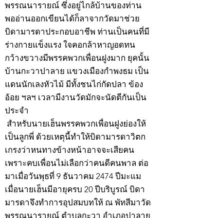
พรรณนารายณ์ ซึ่งอยู่ไกล้บ้านของท่าน
พออ่านออกเขียนได้ก็ลาจากวัดมาช่วย
บิดามารดาประกอบอาชีพ ท่านเป็นคนที่มี
ร่างกายแข็งแรง ใจคอกล้าหาญอดทน
กว้างขวางมีพรรคพวกเพื่อนฝูงมาก ยุคนั้น
บ้านกะวาปาลาย แขวงเมืองกำพงธม เป็น
แดนนักเลงหัวไม้ มีทั้งชนไก่กัดปลา ข้อง
อ้อย ฯลฯ เวลามีงานวัดมักจะนัดตีกันเป็น
ประจำ
สำหรับนายเฮ็นพรรคพวกเพื่อนฝูงย่องให้
เป็นลูกพี่ ด้วยเหตุนี้ทำให้บิดามารดาวิตก
เกรงว่าหนทางข้างหน้าอาจจะเสียคน
เพราะคบเพื่อนไม่เลือกว่าคนดีคนพาล ต่อ
มาเมื่อวันพุธที่ 9 ธันวาคม 2474 ปีมะแม
เมื่อนายเฮ็นมีอายุครบ 20 ปีบริบูรณ์ บิดา
มารดาจึงทำการอุปสมบทให้ ณ พัทสีมาวัด
พรรณนารายณ์ ตำบลกะวา อำเภอปาลาย