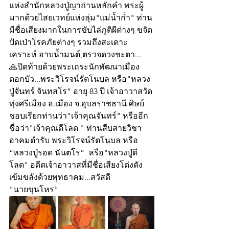
แห่งสำนักหลวงปู่ญาถ่านหลักคำ พระผู้
มากด้วยไสยเวทย์แห่งลุ่ม"แม่น้ำก่ำ" ท่าน
มีชื่อเสียงมากในการขับไล่ภูติผีต่างๆ ขจัด
ปัดเป่าโรคภัยต่างๆ รวมถึงสะเดาะ
เคราะห์ อาบน้ำมนต์,ตรวจดวงชะตา...
🙏ปิดท้ายด้วยพระเถระนักพัฒนาเมือง
ดอกบัว...พระวิโรจน์รัตโนบล หรือ"หลวง
ปู่จันทร์ จันทสโร" อายุ 83 ปี เจ้าอาวาสวัด
ทุ่งศรีเมือง อ.เมือง จ.อุบลราชธานี ศิษย์
ชอบเรียกท่านว่า"เจ้าคุณจันทร์" หรืออีก
ชื่อว่า"เจ้าคุณดีโลด " ท่านสืบสายวิชา
อาคมตำรับ พระวิโรจน์รัตโนบล หรือ 
“หลวงปู่รอด นันตโร”  หรือ"หลวงปู่ดี
โลด" อดีตเจ้าอาวาสที่มีชื่อเสียงโด่งดัง 
เข้มขลังด้วยพุทธาคม...สวัสดี
"นายขุนโหร"