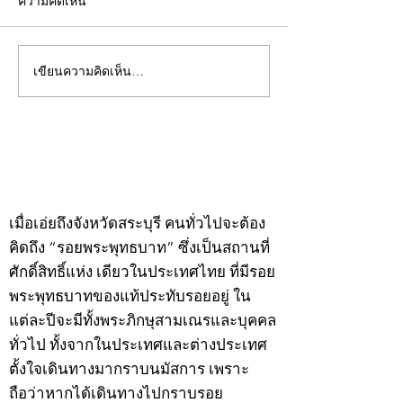
ความคิดเห็น
เขียนความคิดเห็น…
คอลัมน์"จับชีพจรวงการ
คอลัมน์"จับชีพจ
พระ"ประจำพุธที่ 29
พระ"ประจำอังคาร
กรกฎาคม 2569
กรกฎาคม 2569
©2020 by kampeenews. Proudly created with Wix.com
เมื่อเอ่ยถึงจังหวัดสระบุรี คนทั่วไปจะต้อง
คิดถึง “รอยพระพุทธบาท” ซึ่งเป็นสถานที่
ศักดิ์สิทธิ์แห่ง เดียวในประเทศไทย ที่มีรอย
พระพุทธบาทของแท้ประทับรอยอยู่ ใน
แต่ละปีจะมีทั้งพระภิกษุสามเณรและบุคคล
ทั่วไป ทั้งจากในประเทศและต่างประเทศ
ตั้งใจเดินทางมากราบนมัสการ เพราะ
ถือว่าหากได้เดินทางไปกราบรอย