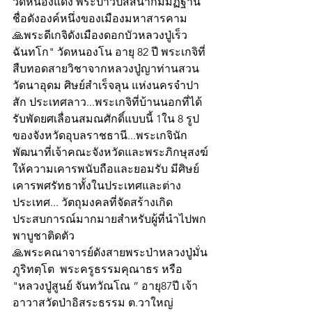
วัดหนองแดง พระป่าวิปัสสนากัมมัฏฐาน
ชื่อดังองค์หนึ่งของเมืองมหาสารคาม
🙏พระดีเกจิดังเมืองดอกบัวหลวงปู่เร็ว 
ฉันทโก" วัดหนองโน อายุ 82 ปี พระเกจิที่
สืบทอดสายวิชาจากหลวงปู่ญาท่านสวน 
วัดนาอุดม ศิษย์สำเร็จลุน แห่งนครจำปา
สัก ประเทศลาว...พระเกจิที่บ้านนอกที่ได้
รับพัดยศเลื่อนสมณศักดิ์แบบนี้ 1ใน 8 รูป
ของจังหวัดอุบลราชธานี...พระเกจินัก
พัฒนาที่เจ้าคณะจังหวัดและพระภิกษุสงฆ์
ให้ความเคารพนับถือและยอมรับ มีศิษย์
เคารพศรัทธาทั้งในประเทศและต่าง
ประเทศ... วัตถุมงคลที่จัดสร้างเกิด
ประสบการณ์มากมายสำหรับผู้ที่นำไปพก
พาบูชาติดตัว
🙏พระคณาจารย์ดังสายพระป่าหลวงปู่มั่น 
ภูริทตฺโต  พระครูธรรมคุณาธร หรือ 
"หลวงปู่สูนย์ จันทวัณโณ ” อายุ87ปี เจ้า
อาวาสวัดป่าอิสระธรรม ต.วาใหญ่ 