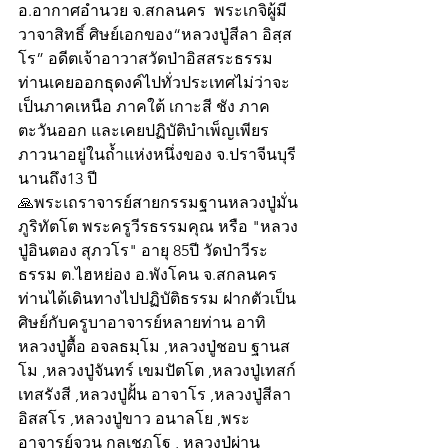
อ.อากาศอำนวย จ.สกลนคร  พระเกจิผู้มี
วาจาสิทธิ์ ศิษย์เอกของ“หลวงปู่สีลา อิสฺส
โร” อดีตเจ้าอาวาสวัดป่าอิสสระธรรม 
ท่านเคยออกธุดงค์ไปทั่วประเทศไม่ว่าจะ
เป็นภาคเหนือ ภาคใต้ เกาะสี ชัง ภาค
ตะวันออก และเคยปฏิบัติบำเพ็ญเพียร
ภาวนาอยู่ในถ้ำแห่งหนึ่งของ จ.ปราจีนบุรี 
นานถึง13 ปี
🙏พระเถราจารย์สายกรรมฐานหลวงปู่มั่น 
ภูริทัตโต พระครูวีรธรรมคุณ หรือ "หลวง
ปู่อินตอง สุภวโร" อายุ 85ปี วัดป่าวีระ
ธรรม ต.ไฮหย่อง อ.พังโคน จ.สกลนคร  
ท่านได้เดินทางไปปฏิบัติธรรม ฝากตัวเป็น
ศิษย์กับครูบาอาจารย์หลายท่าน อาทิ 
หลวงปู่ตื้อ อจลธมฺโม ,หลวงปู่ชอบ ฐานส
โม ,หลวงปู่จันทร์ เขมปัตโต ,หลวงปู่เทสก์ 
เทสรังสี ,หลวงปู่ฝั้น อาจาโร ,หลวงปู่สีลา 
อิสสโร ,หลวงปู่ขาว อนาลโย ,พระ
อาจารย์จวน กุลเชฏโฐ , หลวงปู่ผ่าน 