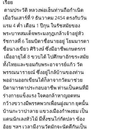
เรื่อย
ตามประวัติ หลวงพ่อเฮ็นท่านถือกำเนิด
เมื่อวันเสาร์ที่ 9 ธันวาคม 2454 ตรงกับวัน
แรม 4 ค่ำ เดือน 1 ปีกุน ในรัชสมัยของ
พระบาทสมเด็จพระมงกุฎเกล้าเจ้าอยู่หัว
รัชกาลที่ 6 โยมบิดาชื่อนายอยู่ โยมมารดา
ชื่อนางเขียว ศิริวงษ์ ซึ่งมีอาชีพเกษตรกร
เมื่ออายุได้ 8 ขวบได้ ไปศึกษาอักขระสมัย
ทั้งไทยและขอมกับพระอาจารย์แก้ว วัด
พรรณนารายณ์ ซึ่งอยู่ไกล้บ้านของท่าน
พออ่านออกเขียนได้ก็ลาจากวัดมาช่วย
บิดามารดาประกอบอาชีพ ท่านเป็นคนที่มี
ร่างกายแข็งแรง ใจคอกล้าหาญอดทน
กว้างขวางมีพรรคพวกเพื่อนฝูงมาก ยุคนั้น
บ้านกะวาปาลาย แขวงเมืองกำพงธม เป็น
แดนนักเลงหัวไม้ มีทั้งชนไก่กัดปลา ข้อง
อ้อย ฯลฯ เวลามีงานวัดมักจะนัดตีกันเป็น