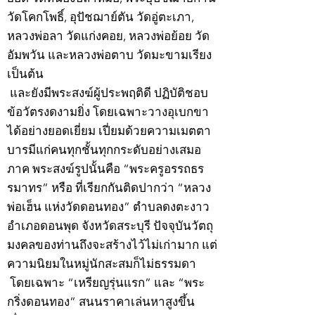
วัดโคกโพธิ์, อุปัชฌาย์ตัน วัดอู่ตะเภา,
หลวงพ่อลา วัดแก่งคอย, หลวงพ่อย้อย วัด
อัมพวัน และหลวงพ่อตาบ วัดมะขามเรียง
เป็นต้น
และยังมีพระสงฆ์ผู้ประพฤติดี ปฏิบัติชอบ
ข้อวัตรงดงามยิ่ง โดยเฉพาะวางอุเบกขา
ได้อย่างยอดเยี่ยม เปี่ยมด้วยความเมตตา
บารมีแก่คนทุกชั้นทุกกระดับอย่างเสมอ
ภาค พระสงฆ์รูปนั้นคือ “พระครูอรรถธร
รมาทร” หรือ ที่เรียกกันติดปากว่า “หลวง
พ่อเฮ็น แห่งวัดดอนทอง” ตำบลดงตะงาว
อำเภอดอนพุด จังหวัดสระบุรี ปัจจุบันวัตถุ
มงคลของท่านถึงจะสร้างไว้ไม่เก่ามาก แต่
ความนิยมในหมู่นักสะสมก็ไม่ธรรมดา
โดยเฉพาะ “เหรียญรุ่นแรก” และ “พระ
กริ่งดอนทอง” สนนราคาเล่นหาสูงขึ้น