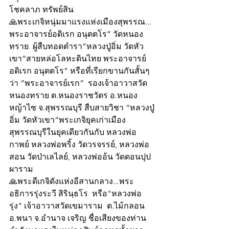
โชคลาภ ทรัพย์สิน
🙏พระเกจิหนุ่มมาแรงแห่งเมืองสุพรรณ... 
พระอาจารย์อดิเรก อนุตตโร” วัดหนอง
ทราย  ผู้สืบทอดตำรา”หลวงปู่อิ่ม วัดหัว
เขา”สายหล่อโลหะดินไทย พระอาจารย์
อดิเรก อนุตตโร” หรือที่เรียกขานกันสั้นๆ
ว่า ”พระอาจารย์เรก”  รองเจ้าอาวาสวัด
หนองทราย ต.หนองราชวัตร อ.หนอง
หญ้าไซ จ.สุพรรณบุรี สืบสายวิชา “หลวงปู่
อิ่ม วัดหัวเขา”พระเกจิยุคเก่าเมือง
สุพรรณบุรีในยุคเดียวกันกับ หลวงพ่อ
กาพย์ หลวงพ่อพริ้ง วัดวรจรรย์, หลวงพ่อ
สอน วัดป่าเลไลย์, หลวงพ่ออ้น วัดดอนปุป
ผาราม
🙏พระดีเกจิดังแห่งอีสานกลาง...พระ
อธิการรุ่งระวี สิรินฺธโร  หรือ"หลวงพ่อ
รุ่ง" เจ้าอาวาสวัดเขมาราม  ต.ไม้กลอน 
อ.พนา จ.อำนาจ เจริญ ชื่อเสียงของท่าน