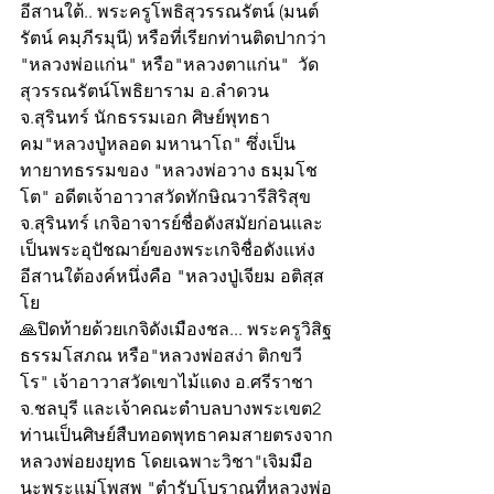
อีสานใต้.. พระครูโพธิสุวรรณรัตน์ (มนต์
รัตน์ คมฺภีรมุนี) หรือที่เรียกท่านติดปากว่า 
"หลวงพ่อแก่น" หรือ"หลวงตาแก่น"  วัด
สุวรรณรัตน์โพธิยาราม อ.ลำดวน 
จ.สุรินทร์ นักธรรมเอก ศิษย์พุทธา
คม"หลวงปู่หลอด มหานาโถ" ซึ่งเป็น
ทายาทธรรมของ "หลวงพ่อวาง ธมฺมโช
โต" อดีตเจ้าอาวาสวัดทักษิณวารีสิริสุข 
จ.สุรินทร์ เกจิอาจารย์ชื่อดังสมัยก่อนและ
เป็นพระอุปัชฌาย์ของพระเกจิชื่อดังแห่ง
อีสานใต้องค์หนึ่งคือ "หลวงปู่เจียม อติสฺส
โย
🙏ปิดท้ายด้วยเกจิดังเมืองชล... พระครูวิสิฐ
ธรรมโสภณ หรือ"หลวงพ่อสง่า ติกขวี
โร" เจ้าอาวาสวัดเขาไม้แดง อ.ศรีราชา 
จ.ชลบุรี และเจ้าคณะตำบลบางพระเขต2 
ท่านเป็นศิษย์สืบทอดพุทธาคมสายตรงจาก
หลวงพ่อยงยุทธ โดยเฉพาะวิชา"เจิมมือ
นะพระแม่โพสพ "ตำรับโบราณที่หลวงพ่อ