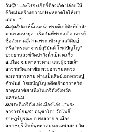
วัน😊"...อะไรจะเกิดก็ต้องเกิด ปล่อยให้
ชีวิตมันสร้างความประหลาดใจให้เรา
เถอะ..."
🙏สุดสัปดาห์นี้แนะนำพระดีเกจิดังที่กำลัง
มาแรงแห่งยุค...เริ่มกันที่พระเกจิอาจารย์
ชื่อดังภาคอีสาน พระวชิรญาณวิศิษฏ์ 
หรือ"พระอาจารย์สุริยันต์ โฆสปัญโญ"  
ประธานสงฆ์วัดป่าวังน้ำเย็น ต.เกิ้ง 
อ.เมือง จ.มหาสารคาม และผู้ช่วยเจ้า
อาวาสวัดมหาชัย พระอารามหลวง 
จ.มหาสารคาม ท่านเป็นศิษย์เอกหลวงปู่
คำพันธ์  โฆสปัญโญ อดีตเจ้าอาวาสวัด
ธาตุมหาชัย หนึ่งในเกจิดังจังหวัด
นครพนม 
🙏พระดีเกจิดังแห่งเมืองโอ่ง..."พระ
อาจารย์อนุชา อนุชาโต” วัดโพธิ์
ราษฎร์บูรณะ ต.พงสวาย อ.เมือง 
จ.ราชบุรี ศิษย์พุทธาคมหลวงพ่อสง่า วัด