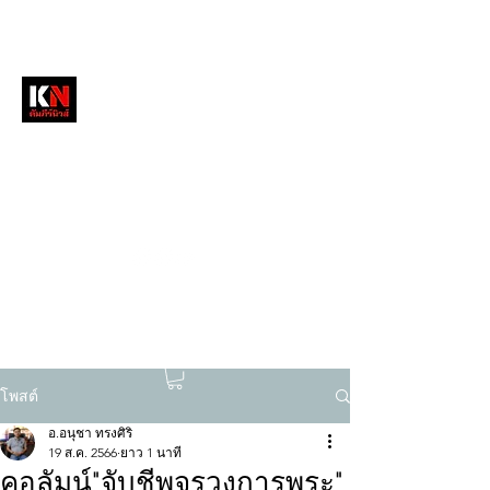
หนังสือพิมพ์คัมภีร์นิวส์
สื่อลึกวงการสงฆ์ เจาะตรงพระเครื่องดัง
tukompee07@gmail.com
0614034151
โพสต์
อ.อนุชา ทรงศิริ
19 ส.ค. 2566
ยาว 1 นาที
คอลัมน์"จับชีพจรวงการพระ"