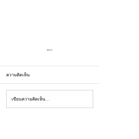
ความคิดเห็น
เขียนความคิดเห็น…
คอลัมน์"จับชีพจรวงการ
คอลัมน์"จับชีพจ
พระ"ประจำพุธที่ 29
พระ"ประจำอังคาร
กรกฎาคม 2569
กรกฎาคม 2569