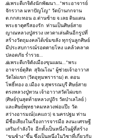
🙏พระดีเกจิดังนักพัฒนา..."พระอาจารย์
จักรวาล มหาปัญโญ" วัดบ้านกกจาน 
ต.กกสะทอน อ.ด่านซ้าย จ.เลย ดินแดน
พระธาตุศรีสองรัก  ท่านเป็นศิษย์สาย
ญาณหลวงปู่สรวง เทวดาเล่นดินอีกรูปที่
สร้างวัตถุมงคลได้เข้มขลัง ทุกรุ่นลูกศิษย์
มีประสบการณ์รอดตายโหง แคล้วคลาด
ปลอดภัย ร่ำรวย...
🙏พระดีเกจิดังเมืองขุนแผน..."พระ
อาจารย์ดุสิต  สุจิณโณ" ผู้ช่วยเจ้าอาวาส
วัดไผ่แขก (วัดอุทุมพราราม) ต. ดอน
โพธิ์ทอง อ.เมือง จ.สุพรรณบุรี ศิษย์สาย
ตรงหลวงปู่ทวน เจ้าอาวาสวัดไผ่แขก 
(ศิษย์รุ่นสุดท้ายหลวงปู่ถิร วัดป่าเลไลย์ ) 
และศิษย์พุทธาคมหลวงพ่อแป๊ะ วัด
สว่างอารมณ์(แคแถว) จ.นครปฐม ท่าน
มีชื่อเสียงในเรื่องการจารมือ ลงนะเศรษฐี 
เสริมกำลังใจ  อีกทั้งเป็นหนึ่งในผู้ที่สร้าง 
"ขุนช้าง"ขึ้น ซึ่งเป็นหนึ่งในวิชาที่เกี่ยวกับ