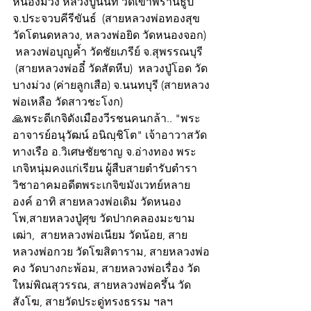
หนองม่วง หลวงปู่นนท์ วัดเขาพรานธูป 
จ.ประจวบคีรีขันธ์  (สายหลวงพ่อทองสุข 
วัดโตนดหลวง, หลวงพ่อยิด วัดหนองจอก) 
 หลวงพ่อบุญค้ำ วัดชัยเภรีย์ จ.สุพรรณบุรี  
 (สายหลวงพ่ออี๋ วัดสัตหีบ)  หลวงปู่โอด วัด
บางม่วง (ค่ายลูกเสือ) จ.นนทบุรี (สายหลวง
พ่อเหลือ วัดสาวชะโงก) 
🙏พระดีเกจิดังเมืองวีรชนคนกล้า.. "พระ
อาจารย์อนุวัฒน์ อนิญฺชิโต" เจ้าอาวาสวัด
ทางเรือ อ.วิเศษชัยชาญ จ.อ่างทอง พระ
เกจิหนุ่มคงแก่เรียน ผู้สืบสายตำรับตำรา
วิชาอาคมอดีตพระเกจิขมังเวทย์หลาย
องค์ อาทิ สายหลวงพ่อเดิม วัดหนอง
โพ,สายหลวงปู่ศุข วัดปากคลองมะขาม
เฒ่า,  สายหลวงพ่อเนียม วัดน้อย, สาย
หลวงพ่อกวย วัดโฆสิตาราม, สายหลวงพ่อ
คง วัดบางกะพ้อม, สายหลวงพ่อเรื่อง วัด
ใหม่พิณสุวรรณ, สายหลวงพ่อครึ้น วัด
สังโฆ, สายวัดประดู่ทรงธรรม ฯลฯ