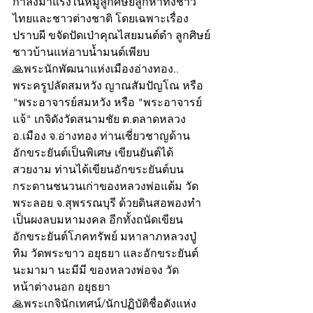
กำลังมาแรงในหมู่ลูกศิษย์ลูกหาทั้งชาว
ไทยและชาวต่างชาติ โดยเฉพาะเรื่อง
ปราบผี ขจัดปัดเป่าคุณไสยมนต์ดำ ลูกศิษย์
ชาวบ้านแห่อาบน้ำมนต์เพียบ
🙏พระนักพัฒนาแห่งเมืองอ่างทอง.. 
พระครูปลัดสมหวัง ญาณสัมปัญโณ หรือ 
"พระอาจารย์สมหวัง หรือ "พระอาจารย์
แจ้" เกจิดังวัดสนามชัย ต.ตลาดหลวง 
อ.เมือง จ.อ่างทอง ท่านเชี่ยวชาญด้าน
อักขระยันต์เป็นพิเศษ เขียนยันต์ได้
สวยงาม ท่านได้เขียนอักขระยันต์บน
กระดานชนวนเก่าของหลวงพ่อแต้ม วัด
พระลอย จ.สุพรรณบุรี ด้วยดินสอพองทำ
เป็นผงลบมหามงคล อีกทั้งถนัดเขียน
อักขระยันต์โภคทรัพย์ มหาลาภหลวงปู่
ทิม วัดพระขาว อยุธยา และอักขระยันต์ 
นะมามา นะมีมี ของหลวงพ่อจง วัด
หน้าต่างนอก อยุธยา
🙏พระเกจินักเทศน์/นักปฏิบัติชื่อดังแห่ง