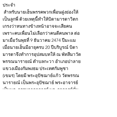
ประจำ
สำหรับนายเฮ็นพรรคพวกเพื่อนฝูงย่องให้
เป็นลูกพี่ ด้วยเหตุนี้ทำให้บิดามารดาวิตก
เกรงว่าหนทางข้างหน้าอาจจะเสียคน
เพราะคบเพื่อนไม่เลือกว่าคนดีคนพาล ต่อ
มาเมื่อวันพุธที่ 9 ธันวาคม 2474 ปีมะแม
เมื่อนายเฮ็นมีอายุครบ 20 ปีบริบูรณ์ บิดา
มารดาจึงทำการอุปสมบทให้ ณ พัทสีมาวัด
พรรณนารายณ์ ตำบลกะวา อำเภอปาลาย
แขวงเมืองกัมพงธม ประเทศกัมพูชา
(เขมร) โดยมี พระอุปัชฌาย์แก้ว วัดพรรณ
นารายณ์ เป็นพระอุปัชฌาย์ พระอาจารย์
เป็นพระกรรมวาจาจารย์ พระอาจารย์มั่น
เป็นพระอนุสาวนาจารย์ พระอุปัชฌาย์ให้
ฉายว่า “สิริวังโส”
เมื่อบวชแล้วก็จำพรรษาอยู่ที่วัดพรรณ