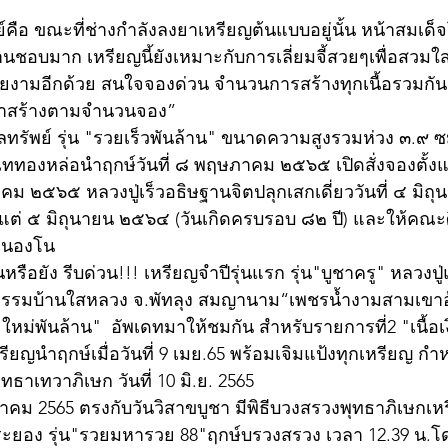
ศจรรย์คือ ขณะที่ช่างกำลังลงยาเหรียญต้นแบบอยู่นั้น หน้าสม
านชอบมาก เหรียญนี้ยังเหมาะกับการเลี่ยมจี้สวยๆเพื่อสวมใส
สวยงามอีกด้วย สนใจจองด่วน จำนวนการสร้างทุกเนื้อรวมกัน
องคำสร้างตามจำนวนจอง” 
รัพย์ รุ่น "รวยเร็วพันล้าน" ขนาดความสูงรวมห่วง ๓.๙ ซม.
ททองหล่อนำฤกษ์วันที่ ๘ พฤษภาคม ๒๕๖๕ เปิดสั่งจองตั้งแต่
คม ๒๕๖๕ หลวงปู่เร็วอธิษฐานจิตปลุกเสกเดี่ยววันที่ ๔ มิถ
งแต่ ๕ มิถุนายน ๒๕๖๔ (วันเกิดครบรอบ ๘๒ ปี) และให้คณะ
ดหนองโน
หรือยัง รีบด่วน!!! เหรียญจำปีรุ่นแรก รุ่น"บูชาครู" หลวงปู
ติธรรมบ้านใสหลวง จ.พัทลุง สมญานาม“เพชรน้ำงามสามเขา
หม่พันล้าน"  อัพเดทมาให้ชมกัน สำหรับรายการที่2 "เนื้อ
รียญนำฤกษ์เมื่อวันที่ 9 เมย.65 พร้อมเจิมแป้งทุกเหรียญ ก
ีพุทธาเทวาภิเษก วันที่ 10 มิ.ย. 2565 
ษภาคม 2565 ตรงกับวันวิสาขบูชา มีพิธีบวงสรวงพุทธาภิเษกเ
ระยอง รุ่น"รวยมหารวย 88"ฤกษ์บรวงสรวง เวลา 12.39 น.