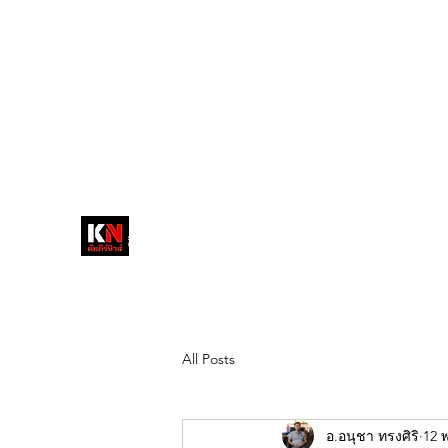
tukompee07@gmail.com
0614034151
หน้าหลัก
พระ
หนังสือพิมพ์คัมภีร์นิ
วส์
สื่อลึกวงการสงฆ์ เจาะตรงพระเครื่อง
ดัง
All Posts
อ.อนุชา ทรงศิริ
12 