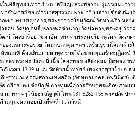
.เป็นพิธีพุทธาเทวาภิเษก เหรียญหลวงพ่อรวย รุ่นรวยมหารว
มหาอำมาตย์ของท้าวเวสสุวรรณ พระเกจิอาจารย์ชื่อดังนั่ง
ทือกเขาเพชรพญาธาร,พระอาจารย์อนุวัฒน์ วัดทางเรือ,หลวงพ
อจอน วัดบุญฤทธิ์,หลวงพ่อชำนาญ วัดบ่อทอง,พระครู วิลาศ
รีวัฒน์ วัดเขาน้อย (มหาอู๊ด) พระครูพรหมจริยานุวัตร วัดเภ
ยอง,หลวงพ่อรวย วัดมาบตาพุด ฯลฯ เหรียญรุ่นนี้จัดสร้า
ษัทเอสพี ห้องเย็นมาบตาพุด รายได้สมทบทุนสร้างกุฏิสงฆ์ 
หล่อหลวงพ่อปลดหนี้ เนื้อโลหะทองเหลืองผสม ปิดทอง ขนาด 
 2565 เวลา 13.39 น. ณ วัดห้วยน้ำทรัพย์ (พระธาตุวาโย) อ.
ระดิษฐาน ณ ธรรมสถานเทพสถิต (วัดพุทธมงคลเทพนิมิตร)  ติ
อที่ธ.กสิกรไทย ชื่อบัญชี กองทุนเพื่อการศึกษาพระภิกษุสามเ
ถาม พระครูวินัยธรณัฐวุฒิ โทร.081-8282-156,พระปลัดประเ
ีมีวัตถุมงคลมอบเป็นที่ระลึก)...สวัสดี