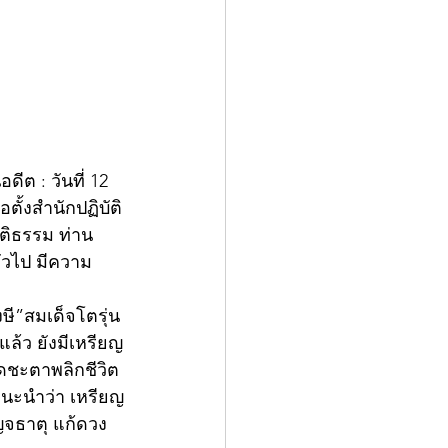
ีต : วันที่ 12 
ั้งสำนักปฏิบัติ
บัติธรรม ท่าน
่วไป มีความ
ี”สมเด็จโตรุ่น
ล้ว ยังมีเหรียญ
ดชะตาพลิกชีวิต 
แนะนำว่า เหรียญ
ญจธาตุ แก้ดวง