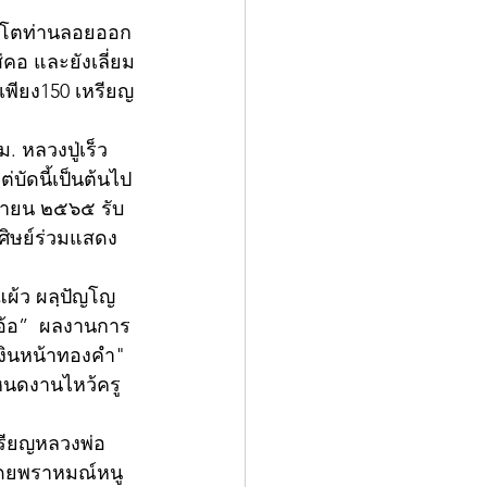
เด็จโตท่านลอยออก
่คอ และยังเลี่ยม
เพียง150 เหรียญ
 หลวงปู่เร็ว
บัดนี้เป็นต้นไป 
ุนายน ๒๕๖๕ รับ
ศิษย์ร่วมแสดง
่แผ้ว ผลฺปัญโญ 
อ้อ”  ผลงานการ
เงินหน้าทองคำ" 
ำหนดงานไหว้ครู 
หรียญหลวงพ่อ
โดยพราหมณ์หนู 