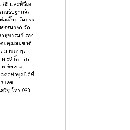
ย 88 และพิธีเท
ปรกอธิษฐานจิต 
่อเจี๊ยบ วัดประ
ธรรมวงค์ วัด
ตราสุขารมย์ รอง
งโดยคุณสมชาติ
วัดมาบตาพุด 
60 นิ้ว  วัน
สนามชัยเขต 
ดต่อทำบุญได้ที่
ณร เลข
สริฐ โทร.098-