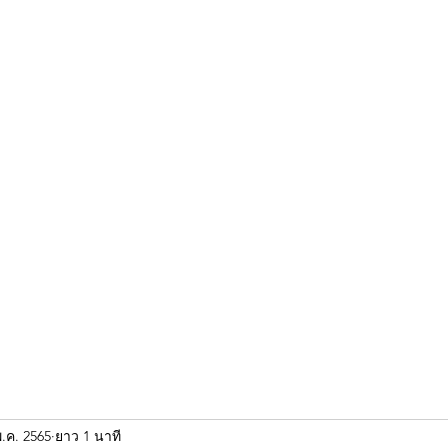
ขุนแผน khun paen
พระเก่าใหม่ยอดนิยม
ร้านพระเอกคัมภีร์
พระกริ
พ.ค. 2565
ยาว 1 นาที