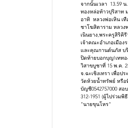
จากนั้นเวลา  13.59 น
ทองหล่อท้าวปุริสาท 
อาทิ  หลวงพ่อเหิน เ
ชาโฆสิตาราม หลวงพ่
เนินยาง,พระครูสิริคิ
เจ้าคณะอำเภอเมืองระ
และคุณกานต์นภัส บริ
ปิดท้ายบอกบุญ!เททอง
วิสาขบูชาที่ 15 พ.ค.
จ.ฉะเชิงเทรา เพื่อป
วัดห้วยน้ำทรัพย์ หรื
บัญชี0542757000 สอบ
312-1951 (ผู้ไปร่วมพิธ
"นายขุนโหร"