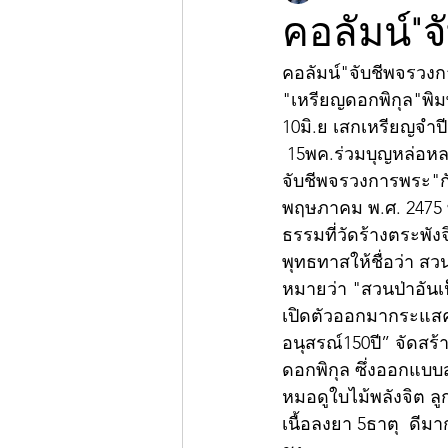
คอลัมน์"
คอลัมน์"จับชีพจรวง
"เหรียญดอกพิกุล"พิม
10มิ.ย เสกเหรียญจำปี
 15พค.ร่วมบุญหล่อหลว
จับชีพจรวงการพระ"กับ
พฤษภาคม พ.ศ. 2475 ท
ธรรมที่วัดร้างตระพังจ
พุทธทาสให้ชื่อว่า ส
หมายว่า "สวนป่าอันเ
เปิดตัวออกมากระแสค
อนุสรณ์150ปี” จัดสร
ดอกพิกุล ซึ่งออกแบบ
หมอดูใบไม้พลังจิต ลู
เนื้อลงยา 5ธาตุ  ด