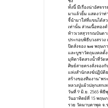
ชง 
ทั้งนี้ มีเรื่องน่าอั
มาแล้วยิ้ม แสดงว่าท่
จี้นำมาใส่ที่แขนได้
เท่านั้น ส่วนเนื้อท
ท้าวเวสสุวรรณบันดาลท
ประกอบพิธีบวงสรวง เ
ปิดสั่งจอง ๒๗ พฤษภา
และบูชาวัตถุมงคลตั้
มุทิตาจิตสรงน้ำที่วั
ศิษย์สายตรงสั่งจองกัน
แห่งสำนักสงฆ์ปฏิบั
สร้างของทีมงาน"พระใ
หลวงปู่แผ้วปลุกเสกเห
วันที่ 9 มิ.ย. 2565 พิธ
วันอาทิตย์ที่ 15 พฤ
รวย วัดมาบตาพุด จ.