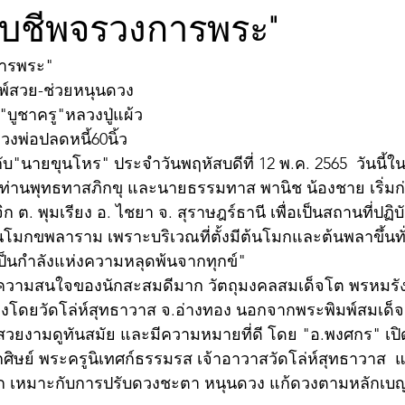
จับชีพจรวงการพระ"
การพระ"
พ์สวย-ช่วยหนุนดวง
"บูชาครู"หลวงปู่แผ้ว
งพ่อปลดหนี้60นิ้ว   
"นายขุนโหร" ประจำวันพฤหัสบดีที่ 12 พ.ค. 2565  วันนี้ในอด
่านพุทธทาสภิกขุ และนายธรรมทาส พานิช น้องชาย เริ่มก่อต
ิก ต. พุมเรียง อ. ไชยา จ. สุราษฎร์ธานี เพื่อเป็นสถานที่ปฏิ
วนโมกขพลาราม เพราะบริเวณที่ตั้งมีต้นโมกและต้นพลาขึ้นทั
ป็นกำลังแห่งความหลุดพ้นจากทุกข์" 
วามสนใจของนักสะสมดีมาก วัตถุมงคลสมเด็จโต พรหมรังษ
้างโดยวัดโล่ห์สุทธาวาส จ.อ่างทอง นอกจากพระพิมพ์สมเด็จแ
สวยงามดูทันสมัย และมีความหมายที่ดี โดย "อ.พงศกร" เปิ
กศิษย์ พระครูนิเทศก์ธรรมรส เจ้าอาวาสวัดโล่ห์สุทธาวาส  
ีมาก เหมาะกับการปรับดวงชะตา หนุนดวง แก้ดวงตามหลักเบ