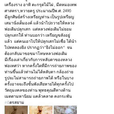
เครื่องราง อาทิ ตะกรุดไม้ไผ่ , มีดหมอเทพ
ศาสตรา,หวายครู ประมาณปีพ.ศ. 2490
มีลูกศิษย์สร้างเหรียญท่าน เป็นรูปเหรียญ
เสมานั่งเต็มองค์ แล้วนำไปถวายให้หลวง
พ่อเดิมปลุกเสก  แต่หลวงพ่อเดิมไม่ยอม
ปลุกเสกให้ ท่านบอกว่า เหรียญขลังอยู่
แล้ว  แต่คนเอาไปให้ปลุกเสกไม่เชื่อ ได้นำ
ไปทดลองยิง ปรากฏว่า"ยิงไม่ออก"  จน
ต้องกลับมาขอขมาโทษหลวงพ่อเดิม 
มีเรื่องเล่าเกี่ยวกับการหลับตาของหลวง
พ่อเทศว่า หากครั้งใดที่มีการถ่ายภาพของ
ท่านขึ้นแล้วท่านไม่ได้หลับตา กล้องถ่าย
รูปจะไม่สามารถถ่ายภาพได้ หรือในบาง
ครั้งอาจจะถึงขั้นพังเสียหายได้ทุกครั้งไป
วัตถุมงคลของท่าน พุทธคุณดีทางด้าน
เมตตามหานิยม แคล้วคลาด คงกระพัน
#ฉ
ัตรสยาม