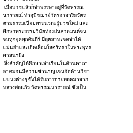
เมื่อบวชแล้วก็จำพรรษาอยู่ที่วัดพรรณ
นารายณ์ ทำอุปัชฌาย์วัตรอาจาริยวัตร
ตามธรรมเนียมพระนวกะผู้บวชใหม่ และ
ศึกษาพระธรรมวินัยท่องบ่นสวดมนต์จน
จบทุกยุคทุกคัมภีร์ มีอุตสาหะจดจำได้
แม่นยำและเกิดเลื่อมใสศรัทธาในพระพุทธ
ศาสนายิ่ง
สิ่งสำคัญได้ศึกษาเล่าเรียนในด้านคาถา
อาคมจนมีความชำนาญ เจนจัดด้านวิชา
แขนงต่างๆ ซึ่งได้รับการถ่ายทอดมาจาก
หลวงพ่อแก้ว วัดพรรณนารายณ์ ซึ่งเป็น
พระอุปัชฌาย์แล้ว ท่านจึงได้ตัดสินใจออก
ธุดงค์รอนแรมมาตามป่าและภูเขาเพื่อ
แสวงหาที่สงบวิเวกบำเพ็ญสมณธรรม และ
ปฏิบัติสมถวิปัสสนากัมมัฏฐาน
ต่อมาได้อยู่จำพรรษาที่ “วัดดอนทอง”