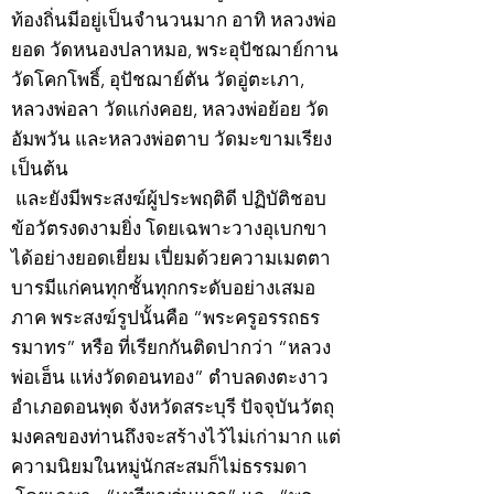
ท้องถิ่นมีอยู่เป็นจำนวนมาก อาทิ หลวงพ่อ
ยอด วัดหนองปลาหมอ, พระอุปัชฌาย์กาน
วัดโคกโพธิ์, อุปัชฌาย์ตัน วัดอู่ตะเภา,
หลวงพ่อลา วัดแก่งคอย, หลวงพ่อย้อย วัด
อัมพวัน และหลวงพ่อตาบ วัดมะขามเรียง
เป็นต้น
และยังมีพระสงฆ์ผู้ประพฤติดี ปฏิบัติชอบ
ข้อวัตรงดงามยิ่ง โดยเฉพาะวางอุเบกขา
ได้อย่างยอดเยี่ยม เปี่ยมด้วยความเมตตา
บารมีแก่คนทุกชั้นทุกกระดับอย่างเสมอ
ภาค พระสงฆ์รูปนั้นคือ “พระครูอรรถธร
รมาทร” หรือ ที่เรียกกันติดปากว่า “หลวง
พ่อเฮ็น แห่งวัดดอนทอง” ตำบลดงตะงาว
อำเภอดอนพุด จังหวัดสระบุรี ปัจจุบันวัตถุ
มงคลของท่านถึงจะสร้างไว้ไม่เก่ามาก แต่
ความนิยมในหมู่นักสะสมก็ไม่ธรรมดา