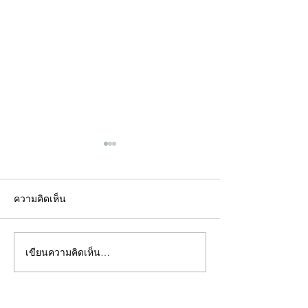
ความคิดเห็น
เขียนความคิดเห็น…
คอลัมน์"จับชีพจรวงการ
คอลัมน์"จับชีพจ
พระ"ประจำพุธที่ 29
พระ"ประจำอังคาร
กรกฎาคม 2569
กรกฎาคม 2569