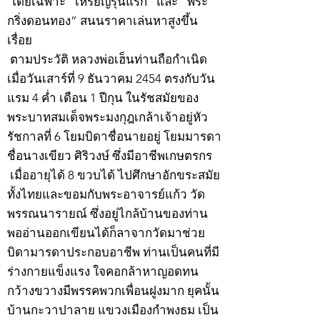
โดยเฉพาะ “เหรียญรุ่นแรก” และ “พระ
กริ่งดอนทอง” สนนราคาเล่นหาสูงขึ้น
เรื่อย
ตามประวัติ หลวงพ่อเฮ็นท่านถือกำเนิด
เมื่อวันเสาร์ที่ 9 ธันวาคม 2454 ตรงกับวัน
แรม 4 ค่ำ เดือน 1 ปีกุน ในรัชสมัยของ
พระบาทสมเด็จพระมงกุฎเกล้าเจ้าอยู่หัว
รัชกาลที่ 6 โยมบิดาชื่อนายอยู่ โยมมารดา
ชื่อนางเขียว ศิริวงษ์ ซึ่งมีอาชีพเกษตรกร
เมื่ออายุได้ 8 ขวบได้ ไปศึกษาอักขระสมัย
ทั้งไทยและขอมกับพระอาจารย์แก้ว วัด
พรรณนารายณ์ ซึ่งอยู่ไกล้บ้านของท่าน
พออ่านออกเขียนได้ก็ลาจากวัดมาช่วย
บิดามารดาประกอบอาชีพ ท่านเป็นคนที่มี
ร่างกายแข็งแรง ใจคอกล้าหาญอดทน
กว้างขวางมีพรรคพวกเพื่อนฝูงมาก ยุคนั้น
บ้านกะวาปาลาย แขวงเมืองกำพงธม เป็น