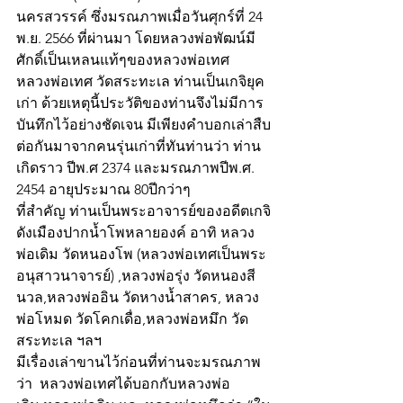
นครสวรรค์ ซึ่งมรณภาพเมื่อวันศุกร์ที่ 24 
พ.ย. 2566 ที่ผ่านมา โดยหลวงพ่อพัฒน์มี
ศักดิ์เป็นเหลนแท้ๆของหลวงพ่อเทศ
หลวงพ่อเทศ วัดสระทะเล ท่านเป็นเกจิยุค
เก่า ด้วยเหตุนี้ประวัติของท่านจึงไม่มีการ
บันทึกไว้อย่างชัดเจน มีเพียงคำบอกเล่าสืบ
ต่อกันมาจากคนรุ่นเก่าที่ทันท่านว่า ท่าน
เกิดราว ปีพ.ศ 2374 และมรณภาพปีพ.ศ. 
2454 อายุประมาณ 80ปีกว่าๆ
ที่สำคัญ ท่านเป็นพระอาจารย์ของอดีตเกจิ
ดังเมืองปากน้ำโพหลายองค์ อาทิ หลวง
พ่อเดิม วัดหนองโพ (หลวงพ่อเทศเป็นพระ
อนุสาวนาจารย์) ,หลวงพ่อรุ่ง วัดหนองสี
นวล,หลวงพ่ออิน วัดหางน้ำสาคร, หลวง
พ่อโหมด วัดโคกเดื่อ,หลวงพ่อหมึก วัด
สระทะเล ฯลฯ
มีเรื่องเล่าขานไว้ก่อนที่ท่านจะมรณภาพ
ว่า  หลวงพ่อเทศได้บอกกับหลวงพ่อ