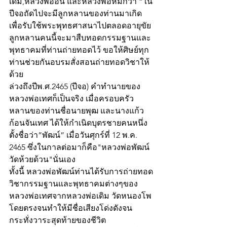
เดิม,หลวงพ่ออิน และหลวงพ่อหมึกว่า “ใน
ปีจอถัดไปจะมีลูกหลานของท่านมาเกิด
เพื่อรับใช้พระพุทธศาสนาไปตลอดอายุขัย 
ลูกหลานคนนี้จะมาสืบทอดกรรมฐานและ
พุทธาคมที่ท่านถ่ายทอดไว้ ขอให้ศิษย์ทุก
ท่านช่วยกันอบรมสั่งสอนถ่ายทอดวิชาให้
ด้วย
ล่วงถึงปีพ.ศ.2465 (ปีจอ) คำทำนายของ
หลวงพ่อเทศก็เป็นจริง เมื่อครอบครัว
หลานของท่านชื่อนายพุฒ และนางแก้ว 
ก้อนจันเทศ ได้ให้กำเนิดบุตรชายคนหนึ่ง
ตั้งชื่อว่า”พัฒน์” เมื่อวันศุกร์ที่ 12 พ.ค. 
2465 ซึ่งในกาลต่อมาก็คือ"หลวงพ่อพัฒน์ 
วัดห้วยด้วน"นั่นเอง
ทั้งนี้ หลวงพ่อพัฒน์ท่านได้รับการถ่ายทอด
วิชากรรมฐานและพุทธาคมต่างๆของ
หลวงพ่อเทศจากหลวงพ่อเดิม วัดหนองโพ
โดยตรงจนทำให้มีชื่อเสียงโด่งดังจน
กระทั่งวาระสุดท้ายของชีวิต