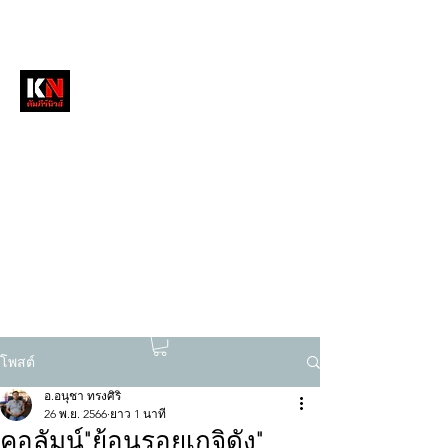
หนังสือพิมพ์คัมภีร์นิวส์
สื่อลึกวงการสงฆ์ เจาะตรงพระเครื่องดัง
tukompee07@gmail.com
0614034151
โพสต์
อ.อนุชา ทรงศิริ
26 พ.ย. 2566
ยาว 1 นาที
คอลัมน์"ย้อนรอยเกจิดัง"