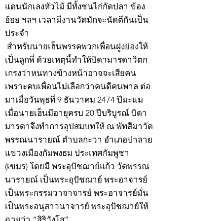
แดนนักเลงหัวไม้ มีทั้งชนไก่กัดปลา ข้อง
อ้อย ฯลฯ เวลามีงานวัดมักจะนัดตีกันเป็น
ประจำ
สำหรับนายเฮ็นพรรคพวกเพื่อนฝูงย่องให้
เป็นลูกพี่ ด้วยเหตุนี้ทำให้บิดามารดาวิตก
เกรงว่าหนทางข้างหน้าอาจจะเสียคน
เพราะคบเพื่อนไม่เลือกว่าคนดีคนพาล ต่อ
มาเมื่อวันพุธที่ 9 ธันวาคม 2474 ปีมะแม
เมื่อนายเฮ็นมีอายุครบ 20 ปีบริบูรณ์ บิดา
มารดาจึงทำการอุปสมบทให้ ณ พัทสีมาวัด
พรรณนารายณ์ ตำบลกะวา อำเภอปาลาย
แขวงเมืองกัมพงธม ประเทศกัมพูชา
(เขมร) โดยมี พระอุปัชฌาย์แก้ว วัดพรรณ
นารายณ์ เป็นพระอุปัชฌาย์ พระอาจารย์
เป็นพระกรรมวาจาจารย์ พระอาจารย์มั่น
เป็นพระอนุสาวนาจารย์ พระอุปัชฌาย์ให้
ฉายว่า “สิริวังโส”