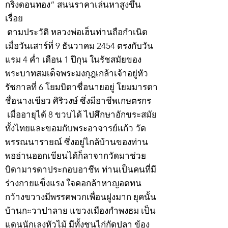
กริ่งดอนทอง” สนนราคาเล่นหาสูงขึ้น
เรื่อย
ตามประวัติ หลวงพ่อเฮ็นท่านถือกำเนิด
เมื่อวันเสาร์ที่ 9 ธันวาคม 2454 ตรงกับวัน
แรม 4 ค่ำ เดือน 1 ปีกุน ในรัชสมัยของ
พระบาทสมเด็จพระมงกุฎเกล้าเจ้าอยู่หัว
รัชกาลที่ 6 โยมบิดาชื่อนายอยู่ โยมมารดา
ชื่อนางเขียว ศิริวงษ์ ซึ่งมีอาชีพเกษตรกร
เมื่ออายุได้ 8 ขวบได้ ไปศึกษาอักขระสมัย
ทั้งไทยและขอมกับพระอาจารย์แก้ว วัด
พรรณนารายณ์ ซึ่งอยู่ไกล้บ้านของท่าน
พออ่านออกเขียนได้ก็ลาจากวัดมาช่วย
บิดามารดาประกอบอาชีพ ท่านเป็นคนที่มี
ร่างกายแข็งแรง ใจคอกล้าหาญอดทน
กว้างขวางมีพรรคพวกเพื่อนฝูงมาก ยุคนั้น
บ้านกะวาปาลาย แขวงเมืองกำพงธม เป็น
แดนนักเลงหัวไม้ มีทั้งชนไก่กัดปลา ข้อง