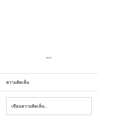
ความคิดเห็น
เขียนความคิดเห็น…
คอลัมน์"จับชีพจรวงการ
คอลัมน์"จับชีพจ
พระ"ประจำพุธที่ 29
พระ"ประจำอังคาร
กรกฎาคม 2569
กรกฎาคม 2569