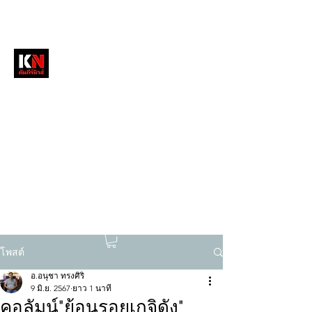
หนังสือพิมพ์คัมภีร์นิวส์
สื่อลึกวงการสงฆ์ เจาะตรงพระเครื่องดัง
tukompee07@gmail.com
0614034151
โพสต์
อ.อนุชา ทรงศิริ
9 มิ.ย. 2567
ยาว 1 นาที
คอลัมน์"ย้อนรอยเกจิดัง"