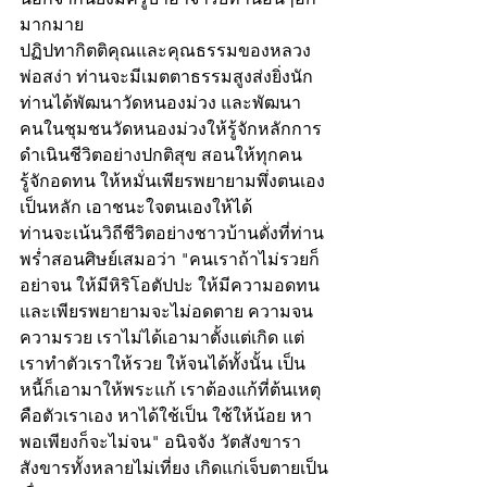
มากมาย 
ปฏิปทากิตติคุณและคุณธรรมของหลวง
พ่อสง่า ท่านจะมีเมตตาธรรมสูงส่งยิ่งนัก 
ท่านได้พัฒนาวัดหนองม่วง และพัฒนา
คนในชุมชนวัดหนองม่วงให้รู้จักหลักการ
ดำเนินชีวิตอย่างปกติสุข สอนให้ทุกคน
รู้จักอดทน ให้หมั่นเพียรพยายามพึ่งตนเอง
เป็นหลัก เอาชนะใจตนเองให้ได้ 
ท่านจะเน้นวิถีชีวิตอย่างชาวบ้านดั่งที่ท่าน
พร่ำสอนศิษย์เสมอว่า "คนเราถ้าไม่รวยก็
อย่าจน ให้มีหิริโอตัปปะ ให้มีความอดทน
และเพียรพยายามจะไม่อดตาย ความจน
ความรวย เราไม่ได้เอามาตั้งแต่เกิด แต่
เราทำตัวเราให้รวย ให้จนได้ทั้งนั้น เป็น
หนี้ก็เอามาให้พระแก้ เราต้องแก้ที่ต้นเหตุ
คือตัวเราเอง หาได้ใช้เป็น ใช้ให้น้อย หา
พอเพียงก็จะไม่จน" อนิจจัง วัตสังขารา 
สังขารทั้งหลายไม่เที่ยง เกิดแก่เจ็บตายเป็น