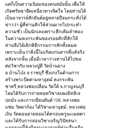
แต่ก็เป็นความนิยมของคนสมัยนั้น เพื่อให้
เกิดศรัทธายึดเหนี่ยวทางจิตใจ โดยท่านได้
เป็นอาจารย์สักยันต์อยู่หลายปีจนกระทั่งได้
ข่าวว่า ผู้ที่ท่านสักให้ส่วนมากไปกระทำ
ความชั่ว เป็นนักเลงเพราะฮึกเหิมลำพอง
ในความคงกระพันของรอยสักที่สักให้ 
ท่านจึงได้เลิกพิธีกรรมการสักทั้งหมด 
เพราะเห็นว่าสิ่งนี้ไม่เกิดแก่นสารที่แท้จริง 
หลังจากนั้น เมื่อมีเวลาว่างท่านได้ไปขอ
ต่อวิชากับ หลวงปู่ดี วัดบ้านยาง 
อ.บ้านโป่ง จ.ราชบุรี ซึ่งเก่งในด้านการ
สร้างพระปิดตามหาอุตม์ คงกระพัน
ชาตรี,หลวงพ่อเปลี่ยน วัดใต้ จ.กาญจนบุรี 
โดยได้รับการถ่ายทอดวิชาลบผงอิทธิเจ 
ปถมัง และการเขียนยันต์ 108, หลวงพ่อ
แช่ม วัดตาก้อง ได้วิชามหาอุตม์, หลวงพ่อ
เงิน วัดดอนยายหอมได้ครอบครูนะเมตตา
และได้รับการสอนวิชาเจริญวิปัสสนา 
นอกจากนี้ยังมีครูบาอาจารย์ท่านอื่นๆอีก