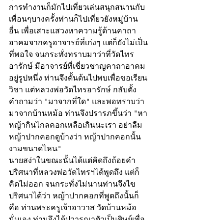
การทำงานก็มักไปเที่ยวเล่นสนุกสนานกับ
เพื่อนๆบางครั้งท่านก็ไปเที่ยวยังหมู่บ้าน
อื่น เพื่อเสาะแสวงหาความรู้ด้านคาถา
อาคมจากครูอาจารย์ที่เก่งๆ แต่ก็ยังไม่เป็น
ที่พอใจ จนกระทั่งทราบมาว่าที่วัดไทร
อารักษ์ มีอาจารย์ที่เชี่ยวชาญคาถาอาคม
อยู่รูปหนึ่ง ท่านจึงดั้นด้นไปพบเพื่อขอเรียน
วิชา แต่หลวงพ่อวัดไทรอารักษ์ กลับตั้ง
คำถามว่า "มาจากที่ใด" และพอทราบว่า
มาจากบ้านหม้อ ท่านจึงปรารภขึ้นว่า "หา
หญ้ากินไกลคอกเหลือเกินนะเรา อย่าลืม
หญ้าปากคอกดูบ้างว่า หญ้าปากคอกนั้น
งามขนาดไหน" 
นายสง่าในขณะนั้นได้แต่คิดถึงถ้อยคำ
ปริศนาที่หลวงพ่อวัดไทรฯได้พูดถึง แต่ก็
คิดไม่ออก จนกระทั่งไม่นานท่านจึงไข
ปริศนาได้ว่า หญ้าปากคอกที่พูดถึงนั้นก็
คือ ท่านพระครูเจ้าอาวาส วัดบ้านหม้อ
นั่นเอง ท่านจึงได้ปวารณาตัวเป็นศิษย์เพื่อ