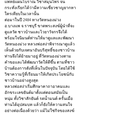
แพทย์แผนโบราณ วิชาสมุนไพร จน
กระทั่งเรียกได้ว่ามีความเชี่ยวชาญยากหา
ใครเทียบในเวลานั้น 
ต่อมาในปี 2484 ทางวัดหนองม่วง 
อ.บางแพ จ.ราชบุรี ขาดพระสงฆ์ผู้นำที่จะ
ดูแลวัด ชาวบ้านและไวยาวัจกรจึงได้
พร้อมใจนิมนต์ท่านให้มาดูแลและพัฒนา
วัดหนองม่วง หลวงพ่อสง่าพิจารณาดูแล้ว
เห็นด้วยกับเจตนาอันบริสุทธิ์ของชาวบ้าน 
ท่านจึงได้ย้ายมาอยู่ ที่วัดหนองม่วงตาม
คำขอและได้พัฒนาวัดให้ดีขึ้น ตามที่ชาว
บ้านต้องการดังที่เห็นในปัจจุบัน โดยได้ใช้
วิชาความรู้ที่เรียนมาให้เกิดประโยชน์กับ
ชาวบ้านอย่างสูงสุด
หลวงพ่อสง่าเริ่มศึกษาคาถาอาคมและ
อักขระเลขยันต์มาตั้งแต่ตอนสมัยเป็น
หนุ่ม ทั้งวิชาสักยันต์ รดน้ำมนต์ ครั้นเมื่อ
ท่านได้อุปสมบท แล้วก็ยังให้ความสนใจ
อย่างต่อเนื่องด้วยว่า แม้ไม่ใช่กิจของสงฆ์ 