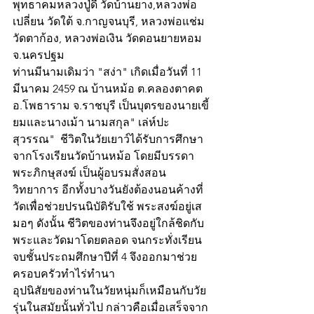
พุทธาคมหลวงปู่ดี วัดบ้านยาง,หลวงพ่อ
เปลี่ยน วัดใต้ จ.กาญจนบุรี, หลวงพ่อแช่ม 
วัดตาก้อง, หลวงพ่อเงิน วัดดอนยายหอม 
จ.นครปฐม
ท่านมีนามเดิมว่า "สง่า" เกิดเมื่อวันที่ 11 
มีนาคม 2459 ณ บ้านหม้อ ต.คลองตาคต 
อ.โพธาราม จ.ราชบุรี เป็นบุตรของนายเขี้
ยมและนางเม้า นามสกุล" เล่ห์ปะ
สุวรรณ"  ชีวิตในวัยเยาว์ได้รับการศึกษา
จากโรงเรียนวัดบ้านหม้อ โดยมีบรรดา
พระภิกษุสงฆ์ เป็นผู้อบรมสั่งสอน
วิทยาการ อีกทั้งบางวันยังต้องนอนค้างที่
วัดเพื่อช่วยปรนนิบัติรับใช้ พระสงฆ์อยู่เส
มอๆ ดังนั้น ชีวิตของท่านจึงอยู่ใกล้ชิดกับ
พระและวัดมาโดยตลอด จนกระทั่งเรียน
จบชั้นประถมศึกษาปีที่ 4 จึงออกมาช่วย
ครอบครัวทำไร่ทำนา 
อุปนิสัยของท่านในวัยหนุ่มก็เหมือนกับวัย
รุ่นในสมัยนั้นทั่วไป กล่าวคือเมื่อเสร็จจาก