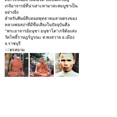
เกจิอาจารย์ที่น่าเสาะหามาสะสมบูชาเป็น
อย่างยิ่ง 
สำหรับศิษย์สืบทอดพุทธาคมสายตรงของ
หลวงพ่อสง่าที่มีขื่อเสียงในปัจจุบันคือ
"พระอาจารย์อนุชา อนุชาโต"เกจิดังแห่ง 
วัดโพธิ์ราษฎร์บูรณะ ต.พงสวาย อ.เมือง 
จ.ราชบุรี 
#ฉ
ัตรสยาม