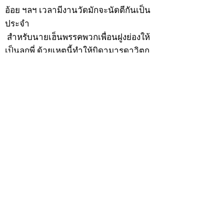
อ้อย ฯลฯ เวลามีงานวัดมักจะนัดตีกันเป็น
ประจำ
สำหรับนายเฮ็นพรรคพวกเพื่อนฝูงย่องให้
เป็นลูกพี่ ด้วยเหตุนี้ทำให้บิดามารดาวิตก
เกรงว่าหนทางข้างหน้าอาจจะเสียคน
เพราะคบเพื่อนไม่เลือกว่าคนดีคนพาล ต่อ
มาเมื่อวันพุธที่ 9 ธันวาคม 2474 ปีมะแม
เมื่อนายเฮ็นมีอายุครบ 20 ปีบริบูรณ์ บิดา
มารดาจึงทำการอุปสมบทให้ ณ พัทสีมาวัด
พรรณนารายณ์ ตำบลกะวา อำเภอปาลาย
แขวงเมืองกัมพงธม ประเทศกัมพูชา
(เขมร) โดยมี พระอุปัชฌาย์แก้ว วัดพรรณ
นารายณ์ เป็นพระอุปัชฌาย์ พระอาจารย์
เป็นพระกรรมวาจาจารย์ พระอาจารย์มั่น
เป็นพระอนุสาวนาจารย์ พระอุปัชฌาย์ให้
ฉายว่า “สิริวังโส”