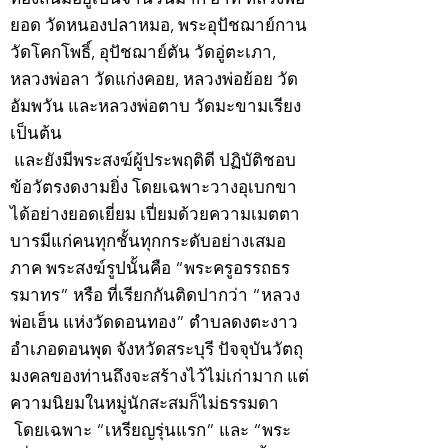
ยอด วัดหนองปลาหมอ, พระอุปัชฌาย์กาน
วัดโคกโพธิ์, อุปัชฌาย์ตัน วัดอู่ตะเภา,
หลวงพ่อลา วัดแก่งคอย, หลวงพ่อย้อย วัด
อัมพวัน และหลวงพ่อตาบ วัดมะขามเรียง
เป็นต้น
และยังมีพระสงฆ์ผู้ประพฤติดี ปฏิบัติชอบ
ข้อวัตรงดงามยิ่ง โดยเฉพาะวางอุเบกขา
ได้อย่างยอดเยี่ยม เปี่ยมด้วยความเมตตา
บารมีแก่คนทุกชั้นทุกกระดับอย่างเสมอ
ภาค พระสงฆ์รูปนั้นคือ “พระครูอรรถธร
รมาทร” หรือ ที่เรียกกันติดปากว่า “หลวง
พ่อเฮ็น แห่งวัดดอนทอง” ตำบลดงตะงาว
อำเภอดอนพุด จังหวัดสระบุรี ปัจจุบันวัตถุ
มงคลของท่านถึงจะสร้างไว้ไม่เก่ามาก แต่
ความนิยมในหมู่นักสะสมก็ไม่ธรรมดา
โดยเฉพาะ “เหรียญรุ่นแรก” และ “พระ