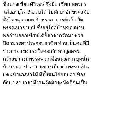
ชื่อนางเขียว ศิริวงษ์ ซึ่งมีอาชีพเกษตรกร
เมื่ออายุได้ 8 ขวบได้ ไปศึกษาอักขระสมัย
ทั้งไทยและขอมกับพระอาจารย์แก้ว วัด
พรรณนารายณ์ ซึ่งอยู่ไกล้บ้านของท่าน
พออ่านออกเขียนได้ก็ลาจากวัดมาช่วย
บิดามารดาประกอบอาชีพ ท่านเป็นคนที่มี
ร่างกายแข็งแรง ใจคอกล้าหาญอดทน
กว้างขวางมีพรรคพวกเพื่อนฝูงมาก ยุคนั้น
บ้านกะวาปาลาย แขวงเมืองกำพงธม เป็น
แดนนักเลงหัวไม้ มีทั้งชนไก่กัดปลา ข้อง
อ้อย ฯลฯ เวลามีงานวัดมักจะนัดตีกันเป็น
ประจำ
สำหรับนายเฮ็นพรรคพวกเพื่อนฝูงย่องให้
เป็นลูกพี่ ด้วยเหตุนี้ทำให้บิดามารดาวิตก
เกรงว่าหนทางข้างหน้าอาจจะเสียคน
เพราะคบเพื่อนไม่เลือกว่าคนดีคนพาล ต่อ
มาเมื่อวันพุธที่ 9 ธันวาคม 2474 ปีมะแม