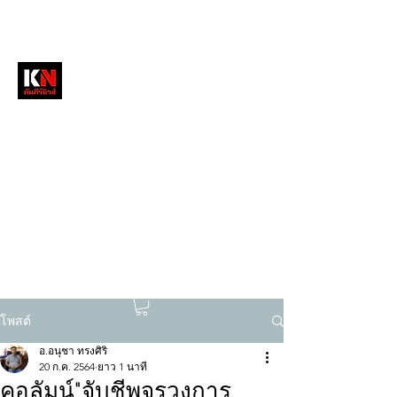
หนังสือพิมพ์คัมภีร์นิวส์
สื่อลึกวงการสงฆ์ เจาะตรงพระเครื่องดัง
tukompee07@gmail.com
0614034151
โพสต์
อ.อนุชา ทรงศิริ
20 ก.ค. 2564
ยาว 1 นาที
คอลัมน์"จับชีพจรวงการ