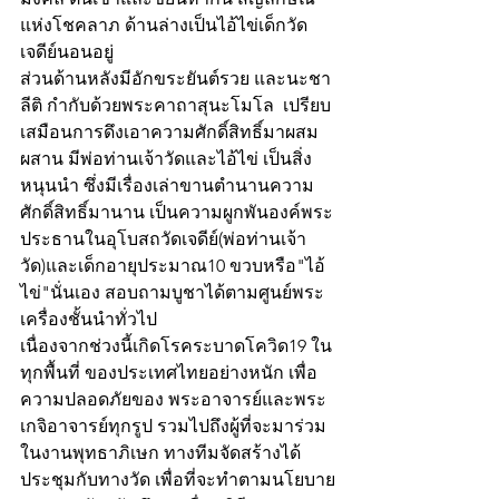
แห่งโชคลาภ ด้านล่างเป็นไอ้ไข่เด็กวัด
เจดีย์นอนอยู่
ส่วนด้านหลังมีอักขระยันต์รวย และนะชา
ลีติ กำกับด้วยพระคาถาสุนะโมโล  เปรียบ
เสมือนการดึงเอาความศักดิ์สิทธิ์มาผสม
ผสาน มีพ่อท่านเจ้าวัดและไอ้ไข่ เป็นสิ่ง
หนุนนำ ซึ่งมีเรื่องเล่าขานตำนานความ
ศักดิ์สิทธิ์มานาน เป็นความผูกพันองค์พระ
ประธานในอุโบสถวัดเจดีย์(พ่อท่านเจ้า
วัด)และเด็กอายุประมาณ10 ขวบหรือ"ไอ้
ไข่"นั่นเอง สอบถามบูชาได้ตามศูนย์พระ
เครื่องชั้นนำทั่วไป
เนื่องจากช่วงนี้เกิดโรคระบาดโควิด19 ใน
ทุกพื้นที่ ของประเทศไทยอย่างหนัก เพื่อ
ความปลอดภัยของ พระอาจารย์และพระ
เกจิอาจารย์ทุกรูป รวมไปถึงผู้ที่จะมาร่วม
ในงานพุทธาภิเษก ทางทีมจัดสร้างได้
ประชุมกับทางวัด เพื่อที่จะทำตามนโยบาย