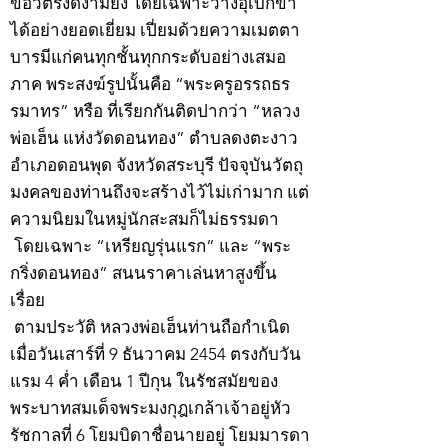
ข้อวัตรงดงามยิ่ง โดยเฉพาะวางอุเบกขา
ได้อย่างยอดเยี่ยม เปี่ยมด้วยความเมตตา
บารมีแก่คนทุกชั้นทุกกระดับอย่างเสมอ
ภาค พระสงฆ์รูปนั้นคือ “พระครูอรรถธร
รมาทร” หรือ ที่เรียกกันติดปากว่า “หลวง
พ่อเฮ็น แห่งวัดดอนทอง” ตำบลดงตะงาว
อำเภอดอนพุด จังหวัดสระบุรี ปัจจุบันวัตถุ
มงคลของท่านถึงจะสร้างไว้ไม่เก่ามาก แต่
ความนิยมในหมู่นักสะสมก็ไม่ธรรมดา
โดยเฉพาะ “เหรียญรุ่นแรก” และ “พระ
กริ่งดอนทอง” สนนราคาเล่นหาสูงขึ้น
เรื่อย
ตามประวัติ หลวงพ่อเฮ็นท่านถือกำเนิด
เมื่อวันเสาร์ที่ 9 ธันวาคม 2454 ตรงกับวัน
แรม 4 ค่ำ เดือน 1 ปีกุน ในรัชสมัยของ
พระบาทสมเด็จพระมงกุฎเกล้าเจ้าอยู่หัว
รัชกาลที่ 6 โยมบิดาชื่อนายอยู่ โยมมารดา