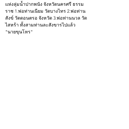
แห่งลุ่มน้ำปากพนัง จังหวัดนครศรี ธรรม
ราช 1.พ่อท่านเนียม วัดบางไทร 2.พ่อท่าน
สังข์ วัดดอนตรอ จังหวัด 3.พ่อท่านนวล วัด
ไสหร้า ทั้งสามท่านละสังขารไปแล้ว
"นายขุนโหร"