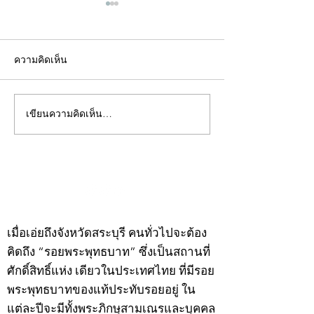
ความคิดเห็น
เขียนความคิดเห็น…
คอลัมน์"จับชีพจรวงการ
คอลัมน์"จับชีพจ
พระ"ประจำพุธที่ 29
พระ"ประจำอังคาร
กรกฎาคม 2569
กรกฎาคม 2569
©2020 by kampeenews. Proudly created with Wix.com
เมื่อเอ่ยถึงจังหวัดสระบุรี คนทั่วไปจะต้อง
คิดถึง “รอยพระพุทธบาท” ซึ่งเป็นสถานที่
ศักดิ์สิทธิ์แห่ง เดียวในประเทศไทย ที่มีรอย
พระพุทธบาทของแท้ประทับรอยอยู่ ใน
แต่ละปีจะมีทั้งพระภิกษุสามเณรและบุคคล