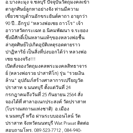
อ.บางละมุง จ.ชลบุรี ปัจจุบันวัตถุมงคลเข้า
ตาลูกศิษย์ลูกหาอย่างจัง ท่านมีความ
เชี่ยวชาญด้านอักขระยันต์คาถา อายุกว่า 
90 ปี...อีกรูป "หลวงพ่อเชย ถาวโร" เจ้า
อาวาสวัดกระเฉท อ.นิคมพัฒนา จ.ระยอง 
ซึ่งมีศักดิ์เป็นหลานแท้ๆของหลวงพ่อชื้น 
ล่าสุดศิษย์ไปเกิดอุบัติเหตุรอดตายราว
ปาฏิหาริย์ เป็นสิ่งที่บ่งบอกได้ว่า หลวงพ่อ
เชย ของจริง!!!
เปิดสั่งจองวัตถุมงคลพระมงคลสิทธาจาร
ย์ (หลวงพ่อรวย ปาสาทิโก) รุ่น "รวยเงิน
ล้าน" อุปถัมภ์สร้างศาลาการเปรียญวัด
ปราสาท จ.นนทบุรี ตั้งแต่วันที่ 24 
กรกฎาคมถึงวันที่ 25 กันยายน 2564 สั่ง
จองได้ที่ ศาลาอเนกประสงค์ วัดปราสาท 
(โบราณสถานแห่งชาติ)  อ.เมือง 
จ.นนทบุรี หรือ ผ่านระบบออนไลน์ วัด
ปราสาท จังหวัดนนทบุรี Wat Prasat ติดต่อ
สอบถามโทร. 089-523-7712 , 084-940-