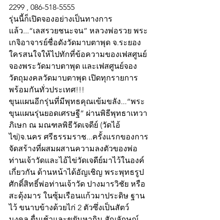
2299 , 086-518-5555
รุ่นนี้ก็เปิดจองอย่างเป็นทางการ
แล้ว...“เลสรวยชนะจน” หลวงพ่อรวย พระ
เกจิอาจารย์ชื่อดังวัดมาบตาพุด จ.ระยอง 
ใครสนใจให้ไปทักที่ข้อความของเฟสศูนย์
จองพระวัดมาบตาพุด และเฟสศูนย์จอง
วัตถุมงคลวัดมาบตาพุด เปิดทุกรายการ 
พร้อมกันทั่วประเทศ!!!
ขุนแผนอีกรุ่นที่มีพุทธคุณเข้มขลัง...“พระ
ขุนแผนรุ่นยอดเศรษฐี” ผ่านพิธีพุทธาเทวา
ภิเษก ณ มณฑลพิธีวัดเจดีย์ (วัดไอ้
ไข่)จ.นคร ศรีธรรมราช...ครั้งแรกของการ
จัดสร้างที่ผสมผสานความลงตัวของพ่อ
ท่านเจ้าวัดและไอ้ไข่วัดเจดีย์มาไว้ในองค์
เกี่ยวกัน ด้านหน้าได้อัญเชิญ พระพุทธรูป
ศักดิ์สิทธิ์พ่อท่านเจ้าวัด ปางมารวิชัย หรือ
สะดุ้งมาร ในซุ้มเรือนแก้วมาประดิษ ฐาน
ไว้ ขนาบข้างด้วยไก่ 2 ตัวซึ่งเป็นสัตว์
มงคล ตื่นเช้าและขยันหากิน สัญลักษณ์