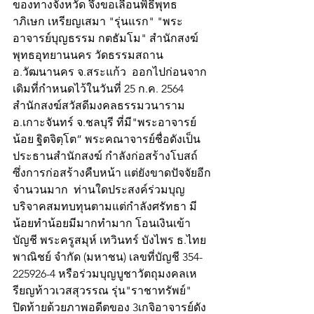
ของทางจังหวัด จึงขอเลื่อนพิธีพุทธ
าภิเษก เหรียญเสมา "รุ่นแรก" "พระ
อาจารย์บุญธรรม กตธัมโม" สำนักสงฆ์
พุทธอุทยานนคร วัดธรรมสถาน 
อ.วัฒนานคร จ.สระแก้ว  ออกไปก่อนจาก
เดิมที่กำหนดไว้ในวันที่ 25 ก.ค. 2564
สำนักสงฆ์สวัสดีมงคลธรรมวนาราม 
อ.เกาะจันทร์ จ.ชลบุรี ที่มี"พระอาจารย์
น้อย ฐิตจิตฺโต” พระคณาจารย์ชื่อดังเป็น
ประธานสำนักสงฆ์ กำลังก่อสร้างโบสถ์ 
ซึ่งการก่อสร้างคืบหน้า แต่ยังขาดปัจจัยอีก
จำนวนมาก  ท่านใดประสงค์ร่วมบุญ
บริจาคสมทบทุนตามแต่กำลังศรัทธา มี
น้อยทำน้อยมีมากทำมาก โอนเงินเข้า
บัญชี พระครูสมุห์ เทวินทร์ บังไพร ธ.ไทย
พาณิชย์ จำกัด (มหาชน) เลขที่บัญชี 354-
225926-4 หรือร่วมบุญบูชาวัตถุมงคลเห
รียญท้าวเวสสุวรรณ รุ่น"ราชาทรัพย์" 
ปิดท้ายด้วยภาพอดีตของ 3เกจิอาจารย์ดัง