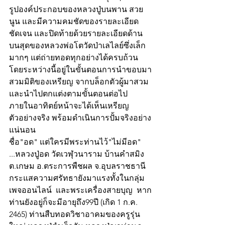
รูปองค์ประกอบของหลวงปู่บนพาน สวย
นูน และมีความคมชัดของรายละเอียด
ชัดเจน และปิดท้ายด้วยรายละเอียดด้าน
บนสุดของหลวงพ่อโตวัดป่าเลไลย์ซึ่งเล็ก
มากๆ แต่ถ่ายทอดทุกอย่างได้ครบถ้วน 
โดยระหว่างนี้อยู่ในขั้นตอนการนำขอบมา
สวมมิติของเหรียญ จากบล็อกตัวผู้มาสวม 
และนำไปตกแต่งตามขั้นตอนต่อไป 
ภายในอาทิตย์หน้าจะได้เห็นเหรียญ
ตัวอย่างจริง พร้อมดำเนินการปั้มจริงอย่าง
แน่นอน 
ชื่อ"อด" แต่ใครมีพระท่านไว้"ไม่มีอด" 
...หลวงปู่อด วัดเวฬุวนาราม บ้านคำสมิง 
ต.เกษม อ.ตระการพืชผล จ.อุบลราชธานี 
กระแสความศรัทธายังมาแรงทั้งในกลุ่ม
เพจออนไลน์  และพระเครื่องสายบุญ  หาก
ท่านยังอยู่ก็จะมีอายุถึง99ปี (เกิด 1 ก.ค. 
2465) ท่านสืบทอดวิชาอาคมของครูรุ่น