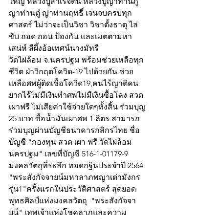
ใหญ่ หลวงปู่สำเร็จตัน หลวงปู่ญาท่านภู 
ญาท่านตู๋ ญ่าท่านฤทธิ์ เจนจบครบทุก
ศาสตร์ ไม่ว่าจะเป็นวิชา วิชาตั้งธาตุ ไล่ 
ขับ ถอด ถอน ป้องกัน เเละเมตตามหา
เสน่ห์ สีผึ้งอ้อเทศน์นางมัทรี 
วัดไผ่ล้อม จ.นครปฐม พร้อมช่วยเหลือทุก
ชีวิต ฝ่าวิกฤตโควิด-19 ไปด้วยกัน ช่วย
เหลือศพผู้ติดเชื้อโควิด19,คนไร้ญาติคน
ยากไร้ไม่มีเงินทำศพไม่มีเงินซื้อโลง สวด
เผาฟรี ไม่เสียค่าใช้จ่ายใดๆทั้งสิ้น ร่วมบุญ 
25 บาท ซื้อน้ำมันเผาศพ 1 ลิตร สามารถ
ร่วมบุญผ่านบัญชีธนาคารกสิกรไทย ชื่อ
บัญชี "กองทุน สวด เผา ฟรี วัดไผ่ล้อม 
นครปฐม" เลขที่บัญชี 516-1-01179-9
มงคลวัตถุที่ระลึก ทอดกฐินประจำปี 2564 
"พระสังกัจจายน์มหาลาภพญาเต่ามังกร 
รุ่น1"ครั้งแรกในประวัติศาสตร์ สุดยอด
พุทธศิลป์แห่งมงคลวัตถุ  "พระสังกัจจา
ยน์" เทพเจ้าแห่งโชคลาภและความ