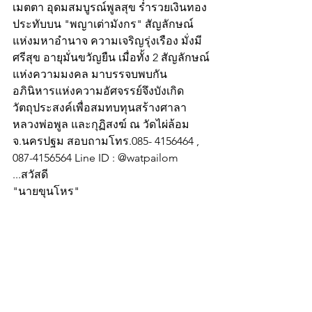
เมตตา อุดมสมบูรณ์พูลสุข ร่ำรวยเงินทอง 
ประทับบน "พญาเต่ามังกร" สัญลักษณ์
แห่งมหาอำนาจ ความเจริญรุ่งเรือง มั่งมี
ศรีสุข อายุมั่นขวัญยืน เมื่อทั้ง 2 สัญลักษณ์
แห่งความมงคล มาบรรจบพบกัน 
อภินิหารแห่งความอัศจรรย์จึงบังเกิด 
วัตถุประสงค์เพื่อสมทบทุนสร้างศาลา
หลวงพ่อพูล และกุฏิสงฆ์ ณ วัดไผ่ล้อม 
จ.นครปฐม สอบถามโทร.085- 4156464 , 
087-4156564 Line ID : @watpailom 
...สวัสดี
"นายขุนโหร"