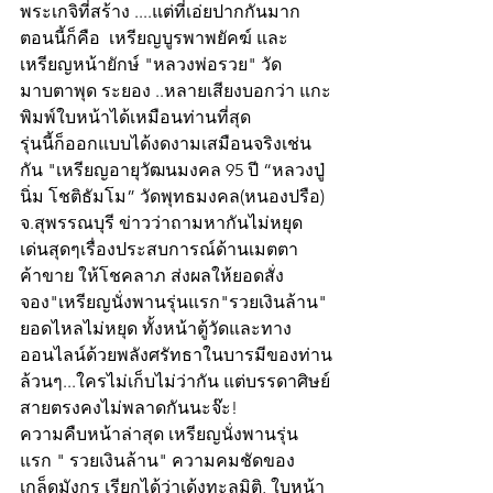
พระเกจิที่สร้าง ....แต่ที่เอ่ยปากกันมาก
ตอนนี้ก็คือ  เหรียญบูรพาพยัคฆ์ และ
เหรียญหน้ายักษ์ "หลวงพ่อรวย" วัด
มาบตาพุด ระยอง ..หลายเสียงบอกว่า แกะ
พิมพ์ใบหน้าได้เหมือนท่านที่สุด 
รุ่นนี้ก็ออกแบบได้งดงามเสมือนจริงเช่น
กัน "เหรียญอายุวัฒนมงคล 95 ปี “หลวงปู่
นิ่ม โชติธัมโม” วัดพุทธมงคล(หนองปรือ) 
จ.สุพรรณบุรี ข่าวว่าถามหากันไม่หยุด 
เด่นสุดๆเรื่องประสบการณ์ด้านเมตตา 
ค้าขาย ให้โชคลาภ ส่งผลให้ยอดสั่ง
จอง"เหรียญนั่งพานรุ่นแรก"รวยเงินล้าน" 
ยอดไหลไม่หยุด ทั้งหน้าตู้วัดและทาง
ออนไลน์ด้วยพลังศรัทธาในบารมีของท่าน
ล้วนๆ...ใครไม่เก็บไม่ว่ากัน แต่บรรดาศิษย์
สายตรงคงไม่พลาดกันนะจ๊ะ!
ความคืบหน้าล่าสุด เหรียญนั่งพานรุ่น
แรก " รวยเงินล้าน" ความคมชัดของ
เกล็ดมังกร เรียกได้ว่าเด้งทะลุมิติ, ใบหน้า