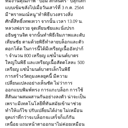
ทีมงานคุณภาพ “ป้อม สกลนคร” ปลุกเสก
แบบเข้มขลังไปเมื่อวันเสาร์ที่ 3 ก.ค. 2564  
มี"พราหมณ์หนู"ทำพิธีบวงสรวงสิ่ง
ศักดิ์สิทธิ์เทพเทวา จากนั้น เวลา 13.09 น. 
หลวงพ่อรวย จุดเทียนชัยและนั่งปรก
อธิษฐานจิต จากนั้นทำพิธีเจิมภาพและดับ
เทียนชัย ตามด้วยพิธีทำลายบล็อกและตัว
ตอกโค้ด ในการนี้ได้มีเหรียญเนื้ออัลปาก้
า จำนวน 800 เหรียญ แช่น้ำมนต์บาตร
ใหญ่ในพิธี และเหรียญเนื้อสัตตโลหะ 500 
เหรียญ แช่น้ำมนต์บาตรเล็กในพิธี 
การสร้างวัตถุมงคลยุคนี้ มีความ
เปลี่ยนแปลงอย่างเห็นชัด ไม่ว่าการ
ออกแบบพิมพ์ทรง การแกะบล็อก การใช้
สีสันมาผสมผสานกันอย่างลงตัว น่าจะเป็น
เพราะมีเทคโนโลยีที่ทันสมัยเข้ามาช่วย
ทำให้แก้ไข ปรับเปลี่ยนได้ง่าย ไม่เหมือน
ยุคเก่าที่กว่าจะบล็อกจะเสร็จก็แก้กัน
เหนื่อย แถมหน้าตาออกมาไม่ค่อยเหมือน