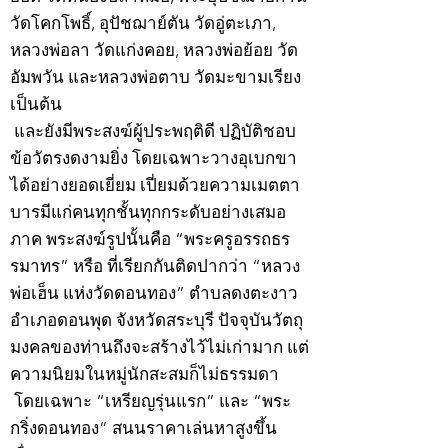
วัดโคกโพธิ์, อุปัชฌาย์ตัน วัดอู่ตะเภา,
หลวงพ่อลา วัดแก่งคอย, หลวงพ่อย้อย วัด
อัมพวัน และหลวงพ่อตาบ วัดมะขามเรียง
เป็นต้น
และยังมีพระสงฆ์ผู้ประพฤติดี ปฏิบัติชอบ
ข้อวัตรงดงามยิ่ง โดยเฉพาะวางอุเบกขา
ได้อย่างยอดเยี่ยม เปี่ยมด้วยความเมตตา
บารมีแก่คนทุกชั้นทุกกระดับอย่างเสมอ
ภาค พระสงฆ์รูปนั้นคือ “พระครูอรรถธร
รมาทร” หรือ ที่เรียกกันติดปากว่า “หลวง
พ่อเฮ็น แห่งวัดดอนทอง” ตำบลดงตะงาว
อำเภอดอนพุด จังหวัดสระบุรี ปัจจุบันวัตถุ
มงคลของท่านถึงจะสร้างไว้ไม่เก่ามาก แต่
ความนิยมในหมู่นักสะสมก็ไม่ธรรมดา
โดยเฉพาะ “เหรียญรุ่นแรก” และ “พระ
กริ่งดอนทอง” สนนราคาเล่นหาสูงขึ้น