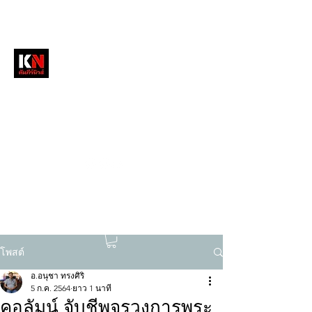
หนังสือพิมพ์คัมภีร์นิวส์
สื่อลึกวงการสงฆ์ เจาะตรงพระเครื่องดัง
tukompee07@gmail.com
0614034151
โพสต์
อ.อนุชา ทรงศิริ
5 ก.ค. 2564
ยาว 1 นาที
คอลัมน์ จับชีพจรวงการพระ