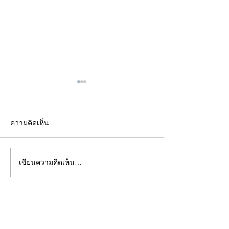
ความคิดเห็น
เขียนความคิดเห็น…
คอลัมน์"จับชีพจรวงการ
คอลัมน์"จับชีพจ
พระ"ประจำพุธที่ 29
พระ"ประจำอังคาร
กรกฎาคม 2569
กรกฎาคม 2569