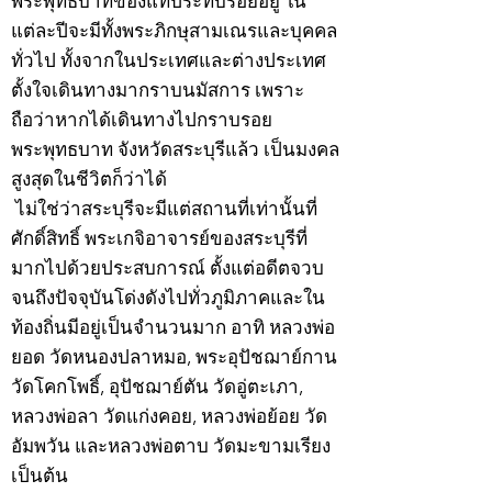
พระพุทธบาทของแท้ประทับรอยอยู่ ใน
แต่ละปีจะมีทั้งพระภิกษุสามเณรและบุคคล
ทั่วไป ทั้งจากในประเทศและต่างประเทศ
ตั้งใจเดินทางมากราบนมัสการ เพราะ
ถือว่าหากได้เดินทางไปกราบรอย
พระพุทธบาท จังหวัดสระบุรีแล้ว เป็นมงคล
สูงสุดในชีวิตก็ว่าได้
ไม่ใช่ว่าสระบุรีจะมีแต่สถานที่เท่านั้นที่
ศักดิ์สิทธิ์ พระเกจิอาจารย์ของสระบุรีที่
มากไปด้วยประสบการณ์ ตั้งแต่อดีตจวบ
จนถึงปัจจุบันโด่งดังไปทั่วภูมิภาคและใน
ท้องถิ่นมีอยู่เป็นจำนวนมาก อาทิ หลวงพ่อ
ยอด วัดหนองปลาหมอ, พระอุปัชฌาย์กาน
วัดโคกโพธิ์, อุปัชฌาย์ตัน วัดอู่ตะเภา,
หลวงพ่อลา วัดแก่งคอย, หลวงพ่อย้อย วัด
อัมพวัน และหลวงพ่อตาบ วัดมะขามเรียง
เป็นต้น