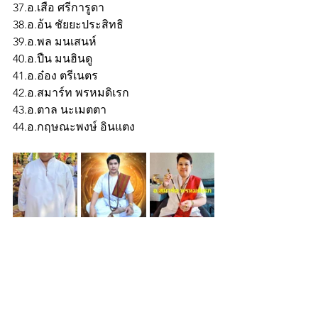
37.อ.เสือ ศรีการูดา
38.อ.อ้น ชัยยะประสิทธิ
39.อ.พล มนเสนห์
40.อ.ปืน มนฮินดู
41.อ.อ๋อง ตรีเนตร
42.อ.สมาร์ท พรหมดิเรก
43.อ.ตาล นะเมตตา
44.อ.กฤษณะพงษ์ อินแตง