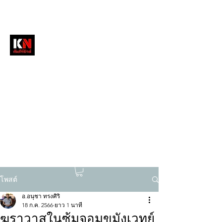
หนังสือพิมพ์คัมภีร์นิวส์
สื่อลึกวงการสงฆ์ เจาะตรงพระเครื่องดัง
tukompee07@gmail.com
0614034151
โพสต์
อ.อนุชา ทรงศิริ
18 ก.ค. 2566
ยาว 1 นาที
ฆราวาสในซุ้มจอมขมังเวทย์