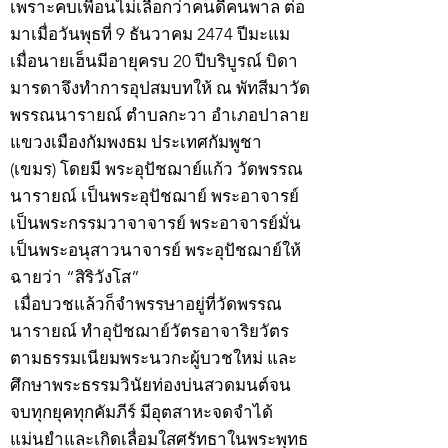
เพราะคบเพื่อนไม่เลือกว่าคนดีคนพาล ต่อ
มาเมื่อวันพุธที่ 9 ธันวาคม 2474 ปีมะแม
เมื่อนายเฮ็นมีอายุครบ 20 ปีบริบูรณ์ บิดา
มารดาจึงทำการอุปสมบทให้ ณ พัทสีมาวัด
พรรณนารายณ์ ตำบลกะวา อำเภอปาลาย
แขวงเมืองกัมพงธม ประเทศกัมพูชา
(เขมร) โดยมี พระอุปัชฌาย์แก้ว วัดพรรณ
นารายณ์ เป็นพระอุปัชฌาย์ พระอาจารย์
เป็นพระกรรมวาจาจารย์ พระอาจารย์มั่น
เป็นพระอนุสาวนาจารย์ พระอุปัชฌาย์ให้
ฉายว่า “สิริวังโส”
เมื่อบวชแล้วก็จำพรรษาอยู่ที่วัดพรรณ
นารายณ์ ทำอุปัชฌาย์วัตรอาจาริยวัตร
ตามธรรมเนียมพระนวกะผู้บวชใหม่ และ
ศึกษาพระธรรมวินัยท่องบ่นสวดมนต์จน
จบทุกยุคทุกคัมภีร์ มีอุตสาหะจดจำได้
แม่นยำและเกิดเลื่อมใสศรัทธาในพระพุทธ