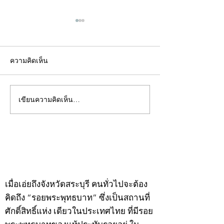
ความคิดเห็น
เขียนความคิดเห็น…
คอลัมน์"จับชีพจรวงการ
คอลัมน์"จับชีพจ
พระ"ประจำพุธที่ 29
พระ"ประจำอังคาร
กรกฎาคม 2569
กรกฎาคม 2569
©2020 by kampeenews. Proudly created with Wix.com
เมื่อเอ่ยถึงจังหวัดสระบุรี คนทั่วไปจะต้อง
คิดถึง “รอยพระพุทธบาท” ซึ่งเป็นสถานที่
ศักดิ์สิทธิ์แห่ง เดียวในประเทศไทย ที่มีรอย