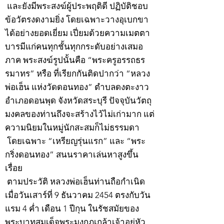
และยังมีพระสงฆ์ผู้ประพฤติดี ปฏิบัติชอบ
ข้อวัตรงดงามยิ่ง โดยเฉพาะวางอุเบกขา
ได้อย่างยอดเยี่ยม เปี่ยมด้วยความเมตตา
บารมีแก่คนทุกชั้นทุกกระดับอย่างเสมอ
ภาค พระสงฆ์รูปนั้นคือ “พระครูอรรถธร
รมาทร” หรือ ที่เรียกกันติดปากว่า “หลวง
พ่อเฮ็น แห่งวัดดอนทอง” ตำบลดงตะงาว
อำเภอดอนพุด จังหวัดสระบุรี ปัจจุบันวัตถุ
มงคลของท่านถึงจะสร้างไว้ไม่เก่ามาก แต่
ความนิยมในหมู่นักสะสมก็ไม่ธรรมดา
โดยเฉพาะ “เหรียญรุ่นแรก” และ “พระ
กริ่งดอนทอง” สนนราคาเล่นหาสูงขึ้น
เรื่อย
ตามประวัติ หลวงพ่อเฮ็นท่านถือกำเนิด
เมื่อวันเสาร์ที่ 9 ธันวาคม 2454 ตรงกับวัน
แรม 4 ค่ำ เดือน 1 ปีกุน ในรัชสมัยของ
พระบาทสมเด็จพระมงกุฎเกล้าเจ้าอยู่หัว