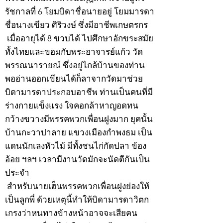
รัชกาลที่ 6 โยมบิดาชื่อนายอยู่ โยมมารดา
ชื่อนางเขียว ศิริวงษ์ ซึ่งมีอาชีพเกษตรกร
เมื่ออายุได้ 8 ขวบได้ ไปศึกษาอักขระสมัย
ทั้งไทยและขอมกับพระอาจารย์แก้ว วัด
พรรณนารายณ์ ซึ่งอยู่ไกล้บ้านของท่าน
พออ่านออกเขียนได้ก็ลาจากวัดมาช่วย
บิดามารดาประกอบอาชีพ ท่านเป็นคนที่มี
ร่างกายแข็งแรง ใจคอกล้าหาญอดทน
กว้างขวางมีพรรคพวกเพื่อนฝูงมาก ยุคนั้น
บ้านกะวาปาลาย แขวงเมืองกำพงธม เป็น
แดนนักเลงหัวไม้ มีทั้งชนไก่กัดปลา ข้อง
อ้อย ฯลฯ เวลามีงานวัดมักจะนัดตีกันเป็น
ประจำ
สำหรับนายเฮ็นพรรคพวกเพื่อนฝูงย่องให้
เป็นลูกพี่ ด้วยเหตุนี้ทำให้บิดามารดาวิตก
เกรงว่าหนทางข้างหน้าอาจจะเสียคน