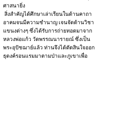
ศาสนายิ่ง
สิ่งสำคัญได้ศึกษาเล่าเรียนในด้านคาถา
อาคมจนมีความชำนาญ เจนจัดด้านวิชา
แขนงต่างๆ ซึ่งได้รับการถ่ายทอดมาจาก
หลวงพ่อแก้ว วัดพรรณนารายณ์ ซึ่งเป็น
พระอุปัชฌาย์แล้ว ท่านจึงได้ตัดสินใจออก
ธุดงค์รอนแรมมาตามป่าและภูเขาเพื่อ
แสวงหาที่สงบวิเวกบำเพ็ญสมณธรรม และ
ปฏิบัติสมถวิปัสสนากัมมัฏฐาน
ต่อมาได้อยู่จำพรรษาที่ “วัดดอนทอง”
เมื่อปี 2479 ระหว่างจำพรรษาอยู่ที่นั่นได้
เป็นที่ศรัทธาของชาวบ้านดอนทองมาก
ด้วยมีศีลาจารวัตรงดงาม ครั้นเมื่อ หลวง
พ่อแพ เจ้าอาวาสวัดดอนทอง มรณภาพลง
ชาวบ้านได้นิมนต์หลวงพ่อเฮ็น ดำรง
ตำแหน่งเจ้าอาวาสสืบต่อมา ปี 2535 ได้