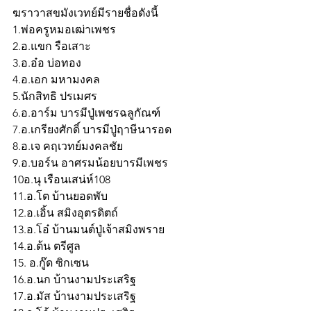
ฆราวาสขมังเวทย์มีรายชื่อดังนี้ 
1.พ่อครูหมอเฒ่าเพชร
2.อ.แขก รือเสาะ
3.อ.อ๋อ บ่อทอง
4.อ.เอก มหามงคล
5.นักสิทธิ ปรเมศร
6.อ.อาร์ม บารมีปู่เพชรฉลูกัณฑ์
7.อ.เกรียงศักดิ์ บารมีปู่ฤาษีนารอด
8.อ.เจ คฤเวทย์มงคลชัย
9.อ.บอร์น อาศรมน้อยบารมีเพชร
10อ.นุ เรือนเสน่ห์108
11.อ.โต บ้านยอดพับ
12.อ.เอิ้น สมิงอุตรดิตถ์
13.อ.โอ๋ บ้านมนต์ปู่เจ้าสมิงพราย
14.อ.ต้น ตรีศูล
15. อ.กู๊ด ซิกเซน
16.อ.นก บ้านงามประเสริฐ
17.อ.มัส บ้านงามประเสริฐ 