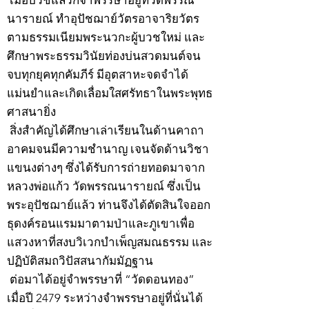
เมื่อบวชแล้วก็จำพรรษาอยู่ที่วัดพรรณ
นารายณ์ ทำอุปัชฌาย์วัตรอาจาริยวัตร
ตามธรรมเนียมพระนวกะผู้บวชใหม่ และ
ศึกษาพระธรรมวินัยท่องบ่นสวดมนต์จน
จบทุกยุคทุกคัมภีร์ มีอุตสาหะจดจำได้
แม่นยำและเกิดเลื่อมใสศรัทธาในพระพุทธ
ศาสนายิ่ง
สิ่งสำคัญได้ศึกษาเล่าเรียนในด้านคาถา
อาคมจนมีความชำนาญ เจนจัดด้านวิชา
แขนงต่างๆ ซึ่งได้รับการถ่ายทอดมาจาก
หลวงพ่อแก้ว วัดพรรณนารายณ์ ซึ่งเป็น
พระอุปัชฌาย์แล้ว ท่านจึงได้ตัดสินใจออก
ธุดงค์รอนแรมมาตามป่าและภูเขาเพื่อ
แสวงหาที่สงบวิเวกบำเพ็ญสมณธรรม และ
ปฏิบัติสมถวิปัสสนากัมมัฏฐาน
ต่อมาได้อยู่จำพรรษาที่ “วัดดอนทอง”
เมื่อปี 2479 ระหว่างจำพรรษาอยู่ที่นั่นได้