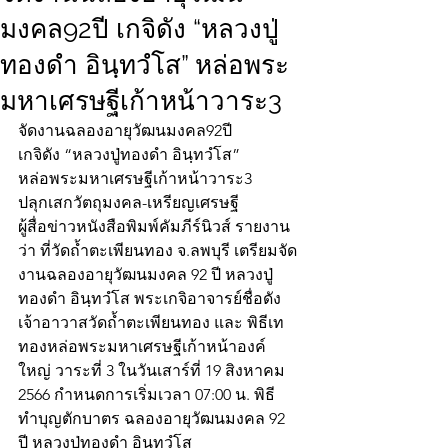
มงคล92ปี เกจิดัง “หลวงปู่
ทองดำ อินฺทวํโส” หล่อพระ
มหาเศรษฐีเก้าหน้าวาระ3
จัดงานฉลองอายุวัฒนมงคล92ปี 
เกจิดัง “หลวงปู่ทองดำ อินฺทวํโส”
หล่อพระมหาเศรษฐีเก้าหน้าวาระ3
ปลุกเสกวัตถุมงคล-เหรียญเศรษฐี 
ผู้สื่อข่าวหนังสือพิมพ์คัมภีร์นิวส์ รายงาน
ว่า ที่วัดถ้ำตะเพียนทอง จ.ลพบุรี เตรียมจัด
งานฉลองอายุวัฒนมงคล 92 ปี หลวงปู่
ทองดำ อินฺทวํโส พระเกจิอาจารย์ชื่อดัง 
เจ้าอาวาสวัดถ้ำตะเพียนทอง และ พิธีเท
ทองหล่อพระมหาเศรษฐีเก้าหน้าองค์
ใหญ่ วาระที่ 3 ในวันเสาร์ที่ 19 สิงหาคม 
2566 กำหนดการเริ่มเวลา 07:00 น. พิธี
ทำบุญตักบาตร ฉลองอายุวัฒนมงคล 92 
ปี หลวงปู่ทองดำ อินฺทวํโส 