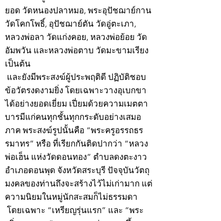
ยอด วัดหนองปลาหมอ, พระอุปัชฌาย์กาน
วัดโคกโพธิ์, อุปัชฌาย์ตัน วัดอู่ตะเภา,
หลวงพ่อลา วัดแก่งคอย, หลวงพ่อย้อย วัด
อัมพวัน และหลวงพ่อตาบ วัดมะขามเรียง
เป็นต้น
และยังมีพระสงฆ์ผู้ประพฤติดี ปฏิบัติชอบ
ข้อวัตรงดงามยิ่ง โดยเฉพาะวางอุเบกขา
ได้อย่างยอดเยี่ยม เปี่ยมด้วยความเมตตา
บารมีแก่คนทุกชั้นทุกกระดับอย่างเสมอ
ภาค พระสงฆ์รูปนั้นคือ “พระครูอรรถธร
รมาทร” หรือ ที่เรียกกันติดปากว่า “หลวง
พ่อเฮ็น แห่งวัดดอนทอง” ตำบลดงตะงาว
อำเภอดอนพุด จังหวัดสระบุรี ปัจจุบันวัตถุ
มงคลของท่านถึงจะสร้างไว้ไม่เก่ามาก แต่
ความนิยมในหมู่นักสะสมก็ไม่ธรรมดา
โดยเฉพาะ “เหรียญรุ่นแรก” และ “พระ