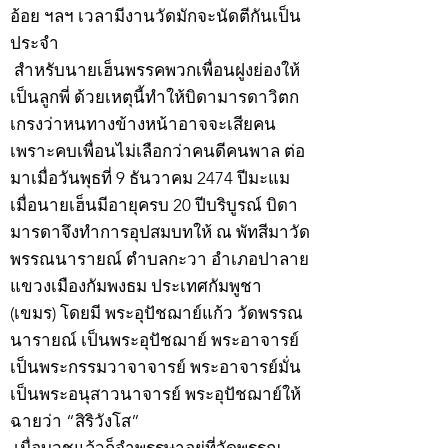
อ้อย ฯลฯ เวลามีงานวัดมักจะนัดตีกันเป็น
ประจำ
สำหรับนายเฮ็นพรรคพวกเพื่อนฝูงย่องให้
เป็นลูกพี่ ด้วยเหตุนี้ทำให้บิดามารดาวิตก
เกรงว่าหนทางข้างหน้าอาจจะเสียคน
เพราะคบเพื่อนไม่เลือกว่าคนดีคนพาล ต่อ
มาเมื่อวันพุธที่ 9 ธันวาคม 2474 ปีมะแม
เมื่อนายเฮ็นมีอายุครบ 20 ปีบริบูรณ์ บิดา
มารดาจึงทำการอุปสมบทให้ ณ พัทสีมาวัด
พรรณนารายณ์ ตำบลกะวา อำเภอปาลาย
แขวงเมืองกัมพงธม ประเทศกัมพูชา
(เขมร) โดยมี พระอุปัชฌาย์แก้ว วัดพรรณ
นารายณ์ เป็นพระอุปัชฌาย์ พระอาจารย์
เป็นพระกรรมวาจาจารย์ พระอาจารย์มั่น
เป็นพระอนุสาวนาจารย์ พระอุปัชฌาย์ให้
ฉายว่า “สิริวังโส”