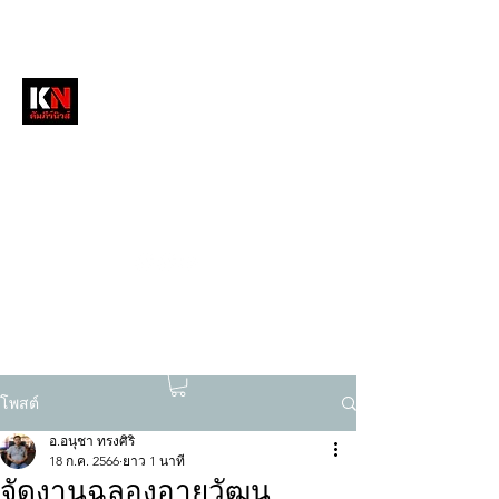
หนังสือพิมพ์คัมภีร์นิวส์
สื่อลึกวงการสงฆ์ เจาะตรงพระเครื่องดัง
tukompee07@gmail.com
0614034151
โพสต์
อ.อนุชา ทรงศิริ
18 ก.ค. 2566
ยาว 1 นาที
จัดงานฉลองอายุวัฒน