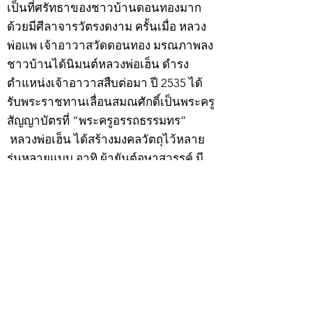
เป็นที่ศรัทธาของชาวบ้านดอนทองมาก
ด้วยมีศีลาจารวัตรงดงาม ครั้นเมื่อ หลวง
พ่อแพ เจ้าอาวาสวัดดอนทอง มรณภาพลง
ชาวบ้านได้นิมนต์หลวงพ่อเฮ็น ดำรง
ตำแหน่งเจ้าอาวาสสืบต่อมา ปี 2535 ได้
รับพระราชทานเลื่อนสมณศักดิ์เป็นพระครู
สัญญาบัตรที่ “พระครูอรรถธรรมทร”
หลวงพ่อเฮ็น ได้สร้างมงคลวัตถุไว้หลาย
รุ่นหลายแบบ อาทิ ผ้ายันต์อุษาสวรรค์ มี
พุทธคุณโดดเด่นด้านเมตตามหานิยม มี
ความเชื่อว่า เมื่อต้องการใช้ก่อนออกจาก
บ้าน ให้นำผ้ายันต์อุษาสวรรค์ เช็ดหน้า
จากซ้ายไปขวาสามครั้ง ว่ากันว่าจะมี
เสน่ห์ไปตลอดทั้งวัน
หลวงพ่อเฮ็นมรณภาพเมื่อวันที่ 24
กุมภาพันธ์ 2543 สิริอายุได้ 89 ปี
สำหรับวัตถุมงคล “ผ้ายันต์อุษาสวรรค์”