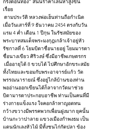
กริ่งดอนทอง” สนนราคาเล่นหาสูงขึ้น
เรื่อย
ตามประวัติ หลวงพ่อเฮ็นท่านถือกำเนิด
เมื่อวันเสาร์ที่ 9 ธันวาคม 2454 ตรงกับวัน
แรม 4 ค่ำ เดือน 1 ปีกุน ในรัชสมัยของ
พระบาทสมเด็จพระมงกุฎเกล้าเจ้าอยู่หัว
รัชกาลที่ 6 โยมบิดาชื่อนายอยู่ โยมมารดา
ชื่อนางเขียว ศิริวงษ์ ซึ่งมีอาชีพเกษตรกร
เมื่ออายุได้ 8 ขวบได้ ไปศึกษาอักขระสมัย
ทั้งไทยและขอมกับพระอาจารย์แก้ว วัด
พรรณนารายณ์ ซึ่งอยู่ไกล้บ้านของท่าน
พออ่านออกเขียนได้ก็ลาจากวัดมาช่วย
บิดามารดาประกอบอาชีพ ท่านเป็นคนที่มี
ร่างกายแข็งแรง ใจคอกล้าหาญอดทน
กว้างขวางมีพรรคพวกเพื่อนฝูงมาก ยุคนั้น
บ้านกะวาปาลาย แขวงเมืองกำพงธม เป็น
แดนนักเลงหัวไม้ มีทั้งชนไก่กัดปลา ข้อง