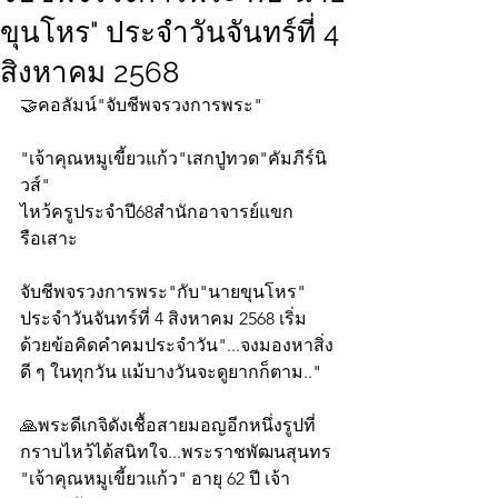
ขุนโหร" ประจำวันจันทร์ที่ 4
สิงหาคม 2568
🤝คอลัมน์"จับชีพจรวงการพระ"
"เจ้าคุณหมูเขี้ยวแก้ว"เสกปู่ทวด"คัมภีร์นิ
วส์"
ไหว้ครูประจำปี68สำนักอาจารย์แขก 
รือเสาะ
จับชีพจรวงการพระ"กับ"นายขุนโหร" 
ประจำวันจันทร์ที่ 4 สิงหาคม 2568 เริ่ม
ด้วยข้อคิดคำคมประจำวัน"...จงมองหาสิ่ง
ดี ๆ ในทุกวัน แม้บางวันจะดูยากก็ตาม.."
🙏พระดีเกจิดังเชื้อสายมอญอีกหนึ่งรูปที่
กราบไหว้ได้สนิทใจ...พระราชพัฒนสุนทร 
"เจ้าคุณหมูเขี้ยวแก้ว" อายุ 62 ปี เจ้า