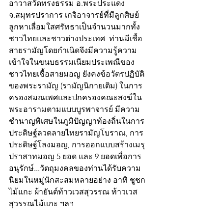
อาวาสวัดทรงธรรม อ.พระประแดง 
จ.สมุทรปราการ เกจิอาจารย์ที่มีลูกศิษย์
ลูกหาเลื่อมใสศรัทธาเป็นจำนวนมากทั้ง
ชาวไทยและชาวต่างประเทศ  ท่านมีเชื้อ
สายรามัญโดยกำเนิดจึงมีความรู้ความ
เข้าใจในขนบธรรมเนียมประเพณีของ
ชาวไทยเชื้อสายมอญ ยังคงข้อวัตรปฏิบัติ
ของพระรามัญ (รามัญนิกายเดิม) ในการ
ครองสมณเพศและปกครองคณะสงฆ์ใน
พระอารามตามแบบบูรพาจารย์ มีความ
ชำนาญพิเศษในภูมิปัญญาท้องถิ่นในการ
ประดิษฐ์ลวดลายไทยรามัญโบราณ, การ
ประดิษฐ์โลงมอญ, การออกแบบสร้างเมรุ
ปราสาทมอญ 5 ยอด และ 9 ยอดเพื่อการ
อนุรักษ์...วัตถุมงคลของท่านได้รับความ
นิยมในหมู่นักสะสมหลายอย่าง อาทิ ชูชก
ไม้แกะ ผ้ายันต์ท้าวเวสสุวรรณ ท้าวเวส
สุวรรณไม้แกะ ฯลฯ