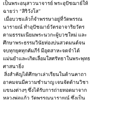
เป็นพระอนุสาวนาจารย์ พระอุปัชฌาย์ให้
ฉายว่า “สิริวังโส”
เมื่อบวชแล้วก็จำพรรษาอยู่ที่วัดพรรณ
นารายณ์ ทำอุปัชฌาย์วัตรอาจาริยวัตร
ตามธรรมเนียมพระนวกะผู้บวชใหม่ และ
ศึกษาพระธรรมวินัยท่องบ่นสวดมนต์จน
จบทุกยุคทุกคัมภีร์ มีอุตสาหะจดจำได้
แม่นยำและเกิดเลื่อมใสศรัทธาในพระพุทธ
ศาสนายิ่ง
สิ่งสำคัญได้ศึกษาเล่าเรียนในด้านคาถา
อาคมจนมีความชำนาญ เจนจัดด้านวิชา
แขนงต่างๆ ซึ่งได้รับการถ่ายทอดมาจาก
หลวงพ่อแก้ว วัดพรรณนารายณ์ ซึ่งเป็น
พระอุปัชฌาย์แล้ว ท่านจึงได้ตัดสินใจออก
ธุดงค์รอนแรมมาตามป่าและภูเขาเพื่อ
แสวงหาที่สงบวิเวกบำเพ็ญสมณธรรม และ
ปฏิบัติสมถวิปัสสนากัมมัฏฐาน