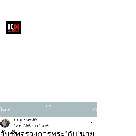
หนังสือพิมพ์คัมภีร์นิวส์
สื่อลึกวงการสงฆ์ เจาะตรงพระเครื่องดัง
tukompee07@gmail.com
0614034151
โพสต์
อ.อนุชา ทรงศิริ
4 ส.ค. 2568
ยาว 1 นาที
จับชีพจรวงการพระ"กับ"นาย