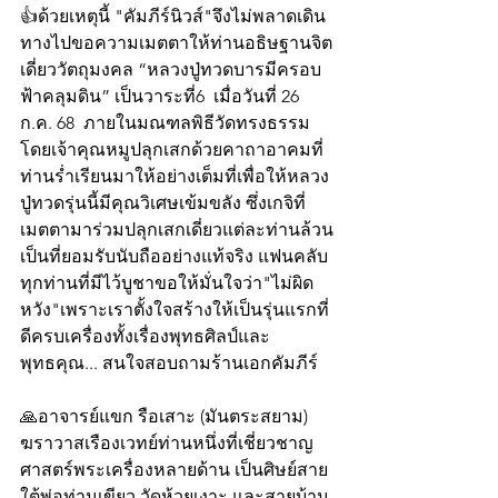
👍ด้วยเหตุนี้ "คัมภีร์นิวส์"จึงไม่พลาดเดิน
ทางไปขอความเมตตาให้ท่านอธิษฐานจิต
เดี่ยววัตถุมงคล “หลวงปู่ทวดบารมีครอบ
ฟ้าคลุมดิน” เป็นวาระที่6  เมื่อวันที่ 26 
ก.ค. 68  ภายในมณฑลพิธีวัดทรงธรรม 
โดยเจ้าคุณหมูปลุกเสกด้วยคาถาอาคมที่
ท่านร่ำเรียนมาให้อย่างเต็มที่เพื่อให้หลวง
ปู่ทวดรุ่นนี้มีคุณวิเศษเข้มขลัง ซึ่งเกจิที่
เมตตามาร่วมปลุกเสกเดี่ยวแต่ละท่านล้วน
เป็นที่ยอมรับนับถืออย่างแท้จริง แฟนคลับ
ทุกท่านที่มีไว้บูชาขอให้มั่นใจว่า"ไม่ผิด
หวัง"เพราะเราตั้งใจสร้างให้เป็นรุ่นแรกที่
ดีครบเครื่องทั้งเรื่องพุทธศิลป์และ
พุทธคุณ... สนใจสอบถามร้านเอกคัมภีร์
🙏อาจารย์แขก รือเสาะ (มันตระสยาม) 
ฆราวาสเรืองเวทย์ท่านหนึ่งที่เชี่ยวชาญ
ศาสตร์พระเครื่องหลายด้าน เป็นศิษย์สาย
ใต้พ่อท่านเขียว วัดห้วยเงาะ และสายบ้าน