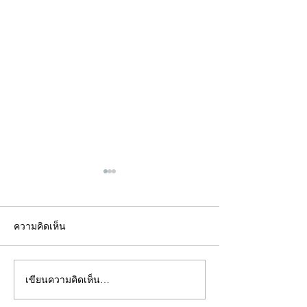
ความคิดเห็น
เขียนความคิดเห็น…
คอลัมน์"จับชีพจรวงการ
คอลัมน์"จับชีพจ
พระ"ประจำพุธที่ 29
พระ"ประจำอังคาร