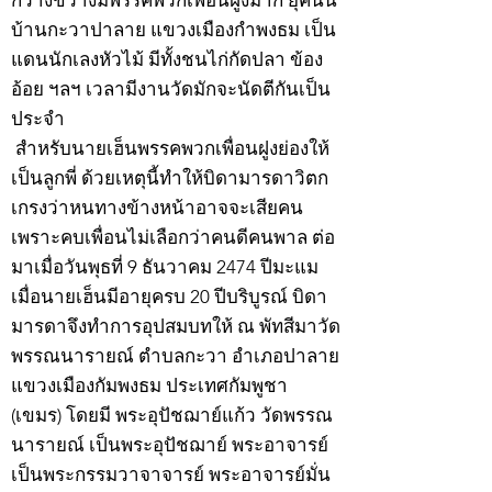
กว้างขวางมีพรรคพวกเพื่อนฝูงมาก ยุคนั้น
บ้านกะวาปาลาย แขวงเมืองกำพงธม เป็น
แดนนักเลงหัวไม้ มีทั้งชนไก่กัดปลา ข้อง
อ้อย ฯลฯ เวลามีงานวัดมักจะนัดตีกันเป็น
ประจำ
สำหรับนายเฮ็นพรรคพวกเพื่อนฝูงย่องให้
เป็นลูกพี่ ด้วยเหตุนี้ทำให้บิดามารดาวิตก
เกรงว่าหนทางข้างหน้าอาจจะเสียคน
เพราะคบเพื่อนไม่เลือกว่าคนดีคนพาล ต่อ
มาเมื่อวันพุธที่ 9 ธันวาคม 2474 ปีมะแม
เมื่อนายเฮ็นมีอายุครบ 20 ปีบริบูรณ์ บิดา
มารดาจึงทำการอุปสมบทให้ ณ พัทสีมาวัด
พรรณนารายณ์ ตำบลกะวา อำเภอปาลาย
แขวงเมืองกัมพงธม ประเทศกัมพูชา
(เขมร) โดยมี พระอุปัชฌาย์แก้ว วัดพรรณ
นารายณ์ เป็นพระอุปัชฌาย์ พระอาจารย์
เป็นพระกรรมวาจาจารย์ พระอาจารย์มั่น