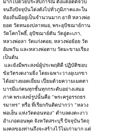
มากไปด้วยประสบการณ์ ตั้งแต่อดีตจวบ
จนถึงปัจจุบันโด่งดังไปทั่วภูมิภาคและใน
ท้องถิ่นมีอยู่เป็นจำนวนมาก อาทิ หลวงพ่อ
ยอด วัดหนองปลาหมอ, พระอุปัชฌาย์กาน
วัดโคกโพธิ์, อุปัชฌาย์ตัน วัดอู่ตะเภา,
หลวงพ่อลา วัดแก่งคอย, หลวงพ่อย้อย วัด
อัมพวัน และหลวงพ่อตาบ วัดมะขามเรียง
เป็นต้น
และยังมีพระสงฆ์ผู้ประพฤติดี ปฏิบัติชอบ
ข้อวัตรงดงามยิ่ง โดยเฉพาะวางอุเบกขา
ได้อย่างยอดเยี่ยม เปี่ยมด้วยความเมตตา
บารมีแก่คนทุกชั้นทุกกระดับอย่างเสมอ
ภาค พระสงฆ์รูปนั้นคือ “พระครูอรรถธร
รมาทร” หรือ ที่เรียกกันติดปากว่า “หลวง
พ่อเฮ็น แห่งวัดดอนทอง” ตำบลดงตะงาว
อำเภอดอนพุด จังหวัดสระบุรี ปัจจุบันวัตถุ
มงคลของท่านถึงจะสร้างไว้ไม่เก่ามาก แต่