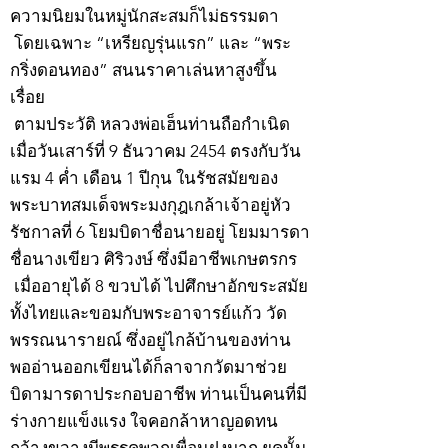
ความนิยมในหมู่นักสะสมก็ไม่ธรรมดา
โดยเฉพาะ “เหรียญรุ่นแรก” และ “พระ
กริ่งดอนทอง” สนนราคาเล่นหาสูงขึ้น
เรื่อย
ตามประวัติ หลวงพ่อเฮ็นท่านถือกำเนิด
เมื่อวันเสาร์ที่ 9 ธันวาคม 2454 ตรงกับวัน
แรม 4 ค่ำ เดือน 1 ปีกุน ในรัชสมัยของ
พระบาทสมเด็จพระมงกุฎเกล้าเจ้าอยู่หัว
รัชกาลที่ 6 โยมบิดาชื่อนายอยู่ โยมมารดา
ชื่อนางเขียว ศิริวงษ์ ซึ่งมีอาชีพเกษตรกร
เมื่ออายุได้ 8 ขวบได้ ไปศึกษาอักขระสมัย
ทั้งไทยและขอมกับพระอาจารย์แก้ว วัด
พรรณนารายณ์ ซึ่งอยู่ไกล้บ้านของท่าน
พออ่านออกเขียนได้ก็ลาจากวัดมาช่วย
บิดามารดาประกอบอาชีพ ท่านเป็นคนที่มี
ร่างกายแข็งแรง ใจคอกล้าหาญอดทน