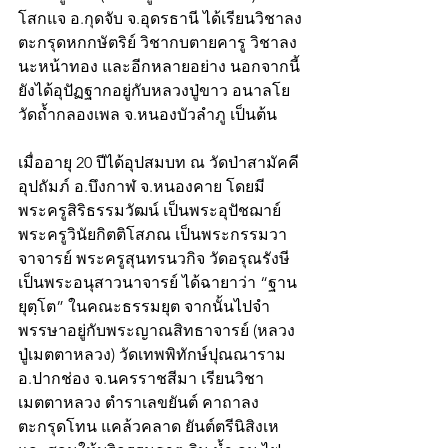
โสกแจ อ.กุดจับ จ.อุดรธานี ได้เรียนวิชาลง
ตะกรุดหกกษัตริย์ วิชากบตายคารู วิชาลง
นะหน้าทอง และอีกหลายอย่าง นอกจากนี้
ยังได้อุปัฏฐากอยู่กับหลวงปู่ขาว อนาลโย 
วัดถ้ำกลองเพล จ.หนองบัวลำภู เป็นต้น
เมื่ออายุ 20 ปีได้อุปสมบท ณ วัดป่าสามัคคี
อุปถัมภ์ อ.บึงกาฬ จ.หนองคาย โดยมี
พระครูสิริธรรมวัฒน์ เป็นพระอุปัชฌาย์ 
พระครูวินัยกิตติโสภณ เป็นพระกรรมวา
จาจารย์ พระครูสุนทรนวกิจ วัดอรุณรังษี 
เป็นพระอนุสาวนาจารย์ ได้ฉายาว่า “ฐาน
ยุตฺโต” ในคณะธรรมยุต จากนั้นไปจำ
พรรษาอยู่กับพระญาณสิทธาจารย์ (หลวง
ปู่เมตตาหลวง) วัดเทพพิทักษ์ปุณณาราม 
อ.ปากช่อง จ.นครราชสีมา เรียนวิชา
เมตตาหลวง ตำราเลขยันต์ คาถาลง
ตะกรุดโทน แคล้วคลาด ยันต์ตรีนิสิงเห 