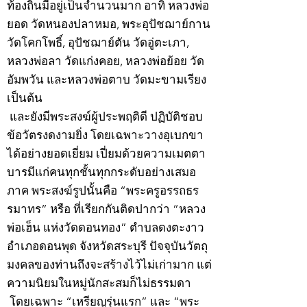
ท้องถิ่นมีอยู่เป็นจำนวนมาก อาทิ หลวงพ่อ
ยอด วัดหนองปลาหมอ, พระอุปัชฌาย์กาน
วัดโคกโพธิ์, อุปัชฌาย์ตัน วัดอู่ตะเภา,
หลวงพ่อลา วัดแก่งคอย, หลวงพ่อย้อย วัด
อัมพวัน และหลวงพ่อตาบ วัดมะขามเรียง
เป็นต้น
และยังมีพระสงฆ์ผู้ประพฤติดี ปฏิบัติชอบ
ข้อวัตรงดงามยิ่ง โดยเฉพาะวางอุเบกขา
ได้อย่างยอดเยี่ยม เปี่ยมด้วยความเมตตา
บารมีแก่คนทุกชั้นทุกกระดับอย่างเสมอ
ภาค พระสงฆ์รูปนั้นคือ “พระครูอรรถธร
รมาทร” หรือ ที่เรียกกันติดปากว่า “หลวง
พ่อเฮ็น แห่งวัดดอนทอง” ตำบลดงตะงาว
อำเภอดอนพุด จังหวัดสระบุรี ปัจจุบันวัตถุ
มงคลของท่านถึงจะสร้างไว้ไม่เก่ามาก แต่
ความนิยมในหมู่นักสะสมก็ไม่ธรรมดา
โดยเฉพาะ “เหรียญรุ่นแรก” และ “พระ