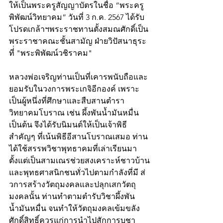
ให้เป็นพระครูสัญญาบัตรในชื่อ “พระครู
พิพัฒน์วิทยาคม” วันที่ 3 ก.ค. 2567 ได้รับ
โปรดเกล้าฯพระราชทานตั้งสมณศักดิ์เป็น
พระราชาคณะชั้นสามัญ ฝ่ายวิปัสนาธุระ
ที่่ "พระพิพัฒน์วชิราคม" 
หลวงพ่อเจริญท่านเป็นที่เคารพนับถือและ
ยอมรับในวงการพระเกจิอีกองค์ เพราะ
เป็นผู้หนึ่งที่ศึกษาและสืบสานตำรา
วิทยาคมโบราณ เช่น ผึ้งพันน้ำมันหมื่น 
เป็นต้น จึงได้รับนิมนต์ให้เป็นเจ้าพิธี
สำคัญๆ ที่เน้นพิธีอีสานโบราณเสมอ ท่าน
ได้ใช้สรรพวิชาพุทธาคมที่เล่าเรียนมา
ตั้งแต่เป็นสามเณรช่วยสงเคราะห์ชาวบ้าน
และพุทธศาสนิกชนทั่วไปตามกำลังที่มี ส่
วการสร้างวัตถุมงคลและปลุกเสกวัตถุ
มงคลนั้น ท่านทำตามตำรับวิชาผึ้งพัน
น้ำมันหมื่น จนทำให้วัตถุมงคลเข้มขลัง
ศักดิ์สิทธิ์ควรแก่การนำไปสักการบูชา