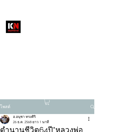
หนังสือพิมพ์คัมภีร์นิวส์
สื่อลึกวงการสงฆ์ เจาะตรงพระเครื่องดัง
tukompee07@gmail.com
0614034151
โพสต์
อ.อนุชา ทรงศิริ
26 ธ.ค. 2568
ยาว 1 นาที
ตำนานชีวิต64ปี"หลวงพ่อ