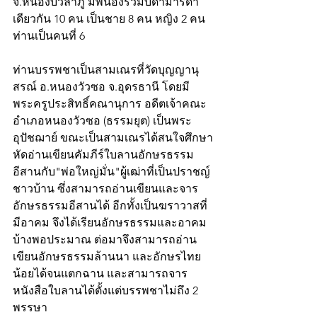
จ.หนองบัวลำภู มีพี่น้องร่วมบิดามารดา
เดียวกัน 10 คน เป็นชาย 8 คน หญิง 2 คน 
ท่านเป็นคนที่ 6
ท่านบรรพชาเป็นสามเณรที่วัดบุญญานุ
สรณ์ อ.หนองวัวซอ จ.อุดรธานี โดยมี
พระครูประสิทธิ์คณานุการ อดีตเจ้าคณะ
อำเภอหนองวัวซอ (ธรรมยุต) เป็นพระ
อุปัชฌาย์ ขณะเป็นสามเณรได้สนใจศึกษา
หัดอ่านเขียนคัมภีร์ใบลานอักษรธรรม
อีสานกับ"พ่อใหญ่มั่น"ผู้เฒ่าที่เป็นปราชญ์
ชาวบ้าน ซึ่งสามารถอ่านเขียนและจาร
อักษรธรรมอีสานได้ อีกทั้งเป็นฆราวาสที่
มีอาคม จึงได้เรียนอักษรธรรมและอาคม
บ้างพอประมาณ ต่อมาจึงสามารถอ่าน
เขียนอักษรธรรมล้านนา และอักษรไทย
น้อยได้จนแตกฉาน และสามารถจาร
หนังสือใบลานได้ตั้งแต่บรรพชาไม่ถึง 2 
พรรษา