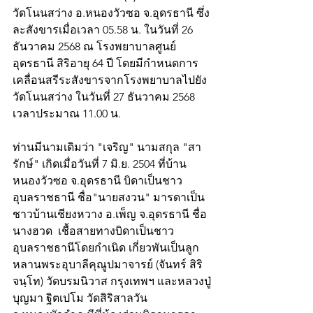
วัดโนนสว่าง อ.หนองวัวซอ จ.อุดรธานี ซึ่ง
ละสังขารเมื่อเวลา 05.58 น. ในวันที่ 26 
ธันวาคม 2568 ณ โรงพยาบาลศูนย์
อุดรธานี สิริอายุ 64 ปี โดยมีกำหนดการ
เคลื่อนสรีระสังขารจากโรงพยาบาลไปยัง
วัดโนนสว่าง ในวันที่ 27 ธันวาคม 2568​ 
เวลาประมาณ 11.00 น.
ท่านมีนามเดิมว่า "เจริญ" นามสกุล "สา
รักษ์" เกิดเมื่อวันที่ 7 มิ.ย. 2504 ที่บ้าน
หนองวัวซอ จ.อุดรธานี บิดาเป็นชาว
อุบลราชธานี ชื่อ"นายสงวน" มารดาเป็น
ชาวบ้านเชียงหวาง อ.เพ็ญ จ.อุดรธานี ชื่อ
นางฮวด  เชื้อสายทางบิดาเป็นชาว
อุบลราชธานีโดยกำเนิด เกี่ยวพันเป็นลูก
หลานพระอุบาลีคุณูปมาจารย์ (จันทร์ สิริ
จนฺโท) วัดบรมนิวาส กรุงเทพฯ และหลวงปู่
บุญมา ฐิตเปโม วัดสิริสาลวัน 