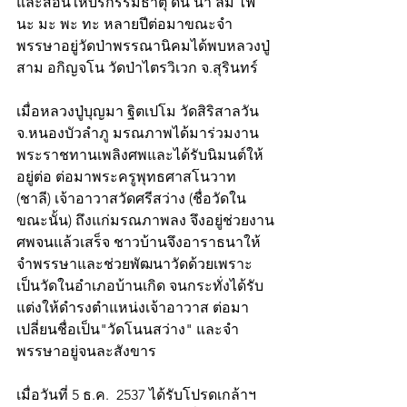
และสอนให้บริกรรมธาตุ ดิน น้ำ ลม ไฟ 
นะ มะ พะ ทะ หลายปีต่อมาขณะจำ
พรรษาอยู่วัดป่าพรรณานิคมได้พบหลวงปู่
สาม อกิญจโน วัดป่าไตรวิเวก จ.สุรินทร์
เมื่อหลวงปู่บุญมา ฐิตเปโม วัดสิริสาลวัน 
จ.หนองบัวลำภู มรณภาพได้มาร่วมงาน
พระราชทานเพลิงศพและได้รับนิมนต์ให้
อยู่ต่อ ต่อมาพระครูพุทธศาสโนวาท 
(ชาลี) เจ้าอาวาสวัดศรีสว่าง (ชื่อวัดใน
ขณะนั้น) ถึงแก่มรณภาพลง จึงอยู่ช่วยงาน
ศพจนแล้วเสร็จ ชาวบ้านจึงอาราธนาให้
จำพรรษาและช่วยพัฒนาวัดด้วยเพราะ
เป็นวัดในอำเภอบ้านเกิด จนกระทั่งได้รับ
แต่งให้ดำรงตำแหน่งเจ้าอาวาส ต่อมา
เปลี่ยนชื่อเป็น"วัดโนนสว่าง" และจำ
พรรษาอยู่จนละสังขาร
เมื่อวันที่ 5 ธ.ค.  2537 ได้รับโปรดเกล้าฯ 