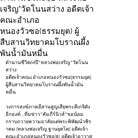
เจริญ"วัดโนนสว่าง อดีตเจ้า
คณะอำเภอ
หนองวัวซอ(ธรรมยุต) ผู้
สืบสานวิทยาคมโบราณผึ้ง
พันน้ำมันหมื่น
ตำนานชีวิต64ปี"หลวงพ่อเจริญ"วัดโนน
สว่าง 
อดีตเจ้าคณะอำเภอหนองวัวซอ(ธรรมยุต)
ผู้สืบสานวิทยาคมโบราณผึ้งพันน้ำมัน
หมื่น
วงการสงฆ์ภาคอีสานสูญเสียพระดีเกจิดัง
อีกองค์...ทีมข่าว"คัมภีร์นิวส์"ขอน้อม
กราบถวายความอาลัยแด่พระพิพัฒน์วชิร
าคม (หลวงพ่อเจริญ ฐานยุตโต) อดีตเจ้า
คณะอำเภอหนองวัวซอ(ธ) อดีตเจ้าอาวาส