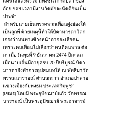
แดนนักเลงหัวไม้ มีทั้งชนไก่กัดปลา ข้อง
อ้อย ฯลฯ เวลามีงานวัดมักจะนัดตีกันเป็น
ประจำ
สำหรับนายเฮ็นพรรคพวกเพื่อนฝูงย่องให้
เป็นลูกพี่ ด้วยเหตุนี้ทำให้บิดามารดาวิตก
เกรงว่าหนทางข้างหน้าอาจจะเสียคน
เพราะคบเพื่อนไม่เลือกว่าคนดีคนพาล ต่อ
มาเมื่อวันพุธที่ 9 ธันวาคม 2474 ปีมะแม
เมื่อนายเฮ็นมีอายุครบ 20 ปีบริบูรณ์ บิดา
มารดาจึงทำการอุปสมบทให้ ณ พัทสีมาวัด
พรรณนารายณ์ ตำบลกะวา อำเภอปาลาย
แขวงเมืองกัมพงธม ประเทศกัมพูชา
(เขมร) โดยมี พระอุปัชฌาย์แก้ว วัดพรรณ
นารายณ์ เป็นพระอุปัชฌาย์ พระอาจารย์
เป็นพระกรรมวาจาจารย์ พระอาจารย์มั่น
เป็นพระอนุสาวนาจารย์ พระอุปัชฌาย์ให้
ฉายว่า “สิริวังโส”