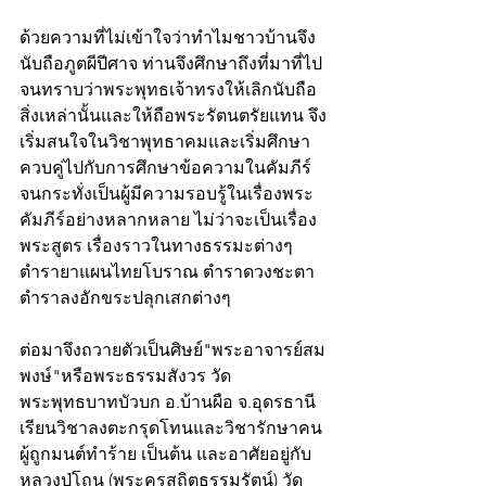
ด้วยความที่ไม่เข้าใจว่าทำไมชาวบ้านจึง
นับถือภูตผีปีศาจ ท่านจึงศึกษาถึงที่มาที่ไป
จนทราบว่าพระพุทธเจ้าทรงให้เลิกนับถือ
สิ่งเหล่านั้นและให้ถือพระรัตนตรัยแทน จึง
เริ่มสนใจในวิชาพุทธาคมและเริ่มศึกษา
ควบคู่ไปกับการศึกษาข้อความในคัมภีร์
จนกระทั่งเป็นผู้มีความรอบรู้ในเรื่องพระ
คัมภีร์อย่างหลากหลาย ไม่ว่าจะเป็นเรื่อง
พระสูตร เรื่องราวในทางธรรมะต่างๆ 
ตำรายาแผนไทยโบราณ ตำราดวงชะตา 
ตำราลงอักขระปลุกเสกต่างๆ 
ต่อมาจึงถวายตัวเป็นศิษย์"พระอาจารย์สม
พงษ์"หรือพระธรรมสังวร วัด
พระพุทธบาทบัวบก อ.บ้านผือ จ.อุดรธานี 
เรียนวิชาลงตะกรุดโทนและวิชารักษาคน
ผู้ถูกมนต์ทำร้าย เป็นต้น และอาศัยอยู่กับ
หลวงปู่โถน (พระครูสถิตธรรมรัตน์) วัด