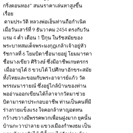
กริ่งดอนทอง” สนนราคาเล่นหาสูงขึ้น
เรื่อย
ตามประวัติ หลวงพ่อเฮ็นท่านถือกำเนิด
เมื่อวันเสาร์ที่ 9 ธันวาคม 2454 ตรงกับวัน
แรม 4 ค่ำ เดือน 1 ปีกุน ในรัชสมัยของ
พระบาทสมเด็จพระมงกุฎเกล้าเจ้าอยู่หัว
รัชกาลที่ 6 โยมบิดาชื่อนายอยู่ โยมมารดา
ชื่อนางเขียว ศิริวงษ์ ซึ่งมีอาชีพเกษตรกร
เมื่ออายุได้ 8 ขวบได้ ไปศึกษาอักขระสมัย
ทั้งไทยและขอมกับพระอาจารย์แก้ว วัด
พรรณนารายณ์ ซึ่งอยู่ไกล้บ้านของท่าน
พออ่านออกเขียนได้ก็ลาจากวัดมาช่วย
บิดามารดาประกอบอาชีพ ท่านเป็นคนที่มี
ร่างกายแข็งแรง ใจคอกล้าหาญอดทน
กว้างขวางมีพรรคพวกเพื่อนฝูงมาก ยุคนั้น
บ้านกะวาปาลาย แขวงเมืองกำพงธม เป็น