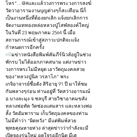
โหร”…@#และแล้ววงการพระวงการสงฆ์
วัดวาอารามงานบุญต่างๆก็สะเทือน นี่ก็
เป็นงานหนึ่งที่ต้องยกเลิก แจ้งยกเลิกการ
จัดงานเททองหล่อหลวงปู่โสฬสองค์ใหญ่ 
ในวันที่ 23 พฤษภาคม 2564 นี้ เมื่อ
สถานการณ์เข้าสู่สภาวะปกติจะแจ้ง
กำหนดการอีกครั้ง
#ท
ีมข่าวหนังสือพิมพ์คัมภีร์นิวส์อยู่ในช่วง
พักรบ ไม่ได้ออกภาคสนาม แต่งานข่าว
วงการพระไม่มีหยุด เอาวัตถุมงคลสวย
ของ"หลวงปู่นิล วรลาโภ" พระ
เกจิอาจารย์ชื่อดัง สิริอายุ 91 ปี มาให้ชม
กันพลางๆก่อน ท่านอยู่ที่ วัดสว่างอารมณ์ 
อ.บางละมุง จ.ชลบุรี สายวิชาอาคมขลัง 
หลวงพ่อทัด วัดช่องแสมสาร และหลวงพ่อ
ลั้ง วัดอัมพาราม เก็บวัตถุมงคลของท่าน
ไม่มีคำว่า “ผิดหวัง” มีแต่พิมพ์สวย 
พุทธคุณหายห่วง ล่าสุดข่าวว่ากำลังจะมี
เปิดจองรุ่นใหม่ อดใจรออีกนิด มีเฮ