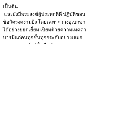
เป็นต้น
และยังมีพระสงฆ์ผู้ประพฤติดี ปฏิบัติชอบ
ข้อวัตรงดงามยิ่ง โดยเฉพาะวางอุเบกขา
ได้อย่างยอดเยี่ยม เปี่ยมด้วยความเมตตา
บารมีแก่คนทุกชั้นทุกกระดับอย่างเสมอ
ภาค พระสงฆ์รูปนั้นคือ “พระครูอรรถธร
รมาทร” หรือ ที่เรียกกันติดปากว่า “หลวง
พ่อเฮ็น แห่งวัดดอนทอง” ตำบลดงตะงาว
อำเภอดอนพุด จังหวัดสระบุรี ปัจจุบันวัตถุ
มงคลของท่านถึงจะสร้างไว้ไม่เก่ามาก แต่
ความนิยมในหมู่นักสะสมก็ไม่ธรรมดา
โดยเฉพาะ “เหรียญรุ่นแรก” และ “พระ
กริ่งดอนทอง” สนนราคาเล่นหาสูงขึ้น
เรื่อย
ตามประวัติ หลวงพ่อเฮ็นท่านถือกำเนิด
เมื่อวันเสาร์ที่ 9 ธันวาคม 2454 ตรงกับวัน