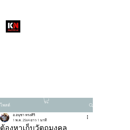
หนังสือพิมพ์คัมภีร์นิวส์
สื่อลึกวงการสงฆ์ เจาะตรงพระเครื่องดัง
tukompee07@gmail.com
0614034151
โพสต์
อ.อนุชา ทรงศิริ
1 พ.ค. 2564
ยาว 1 นาที
ต้องหาเก็บวัตถุมงคล