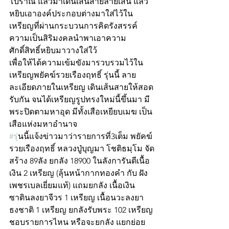
โบราณ แล้วมาเดินเส้นสายลายเส้น แล้ว
หยิบเอาองค์ประกอบต่างมาใส่ไว้ใน
เหรียญที่ผ่านกระบวนการคิดรังสรรค์ 
ความเป็นสิริมงคลนำพาเอาความ
ศักดิ์สิทธิ์หยิบมาวางใส่ใว้
เพื่อให้ได้ความเข้มขังมารวบรวมไว้ใน
เหรียญพยัคฆ์รวยเรืองฤทธิ์ รุ่นนี้ ลาย
ละเอียดภายในเหรียญ เดินเส้นสายให้สอด
รับกัน จนได้เหรียญรูปทรงใหม่นี้ขึ้นมา มี
พระปิดตามหาอุด มีทั้งเสือเหยียบเมฆ เป็น
เสือแห่งมหาอำนาจ 
#ร
ุ่นนี้แจ้งข่าวมาว่ารายการที่3เต็ม พยัคฆ์
รวยเรืองฤทธิ์ หลวงปู่บุญมา โชติธมฺโม จัด
สร้าง 89ลัง ยกลัง 18900 ในลังการันตีเนื้อ
เงิน 2 เหรียญ (ลุ้นหน้ากากทองคำ กับ ฝัง
เพชรเบลเยี่ยมแท้) แถมยกลัง เนื้อเงิน
ซาตินลงยาจีวร 1 เหรียญ เนื้อนวะลงยา
ธงชาติ 1 เหรียญ ยกลังรับพระ 102 เหรียญ
ชอบรายการไหน หรือจะยกลัง แยกย่อย 