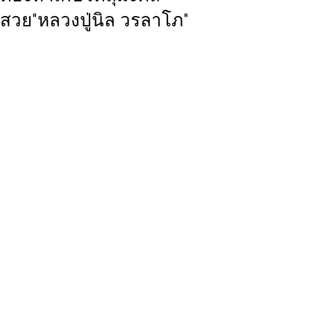
สวย"หลวงปู่นิล วรลาโภ"