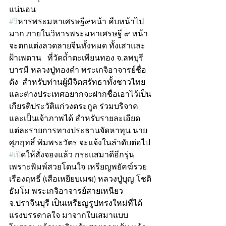
แน่นอน
#ว
ิหารพระมหาเศรษฐี๙หน้า คืบหน้าไป
มาก ภายในวิหารพระมหาเศรษฐี ๙ หน้า
จะตกแต่งลวดลายจีนทั้งหมด ทั้งเสาและ
ฝ้าเพดาน   ที่วัดถ้ำตะเพียนทอง จ.ลพบุรี 
บารมี หลวงปู่ทองดำ พระเกจิอาจารย์ชื่อ
ดัง  สำหรับท่านผู้มีจิตศรัทธาทั้งชาวไทย
และต่างประเทศอยากจะฝากชื่อเอาไว้เป็น
เกียรติประวัติแก่วงตระกูล ร่วมบริจาค
และเป็นเจ้าภาพได้ สำหรับรายละเอียด
แต่ละรายการทางประธานจัดหาทุน นาย
ศุภฤทธิ์ พิมพระวัตร จะแจ้งในลำดับต่อไป
#เป
ิดให้สั่งจองแล้ว กระแสมาดีอีกรุ่น 
เพราะพิมพ์สวยโดนใจ เหรียญพยัคฆ์รวย
เรืองฤทธิ์ (เสือเหยียบเมฆ) หลวงปู่บุญ โชติ
ธัมโม พระเกจิอาจารย์สายเหนียว 
จ.ปราจีนบุรี เป็นเหรียญรูปทรงใหม่ที่ได้
แรงบรรดาลใจ มาจากใบเสมาแบบ