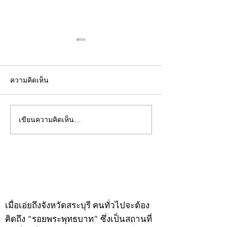
ความคิดเห็น
เขียนความคิดเห็น…
คอลัมน์"จับชีพจรวงการ
คอลัมน์"จับชีพจ
พระ"ประจำพุธที่ 29
พระ"ประจำอังคาร
กรกฎาคม 2569
กรกฎาคม 2569
©2020 by kampeenews. Proudly created with Wix.com
เมื่อเอ่ยถึงจังหวัดสระบุรี คนทั่วไปจะต้อง
คิดถึง “รอยพระพุทธบาท” ซึ่งเป็นสถานที่