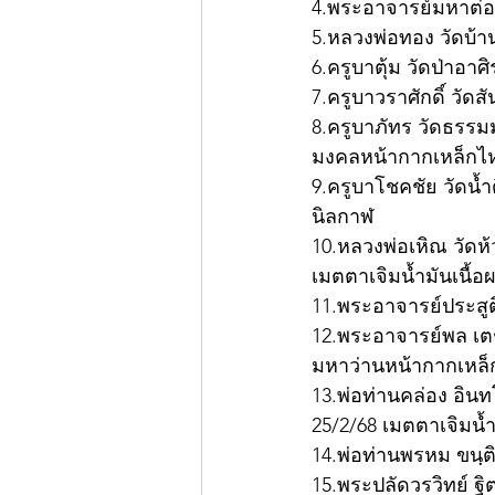
4.พระอาจารย์มหาต่อ
5.หลวงพ่อทอง วัดบ้า
6.ครูบาตุ้ม วัดป่าอา
7.ครูบาวราศักดิ์ วัดส
8.ครูบาภัทร วัดธรรมม
มงคลหน้ากากเหล็กไ
9.ครูบาโชคชัย วัดน้
นิลกาฬ
10.หลวงพ่อเหิณ วัดห
เมตตาเจิมน้ำมันเนื้
11.พระอาจารย์ประสูติ
12.พระอาจารย์พล เตชพ
มหาว่านหน้ากากเหล
13.พ่อท่านคล่อง อิ
25/2/68 เมตตาเจิมน้
14.พ่อท่านพรหม ขนฺต
15.พระปลัดวรวิทย์ ฐิ