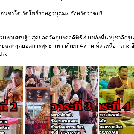
อนุชาโต วัดโพธิ์ราษฎร์บูรณะ จังหวัดราชบุรี
าเศรษฐี” สุดยอดวัตถุมงคลดีพิธีเข้มขลังที่น่าบูชาอีกรุ่น
มืองไทยและสุดยอดการพุทธาเทวาภิเษก 4 ภาค ทั้ง เหนือ กลาง อ
ปวง