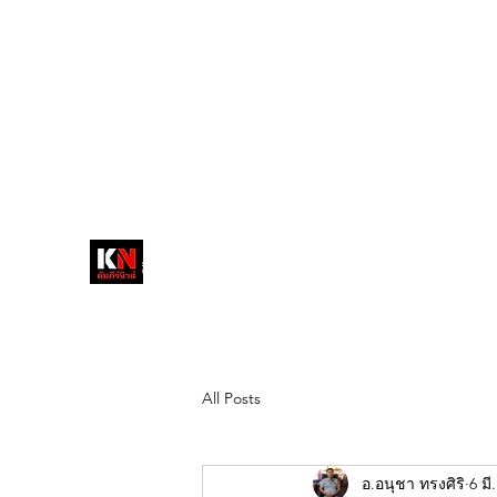
tukompee07@gmail.com
0614034151
หน้าหลัก
พระ
หนังสือพิมพ์คัมภีร์นิ
วส์
สื่อลึกวงการสงฆ์ เจาะตรงพระเครื่อง
ดัง
All Posts
อ.อนุชา ทรงศิริ
6 มี