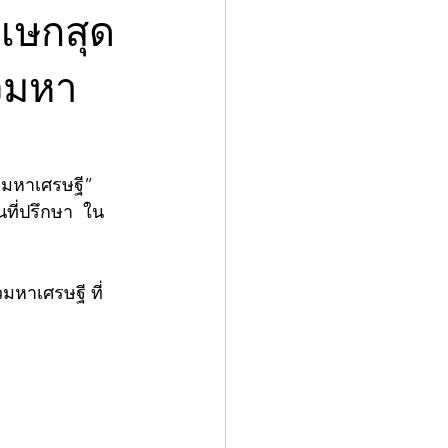
ิเษกสุด
วมหา
วมหาเศรษฐี”
นที่ปรึกษา  ใน
หาเศรษฐี ที่