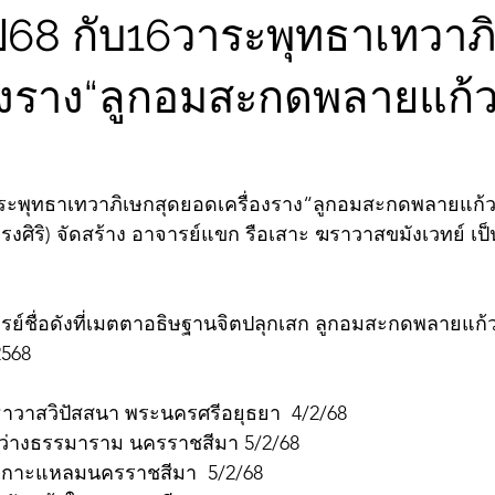
งปี68 กับ16วาระพุทธาเทวาภ
องราง“ลูกอมสะกดพลายแก้
6วาระพุทธาเทวาภิเษกสุดยอดเครื่องราง“ลูกอมสะกดพลายแก้
 ทรงศิริ) จัดสร้าง อาจารย์แขก รือเสาะ ฆราวาสขมังเวทย์ เป็
์ชื่อดังที่เมตตาอธิษฐานจิตปลุกเสก ลูกอมสะกดพลายแก้วม
2568
ทธาวาสวิปัสสนา พระนครศรีอยุธยา  4/2/68
สว่างธรรมาราม นครราชสีมา 5/2/68
่าเกาะแหลมนครราชสีมา  5/2/68