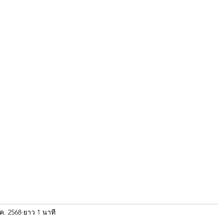
ขุนแผน khun paen
พระเก่าใหม่ยอดนิยม
ร้านพระเอกคัมภีร์
พระกริ
.ค. 2568
ยาว 1 นาที