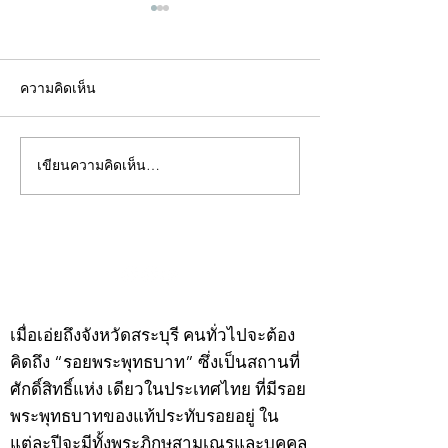
ความคิดเห็น
เขียนความคิดเห็น…
คอลัมน์"จับชีพจรวงการ
คอลัมน์"จับชีพจ
พระ"ประจำพุธที่ 29
พระ"ประจำอังคาร
กรกฎาคม 2569
กรกฎาคม 2569
©2020 by kampeenews. Proudly created with Wix.com
เมื่อเอ่ยถึงจังหวัดสระบุรี คนทั่วไปจะต้อง
คิดถึง “รอยพระพุทธบาท” ซึ่งเป็นสถานที่
ศักดิ์สิทธิ์แห่ง เดียวในประเทศไทย ที่มีรอย
พระพุทธบาทของแท้ประทับรอยอยู่ ใน
แต่ละปีจะมีทั้งพระภิกษุสามเณรและบุคคล