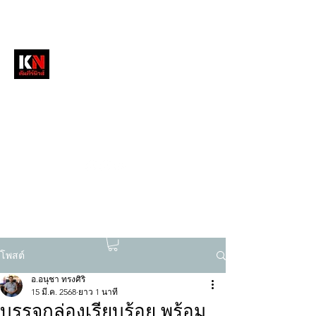
หนังสือพิมพ์คัมภีร์นิวส์
สื่อลึกวงการสงฆ์ เจาะตรงพระเครื่องดัง
tukompee07@gmail.com
0614034151
โพสต์
อ.อนุชา ทรงศิริ
15 มี.ค. 2568
ยาว 1 นาที
บรรจุกล่องเรียบร้อย พร้อม