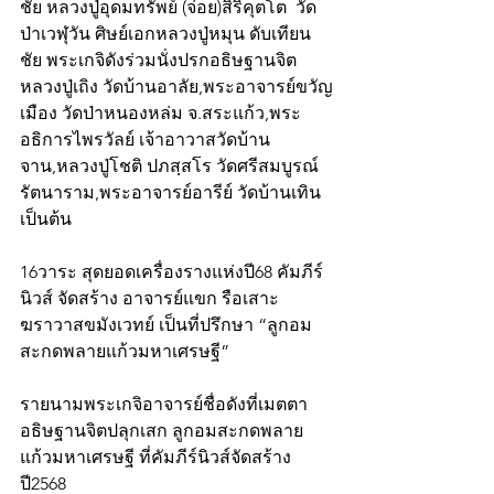
ชัย หลวงปู่อุดมทรัพย์ (จ่อย)สิริคุตโต  วัด
ป่าเวฬุวัน ศิษย์เอกหลวงปู่หมุน ดับเทียน
ชัย พระเกจิดังร่วมนั่งปรกอธิษฐานจิต   
หลวงปู่เถิง วัดบ้านอาลัย,พระอาจารย์ขวัญ
เมือง วัดป่าหนองหล่ม จ.สระแก้ว,พระ
อธิการไพรวัลย์ เจ้าอาวาสวัดบ้าน
จาน,หลวงปู่โชติ ปภสฺสโร วัดศรีสมบูรณ์
รัตนาราม,พระอาจารย์อารีย์ วัดบ้านเทิน 
เป็นต้น
16วาระ สุดยอดเครื่องรางแห่งปี68 คัมภีร์
นิวส์ จัดสร้าง อาจารย์แขก รือเสาะ 
ฆราวาสขมังเวทย์ เป็นที่ปรึกษา “ลูกอม
สะกดพลายแก้วมหาเศรษฐี” 
รายนามพระเกจิอาจารย์ชื่อดังที่เมตตา
อธิษฐานจิตปลุกเสก ลูกอมสะกดพลาย
แก้วมหาเศรษฐี ที่คัมภีร์นิวส์จัดสร้าง 
ปี2568 