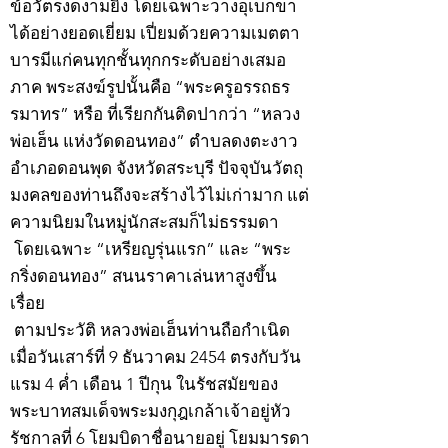
ข้อวัตรงดงามยิ่ง โดยเฉพาะวางอุเบกขา
ได้อย่างยอดเยี่ยม เปี่ยมด้วยความเมตตา
บารมีแก่คนทุกชั้นทุกกระดับอย่างเสมอ
ภาค พระสงฆ์รูปนั้นคือ “พระครูอรรถธร
รมาทร” หรือ ที่เรียกกันติดปากว่า “หลวง
พ่อเฮ็น แห่งวัดดอนทอง” ตำบลดงตะงาว
อำเภอดอนพุด จังหวัดสระบุรี ปัจจุบันวัตถุ
มงคลของท่านถึงจะสร้างไว้ไม่เก่ามาก แต่
ความนิยมในหมู่นักสะสมก็ไม่ธรรมดา
โดยเฉพาะ “เหรียญรุ่นแรก” และ “พระ
กริ่งดอนทอง” สนนราคาเล่นหาสูงขึ้น
เรื่อย
ตามประวัติ หลวงพ่อเฮ็นท่านถือกำเนิด
เมื่อวันเสาร์ที่ 9 ธันวาคม 2454 ตรงกับวัน
แรม 4 ค่ำ เดือน 1 ปีกุน ในรัชสมัยของ
พระบาทสมเด็จพระมงกุฎเกล้าเจ้าอยู่หัว
รัชกาลที่ 6 โยมบิดาชื่อนายอยู่ โยมมารดา