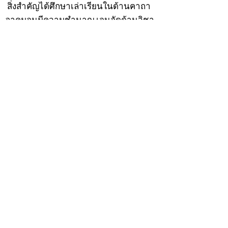
สิ่งสำคัญได้ศึกษาเล่าเรียนในด้านคาถา
อาคมจนมีความชำนาญ เจนจัดด้านวิชา
แขนงต่างๆ ซึ่งได้รับการถ่ายทอดมาจาก
หลวงพ่อแก้ว วัดพรรณนารายณ์ ซึ่งเป็น
พระอุปัชฌาย์แล้ว ท่านจึงได้ตัดสินใจออก
ธุดงค์รอนแรมมาตามป่าและภูเขาเพื่อ
แสวงหาที่สงบวิเวกบำเพ็ญสมณธรรม และ
ปฏิบัติสมถวิปัสสนากัมมัฏฐาน
ต่อมาได้อยู่จำพรรษาที่ “วัดดอนทอง”
เมื่อปี 2479 ระหว่างจำพรรษาอยู่ที่นั่นได้
เป็นที่ศรัทธาของชาวบ้านดอนทองมาก
ด้วยมีศีลาจารวัตรงดงาม ครั้นเมื่อ หลวง
พ่อแพ เจ้าอาวาสวัดดอนทอง มรณภาพลง
ชาวบ้านได้นิมนต์หลวงพ่อเฮ็น ดำรง
ตำแหน่งเจ้าอาวาสสืบต่อมา ปี 2535 ได้
รับพระราชทานเลื่อนสมณศักดิ์เป็นพระครู
สัญญาบัตรที่ “พระครูอรรถธรรมทร”