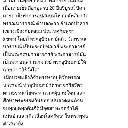
มาเมื่อวันพุธที่ 9 ธันวาคม 2474 ปีมะแม
เมื่อนายเฮ็นมีอายุครบ 20 ปีบริบูรณ์ บิดา
มารดาจึงทำการอุปสมบทให้ ณ พัทสีมาวัด
พรรณนารายณ์ ตำบลกะวา อำเภอปาลาย
แขวงเมืองกัมพงธม ประเทศกัมพูชา
(เขมร) โดยมี พระอุปัชฌาย์แก้ว วัดพรรณ
นารายณ์ เป็นพระอุปัชฌาย์ พระอาจารย์
เป็นพระกรรมวาจาจารย์ พระอาจารย์มั่น
เป็นพระอนุสาวนาจารย์ พระอุปัชฌาย์ให้
ฉายว่า “สิริวังโส”
เมื่อบวชแล้วก็จำพรรษาอยู่ที่วัดพรรณ
นารายณ์ ทำอุปัชฌาย์วัตรอาจาริยวัตร
ตามธรรมเนียมพระนวกะผู้บวชใหม่ และ
ศึกษาพระธรรมวินัยท่องบ่นสวดมนต์จน
จบทุกยุคทุกคัมภีร์ มีอุตสาหะจดจำได้
แม่นยำและเกิดเลื่อมใสศรัทธาในพระพุทธ
ศาสนายิ่ง