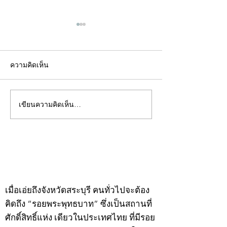
ความคิดเห็น
เขียนความคิดเห็น…
คอลัมน์"จับชีพจรวงการ
คอลัมน์"จับชีพจ
พระ"ประจำพุธที่ 29
พระ"ประจำอังคาร
กรกฎาคม 2569
กรกฎาคม 2569
©2020 by kampeenews. Proudly created with Wix.com
เมื่อเอ่ยถึงจังหวัดสระบุรี คนทั่วไปจะต้อง
คิดถึง “รอยพระพุทธบาท” ซึ่งเป็นสถานที่
ศักดิ์สิทธิ์แห่ง เดียวในประเทศไทย ที่มีรอย