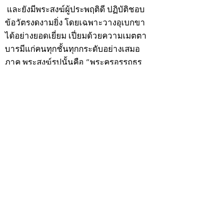
และยังมีพระสงฆ์ผู้ประพฤติดี ปฏิบัติชอบ
ข้อวัตรงดงามยิ่ง โดยเฉพาะวางอุเบกขา
ได้อย่างยอดเยี่ยม เปี่ยมด้วยความเมตตา
บารมีแก่คนทุกชั้นทุกกระดับอย่างเสมอ
ภาค พระสงฆ์รูปนั้นคือ “พระครูอรรถธร
รมาทร” หรือ ที่เรียกกันติดปากว่า “หลวง
พ่อเฮ็น แห่งวัดดอนทอง” ตำบลดงตะงาว
อำเภอดอนพุด จังหวัดสระบุรี ปัจจุบันวัตถุ
มงคลของท่านถึงจะสร้างไว้ไม่เก่ามาก แต่
ความนิยมในหมู่นักสะสมก็ไม่ธรรมดา
โดยเฉพาะ “เหรียญรุ่นแรก” และ “พระ
กริ่งดอนทอง” สนนราคาเล่นหาสูงขึ้น
เรื่อย
ตามประวัติ หลวงพ่อเฮ็นท่านถือกำเนิด
เมื่อวันเสาร์ที่ 9 ธันวาคม 2454 ตรงกับวัน
แรม 4 ค่ำ เดือน 1 ปีกุน ในรัชสมัยของ