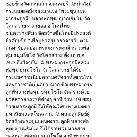
ซอยข้างวัดสวนแก้ว จ.นนทบุรี...@ กำลังมี
กระแสยอดสั่งจองมาแรง “พระขุนแผน
ผงกระดูกผี” หลวงพ่อพุฒ ญาณธัมโม วัด
โคกสวาย ต.สายออ อ.โนนไทย 
จ.นครราชสีมา จัดสร้างขึ้นโดยมีประสงค์
สำคัญ คือ “เพื่อบูชาครูบาอาจารย์” ตาม
ต้นตำรับสุดยอดพระผงกระดูกผี หลวงพ่อ
พุ่ม ธมฺมโชโต วัดโคกสวาย ตั้งแต่ พ.ศ. 
2473 ถึงปัจจุบัน...@ พระผงกระดูกผีหลวง
พ่อพุ่ม ธมฺมโชโต วัดโคกสวาย ได้รับ
กระแสความนิยมความศรัทธาทั้งชาวไทย
และต่างชาติเป็นอย่างมาก ด้วยพระผงกระ
ดูกที่หลวงพ่อพุ่ม ธมฺมโชโต จัดสร้างด้วย
มวลสารอาถรรพ์ต่างๆ อาทิ ว่าน 108 ผสม
ด้วยผงกระดูกผี จึงให้คุณวิเศษทางเมตตา
มหานิยมและโชคลาภ...@ คณะลูกศิษย์ผู้
จัดสร้างพระขุนแผนผงกระดูกผี หลวงพ่อ
พุฒ ญาณธัมโม จึงได้รวบรวมมวลสาร
ของหลวงพ่อพุ่ม ธมฺมโชโต อาทิ พระผงก