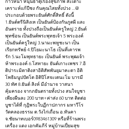
ก้าวหน้า หนุนธาตุเรื่องสุขภาพ สะเดาะ
เคราะห์แก้ปีชง กันคุณไสยทั้งปวง ...@ 
ประกอบด้วยพระยันต์ศักดิ์สิทธิ์ ดังนี้ 
1.ยันต์ตรีนิสิงเห เป็นยันต์ป้องกันภูตผี และ
อันตราย ทั้งปวงถือเป็นยันต์ครูใหญ่ 2.ยันต์
พุทซ้อน เป็นยันต์พระพุทธเจ้า 5 พระองค์ 
เป็นยันต์ครูใหญ่ 3.นามะพหูชะนา เป็น
เรียกทรัพย์ 4.ปิโยมะนาโธ เป็นที่เคารพ
รัก 5.นะโมพุทธายะ เป็นยันต์ พระพุฒเจ้า
ห้าพระองค์ 6.โสทายะ ยันต์เกาะเพชร 7.อิ
ติปาระมิตาติงสาอิติสัพพันยุมาคะตา อิติ
โพธิมนูปปัตโต อิติปิโสจะเตนะโม บารมี 
30 ทัศ 8.ยันต์ สิงห์ มีอำนาจ วาสนา 
คุ้มครอง จากภยันตรายทั้งปวง สนใจบูชา
เพียงผืนละ 200 บาท+ค่าส่ง 60 บาท ติดต่อ
บูชาได้ที่ กุฎิพระใบฏีกาปภากร มหาวีโร 
วัดคลองธรรม ต.วังไก่เถื่อน อ.หันคา 
จ.ชัยนาทเบอร์0983461309 หรือที่ร้านพระ
เครื่อง แดง เอกคัมภีร์ หมู่บ้านเปี่ยมสุข 