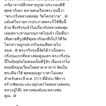
เกจิอาจารย์อีกหลายรูปมาประกอบพิธี
พุทธาภิเษก หลายคนเรียกพระรุ่นนี้ว่า 
“พระกริ่งหลวงพ่อพุ่ม วัดโคกสวาย”...@ 
แม้แต่ในรายการประกวดพระก็ใช้ชื่อนี้
ด้วย ซึ่งจริงๆแล้วไม่เกี่ยวกับหลวงพ่อพุ่ม
เลยเพราะท่านมรณภาพไปแล้ว เป็นที่น่า
เสียดายที่รูปพิธีพุทธาภิเษกที่เก็บไว้ที่วัด
โคกสวายถูกปลวกกินจนเสียหายไป
หมด...@ พระกริ่งรุ่นนี้จัดได้ว่าเป็นพระ
กริ่งรุ่นแรกที่หลวงพ่อคูณเสก พระกริ่งรุ่น
นี้ในปัจจุบันไม่ค่อยเป็นที่รู้จัก เนื่องจากไม่
ค่อยมีหมุนเวียนในตลาด หายาก จัดเป็น
พระดีน่าใช้ พุทธคุณสูง ราคาไม่แพง
สำหรับพระปี พ.ศ. 2515 ที่มีประวัติการ
สร้างชัดเจน และปลุกเสกโดยหลวงพ่อทบ 
หลวงปู่โต๊ะ หลวงพ่อเต๋และหลวงพ่อ
คูณ...@