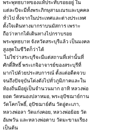
พระพุทธบาทของแท้ประทับรอยอยู่ ใน
แต่ละปีจะมีทั้งพระภิกษุสามเณรและบุคคล
ทั่วไป ทั้งจากในประเทศและต่างประเทศ
ตั้งใจเดินทางมากราบนมัสการ เพราะ
ถือว่าหากได้เดินทางไปกราบรอย
พระพุทธบาท จังหวัดสระบุรีแล้ว เป็นมงคล
สูงสุดในชีวิตก็ว่าได้
ไม่ใช่ว่าสระบุรีจะมีแต่สถานที่เท่านั้นที่
ศักดิ์สิทธิ์ พระเกจิอาจารย์ของสระบุรีที่
มากไปด้วยประสบการณ์ ตั้งแต่อดีตจวบ
จนถึงปัจจุบันโด่งดังไปทั่วภูมิภาคและใน
ท้องถิ่นมีอยู่เป็นจำนวนมาก อาทิ หลวงพ่อ
ยอด วัดหนองปลาหมอ, พระอุปัชฌาย์กาน
วัดโคกโพธิ์, อุปัชฌาย์ตัน วัดอู่ตะเภา,
หลวงพ่อลา วัดแก่งคอย, หลวงพ่อย้อย วัด
อัมพวัน และหลวงพ่อตาบ วัดมะขามเรียง
เป็นต้น