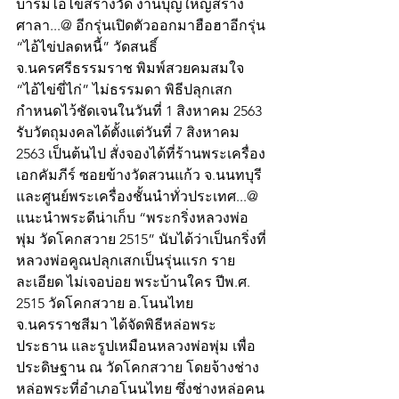
บารมีไอ้ไข่สร้างวัด งานบุญใหญ่สร้าง
ศาลา...@ อีกรุ่นเปิดตัวออกมาฮือฮาอีกรุ่น 
“ไอ้ไข่ปลดหนี้” วัดสนธิ์ 
จ.นครศรีธรรมราช พิมพ์สวยคมสมใจ 
“ไอ้ไข่ขี่ไก่” ไม่ธรรมดา พิธีปลุกเสก
กำหนดไว้ชัดเจนในวันที่ 1 สิงหาคม 2563 
รับวัตถุมงคลได้ตั้งแต่วันที่ 7 สิงหาคม 
2563 เป็นต้นไป สั่งจองได้ที่ร้านพระเครื่อง
เอกคัมภีร์ ซอยข้างวัดสวนแก้ว จ.นนทบุรี 
และศูนย์พระเครื่องชั้นนำทั่วประเทศ...@ 
แนะนำพระดีน่าเก็บ “พระกริ่งหลวงพ่อ
พุ่ม วัดโคกสวาย 2515” นับได้ว่าเป็นกริ่งที่
หลวงพ่อคูณปลุกเสกเป็นรุ่นแรก ราย
ละเอียด ไม่เจอบ่อย พระบ้านใคร ปีพ.ศ. 
2515 วัดโคกสวาย อ.โนนไทย 
จ.นครราชสีมา ได้จัดพิธีหล่อพระ
ประธาน และรูปเหมือนหลวงพ่อพุ่ม เพื่อ
ประดิษฐาน ณ วัดโคกสวาย โดยจ้างช่าง
หล่อพระที่อำเภอโนนไทย ซึ่งช่างหล่อคน