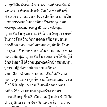
ระดูกผีพิมพ์พระเจ้า ๕ พระองค์ พระพิมพ์
นพเคราะห์พระประจำวันเกิด พระพิมพ์
พระแก้ว ว่านมงคล 108 เป็นต้น นำมาเป็น
มวลสารหลักในการจัดสร้างวัตถุมงคล
พระขุนแผนผงกระดูกผี หลวงพ่อพุฒ 
ญานธัมโม รุ่นแรก...@ โดยมีวัตถุประสงค์
ในการจัดสร้างวัตถุมงคล เพื่อสนับสนุน
การศึกษาพระสงฆ์-สามเณร, จัดตั้งเป็นก
องทุนค่ารักษาพยาบาลในยามอาพาธของ
หลวงพ่อพุฒ ญานธัมโม และแจกให้กับผู้มี
จิตศรัทธาที่ได้ร่วมบุญทอดผ้าป่าสมทบทุน
บูรณะปฏิสังขรณ์เสนาสนะวัดดง
มะเกลือ...@ ทยอยออกมาเปิดให้สั่งจอง
หลายรุ่น แต่ละรุ่นมีความโดดเด่นอย่างรุ่น
นี้ “ไอ้ไข่กฐิน 63 รุ่นเงินเหลือกอง ทอง
เหลือใช้” ร่วมสมทบทุนสร้าง ศาลา
การเปรียญ ที่ระลึกในงานกฐินประจำปี วัด
ประดู่นันธาราม จังหวัดนครศรีธรรมราช 