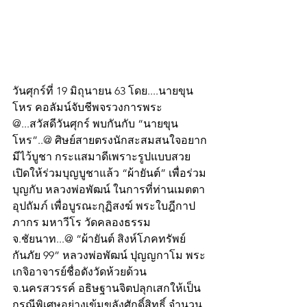
วันศุกร์ที่ 19 มิถุนายน 63 โดย....นายขุน
โหร คอลัมน์จับชีพจรวงการพระ 
@...สวัสดีวันศุกร์ พบกันกับ “นายขุน
โหร”..@ ศิษย์สายตรงนักสะสมสนใจอยาก
มีไว้บูชา กระแสมาดีเพราะรูปแบบสวย 
เปิดให้ร่วมบุญบูชาแล้ว “ผ้ายันต์” เพื่อร่วม
บุญกับ หลวงพ่อพัฒน์ ในการที่ท่านเมตตา
อุปถัมภ์ เพื่อบูรณะกุฏิสงฆ์ พระใบฎีกาป
ภากร มหาวีโร วัดคลองธรรม 
จ.ชัยนาท...@ “ผ้ายันต์ สิงห์โภคทรัพย์
กันภัย 99” หลวงพ่อพัฒน์ ปุญญกาโม พระ
เกจิอาจารย์ชื่อดังวัดห้วยด้วน 
จ.นครสวรรค์ อธิษฐานจิตปลุกเสกให้เป็น
กรณีพิเศษอย่างเข้มขลังศักดิ์สิทธิ์ จำนวน