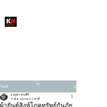
หนังสือพิมพ์คัมภีร์นิวส์
สื่อลึกวงการสงฆ์ เจาะตรงพระเครื่องดัง
tukompee07@gmail.com
0614034151
โพสต์
อ.อนุชา ทรงศิริ
19 มิ.ย. 2563
ยาว 2 นาที
ผ้ายันต์สิงห์โภคทรัพย์กันภัย