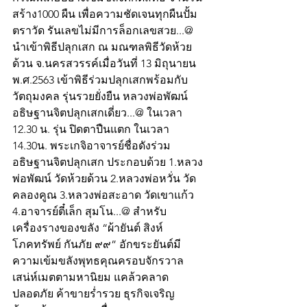
สร้าง1000 ผืน เพื่อความชัดเจนทุกผืนปั้ม
ตราวัด รันเลขไม่มีการล็อกเลขสวย...@ 
นำเข้าพิธีปลุกเสก ณ มณฑลพิธีวัดห้วย
ด้วน จ.นครสวรรค์เมื่อวันที่ 13 มิถุนายน 
พ.ศ.2563 เข้าพิธีร่วมปลุกเสกพร้อมกับ
วัตถุมงคล รุ่นรวยยั่งยืน หลวงพ่อพัฒน์ 
อธิษฐานจิตปลุกเสกเดี่ยว...@ ในเวลา 
12.30 น. รุ่น ปิดตาปืนแตก ในเวลา 
14.30น. พระเกจิอาจารย์ชื่อดังร่วม
อธิษฐานจิตปลุกเสก ประกอบด้วย 1.หลวง
พ่อพัฒน์ วัดห้วยด้วน 2.หลวงพ่อหวั่น วัด
คลองคูณ 3.หลวงพ่อสะอาด วัดเขาแก้ว 
4.อาจารย์ตี๋เล็ก สุมโน...@ สำหรับ
เครื่องรางของขลัง “ผ้ายันต์ สิงห์
โภคทรัพย์ กันภัย ๙๙” อักขระยันต์มี
ความเข้มขลังพุทธคุณครอบจักรวาล 
เสน่ห์เมตตามหานิยม แคล้วคลาด
ปลอดภัย ค้าขายร่ำรวย ธุรกิจเจริญ