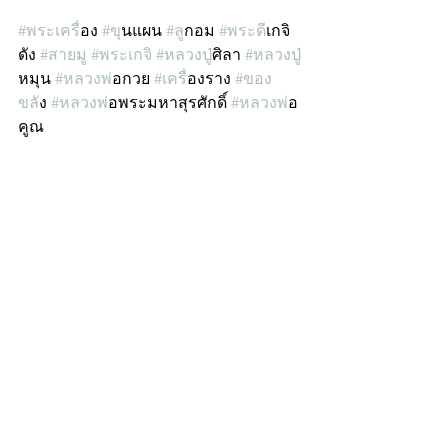
#พระเคร
ื่อง 
#ข
ุนแผน 
#ล
ูกอม 
#พระด
ีเกจิ
ดัง 
#สายม
ู 
#พระเกจ
ิ 
#หลวงป
ู่ศิลา 
#หลวงป
หมุน 
#หลวงพ
่อกวย 
#เคร
ื่องราง 
#ของ
ขล
ัง 
#หลวงพ
่อพระมหาสุรศักดิ์ 
#หลวงพ
่อ
คูณ