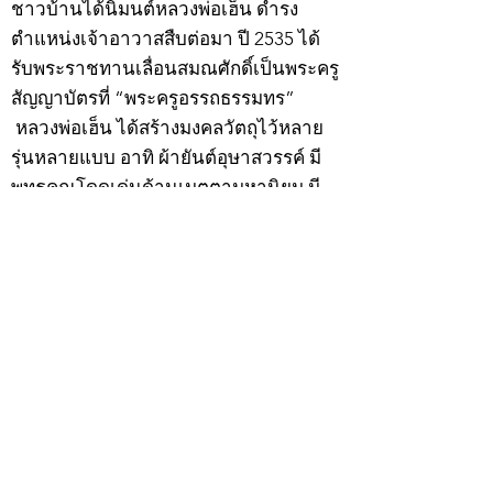
ชาวบ้านได้นิมนต์หลวงพ่อเฮ็น ดำรง
ตำแหน่งเจ้าอาวาสสืบต่อมา ปี 2535 ได้
รับพระราชทานเลื่อนสมณศักดิ์เป็นพระครู
สัญญาบัตรที่ “พระครูอรรถธรรมทร”
หลวงพ่อเฮ็น ได้สร้างมงคลวัตถุไว้หลาย
รุ่นหลายแบบ อาทิ ผ้ายันต์อุษาสวรรค์ มี
พุทธคุณโดดเด่นด้านเมตตามหานิยม มี
ความเชื่อว่า เมื่อต้องการใช้ก่อนออกจาก
บ้าน ให้นำผ้ายันต์อุษาสวรรค์ เช็ดหน้า
จากซ้ายไปขวาสามครั้ง ว่ากันว่าจะมี
เสน่ห์ไปตลอดทั้งวัน
หลวงพ่อเฮ็นมรณภาพเมื่อวันที่ 24
กุมภาพันธ์ 2543 สิริอายุได้ 89 ปี
สำหรับวัตถุมงคล “ผ้ายันต์อุษาสวรรค์”
นั้น เซียนพระเครื่องต่างเสาะแสวงหา
สะสมกันเป็นอย่างมาก นอกจากนี้เหรียญ
รุ่นแรก “เหรียญเสมาหลวงพ่อเฮ็นรุ่นแรก