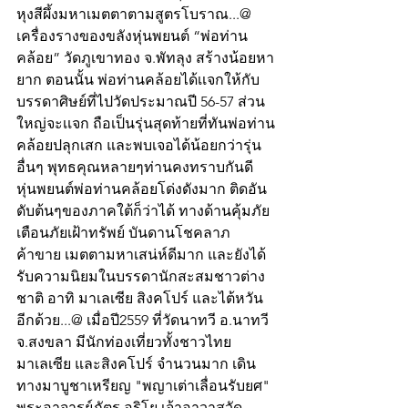
หุงสีผึ้งมหาเมตตาตามสูตรโบราณ...@ 
เครื่องรางของขลังหุ่นพยนต์ “พ่อท่าน
คล้อย” วัดภูเขาทอง จ.พัทลุง สร้างน้อยหา
ยาก ตอนนั้น พ่อท่านคล้อยได้เเจกให้กับ
บรรดาศิษย์ที่ไปวัดประมาณปี 56-57 ส่วน
ใหญ่จะเเจก ถือเป็นรุ่นสุดท้ายที่ทันพ่อท่าน
คล้อยปลุกเสก และพบเจอได้น้อยกว่ารุ่น
อื่นๆ พุทธคุณหลายๆท่านคงทราบกันดี 
หุ่นพยนต์พ่อท่านคล้อยโด่งดังมาก ติดอัน
ดับต้นๆของภาคใต้ก็ว่าได้ ทางด้านคุ้มภัย 
เตือนภัยเฝ้าทรัพย์ บันดานโชคลาภ
ค้าขาย เมตตามหาเสน่ห์ดีมาก และยังได้
รับความนิยมในบรรดานักสะสมชาวต่าง
ชาติ อาทิ มาเลเซีย สิงคโปร์ และไต้หวัน 
อีกด้วย...@ เมื่อปี2559 ที่วัดนาทวี อ.นาทวี 
จ.สงขลา มีนักท่องเที่ยวทั้งชาวไทย 
มาเลเซีย และสิงคโปร์ จำนวนมาก เดิน
ทางมาบูชาเหรียญ "พญาเต่าเลื่อนรับยศ" 
พระอาจารย์ภัตร อริโย เจ้าอาวาสวัด