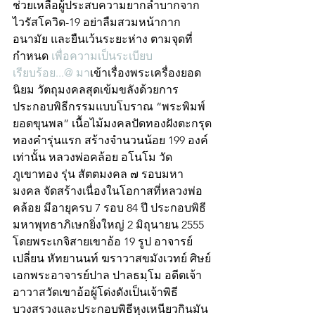
ช่วยเหลือผู้ประสบความยากลำบากจาก 
ไวรัสโควิด-19 อย่าลืมสวมหน้ากาก
อนามัย และยืนเว้นระยะห่าง ตามจุดที่
กำหนด 
เพื่อความเป็นระเบียบ
เรียบร้อย...@ มา
เข้าเรื่องพระเครื่องยอด
นิยม วัตถุมงคลสุดเข้มขลังด้วยการ
ประกอบพิธีกรรมแบบโบราณ “พระพิมพ์
ยอดขุนพล” เนื้อไม้มงคลปัดทองฝังตะกรุด
ทองคำรุ่นแรก สร้างจำนวนน้อย 199 องค์
เท่านั้น หลวงพ่อคล้อย อโนโม วัด
ภูเขาทอง รุ่น สัตตมงคล ๗ รอบมหา
มงคล จัดสร้างเนื่องในโอกาสที่หลวงพ่อ
คล้อย มีอายุครบ 7 รอบ 84 ปี ประกอบพิธี
มหาพุทธาภิเษกยิ่งใหญ่ 2 มิถุนายน 2555 
โดยพระเกจิสายเขาอ้อ 19 รูป อาจารย์
เปลี่ยน หัทยานนท์ ฆราวาสขมังเวทย์ ศิษย์
เอกพระอาจารย์ปาล ปาลธมฺโม อดีตเจ้า
อาวาสวัดเขาอ้อผู้โด่งดังเป็นเจ้าพิธี
บวงสรวงและประกอบพิธีหุงเหนียวกินมัน 