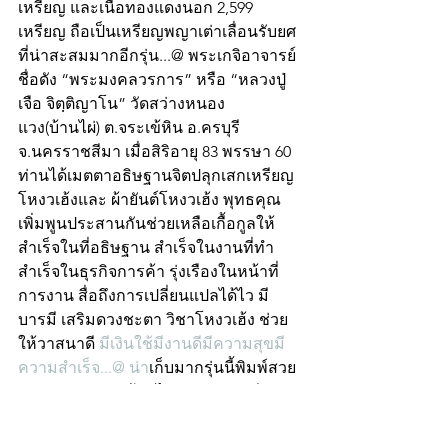
เหรียญ และเนื้อทองแดงนอก 2,599 
เหรียญ ถือเป็นเหรียญพญาเต่าเลื่อนรับยศ 
ที่น่าสะสมมากอีกรุ่น...@ พระเกจิอาจารย์
ชื่อดัง “พระมงคลวรการ” หรือ “หลวงปู่
เจือ จิตฺติญาโน” วัดสว่างหนอง
แวง(บ้านไผ่) ต.จระเข้หิน อ.ครบุรี 
จ.นครราชสีมา เมื่อสิริอายุ 83 พรรษา 60 
ท่านได้เมตตาอธิษฐานจิตปลุกเสกเหรียญ
โหงวเฮ้งและ ผ้ายันต์โหงวเฮ้ง พุทธคุณ
เพิ่มพูนประสานกันช่วยเหลือเกื้อกูลให้
สำเร็จในที่อธิษฐาน สำเร็จในงานที่ทำ 
สำเร็จในธุรกิจการค้า รุ่งเรืองในหน้าที่
การงาน สื่อถึงการเปลี่ยนแปลได้ไว มี
บารมี เสริมดวงชะตา วิชาโหงวเฮ้ง ช่วย
ให้วาสนาดี 
มีเงินใช้มีงานดีมีความสุขมี
ความสำเร็จ...@ น่า
เก็บมากรุ่นนี้พิมพ์สวย 
หลวงพ่อคูณ วัดบ้านไร่ จ.นครราชสีมา 
พระผงรูปเหมือนรุ่นเลื่อนสมณศักดิ์ 2 เทพ 
พระเทพวิทยาคม(คูณ) และ พระเทพสีมาภ