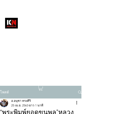
หนังสือพิมพ์คัมภีร์นิวส์
สื่อลึกวงการสงฆ์ เจาะตรงพระเครื่องดัง
tukompee07@gmail.com
0614034151
โพสต์
อ.อนุชา ทรงศิริ
25 เม.ย. 2563
ยาว 1 นาที
“พระพิมพ์ยอดขุนพล”หลวง