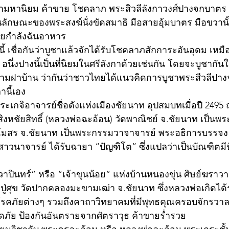
ามหานิยม ค้าขาย โชคลาภ พระสิวลีลังกาวงศ์ปางจกบาตร เป
ในลักษณะของพระสงฆ์นั่งขัดสมาธิ มือสายอุ้มบาตร มือขวาน
ายกำลังฉันอาหาร 
 อนึ่งปางนี้เป็นที่นิยมในศรีลังกาด้วยเช่นกัน โดยจะบูชากัน
ามฝาบ้าน ว่ากันว่าชาวไทยได้แนวคิดการบูชาพระสีวลีป
นี้เอง
ระเกจิอาจารย์ชื่อดังแห่งเมืองชัยนาท อุปสมบทเมื่อปี 2495
ิงหชัยสิทธิ์ (หลวงพ่อฉะอ้อน) วัดพาณิชย์ จ.ชัยนาท เป็นพร
โมสร จ.ชัยนาท เป็นพระกรรมวาจาจารย์ พระอธิการบรรจง 
สาวนาจารย์ ได้รับฉายา “ปัญฑิโต” ซึ่งแปลว่าเป็นบัณฑิต
ุนวาปินทร์” หรือ “เจ้าขุนน้อย” แห่งบ้านหนองขุ่น ศิษย์ฆรา
วงปู่ศุข วัดปากคลองมะขามเฒ่า จ.ชัยนาท ซึ่งหลวงพ่อเกิดได้
โรคภัยต่างๆ รวมถึงคาถาวิทยาคมที่มีพุทธคุณครอบจักรวาล
ภัย ป้องกันอันตรายจากศัตราวุธ ค้าขายร่ำรวย