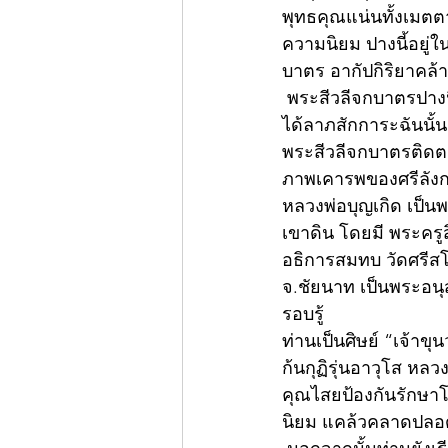
พุทธคุณแน่นทั้งเมตต
ความนิยม ปางนี้อยู่
บาตร อากัปกิริยาคล้
 พระสีวลีจกบาตรปางนี้ เชื่อกันว่าบูชาแล้วจักได้รับโชคลาภสักการะอันอุดม เหมือนกับที่พระสีวลี
ได้ลาภสักการะฉันนั้น
พระสีวลีจกบาตรติดต
ภาพเคารพของศรีลังกา
หลวงพ่อบุญเกิด เป็นพ
เขาดิน โดยมี พระครูส
อธิการสมทบ วัดศรีส
จ.ชัยนาท เป็นพระอนุ
รอบรู้
ท่านเป็นศิษย์ “เจ้าข
ก้นกุฏิรุ่นอาวุโส หล
คุณไสยป้องกันรักษา
นิยม แคล้วคลาดปลอด