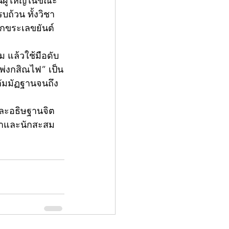
บถ้วน ทั้งวิชา
ักขระเลขยันต์ 
เพ่งกสิณไฟ” เป็น
ัมมัฏฐานจนถึง
กหาและนักสะสม