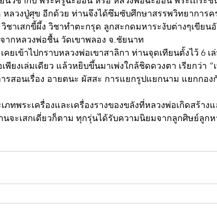
้ชิด หลวงปู่ศุข อีกด้วย ท่านจึงได้ซึมซับศึกษาสรรพวิทยาการคร
ชาเสกขี้ผึ้ง วิชาทำตะกรุด ลูกสะกดมหาระงับต่างๆเขียนอ
จากหลวงพ่อชื้น วัดเขาพลอง จ.ชัยนาท
อเพียงเล่มเดียว แล้วหยิบขึ้นมาเพ่งใกล้ชิดดวงตา เรียกว่า “
บการสอนเรื่อง อายตนะ ผัสสะ การแยกรูปแยกนาม แยกกองก
่านจะเสกเดี่ยวก็ตาม ทุกรุ่นได้รับความนิยมจากลูกศิษย์ลู