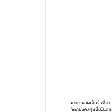
พระขนาดเล็กจิ๋วที่ว่
วัตถุมงคลรุ่นนี้เน้น