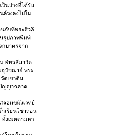
็นปางที่ได้รับ
ั้นล้วงลงไปใน
ในรูปภาพพิมพ์
างจกบาตรจาก
 ณ พัทธสีมาวัด
ะอุปัชฌาย์ พระ
วัดเขาดิน 
มีปัญญาฉลาด
วาสจอมขมังเวทย์
ร่ำเรียนวิชาถอน
 ทั้งเมตตามหา