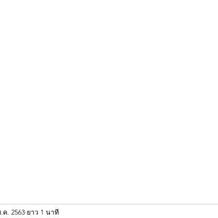
ขุนแผน khun paen
พระเก่าใหม่ยอดนิยม
ร้านพระเอกคัมภีร์
พระกริ
พ.ค. 2563
ยาว 1 นาที