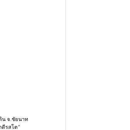
ดิน จ.ชัยนาท 
็กดีรสโต” 