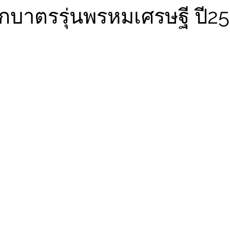
จกบาตรรุ่นพรหมเศรษฐี ปี2