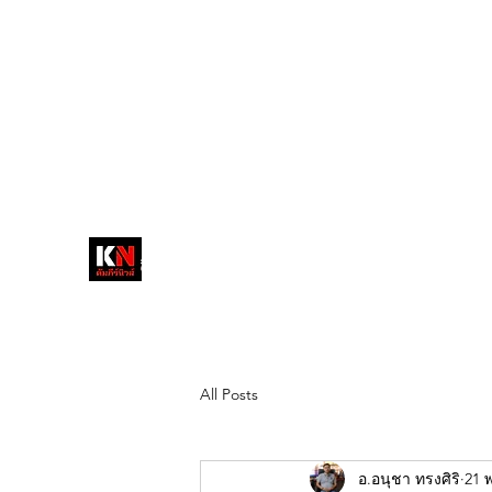
tukompee07@gmail.com
0614034151
หน้าหลัก
พระ
หนังสือพิมพ์คัมภีร์นิ
วส์
สื่อลึกวงการสงฆ์ เจาะตรงพระเครื่อง
ดัง
All Posts
อ.อนุชา ทรงศิริ
21 