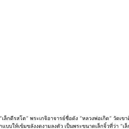
า “เล็กดีรสโต” พระเกจิอาจารย์ชื่อดัง “หลวงพ่อเกิด” วัดเขา
ออกแบบให้เข้มขลังงดงามลงตัว เป็นพระขนาดเล็กจิ๋วที่ว่า “เล