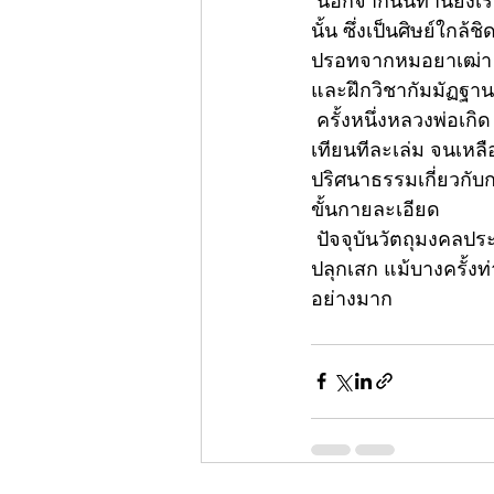
 นอกจากนั้นท่านยังเรียนวิชากับ พระครูฉะอ้อน หรือ หลวงพ่อฉะอ้อน พระเถระชั้นผู้ใหญ่ในขณะ
นั้น ซึ่งเป็นศิษย์ใกล
ปรอทจากหมอยาเฒ่า วิ
และฝึกวิชากัมมัฏฐาน
 ครั้งหนึ่งหลวงพ่อเกิด เคยเข้าไปกราบหลวงพ่อเขาสาลิกา ท่านจุดเทียนตั้งไว้ 6 เล่ม แล้วใช้มือดับ
เทียนทีละเล่ม จนเหลื
ปริศนาธรรมเกี่ยวกั
ขั้นกายละเอียด
 ปัจจุบันวัตถุมงคลประเภทพระเครื่องและเครื่องรางของขลังที่หลวงพ่อเกิดสร้างและอธิษฐานจิต
ปลุกเสก แม้บางครั้งท
อย่างมาก 