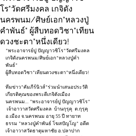
โร"วัดศรีมงคล เกจิดัง
นครพนม/ศิษย์เอก"หลวงปู่
คำพันธ์" ผู้สืบทอดวิชา"เทียน
ดวงชะตา"หนึ่งเดียว!
"พระอาจารย์ปู ปัญญาวชิโร"วัดศรีมงคล
เกจิดังนครพนม/ศิษย์เอก"หลวงปู่คำ
พันธ์" 
ผู้สืบทอดวิชา"เทียนดวงชะตา"หนึ่งเดียว!
ทีมข่าว"คัมภีร์นิวส์"ร่วมนำเสนอประวัติ
เกียรติคุณของพระดีเกจิดังเมือง
นครพนม... "พระอาจารย์ปู ปัญญาวชิโร" 
 เจ้าอาวาสวัดศรีมงคล  บ้านกุรุคุ  ต.กุรุคุ  
อ.เมือง จ.นครพนม อายุ 55 ปี ทายาท
ธรรม "หลวงปู่คำพันธ์ โฆสปัญโญ" อดีต
เจ้าอาวาสวัดธาตุมหาชัย อ.ปลาปาก 