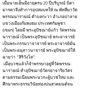
เมื่อนายเฮ็นมีอายุครบ 20 ปีบริบูรณ์ บิดา
มารดาจึงทำการอุปสมบทให้ ณ พัทสีมาวัด
พรรณนารายณ์ ตำบลกะวา อำเภอปาลาย
แขวงเมืองกัมพงธม ประเทศกัมพูชา
(เขมร) โดยมี พระอุปัชฌาย์แก้ว วัดพรรณ
นารายณ์ เป็นพระอุปัชฌาย์ พระอาจารย์
เป็นพระกรรมวาจาจารย์ พระอาจารย์มั่น
เป็นพระอนุสาวนาจารย์ พระอุปัชฌาย์ให้
ฉายว่า “สิริวังโส”
เมื่อบวชแล้วก็จำพรรษาอยู่ที่วัดพรรณ
นารายณ์ ทำอุปัชฌาย์วัตรอาจาริยวัตร
ตามธรรมเนียมพระนวกะผู้บวชใหม่ และ
ศึกษาพระธรรมวินัยท่องบ่นสวดมนต์จน
จบทุกยุคทุกคัมภีร์ มีอุตสาหะจดจำได้
แม่นยำและเกิดเลื่อมใสศรัทธาในพระพุทธ
ศาสนายิ่ง
สิ่งสำคัญได้ศึกษาเล่าเรียนในด้านคาถา