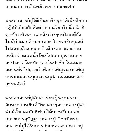
วาสนา บารมี แคล้วคลาดปลอดภัย 
พระอาจารย์ปูได้เดินจาริกธุดงค์เพื่อศึกษา
ปฏิบัติเกี่ยวกับสิ่งต่างๆบนโลกใบนี้ อนิจจัง 
ทุกขัง อนัตตา และสิ่งต่างๆบนโลกที่ยัง
ไม่มีคำตอบอีกมากมาย โดยจาริกธุดงค์
ไปแถบเมืองกาญาติ เมืองเลย และภาค
เหนือ ข้ามแม่น้ำโขงไปแถบภูเขาควาย 
สปป.ลาว โดยปักกลดในป่าช้า ในแต่ละ
สถานที่ที่ไปธุดงค์ เพื่อบำเพ็ญจิต บำเพ็ญ
บารมีแผ่ส่วนบุญ ส่วนกุศล แผ่เมตตาแก่
สรรพสัตว์
พระอาจารย์ปูศึกษาเรียนรู้ พระธรรม 
อักขระ เลขยันต์ วิชาต่างๆจากหลวงปู่คำ
พันธ์ตั้งแต่สมัยที่ท่านได้บวชเรียนและ
ถวายการอุปัฏฐากหลวงปู่  วิชาที่พระ
อาจารย์ปูได้รับการถ่ายทอดจากหลวงปู่