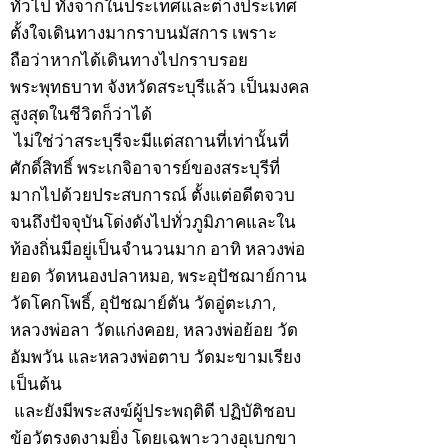
ทั่วไป ทั้งจากในประเทศและต่างประเทศ
ตั้งใจเดินทางมากราบนมัสการ เพราะ
ถือว่าหากได้เดินทางไปกราบรอย
พระพุทธบาท จังหวัดสระบุรีแล้ว เป็นมงคล
สูงสุดในชีวิตก็ว่าได้
ไม่ใช่ว่าสระบุรีจะมีแต่สถานที่เท่านั้นที่
ศักดิ์สิทธิ์ พระเกจิอาจารย์ของสระบุรีที่
มากไปด้วยประสบการณ์ ตั้งแต่อดีตจวบ
จนถึงปัจจุบันโด่งดังไปทั่วภูมิภาคและใน
ท้องถิ่นมีอยู่เป็นจำนวนมาก อาทิ หลวงพ่อ
ยอด วัดหนองปลาหมอ, พระอุปัชฌาย์กาน
วัดโคกโพธิ์, อุปัชฌาย์ตัน วัดอู่ตะเภา,
หลวงพ่อลา วัดแก่งคอย, หลวงพ่อย้อย วัด
อัมพวัน และหลวงพ่อตาบ วัดมะขามเรียง
เป็นต้น
และยังมีพระสงฆ์ผู้ประพฤติดี ปฏิบัติชอบ
ข้อวัตรงดงามยิ่ง โดยเฉพาะวางอุเบกขา