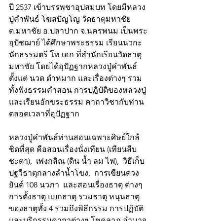
ปี 2537 เข้าบรรพชาอุปสมบท โดยมีหลวง
ปู่คำพันธ์ โฆสปัญโญ วัดธาตุมหาชัย 
ต.มหาชัย อ.ปลาปาก จ.นครพนม เป็นพระ
อุปัชฌาย์ ได้ศึกษาพระธรรม เรียนนวกะ  
นักธรรมตรี โท เอก ที่สำนักเรียนวัดธาตุ
มหาชัย โดยได้อุปัฏฐากหลวงปู่คำพันธ์
ตั้งแต่ นวด ตำหมาก และเรื่องต่างๆ รวม
ทั้งฟังธรรมคำสอน การปฏิบัติของหลวงปู่ 
และเรียนอักขระธรรม คาถาวิชากับท่าน
ตลอดเวลาที่อุปัฏฐาก 
หลวงปู่คำพันธ์ท่านสอนเฉพาะศิษย์ใกล้
ชิดที่สุด คือสอนเรื่องนั่งเทียน (เทียนสืบ
ชะตา),  เพ่งกสิณ (ดิน น้ำ ลม ไฟ),  วิธีเก็บ
ปฐวีธาตุกลางลำน้ำโขง,  การเขียนดวง
ยันต์ 108 นวภา  และสอนเรื่องธาตุ ต่างๆ 
การตั้งธาตุ แยกธาตุ รวมธาตุ หนุนธาตุ
ของธาตุทั้ง 4 รวมถึงพิธีกรรม การปฏิบัติ
และบริกรรมคาถาต่างๆ โชคลาภ อำนาจ 