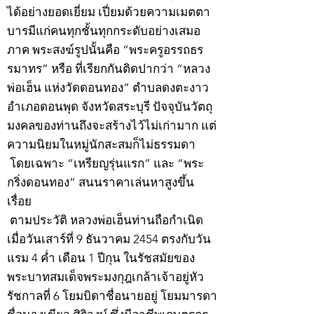
ได้อย่างยอดเยี่ยม เปี่ยมด้วยความเมตตา
บารมีแก่คนทุกชั้นทุกกระดับอย่างเสมอ
ภาค พระสงฆ์รูปนั้นคือ “พระครูอรรถธร
รมาทร” หรือ ที่เรียกกันติดปากว่า “หลวง
พ่อเฮ็น แห่งวัดดอนทอง” ตำบลดงตะงาว
อำเภอดอนพุด จังหวัดสระบุรี ปัจจุบันวัตถุ
มงคลของท่านถึงจะสร้างไว้ไม่เก่ามาก แต่
ความนิยมในหมู่นักสะสมก็ไม่ธรรมดา
โดยเฉพาะ “เหรียญรุ่นแรก” และ “พระ
กริ่งดอนทอง” สนนราคาเล่นหาสูงขึ้น
เรื่อย
ตามประวัติ หลวงพ่อเฮ็นท่านถือกำเนิด
เมื่อวันเสาร์ที่ 9 ธันวาคม 2454 ตรงกับวัน
แรม 4 ค่ำ เดือน 1 ปีกุน ในรัชสมัยของ
พระบาทสมเด็จพระมงกุฎเกล้าเจ้าอยู่หัว
รัชกาลที่ 6 โยมบิดาชื่อนายอยู่ โยมมารดา