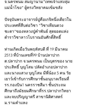
จ.นครพนม สมญานาม"เทพเจ้าแห่งลุ่ม
แม่น้ำโขง" ผู้ทรงวิทยาคมเข้มขลัง 
ปัจจุบันพระอาจารย์ปูคือเกจิหนึ่งเดียวใน
ประเทศที่สืบต่อวิชา "วิชาเทียนดวง
ชะตา"ของหลวงปู่คำพันธ์ สุดยอดแห่ง
ตำราวิชาลาวโบราณอันศักดิ์สิทธิ์ 
ท่านเกิดเมื่อวันพฤหัสบดี ที่ 19 มีนาคม 
2513 ที่บ้านเลขที่99 บ้านปลาปาก 
ต.ปลาปาก จ.นครพนม เป็นบุตรของ นาย
ประสิทธิ์ บุญโสม ปลัดอำเภอปลาปาก 
และนางแสวง บุญโสม มีพี่น้อง 5 คน วัย
เยาว์เข้ารับการศึกษาชั้นอนุบาลเรียนที่ 
รร.กองบิน1 นครราชสีมา ชั้นประถม
ศึกษาถึงมัธยมศึกษาที่รร.ปลาปากวิทยา 
และจบปริญญาตรี สาขานิติศาสตร์ 
ม.รามคำแหง