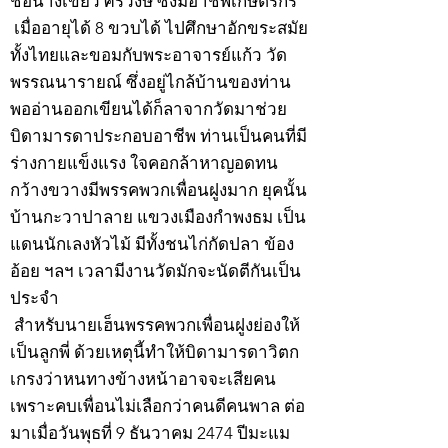
ชื่อนางเขียว ศิริวงษ์ ซึ่งมีอาชีพเกษตรกร
เมื่ออายุได้ 8 ขวบได้ ไปศึกษาอักขระสมัย
ทั้งไทยและขอมกับพระอาจารย์แก้ว วัด
พรรณนารายณ์ ซึ่งอยู่ไกล้บ้านของท่าน
พออ่านออกเขียนได้ก็ลาจากวัดมาช่วย
บิดามารดาประกอบอาชีพ ท่านเป็นคนที่มี
ร่างกายแข็งแรง ใจคอกล้าหาญอดทน
กว้างขวางมีพรรคพวกเพื่อนฝูงมาก ยุคนั้น
บ้านกะวาปาลาย แขวงเมืองกำพงธม เป็น
แดนนักเลงหัวไม้ มีทั้งชนไก่กัดปลา ข้อง
อ้อย ฯลฯ เวลามีงานวัดมักจะนัดตีกันเป็น
ประจำ
สำหรับนายเฮ็นพรรคพวกเพื่อนฝูงย่องให้
เป็นลูกพี่ ด้วยเหตุนี้ทำให้บิดามารดาวิตก
เกรงว่าหนทางข้างหน้าอาจจะเสียคน
เพราะคบเพื่อนไม่เลือกว่าคนดีคนพาล ต่อ
มาเมื่อวันพุธที่ 9 ธันวาคม 2474 ปีมะแม