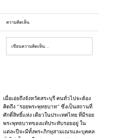
ความคิดเห็น
เขียนความคิดเห็น…
คอลัมน์"จับชีพจรวงการ
คอลัมน์"จับชีพจ
พระ"ประจำพุธที่ 29
พระ"ประจำอังคาร
กรกฎาคม 2569
กรกฎาคม 2569
©2020 by kampeenews. Proudly created with Wix.com
เมื่อเอ่ยถึงจังหวัดสระบุรี คนทั่วไปจะต้อง
คิดถึง “รอยพระพุทธบาท” ซึ่งเป็นสถานที่
ศักดิ์สิทธิ์แห่ง เดียวในประเทศไทย ที่มีรอย
พระพุทธบาทของแท้ประทับรอยอยู่ ใน
แต่ละปีจะมีทั้งพระภิกษุสามเณรและบุคคล