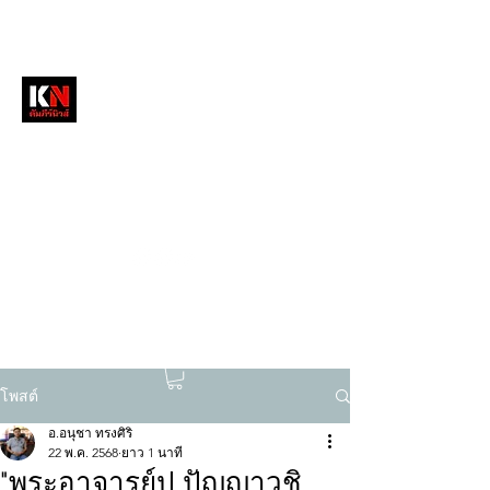
หนังสือพิมพ์คัมภีร์นิวส์
สื่อลึกวงการสงฆ์ เจาะตรงพระเครื่องดัง
tukompee07@gmail.com
0614034151
โพสต์
อ.อนุชา ทรงศิริ
22 พ.ค. 2568
ยาว 1 นาที
"พระอาจารย์ปู ปัญญาวชิ