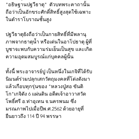
"อธิษฐานปฐวีธาตุ"  ตัวบทพระคาถานั้น 
ถือว่าเป็นอักขระศักดิ์สิทธิ์สูงสุดใช้เฉพาะ
ในตำราโบราณชั้นสูง
ปฐวีธาตุยังถือว่าเป็นกายสิทธิ์ที่มีพลานุ
ภาพจากธาตุน้ำ หรือเด่นในอาโปธาตุ ผู้ที่
บูชาจะพบกับความร่มเย็นเป็นสุข และเกิด
ความอุดมสมบูรณ์แก่บุคคลผู้นั้น
ทั้งนี้ พระอาจารย์ปู เป็นหนึ่งในเกจิที่ได้รับ
นิมนต์ร่วมปลุกเสกวัตถุมงคลที่โด่งดังมา
แล้วเกือบทุกรุ่นของ "หลวงปู่สอ ขันติ
โก"เกจิดัง 6 แผ่นดิน อดีตเจ้าอาวาสวัด
โพธิ์ศรี อ.ท่าอุเทน จ.นครพนม ซึ่ง
มรณภาพไปเมื่อปีพ.ศ.2562 ด้วยอายุที่
ยืนยาวถึง 114 ปี 94 พรรษา