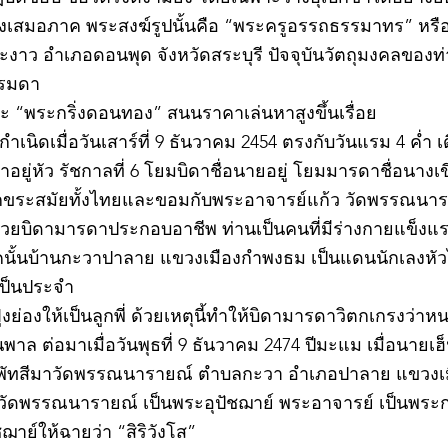
างเสมอภาค พระสงฆ์รูปนั้นคือ “พระครูอรรถธรรมาทร” หรือ 
าว อำเภอดอนพุด จังหวัดสระบุรี ปัจจุบันวัตถุมงคลของท่า
รรมดา
 “พระกริ่งดอนทอง” สนนราคาเล่นหาสูงขึ้นเรื่อย
เนิดเมื่อวันเสาร์ที่ 9 ธันวาคม 2454 ตรงกับวันแรม 4 ค่ำ เ
ยู่หัว รัชกาลที่ 6 โยมบิดาชื่อนายอยู่ โยมมารดาชื่อนางเขี
อักขระสมัยทั้งไทยและขอมกับพระอาจารย์แก้ว วัดพรรณนาราย
ช่วยบิดามารดาประกอบอาชีพ ท่านเป็นคนที่มีร่างกายแข็ง
นั้นบ้านกะวาปาลาย แขวงเมืองกำพงธม เป็นแดนนักเลงหัวไม้
เป็นประจำ
ย่องให้เป็นลูกพี่ ด้วยเหตุนี้ทำให้บิดามารดาวิตกเกรงว่
าล ต่อมาเมื่อวันพุธที่ 9 ธันวาคม 2474 ปีมะแม เมื่อนายเฮ็
พัทสีมาวัดพรรณนารายณ์ ตำบลกะวา อำเภอปาลาย แขวงเม
ว วัดพรรณนารายณ์ เป็นพระอุปัชฌาย์ พระอาจารย์ เป็นพระ
าย์ให้ฉายว่า “สิริวังโส”