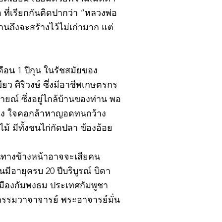
ที่เรียกกันติดปากว่า “หลวงพ่อ
นถึงจะสร้างไว้ไม่เก่ามาก แต่
ดือน 1 ปีกุน ในรัชสมัยของ
ยว ศิริวงษ์ ซึ่งมีอาชีพเกษตรกร
ณ์ ซึ่งอยู่ไกล้บ้านของท่าน พอ
แรง ใจคอกล้าหาญอดทนกว้าง
 มีทั้งชนไก่กัดปลา ข้องอ้อย
าหนทางข้างหน้าอาจจะเสียคน
นมีอายุครบ 20 ปีบริบูรณ์ บิดา
ืองกัมพงธม ประเทศกัมพูชา
กรรมวาจาจารย์ พระอาจารย์มั่น