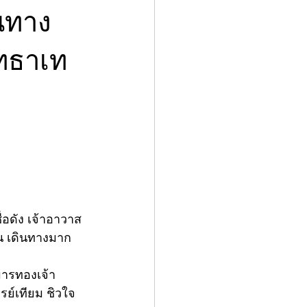
ินทาง
ทธาเท
ื่อดัง เจ้าอาวาส
ชน เดินทางมาก
มารทองเจ้า
รย์เทียม ชิวใจ