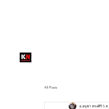
tukompee07@gmail.com
0614034151
หน้าหลัก
พระ
หนังสือพิมพ์คัมภีร์นิ
วส์
สื่อลึกวงการสงฆ์ เจาะตรงพระเครื่อง
ดัง
All Posts
อ.อนุชา ทรงศิริ
5 ส