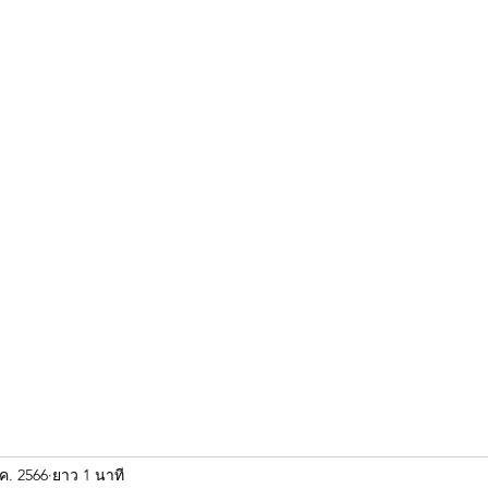
ขุนแผน khun paen
พระเก่าใหม่ยอดนิยม
ร้านพระเอกคัมภีร์
พระกริ
.ค. 2566
ยาว 1 นาที