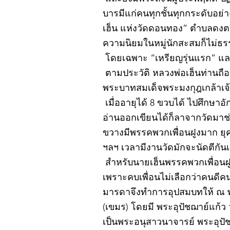
บารมีแก่คนทุกชั้นทุกกระดับอย่
เฮ็น แห่งวัดดอนทอง” ตำบลดงตะง
ความนิยมในหมู่นักสะสมก็ไม่ธ
โดยเฉพาะ “เหรียญรุ่นแรก” และ
ตามประวัติ หลวงพ่อเฮ็นท่านถือกำ
พระบาทสมเด็จพระมงกุฎเกล้าเจ้าอ
เมื่ออายุได้ 8 ขวบได้ ไปศึกษา
อ่านออกเขียนได้ก็ลาจากวัดมา
ขวางมีพรรคพวกเพื่อนฝูงมาก ยุค
ฯลฯ เวลามีงานวัดมักจะนัดตีกัน
สำหรับนายเฮ็นพรรคพวกเพื่อนฝูง
เพราะคบเพื่อนไม่เลือกว่าคนดีคนพ
มารดาจึงทำการอุปสมบทให้ ณ 
(เขมร) โดยมี พระอุปัชฌาย์แก้
เป็นพระอนุสาวนาจารย์ พระอุปัชฌ