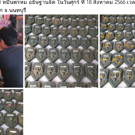
์ หมื่นพรหม อธิษฐานจิต ในวันศุกร์ ที่ 18 สิงหาคม 2566 เว
 จ.นนทบุรี 