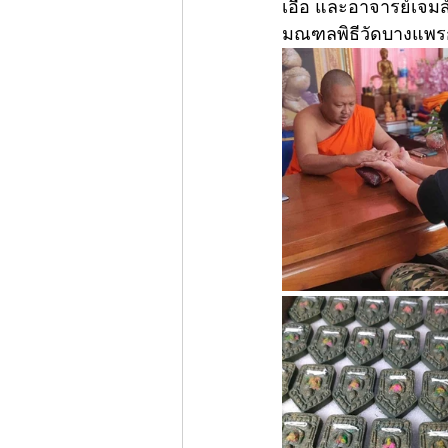
เอื้อ และอาจารย์เจมส
มณฑลพิธีวัดบางแพรก