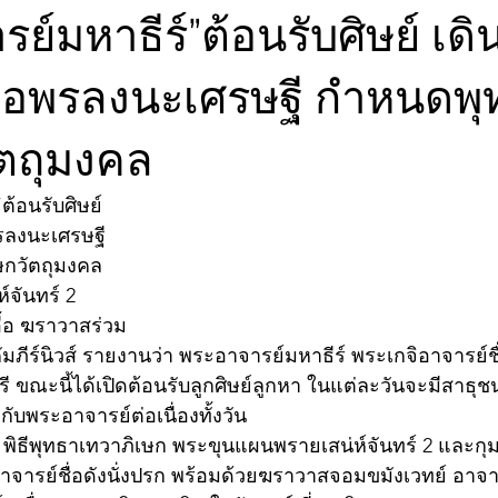
ย์มหาธีร์”ต้อนรับศิษย์ เด
อพรลงนะเศรษฐี กำหนดพุ
ัตถุมงคล
ต้อนรับศิษย์
ลงนะเศรษฐี
กวัตถุมงคล
จันทร์ 2 
ื้อ ฆราวาสร่วม
พ์คัมภีร์นิวส์ รายงานว่า พระอาจารย์มหาธีร์ พระเกจิอาจารย์ช
ี ขณะนี้ได้เปิดต้อนรับลูกศิษย์ลูกหา ในแต่ละวันจะมีสาธุ
บพระอาจารย์ต่อเนื่องทั้งวัน 
ิธีพุทธาเทวาภิเษก พระขุนแผนพรายเสน่ห์จันทร์ 2 และกุ
อาจารย์ชื่อดังนั่งปรก พร้อมด้วยฆราวาสจอมขมังเวทย์ อาจา