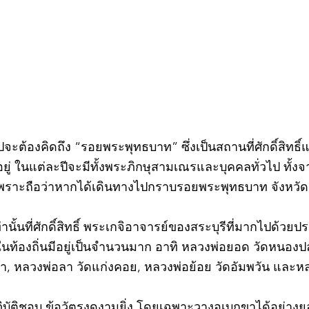
2569
กรก
วไปจะต้องคิดถึง “รอยพระพุทธบาท” ซึ่งเป็นสถานที่ศักดิ์สิทธ
่ ในแต่ละปีจะมีทั้งพระภิกษุสามเณรและบุคคลทั่วไป ทั
พราะถือว่าหากได้เดินทางไปกราบรอยพระพุทธบาท จังหวัดสร
ท่านั้นที่ศักดิ์สิทธิ์ พระเกจิอาจารย์ของสระบุรีที่มากไปด้ว
ละในท้องถิ่นมีอยู่เป็นจำนวนมาก อาทิ หลวงพ่อยอด วัดหนอง
ตะเภา, หลวงพ่อลา วัดแก่งคอย, หลวงพ่อย้อย วัดอัมพวัน และ
©2020 by kampeenews. Proudly created with Wix.com
ฏิบัติชอบ ข้อวัตรงดงามยิ่ง โดยเฉพาะวางอุเบกขาได้อย่างย