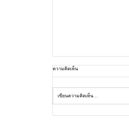
ความคิดเห็น
เขียนความคิดเห็น…
คอลัมน์"จับชีพจรวงการ
พระ"ประจำพฤหัสบดีที่ 30