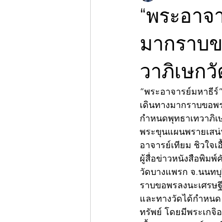
“พระอาจาร
มากราบข
วาภิเษกว
“พระอาจารย์มหาธีร์”
เดินทางมากราบขอพร
กำหนดพุทธาเทวาภิเษ
พระขุนแผนพรายเสน่ห์
อาจารย์เทียม ชิวใจเอ
ผู้สื่อข่าวหนังสือพิม
วัดบางแพรก จ.นนทบุร
ราบขอพรลงนะเศรษฐีกั
และทางวัดได้กำหนด พ
ทรัพย์ โดยมีพระเกจิ