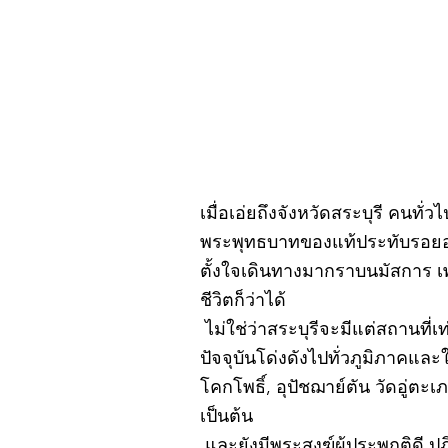
กรกฎาคม 2569
เมื่อเอ่ยถึงจังหวัดสระบุรี คนทั่
พระพุทธบาทของแท้ประทับรอยอยู
ตั้งใจเดินทางมากราบนมัสการ เ
ชีวิตก็ว่าได้
ไม่ใช่ว่าสระบุรีจะมีแต่สถานที่เ
ปัจจุบันโด่งดังไปทั่วภูมิภาคแ
โคกโพธิ์, อุปัชฌาย์ตัน วัดอู่
เป็นต้น
และยังมีพระสงฆ์ผู้ประพฤติดี ป