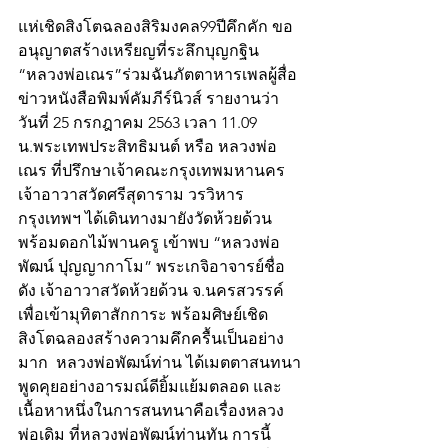
แห่เชิดสิงโตฉลองสิริมงคล99ปีคึกคัก ขอ
อนุญาตสร้างเหรียญที่ระลึกบุญกฐิน   
“หลวงพ่อเณร”ร่วมฉันภัตตาหารเพลผู้สื่อ
ข่าวหนังสือพิมพ์คัมภีร์นิวส์ รายงานว่า 
วันที่ 25 กรกฎาคม 2563 เวลา 11.09 
น.พระเทพประสิทธิมนต์ หรือ หลวงพ่อ
เณร ที่ปรึกษาเจ้าคณะกรุงเทพมหานคร 
เจ้าอาวาสวัดศรีสุดาราม วรวิหาร 
กรุงเทพฯ ได้เดินทางมายังวัดห้วยด้วน 
พร้อมดอกไม้พานครู เข้าพบ “หลวงพ่อ
พัฒน์ ปุญญากาโม” พระเกจิอาจารย์ชื่อ
ดัง เจ้าอาวาสวัดห้วยด้วน จ.นครสวรรค์ 
เพื่อเข้ามุทิตาสักการะ พร้อมศิษย์เชิด
สิงโตฉลองสร้างความคึกครื้นเป็นอย่าง
มาก  หลวงพ่อพัฒน์ท่าน ได้เมตตาสนทนา
พูดคุยอย่างอารมณ์ดียิ้มแย้มตลอด และ
เนื้อหาหนึ่งในการสนทนาคือเรื่องหลวง
พ่อเดิม ที่หลวงพ่อพัฒน์ท่านทัน การนี้ 