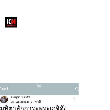
หนังสือพิมพ์คัมภีร์นิวส์
สื่อลึกวงการสงฆ์ เจาะตรงพระเครื่องดัง
tukompee07@gmail.com
0614034151
โพสต์
อ.อนุชา ทรงศิริ
25 ก.ค. 2563
ยาว 1 นาที
มุทิตาสักการะพระเกจิดัง