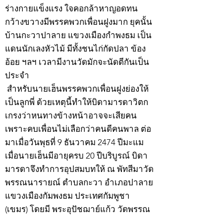
ร่างกายแข็งแรง ใจคอกล้าหาญอดทน
กว้างขวางมีพรรคพวกเพื่อนฝูงมาก ยุคนั้น
บ้านกะวาปาลาย แขวงเมืองกำพงธม เป็น
แดนนักเลงหัวไม้ มีทั้งชนไก่กัดปลา ข้อง
อ้อย ฯลฯ เวลามีงานวัดมักจะนัดตีกันเป็น
ประจำ
สำหรับนายเฮ็นพรรคพวกเพื่อนฝูงย่องให้
เป็นลูกพี่ ด้วยเหตุนี้ทำให้บิดามารดาวิตก
เกรงว่าหนทางข้างหน้าอาจจะเสียคน
เพราะคบเพื่อนไม่เลือกว่าคนดีคนพาล ต่อ
มาเมื่อวันพุธที่ 9 ธันวาคม 2474 ปีมะแม
เมื่อนายเฮ็นมีอายุครบ 20 ปีบริบูรณ์ บิดา
มารดาจึงทำการอุปสมบทให้ ณ พัทสีมาวัด
พรรณนารายณ์ ตำบลกะวา อำเภอปาลาย
แขวงเมืองกัมพงธม ประเทศกัมพูชา
(เขมร) โดยมี พระอุปัชฌาย์แก้ว วัดพรรณ