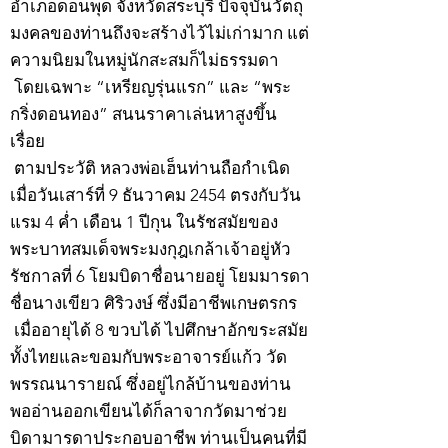
อำเภอดอนพุด จังหวัดสระบุรี ปัจจุบันวัตถุ
มงคลของท่านถึงจะสร้างไว้ไม่เก่ามาก แต่
ความนิยมในหมู่นักสะสมก็ไม่ธรรมดา
โดยเฉพาะ “เหรียญรุ่นแรก” และ “พระ
กริ่งดอนทอง” สนนราคาเล่นหาสูงขึ้น
เรื่อย
ตามประวัติ หลวงพ่อเฮ็นท่านถือกำเนิด
เมื่อวันเสาร์ที่ 9 ธันวาคม 2454 ตรงกับวัน
แรม 4 ค่ำ เดือน 1 ปีกุน ในรัชสมัยของ
พระบาทสมเด็จพระมงกุฎเกล้าเจ้าอยู่หัว
รัชกาลที่ 6 โยมบิดาชื่อนายอยู่ โยมมารดา
ชื่อนางเขียว ศิริวงษ์ ซึ่งมีอาชีพเกษตรกร
เมื่ออายุได้ 8 ขวบได้ ไปศึกษาอักขระสมัย
ทั้งไทยและขอมกับพระอาจารย์แก้ว วัด
พรรณนารายณ์ ซึ่งอยู่ไกล้บ้านของท่าน
พออ่านออกเขียนได้ก็ลาจากวัดมาช่วย
บิดามารดาประกอบอาชีพ ท่านเป็นคนที่มี