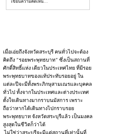
เขียนความคิดเห็น…
คอลัมน์"จับชีพจรวงการ
คอลัมน์"จับชีพจ
พระ"ประจำพุธที่ 29
พระ"ประจำอังคาร
กรกฎาคม 2569
กรกฎาคม 2569
©2020 by kampeenews. Proudly created with Wix.com
เมื่อเอ่ยถึงจังหวัดสระบุรี คนทั่วไปจะต้อง
คิดถึง “รอยพระพุทธบาท” ซึ่งเป็นสถานที่
ศักดิ์สิทธิ์แห่ง เดียวในประเทศไทย ที่มีรอย
พระพุทธบาทของแท้ประทับรอยอยู่ ใน
แต่ละปีจะมีทั้งพระภิกษุสามเณรและบุคคล
ทั่วไป ทั้งจากในประเทศและต่างประเทศ
ตั้งใจเดินทางมากราบนมัสการ เพราะ
ถือว่าหากได้เดินทางไปกราบรอย
พระพุทธบาท จังหวัดสระบุรีแล้ว เป็นมงคล
สูงสุดในชีวิตก็ว่าได้
ไม่ใช่ว่าสระบุรีจะมีแต่สถานที่เท่านั้นที่