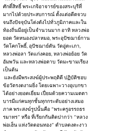
ศักดิ์สิทธิ์ พระเกจิอาจารย์ของสระบุรีที่
มากไปด้วยประสบการณ์ ตั้งแต่อดีตจวบ
จนถึงปัจจุบันโด่งดังไปทั่วภูมิภาคและใน
ท้องถิ่นมีอยู่เป็นจำนวนมาก อาทิ หลวงพ่อ
ยอด วัดหนองปลาหมอ, พระอุปัชฌาย์กาน
วัดโคกโพธิ์, อุปัชฌาย์ตัน วัดอู่ตะเภา,
หลวงพ่อลา วัดแก่งคอย, หลวงพ่อย้อย วัด
อัมพวัน และหลวงพ่อตาบ วัดมะขามเรียง
เป็นต้น
และยังมีพระสงฆ์ผู้ประพฤติดี ปฏิบัติชอบ
ข้อวัตรงดงามยิ่ง โดยเฉพาะวางอุเบกขา
ได้อย่างยอดเยี่ยม เปี่ยมด้วยความเมตตา
บารมีแก่คนทุกชั้นทุกกระดับอย่างเสมอ
ภาค พระสงฆ์รูปนั้นคือ “พระครูอรรถธร
รมาทร” หรือ ที่เรียกกันติดปากว่า “หลวง
พ่อเฮ็น แห่งวัดดอนทอง” ตำบลดงตะงาว