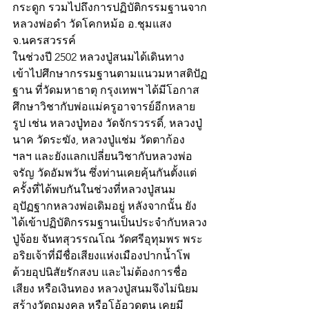
กระดูก รวมไปถึงการปฏิบัติกรรมฐานจาก
หลวงพ่อดำ วัดโคกหม้อ อ.ชุมแสง 
จ.นครสวรรค์ 
ในช่วงปี 2502 หลวงปู่สนมได้เดินทาง
เข้าไปศึกษากรรมฐานตามแนวมหาสติปัฏ
ฐาน ที่วัดมหาธาตุ กรุงเทพฯ ได้มีโอกาส
ศึกษาวิชากับพ่อแม่ครูอาจารย์อีกหลาย
รูป เช่น หลวงปู่ทอง วัดจักรวรรดิ์, หลวงปู่
นาค วัดระฆัง, หลวงปู่แช่ม วัดตาก้อง 
ฯลฯ และยังแลกเปลี่ยนวิชากับหลวงพ่อ
จรัญ วัดอัมพวัน ซึ่งท่านเคยคุ้นกันตั้งแต่
ครั้งที่ได้พบกันในช่วงที่หลวงปู่สนม 
อุปัฏฐากหลวงพ่อเดิมอยู่ หลังจากนั้น ยัง
ได้เข้าปฏิบัติกรรมฐานเป็นประจำกับหลวง
ปู่จ้อย จันทสุวรรณโณ วัดศรีอุทุมพร พระ
อริยเจ้าที่มีชื่อเสียงแห่งเมืองปากน้ำโพ 
ด้วยอุปนิสัยรักสงบ และไม่ต้องการชื่อ
เสียง หรือเงินทอง หลวงปู่สนมจึงไม่นิยม
สร้างวัตถุมงคล หรือโอ้อวดตน เคยมี