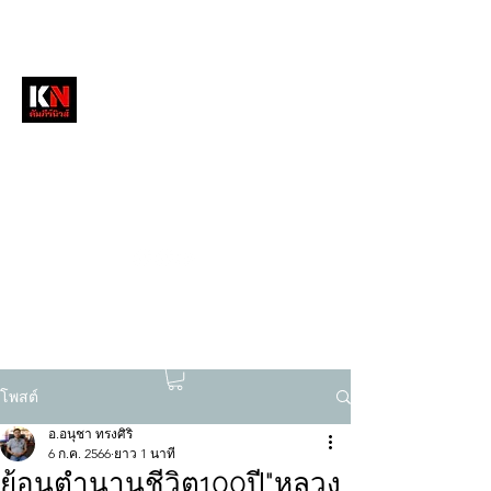
หนังสือพิมพ์คัมภีร์นิวส์
สื่อลึกวงการสงฆ์ เจาะตรงพระเครื่องดัง
tukompee07@gmail.com
0614034151
โพสต์
อ.อนุชา ทรงศิริ
6 ก.ค. 2566
ยาว 1 นาที
ย้อนตำนานชีวิต100ปี"หลวง