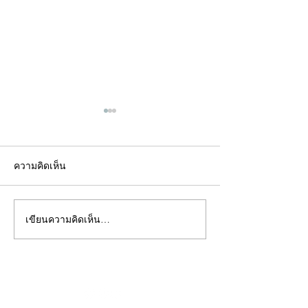
ความคิดเห็น
เขียนความคิดเห็น…
คอลัมน์"จับชีพจรวงการ
คอลัมน์"จับชีพจ
พระ"ประจำพุธที่ 29
พระ"ประจำอังคาร
กรกฎาคม 2569
กรกฎาคม 2569