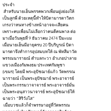
ประจำ
สำหรับนายเฮ็นพรรคพวกเพื่อนฝูงย่องให้
เป็นลูกพี่ ด้วยเหตุนี้ทำให้บิดามารดาวิตก
เกรงว่าหนทางข้างหน้าอาจจะเสียคน
เพราะคบเพื่อนไม่เลือกว่าคนดีคนพาล ต่อ
มาเมื่อวันพุธที่ 9 ธันวาคม 2474 ปีมะแม
เมื่อนายเฮ็นมีอายุครบ 20 ปีบริบูรณ์ บิดา
มารดาจึงทำการอุปสมบทให้ ณ พัทสีมาวัด
พรรณนารายณ์ ตำบลกะวา อำเภอปาลาย
แขวงเมืองกัมพงธม ประเทศกัมพูชา
(เขมร) โดยมี พระอุปัชฌาย์แก้ว วัดพรรณ
นารายณ์ เป็นพระอุปัชฌาย์ พระอาจารย์
เป็นพระกรรมวาจาจารย์ พระอาจารย์มั่น
เป็นพระอนุสาวนาจารย์ พระอุปัชฌาย์ให้
ฉายว่า “สิริวังโส”
เมื่อบวชแล้วก็จำพรรษาอยู่ที่วัดพรรณ