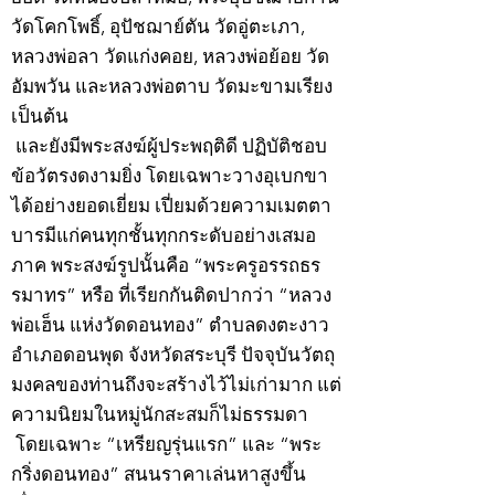
วัดโคกโพธิ์, อุปัชฌาย์ตัน วัดอู่ตะเภา,
หลวงพ่อลา วัดแก่งคอย, หลวงพ่อย้อย วัด
อัมพวัน และหลวงพ่อตาบ วัดมะขามเรียง
เป็นต้น
และยังมีพระสงฆ์ผู้ประพฤติดี ปฏิบัติชอบ
ข้อวัตรงดงามยิ่ง โดยเฉพาะวางอุเบกขา
ได้อย่างยอดเยี่ยม เปี่ยมด้วยความเมตตา
บารมีแก่คนทุกชั้นทุกกระดับอย่างเสมอ
ภาค พระสงฆ์รูปนั้นคือ “พระครูอรรถธร
รมาทร” หรือ ที่เรียกกันติดปากว่า “หลวง
พ่อเฮ็น แห่งวัดดอนทอง” ตำบลดงตะงาว
อำเภอดอนพุด จังหวัดสระบุรี ปัจจุบันวัตถุ
มงคลของท่านถึงจะสร้างไว้ไม่เก่ามาก แต่
ความนิยมในหมู่นักสะสมก็ไม่ธรรมดา
โดยเฉพาะ “เหรียญรุ่นแรก” และ “พระ
กริ่งดอนทอง” สนนราคาเล่นหาสูงขึ้น