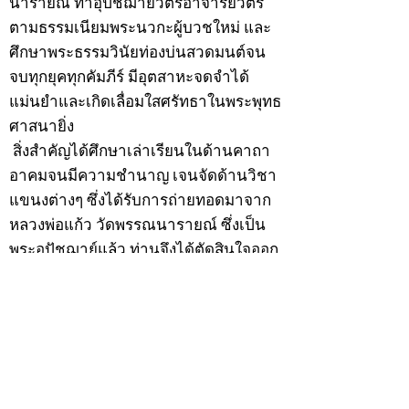
นารายณ์ ทำอุปัชฌาย์วัตรอาจาริยวัตร
ตามธรรมเนียมพระนวกะผู้บวชใหม่ และ
ศึกษาพระธรรมวินัยท่องบ่นสวดมนต์จน
จบทุกยุคทุกคัมภีร์ มีอุตสาหะจดจำได้
แม่นยำและเกิดเลื่อมใสศรัทธาในพระพุทธ
ศาสนายิ่ง
สิ่งสำคัญได้ศึกษาเล่าเรียนในด้านคาถา
อาคมจนมีความชำนาญ เจนจัดด้านวิชา
แขนงต่างๆ ซึ่งได้รับการถ่ายทอดมาจาก
หลวงพ่อแก้ว วัดพรรณนารายณ์ ซึ่งเป็น
พระอุปัชฌาย์แล้ว ท่านจึงได้ตัดสินใจออก
ธุดงค์รอนแรมมาตามป่าและภูเขาเพื่อ
แสวงหาที่สงบวิเวกบำเพ็ญสมณธรรม และ
ปฏิบัติสมถวิปัสสนากัมมัฏฐาน
ต่อมาได้อยู่จำพรรษาที่ “วัดดอนทอง”
เมื่อปี 2479 ระหว่างจำพรรษาอยู่ที่นั่นได้
เป็นที่ศรัทธาของชาวบ้านดอนทองมาก