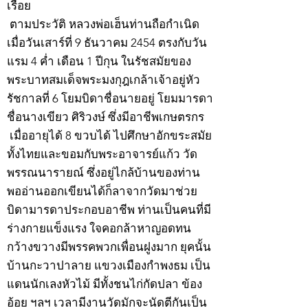
เรื่อย
ตามประวัติ หลวงพ่อเฮ็นท่านถือกำเนิด
เมื่อวันเสาร์ที่ 9 ธันวาคม 2454 ตรงกับวัน
แรม 4 ค่ำ เดือน 1 ปีกุน ในรัชสมัยของ
พระบาทสมเด็จพระมงกุฎเกล้าเจ้าอยู่หัว
รัชกาลที่ 6 โยมบิดาชื่อนายอยู่ โยมมารดา
ชื่อนางเขียว ศิริวงษ์ ซึ่งมีอาชีพเกษตรกร
เมื่ออายุได้ 8 ขวบได้ ไปศึกษาอักขระสมัย
ทั้งไทยและขอมกับพระอาจารย์แก้ว วัด
พรรณนารายณ์ ซึ่งอยู่ไกล้บ้านของท่าน
พออ่านออกเขียนได้ก็ลาจากวัดมาช่วย
บิดามารดาประกอบอาชีพ ท่านเป็นคนที่มี
ร่างกายแข็งแรง ใจคอกล้าหาญอดทน
กว้างขวางมีพรรคพวกเพื่อนฝูงมาก ยุคนั้น
บ้านกะวาปาลาย แขวงเมืองกำพงธม เป็น
แดนนักเลงหัวไม้ มีทั้งชนไก่กัดปลา ข้อง
อ้อย ฯลฯ เวลามีงานวัดมักจะนัดตีกันเป็น