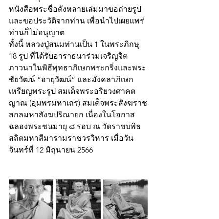
หนังสือพระชื่อดังหลายเล่มมาขอถ่ายรูป
และขอประวัติจากท่าน เพื่อนำไปเผยแพร่ 
ท่านก็ไม่อนุญาต
ทั้งนี้ หลวงปู่สนมท่านเป็น 1 ในพระภิกษุ 
18 รูป ที่ได้รับอาราธนาร่วมเจริญจิต
ภาวนาในพิธีพุทธาภิเษกพระกริ่งและพระ
ชัยวัฒน์ “อายุวัฒน์” และมังคลาภิเษก
เหรียญพระรูป สมเด็จพระอริยวงศาคต
ญาณ (อฺมพรมหาเถร) สมเด็จพระสังฆราช
สกลมหาสังฆปริณายก เนื่องในโอกาส
ฉลองพระชนมายุ ๘ รอบ ณ วัดราชบพิธ
สถิตมหาสีมารามราชวรวิหาร เมื่อวัน
จันทร์ที่ 12 มิถุนายน 2566