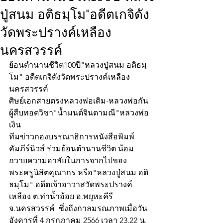
ปู่สนม อติธมฺโม"อดีตเกจิดัง
วัดพระปรางค์เหลือง
นครสวรรค์
ย้อนตำนานชีวิต100ปี"หลวงปู่สนม อติธมฺ
โม" อดีตเกจิดังวัดพระปรางค์เหลือง 
นครสวรรค์
ศิษย์เอกสายตรงหลวงพ่อเดิม-หลวงพ่อกัน
ผู้สืบทอดวิชา"น้ำมนต์จินดามณี"หลวงพ่อ
เงิน
ทีมข่าวกองบรรณาธิการหนังสือพิมพ์
คัมภีร์นิวส์ ร่วมย้อนตำนานชีวิต น้อม
ถวายความอาลัยในการจากไปของ
พระครูนิสิตคุณากร หรือ"หลวงปู่สนม อติ
ธมฺโม" อดีตเจ้าอาวาสวัดพระปรางค์
เหลือง ต.ท่าน้ำอ้อย อ.พยุหะคีรี 
จ.นครสวรรค์  ซึ่งถึงกาลมรณภาพเมื่อวัน
อังคารที่ 4 กรกฎาคม 2566 เวลา 23.22 น. 