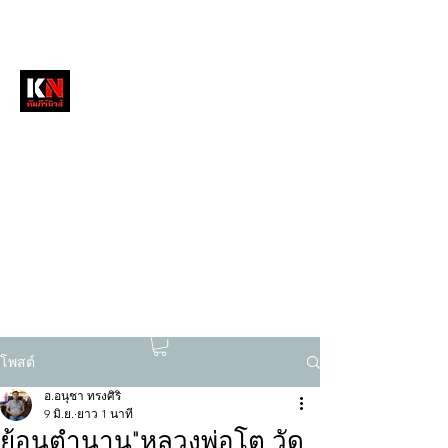
หนังสือพิมพ์คัมภีร์นิวส์
สื่อลึกวงการสงฆ์ เจาะตรงพระเครื่องดัง
tukompee07@gmail.com
0614034151
โพสต์
อ.อนุชา ทรงศิริ
9 มิ.ย.
ยาว 1 นาที
ย้อนตำนาน"หลวงพ่อโต วัด