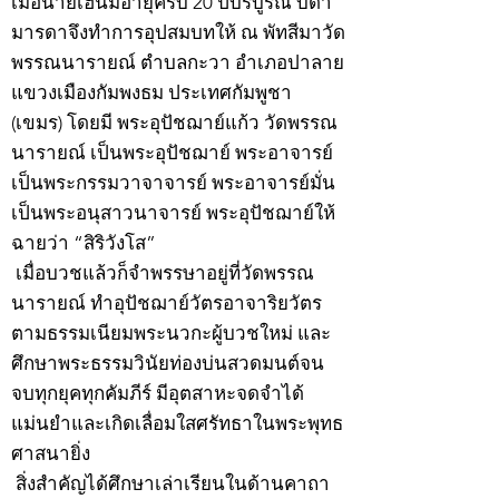
เมื่อนายเฮ็นมีอายุครบ 20 ปีบริบูรณ์ บิดา
มารดาจึงทำการอุปสมบทให้ ณ พัทสีมาวัด
พรรณนารายณ์ ตำบลกะวา อำเภอปาลาย
แขวงเมืองกัมพงธม ประเทศกัมพูชา
(เขมร) โดยมี พระอุปัชฌาย์แก้ว วัดพรรณ
นารายณ์ เป็นพระอุปัชฌาย์ พระอาจารย์
เป็นพระกรรมวาจาจารย์ พระอาจารย์มั่น
เป็นพระอนุสาวนาจารย์ พระอุปัชฌาย์ให้
ฉายว่า “สิริวังโส”
เมื่อบวชแล้วก็จำพรรษาอยู่ที่วัดพรรณ
นารายณ์ ทำอุปัชฌาย์วัตรอาจาริยวัตร
ตามธรรมเนียมพระนวกะผู้บวชใหม่ และ
ศึกษาพระธรรมวินัยท่องบ่นสวดมนต์จน
จบทุกยุคทุกคัมภีร์ มีอุตสาหะจดจำได้
แม่นยำและเกิดเลื่อมใสศรัทธาในพระพุทธ
ศาสนายิ่ง
สิ่งสำคัญได้ศึกษาเล่าเรียนในด้านคาถา