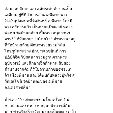
ต่อมาลาสิกขาและสมัครเข้าทำงานเป็น
เสมียนอยู่ที่ที่ว่าการอำเภอพิมาย พ.ศ. 
2449 อุปสมบทที่วัดจันทร์ อ.พิมาย โดยมี 
พระอธิการแก้ว เป็นพระอุปัชฌาย์ หลวง
พ่อทุย วัดบ้านกล้วย เป็นพระอนุสาวนา
จารย์ ได้รับฉายา “ยโสธโร” จำพรรษาอยู่
ที่วัดบ้านกล้วย ศึกษาพระธรรมวินัย
ไตรภูมิพระร่วง อักขระเลขยันต์ การ
ปฏิบัติจิต วิปัสสนากรรมฐานจากพระ
อุปัชฌาย์ และศึกษาเจ็ดตำนาน สิบสอง
ตำนานจากคัมภีร์ใบลานเก่าของพระเก
จิฯ เมืองพิมาย และได้พบกับหลวงปู่หริ่ง สุ
วัณณโชติ วัดบ้านตะบอง อ.พิมาย 
จ.นครราชสีมา
ปี พ.ศ.2460 เกิดสงครามโลกครั้งที่ 1 มี
ชาวบ้านและทหารหาญมาพึ่งบารมีกัน
มาก ท่านจึงสร้างวัตถุมงคลเป็นตะกรุด ผ้า