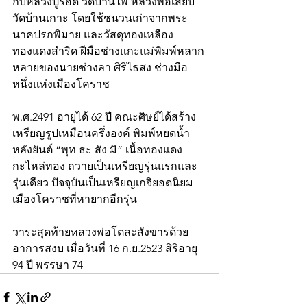
กับหลวงปู่รอด วัดบ้านไพ หลวงพ่อเสียบ 
วัดบ้านเกาะ โดยใช้ชนวนเก่าจากพระ
นาคปรกพิมาย และวัสดุทองเหลือง 
ทองแดงสำริด ฝีมือช่างแกะแม่พิมพ์หลาก
หลายของนายช่างลา ศิริไธสง ช่างมือ
หนึ่งแห่งเมืองโคราช  
พ.ศ.2491 อายุได้ 62 ปี คณะศิษย์ได้สร้าง
เหรียญรูปเหมือนครึ่งองค์ พิมพ์หยดน้ำ 
หลังยันต์ “พุท ธะ สัง มิ” เนื้อทองแดง
กะไหล่ทอง ถวายเป็นเหรียญรุ่นแรกและ
รุ่นเดียว ปัจจุบันเป็นเหรียญเกจิยอดนิยม
เมืองโคราชที่หายากอีกรุ่น
วาระสุดท้ายหลวงพ่อโตละสังขารด้วย
อาการสงบ เมื่อวันที่ 16 ก.ย.2523 สิริอายุ 
94 ปี พรรษา 74