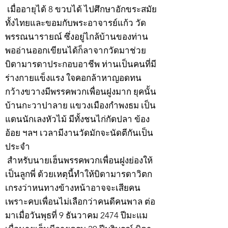
เมื่ออายุได้ 8 ขวบได้ ไปศึกษาอักขระสมัย
ทั้งไทยและขอมกับพระอาจารย์แก้ว วัด
พรรณนารายณ์ ซึ่งอยู่ไกล้บ้านของท่าน
พออ่านออกเขียนได้ก็ลาจากวัดมาช่วย
บิดามารดาประกอบอาชีพ ท่านเป็นคนที่มี
ร่างกายแข็งแรง ใจคอกล้าหาญอดทน
กว้างขวางมีพรรคพวกเพื่อนฝูงมาก ยุคนั้น
บ้านกะวาปาลาย แขวงเมืองกำพงธม เป็น
แดนนักเลงหัวไม้ มีทั้งชนไก่กัดปลา ข้อง
อ้อย ฯลฯ เวลามีงานวัดมักจะนัดตีกันเป็น
ประจำ
สำหรับนายเฮ็นพรรคพวกเพื่อนฝูงย่องให้
เป็นลูกพี่ ด้วยเหตุนี้ทำให้บิดามารดาวิตก
เกรงว่าหนทางข้างหน้าอาจจะเสียคน
เพราะคบเพื่อนไม่เลือกว่าคนดีคนพาล ต่อ
มาเมื่อวันพุธที่ 9 ธันวาคม 2474 ปีมะแม