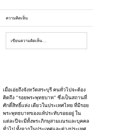
ความคิดเห็น
เขียนความคิดเห็น…
คอลัมน์"จับชีพจรวงการ
คอลัมน์"จับชีพจ
พระ"ประจำพุธที่ 29
พระ"ประจำอังคาร
กรกฎาคม 2569
กรกฎาคม 2569
©2020 by kampeenews. Proudly created with Wix.com
เมื่อเอ่ยถึงจังหวัดสระบุรี คนทั่วไปจะต้อง
คิดถึง “รอยพระพุทธบาท” ซึ่งเป็นสถานที่
ศักดิ์สิทธิ์แห่ง เดียวในประเทศไทย ที่มีรอย
พระพุทธบาทของแท้ประทับรอยอยู่ ใน
แต่ละปีจะมีทั้งพระภิกษุสามเณรและบุคคล
ทั่วไป ทั้งจากในประเทศและต่างประเทศ