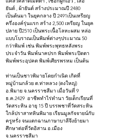
แคล้วคลาดเมตตา , เชือกผูกเอว , เสื้อ
ยันต์ , ผ้ายันต์ สร้างประมาณปี 2480 
เป็นต้นมา ในยุคกลาง ปี 2491เป็นเหรียญ
ครึ่งองค์รุ่นแรก สร้าง 2,500 เหรียญ ในยุค
ปลาย ปี2510 เป็นพระเนื้อโลหะผสม หล่อ
แบบโบราณเป็นพิมพ์ต่างๆประมาณ 50 
กว่าพิมพ์ เช่น พิมพ์พระพุทธหลังพระ
ประจำวัน พิมพ์นาคปรก พิมพ์พระปิดตา 
พิมพ์พระอุปคต พิมพ์เศียรพรหม เป็นต้น
ท่านเป็นชาวพิมายโดยกำเนิด เกิดที่
หมู่บ้านกล้วย ต.ท่าหลวง (ดงใหญ่) 
อ.พิมาย จ.นครราชสีมา เมื่อวันที่ 9 
ธ.ค.2429  อาชีพทำไร่ทำนา วัยเด็กเรียนที่
วัดสระหิน อายุ 15 ปี บรรพชาที่วัดสระหิน 
ใกล้ปราสาทหินพิมาย เรียนมูลกัจจายน์กับ
ครูหรั่ง จนแตกฉานภาษาบาลีจึงย้ายมา
ศึกษาต่อที่วัดอิสาน อ.เมือง 
จ.นครราชสีมา