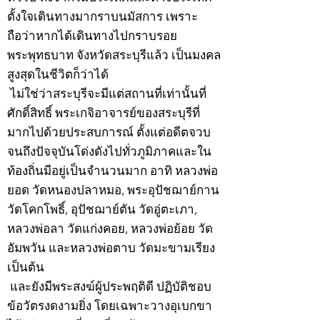
ตั้งใจเดินทางมากราบนมัสการ เพราะ
ถือว่าหากได้เดินทางไปกราบรอย
พระพุทธบาท จังหวัดสระบุรีแล้ว เป็นมงคล
สูงสุดในชีวิตก็ว่าได้
ไม่ใช่ว่าสระบุรีจะมีแต่สถานที่เท่านั้นที่
ศักดิ์สิทธิ์ พระเกจิอาจารย์ของสระบุรีที่
มากไปด้วยประสบการณ์ ตั้งแต่อดีตจวบ
จนถึงปัจจุบันโด่งดังไปทั่วภูมิภาคและใน
ท้องถิ่นมีอยู่เป็นจำนวนมาก อาทิ หลวงพ่อ
ยอด วัดหนองปลาหมอ, พระอุปัชฌาย์กาน
วัดโคกโพธิ์, อุปัชฌาย์ตัน วัดอู่ตะเภา,
หลวงพ่อลา วัดแก่งคอย, หลวงพ่อย้อย วัด
อัมพวัน และหลวงพ่อตาบ วัดมะขามเรียง
เป็นต้น
และยังมีพระสงฆ์ผู้ประพฤติดี ปฏิบัติชอบ
ข้อวัตรงดงามยิ่ง โดยเฉพาะวางอุเบกขา