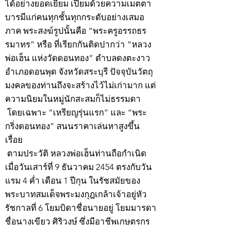
ได้อย่างยอดเยี่ยม เปี่ยมด้วยความเมตตา
บารมีแก่คนทุกชั้นทุกกระดับอย่างเสมอ
ภาค พระสงฆ์รูปนั้นคือ “พระครูอรรถธร
รมาทร” หรือ ที่เรียกกันติดปากว่า “หลวง
พ่อเฮ็น แห่งวัดดอนทอง” ตำบลดงตะงาว
อำเภอดอนพุด จังหวัดสระบุรี ปัจจุบันวัตถุ
มงคลของท่านถึงจะสร้างไว้ไม่เก่ามาก แต่
ความนิยมในหมู่นักสะสมก็ไม่ธรรมดา
โดยเฉพาะ “เหรียญรุ่นแรก” และ “พระ
กริ่งดอนทอง” สนนราคาเล่นหาสูงขึ้น
เรื่อย
ตามประวัติ หลวงพ่อเฮ็นท่านถือกำเนิด
เมื่อวันเสาร์ที่ 9 ธันวาคม 2454 ตรงกับวัน
แรม 4 ค่ำ เดือน 1 ปีกุน ในรัชสมัยของ
พระบาทสมเด็จพระมงกุฎเกล้าเจ้าอยู่หัว
รัชกาลที่ 6 โยมบิดาชื่อนายอยู่ โยมมารดา
ชื่อนางเขียว ศิริวงษ์ ซึ่งมีอาชีพเกษตรกร