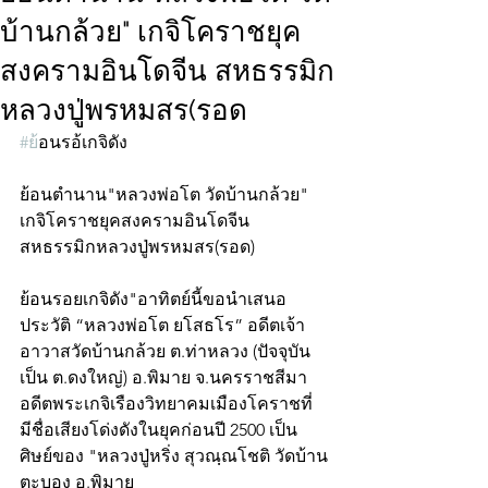
บ้านกล้วย" เกจิโคราชยุค
สงครามอินโดจีน สหธรรมิก
หลวงปู่พรหมสร(รอด
#ย
้อนรอ้เกจิดัง
ย้อนตำนาน"หลวงพ่อโต วัดบ้านกล้วย"
เกจิโคราชยุคสงครามอินโดจีน
สหธรรมิกหลวงปู่พรหมสร(รอด)
ย้อนรอยเกจิดัง"อาทิตย์นี้ขอนำเสนอ
ประวัติ “หลวงพ่อโต ยโสธโร” อดีตเจ้า
อาวาสวัดบ้านกล้วย ต.ท่าหลวง (ปัจจุบัน
เป็น ต.ดงใหญ่) อ.พิมาย จ.นครราชสีมา 
อดีตพระเกจิเรืองวิทยาคมเมืองโคราชที่
มีชื่อเสียงโด่งดังในยุคก่อนปี 2500 เป็น
ศิษย์ของ "หลวงปู่หริ่ง สุวณฺณโชติ วัดบ้าน
ตะบอง อ.พิมาย 