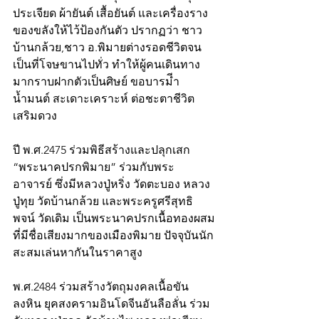
ประเจียด ผ้ายันต์ เสื้อยันต์ และเครื่องราง
ของขลังให้ไว้ป้องกันตัว ปรากฏว่า ชาว
บ้านกล้วย,ชาว อ.พิมายต่างรอดชีวิตจน
เป็นที่โจษขานไปทั่ว ทำให้ผู้คนเดินทาง
มากราบฝากตัวเป็นศิษย์ ขอบารมีำ
น้ำมนต์ สะเดาะเคราะห์ ต่อชะตาชีวิต
เสริมดวง  
ปี พ.ศ.2475 ร่วมพิธีสร้างและปลุกเสก 
“พระนาคปรกพิมาย” ร่วมกับพระ
อาจารย์ ซึ่งมีหลวงปู่หริ่ง วัดตะบอง หลวง
ปู่ทุย วัดบ้านกล้วย และพระครูศรีสุทธิ
พจน์ วัดเดิม เป็นพระนาคปรกเนื้อทองผสม
ที่มีชื่อเสียงมากของเมืองพิมาย ปัจจุบันนัก
สะสมเล่นหากันในราคาสูง  
พ.ศ.2484 ร่วมสร้างวัตถุมงคลเนื้อขัน
ลงหิน ยุคสงครามอินโดจีนอันลือลั่น ร่วม