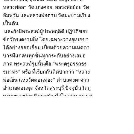
หลวงพ่อลา วัดแก่งคอย, หลวงพ่อย้อย วัด
อัมพวัน และหลวงพ่อตาบ วัดมะขามเรียง
เป็นต้น
และยังมีพระสงฆ์ผู้ประพฤติดี ปฏิบัติชอบ
ข้อวัตรงดงามยิ่ง โดยเฉพาะวางอุเบกขา
ได้อย่างยอดเยี่ยม เปี่ยมด้วยความเมตตา
บารมีแก่คนทุกชั้นทุกกระดับอย่างเสมอ
ภาค พระสงฆ์รูปนั้นคือ “พระครูอรรถธร
รมาทร” หรือ ที่เรียกกันติดปากว่า “หลวง
พ่อเฮ็น แห่งวัดดอนทอง” ตำบลดงตะงาว
อำเภอดอนพุด จังหวัดสระบุรี ปัจจุบันวัตถุ
มงคลของท่านถึงจะสร้างไว้ไม่เก่ามาก แต่
ความนิยมในหมู่นักสะสมก็ไม่ธรรมดา
โดยเฉพาะ “เหรียญรุ่นแรก” และ “พระ
กริ่งดอนทอง” สนนราคาเล่นหาสูงขึ้น
เรื่อย