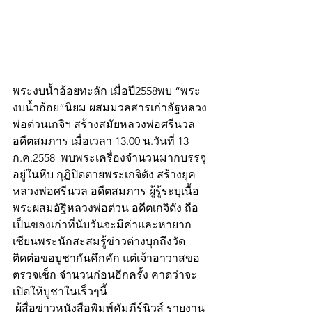
พระงบน้ำอ้อยทะลัก เมื่อปี2558พบ “พระ
งบน้ำอ้อย”นิยม ผสมมวลสารเก่าอัฐหลวง
พ่อต่วนเกจิฯ สร้างสมัยหลวงพ่อศรีนวล
อดีตสมภาร เมื่อเวลา 13.00 น.วันที่ 13 
ก.ค.2558  พบพระเครื่องจำนวนมากบรรจุ
อยู่ในหีบ กุฏิปิดตายพระเกจิดัง สร้างยุค 
หลวงพ่อศรีนวล อดีตสมภาร ผู้รู้ระบุเนื้อ
พระผสมอัฐิหลวงพ่อต่วน อดีตเกจิดัง ถือ
เป็นของเก่าที่นับวันจะมีค่าและหายาก 
เซียนพระนักสะสมรู้ข่าวต่างบุกถึงวัด
ติดต่อขอบูชากันคึกคัก แต่เจ้าอาวาสขอ
ตรวจเช็ก จำนวนก่อนอีกครั้ง คาดว่าจะ
เปิดให้บูชาในเร็วๆนี้ 
 ผู้สื่อข่าวหนังสือพิมพ์คัมภีร์นิวส์ รายงาน