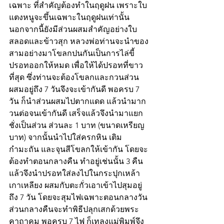
เฉพาะ ที่สำคัญต้องทำในฤดูฝน เพราะใบ
แตงหนูจะขึ้นเฉพาะในฤดูฝนเท่านั้น 
นอกจากนี้ยังมีส่วนผสมสำคัญอย่างใบ
สลอดและข้าวสุก หลวงพ่อท่านจะนำของ
สามอย่างมาโขลกปนกันเป็นการไล่ขี้
ปรอทออกให้หมด เพื่อให้ได้ปรอทที่ขาว
ที่สุด ซึ่งท่านจะต้องโขลกและกวนส่วน
ผสมอยู่ถึง 7 วันจึงจะเข้ากันดี พอครบ 7 
วัน ก็นำส่วนผสมไปตากแดด แล้วนำมาก
วนต่อจนเข้ากันดี เสร็จแล้วจึงนำมาแยก
ชั่งเป็นส่วน ส่วนละ 1 บาท (ขนาดเหรียญ
บาท) จากนั้นนำไปใส่ครกหิน เติม
กำมะถัน และจุนสีโขลกให้เข้ากัน โดยจะ
ต้องทำตอนกลางคืน ทำอยู่เช่นนั้น 3 คืน 
แล้วจึงนำปรอทใส่ลงไปในกระปุกเหล้า
เกาเหลียง ผสมกับตะกั่วเอาเข้าไปสุมอยู่
ถึง 7 วัน โดยจะสุมไฟเฉพาะตอนกลางวัน 
ส่วนกลางคืนจะทำพิธีปลุกเสกด้วยพระ
คาถาคม พอครบ 7 ไฟ ก็เทลงแม่พิมพ์จึง