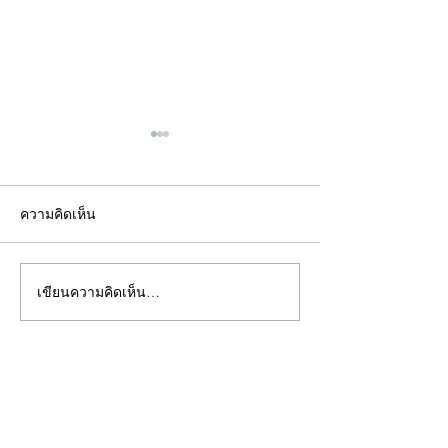
ความคิดเห็น
เขียนความคิดเห็น…
คอลัมน์"จับชีพจรวงการ
คอลัมน์"จับชีพจ
พระ"ประจำพุธที่ 29
พระ"ประจำอังคาร
กรกฎาคม 2569
กรกฎาคม 2569
©2020 by kampeenews. Proudly created with Wix.com