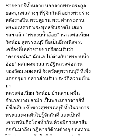
ชายชาตรีทั้งหลาย นอกจากพระตระกูล
ยอดขุนพลต่างๆ ที่รู้จักกันดี อย่างพระร่วง
หลังรางปืน พระหูยาน พระท่ากระดาน 
พระมเหศวร พระพุทธชินราชใบเสมา 
ฯลฯ แล้ว "พระงบน้ำอ้อย" หลวงพ่อเนียม 
วัดน้อย สุพรรณบุรี ถือเป็นอีกหนึ่งพระ
เครื่องที่เหล่าชายชาตรียอมรับว่า 
"คงกระพัน" นักแล ไม่ต่างกับ"พระงบน้ำ
อ้อย" ผสมผงมวลสารอัฐิหลวงพ่อต่วน 
ของวัดมเหยงคณ์ จังหวัดสุพรรณบุรี ที่เพิ่ง
แตกกรุมา กล่าวสำหรับ ประวัติความเป็น
มา
หลวงพ่อเนียม วัดน้อย บ้านสามหมื่น 
อำเภอบางปลาม้า เป็นพระเถราจารย์ที่
มีชื่อเสียง ซึ่งชาวสุพรรณบุรี ทั้งในวงการ
พระและคนทั่วไปรู้จักกันดี และเป็นที่
เคารพนับถือโดยทั่วกัน ด้วยมีการเล่าสืบ
ต่อกันมาถึงปาฎิหารย์ด้านต่างๆ ของท่าน