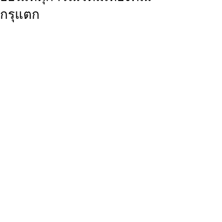
กรุแตก