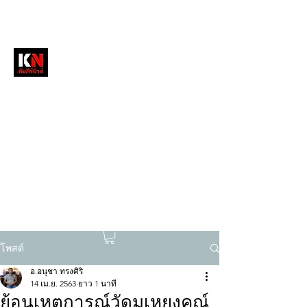
หนังสือพิมพ์คัมภีร์นิวส์
สื่อลึกวงการสงฆ์ เจาะตรงพระเครื่องดัง
tukompee07@gmail.com
0614034151
โพสต์
อ.อนุชา ทรงศิริ
14 เม.ย. 2563
ยาว 1 นาที
ย้อนเหตุการณ์วัดมเหยงคณ์