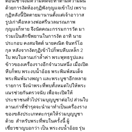
ตอนเช้าจึงมีความคิดจะทำตามความฝัน 
ด้วยการงัดห้องกุฏิพังกุญแจเข้าไป เพราะ
กุฏิหลังนี้ปิดตายมานานตั้งแต่เจ้าอาวาส
รูปเก่าคือหลวงพ่อศรีนวลมรณภาพ 
กุญแจก็หาย จึงนัดคณะกรรมการวัด มา
ร่วมเป็นสักขีพยานในการงัด อาทิ นาย
ประกอบ คงสมจิตต์ นายคณิต จันทร์โอ
กุล หลังจากงัดกุฏิเข้าไปก็พบหีบเหล็ก 2 
ใบ พบใบลานเก่าล้ำค่า พระพุทธรูปและ
ข้าวของเครื่องรางอีกจำนวนหนึ่ง เมื่อเปิด
หีบก็พบ พระงบน้ำอ้อย พระพิมพ์สมเด็จ 
พระพิมพ์นางพญา และพระบูชาอีกหลาย
รายการ จึงนำพระที่พบทั้งหมดไปให้พระ
เณรช่วยกันตรวจนับ เพื่อจะเปิดให้
ประชาชนทั่วไปร่วมบุญบูชาต่อไป ส่วนใบ
ลานเก่าที่ชำรุดจะนำมาทำเป็นเครื่องราง
ของขลังประเภทตะกรุดให้ร่วมบุญบูชา
ด้วย  สำหรับพระที่พบในครั้งนี้ ผู้
เชี่ยวชาญบอกว่า เป็น พระงบน้ำอ้อย รุ่น 