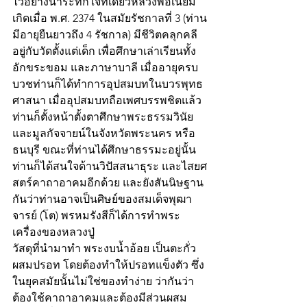
ไว้อย่างน่าระทึกใจทีเดียวหลวงพ่อเนียม 
เกิดเมื่อ พ.ศ. 2374 ในสมัยรัชกาลที่ 3 (ท่าน
มีอายุยืนยาวถึง 4 รัชกาล) มีชีวิตคลุกคลี
อยู่กับวัดตั้งแต่เด็ก เพื่อศึกษาเล่าเรียนทั้ง
อักขระขอม และภาษาบาลี เมื่ออายุครบ
บวชท่านก็ได้ทำการอุปสมบทในบวรพุทธ
ศาสนา เมื่ออุปสมบทถือเพศบรรพชิตแล้ว 
ท่านก็ตั้งหน้าตั้งตาศึกษาพระธรรมวินัย
และมูลกัจจายน์ในจังหวัดพระนคร หรือ
ธนบุรี ขณะที่ท่านได้ศึกษาธรรมะอยู่นั้น
ท่านก็ได้สนใจด้านวิปัสสนาธุระ และไสยศ
สตร์คาถาอาคมอีกด้วย และยังสันนิษฐาน
กันว่าท่านอาจเป็นศิษย์ของสมเด็จพุฒา
จารย์ (โต) พรหมรังสีก็ได้การทำพระ
เครื่องของหลวงปู่
วัสดุที่นำมาทำ พระงบน้ำอ้อย เป็นตะกั่ว
ผสมปรอท โดยต้องทำให้ปรอทแข็งตัว ซึ่ง
ในยุคสมัยนั้นไม่ใช่ของทำง่าย ว่ากันว่า
ต้องใช้คาถาอาคมและต้องมีส่วนผสม