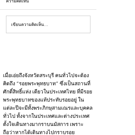
ความคิดเห็น
เขียนความคิดเห็น…
คอลัมน์"จับชีพจรวงการ
คอลัมน์"จับชีพจ
พระ"ประจำพุธที่ 29
พระ"ประจำอังคาร
กรกฎาคม 2569
กรกฎาคม 2569
©2020 by kampeenews. Proudly created with Wix.com
เมื่อเอ่ยถึงจังหวัดสระบุรี คนทั่วไปจะต้อง
คิดถึง “รอยพระพุทธบาท” ซึ่งเป็นสถานที่
ศักดิ์สิทธิ์แห่ง เดียวในประเทศไทย ที่มีรอย
พระพุทธบาทของแท้ประทับรอยอยู่ ใน
แต่ละปีจะมีทั้งพระภิกษุสามเณรและบุคคล
ทั่วไป ทั้งจากในประเทศและต่างประเทศ
ตั้งใจเดินทางมากราบนมัสการ เพราะ
ถือว่าหากได้เดินทางไปกราบรอย