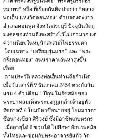
ภาค พระสงฆ์รูปนั้นคือ “พระครูอรรถธร
รมาทร” หรือ ที่เรียกกันติดปากว่า “หลวง
พ่อเฮ็น แห่งวัดดอนทอง” ตำบลดงตะงาว
อำเภอดอนพุด จังหวัดสระบุรี ปัจจุบันวัตถุ
มงคลของท่านถึงจะสร้างไว้ไม่เก่ามาก แต่
ความนิยมในหมู่นักสะสมก็ไม่ธรรมดา
โดยเฉพาะ “เหรียญรุ่นแรก” และ “พระ
กริ่งดอนทอง” สนนราคาเล่นหาสูงขึ้น
เรื่อย
ตามประวัติ หลวงพ่อเฮ็นท่านถือกำเนิด
เมื่อวันเสาร์ที่ 9 ธันวาคม 2454 ตรงกับวัน
แรม 4 ค่ำ เดือน 1 ปีกุน ในรัชสมัยของ
พระบาทสมเด็จพระมงกุฎเกล้าเจ้าอยู่หัว
รัชกาลที่ 6 โยมบิดาชื่อนายอยู่ โยมมารดา
ชื่อนางเขียว ศิริวงษ์ ซึ่งมีอาชีพเกษตรกร
เมื่ออายุได้ 8 ขวบได้ ไปศึกษาอักขระสมัย
ทั้งไทยและขอมกับพระอาจารย์แก้ว วัด