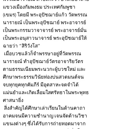
แขวงเมืองกัมพงธม ประเทศกัมพูชา
(เขมร) โดยมี พระอุปัชฌาย์แก้ว วัดพรรณ
นารายณ์ เป็นพระอุปัชฌาย์ พระอาจารย์
เป็นพระกรรมวาจาจารย์ พระอาจารย์มั่น
เป็นพระอนุสาวนาจารย์ พระอุปัชฌาย์ให้
ฉายว่า “สิริวังโส”
เมื่อบวชแล้วก็จำพรรษาอยู่ที่วัดพรรณ
นารายณ์ ทำอุปัชฌาย์วัตรอาจาริยวัตร
ตามธรรมเนียมพระนวกะผู้บวชใหม่ และ
ศึกษาพระธรรมวินัยท่องบ่นสวดมนต์จน
จบทุกยุคทุกคัมภีร์ มีอุตสาหะจดจำได้
แม่นยำและเกิดเลื่อมใสศรัทธาในพระพุทธ
ศาสนายิ่ง
สิ่งสำคัญได้ศึกษาเล่าเรียนในด้านคาถา
อาคมจนมีความชำนาญ เจนจัดด้านวิชา
แขนงต่างๆ ซึ่งได้รับการถ่ายทอดมาจาก