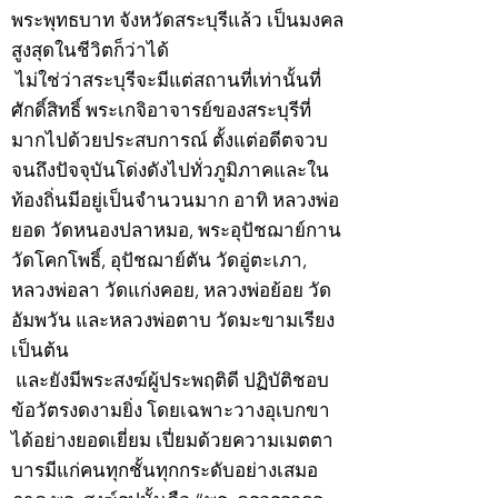
พระพุทธบาท จังหวัดสระบุรีแล้ว เป็นมงคล
สูงสุดในชีวิตก็ว่าได้
ไม่ใช่ว่าสระบุรีจะมีแต่สถานที่เท่านั้นที่
ศักดิ์สิทธิ์ พระเกจิอาจารย์ของสระบุรีที่
มากไปด้วยประสบการณ์ ตั้งแต่อดีตจวบ
จนถึงปัจจุบันโด่งดังไปทั่วภูมิภาคและใน
ท้องถิ่นมีอยู่เป็นจำนวนมาก อาทิ หลวงพ่อ
ยอด วัดหนองปลาหมอ, พระอุปัชฌาย์กาน
วัดโคกโพธิ์, อุปัชฌาย์ตัน วัดอู่ตะเภา,
หลวงพ่อลา วัดแก่งคอย, หลวงพ่อย้อย วัด
อัมพวัน และหลวงพ่อตาบ วัดมะขามเรียง
เป็นต้น
และยังมีพระสงฆ์ผู้ประพฤติดี ปฏิบัติชอบ
ข้อวัตรงดงามยิ่ง โดยเฉพาะวางอุเบกขา
ได้อย่างยอดเยี่ยม เปี่ยมด้วยความเมตตา
บารมีแก่คนทุกชั้นทุกกระดับอย่างเสมอ