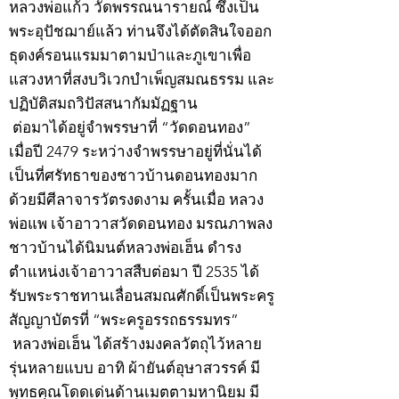
หลวงพ่อแก้ว วัดพรรณนารายณ์ ซึ่งเป็น
พระอุปัชฌาย์แล้ว ท่านจึงได้ตัดสินใจออก
ธุดงค์รอนแรมมาตามป่าและภูเขาเพื่อ
แสวงหาที่สงบวิเวกบำเพ็ญสมณธรรม และ
ปฏิบัติสมถวิปัสสนากัมมัฏฐาน
ต่อมาได้อยู่จำพรรษาที่ “วัดดอนทอง”
เมื่อปี 2479 ระหว่างจำพรรษาอยู่ที่นั่นได้
เป็นที่ศรัทธาของชาวบ้านดอนทองมาก
ด้วยมีศีลาจารวัตรงดงาม ครั้นเมื่อ หลวง
พ่อแพ เจ้าอาวาสวัดดอนทอง มรณภาพลง
ชาวบ้านได้นิมนต์หลวงพ่อเฮ็น ดำรง
ตำแหน่งเจ้าอาวาสสืบต่อมา ปี 2535 ได้
รับพระราชทานเลื่อนสมณศักดิ์เป็นพระครู
สัญญาบัตรที่ “พระครูอรรถธรรมทร”
หลวงพ่อเฮ็น ได้สร้างมงคลวัตถุไว้หลาย
รุ่นหลายแบบ อาทิ ผ้ายันต์อุษาสวรรค์ มี
พุทธคุณโดดเด่นด้านเมตตามหานิยม มี