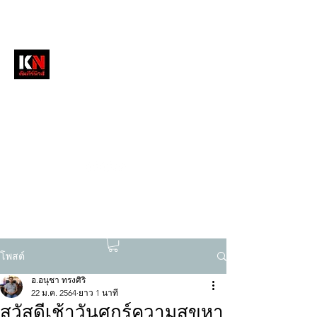
หนังสือพิมพ์คัมภีร์นิวส์
สื่อลึกวงการสงฆ์ เจาะตรงพระเครื่องดัง
tukompee07@gmail.com
0614034151
โพสต์
อ.อนุชา ทรงศิริ
22 ม.ค. 2564
ยาว 1 นาที
สวัสดีเช้าวันศุกร์ความสุขหา