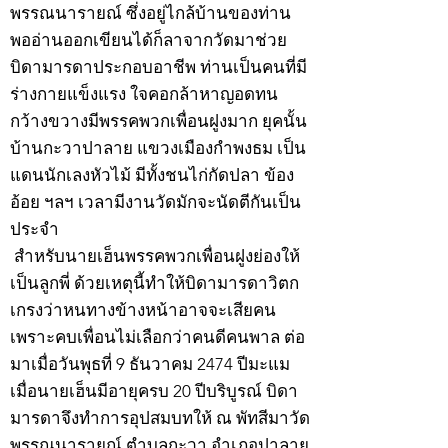
พรรณนารายณ์ ซึ่งอยู่ไกล้บ้านของท่าน
พออ่านออกเขียนได้ก็ลาจากวัดมาช่วย
บิดามารดาประกอบอาชีพ ท่านเป็นคนที่มี
ร่างกายแข็งแรง ใจคอกล้าหาญอดทน
กว้างขวางมีพรรคพวกเพื่อนฝูงมาก ยุคนั้น
บ้านกะวาปาลาย แขวงเมืองกำพงธม เป็น
แดนนักเลงหัวไม้ มีทั้งชนไก่กัดปลา ข้อง
อ้อย ฯลฯ เวลามีงานวัดมักจะนัดตีกันเป็น
ประจำ
สำหรับนายเฮ็นพรรคพวกเพื่อนฝูงย่องให้
เป็นลูกพี่ ด้วยเหตุนี้ทำให้บิดามารดาวิตก
เกรงว่าหนทางข้างหน้าอาจจะเสียคน
เพราะคบเพื่อนไม่เลือกว่าคนดีคนพาล ต่อ
มาเมื่อวันพุธที่ 9 ธันวาคม 2474 ปีมะแม
เมื่อนายเฮ็นมีอายุครบ 20 ปีบริบูรณ์ บิดา
มารดาจึงทำการอุปสมบทให้ ณ พัทสีมาวัด
พรรณนารายณ์ ตำบลกะวา อำเภอปาลาย